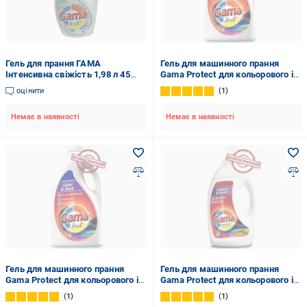
Гель для прання ГАМА
Гель для машинного прання
Інтенсивна свіжість 1,98 л 45
Gama Protect для кольорового і
прань (44010)
темного білизни 4,15 л
оцінити
1
Немає в наявності
Немає в наявності
Гель для машинного прання
Гель для машинного прання
Gama Protect для кольорового і
Gama Protect для кольорового і
темного білизни 5 л
темного білизни 1,2 л
1
1