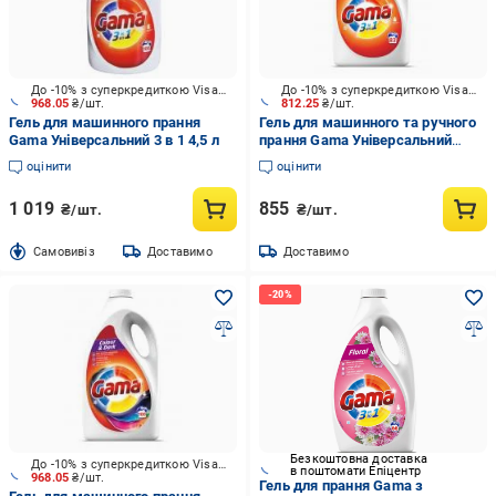
До -10% з суперкредиткою Visa Вигода
До -10% з суперкредиткою Visa Вигода
968.05
₴/шт.
812.25
₴/шт.
Гель для машинного прання
Гель для машинного та ручного
Gama Універсальний 3 в 1 4,5 л
прання Gama Універсальний
3,735 л
оцінити
оцінити
1 019
855
₴/шт.
₴/шт.
Cамовивіз
Доставимо
Доставимо
Безкоштовна доставка
До -10% з суперкредиткою Visa Вигода
в поштомати Епіцентр
968.05
₴/шт.
Гель для прання Gama з