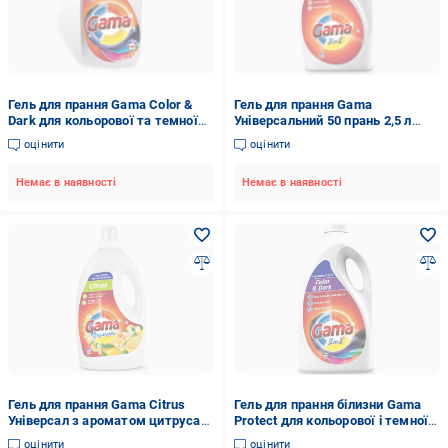
Гель для прання Gama Color &
Гель для прання Gama
Dark для кольорової та темної
Універсальний 50 прань 2,5 л
білизни, 4.5 л (100 прань)
(818717)
оцінити
оцінити
Немає в наявності
Немає в наявності
Гель для прання Gama Citrus
Гель для прання білизни Gama
Універсал з ароматом цитруса
Protect для кольорової і темної
44 прання 2,2 л
білизни 100 прань 5 л (818779)
оцінити
оцінити