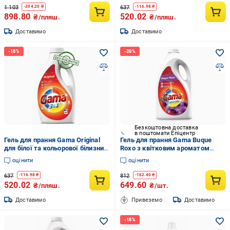
1 103
637
-
204.20
₴
-
116.98
₴
898.80
520.02
₴/пляш.
₴/пляш.
Доставимо
Доставимо
Безкоштовна доставка
в поштомати Епіцентр
Гель для прання Gama Original
Гель для прання Gama Buque
для білої та кольорової білизни,
Roxo з квітковим ароматом
1.98 л (44 прань)
4050 мл 90 прань
оцінити
оцінити
637
812
-
116.98
₴
-
162.40
₴
520.02
649.60
₴/пляш.
₴/шт.
Доставимо
Привеземо
Доставимо