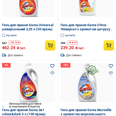
Гель для прання Gama Universal
Гель для прання Gama Citrus
універсальний 2,25 л (50 прань)
Універсал з ароматом цитрусу
1200 мл 24 прання
оцінити
оцінити
567
299
-
104.76
₴
-
59.80
₴
462.24
239.20
₴/шт.
₴/шт.
Доставимо
Доставимо
Безкоштовна доставка
в поштомати Епіцентр
Гель для прання Gama 3в1
Гель для прання Gama Marseille
colour&dark 5 л (100 прань)
з ароматом марсельського