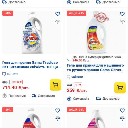
Доставимо
Cамовивіз
Доставимо
До -10% з суперкредиткою Visa Вигода
246.05
₴/шт.
Гель для прання Gama Tradicao
Гель для прання для машинного
3в1 Інтенсивна свіжість 100 цик.
та ручного прання Gama Citrus
4500 г
оцінити
Senseation 1,2 л
оцінити
893
-
178.60
₴
330
-
71
₴
714.40
₴/шт.
259
₴/шт.
Привеземо
Доставимо
Cамовивіз
Доставимо