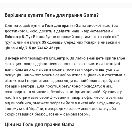
Вирішили купити Гель для прання Gama?
Для того, щоб купити
Гель для прання Gama
високої якості за
доступною ціною, досить відвідати наш інтернет-магазин
Епіцентр К
. Тут Ви знайдете широкий асортимент товарів цієї
групи, який налічує
35 одиниць
. Серед них товари з низькими
цінами
від 7.5 до 74142.45
грн.
В інтернет-гіпермаркеті
Епіцентр К
Ви легко знайдете оригінальні
фото цих товарів, дізнаєтеся основні характеристики і технічні
дані. Крім цього, на сайті можна почитати корисні відгуки від
покупців. Також тут можна ознайомитися з цікавими статтями з
різних тем і подивитися відеоогляди на найбільш затребувані
товари категорії
. Для покупця регулярно проводяться акції,
розпродажі та знижки з безліччю вигідних позицій. Купуючи у
нас, Ви отримаєте сертифікований товар з офіційною гарантією
від виробника, зможете забрати його в Києві або в будь-якому
іншому місті України, попередньо оформивши доставку або
скориставшися безкоштовним самовивозом.
Ціни на Гель для прання Gama