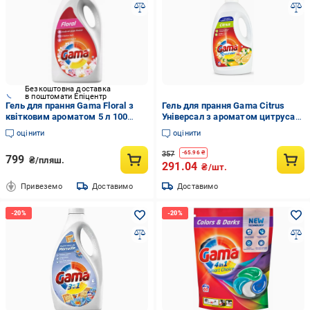
Безкоштовна доставка
в поштомати Епіцентр
Гель для прання Gama Floral з
Гель для прання Gama Citrus
квітковим ароматом 5 л 100
Універсал з ароматом цитруса
прань
24 прання 1,2 л
оцінити
оцінити
357
-
65.96
₴
799
₴/пляш.
291.04
₴/шт.
Привеземо
Доставимо
Доставимо