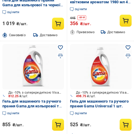
Гель для машинного прання
квітковим ароматом 1980 мл 44
Gama для кольорової та чорної
пр.
оцінити
білизни 4,5 л
оцінити
445
-
89
₴
1 019
356
₴/шт.
₴/шт.
Привеземо
Доставимо
Cамовивіз
Доставимо
До -10% з суперкредиткою Visa Вигода
До -10% з суперкредиткою Visa Вигода
812.25
₴/шт.
498.75
₴/шт.
Гель для машинного та ручного
Гель для машинного та ручного
прання Gama для кольорової та
прання Gama Universal 1 шт.
темної білизни 3,735 л
оцінити
оцінити
855
525
₴/шт.
₴/шт.