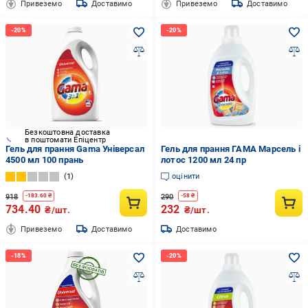
Привеземо
Доставимо
Привеземо
Доставимо
Безкоштовна доставка
в поштомати Епіцентр
Гель для прання Gama Універсал
Гель для прання ГАМА Марсель і
4500 мл 100 прань
лотос 1200 мл 24 пр
1
оцінити
918
290
-
183.60
₴
-
58
₴
734.40
232
₴/шт.
₴/шт.
Привеземо
Доставимо
Доставимо