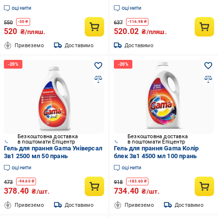
мила, 1.98 л (44 прання)
оцінити
оцінити
550
637
-
30
₴
-
116.98
₴
520
520.02
₴/пляш.
₴/пляш.
Привеземо
Доставимо
Доставимо
Безкоштовна доставка
Безкоштовна доставка
в поштомати Епіцентр
в поштомати Епіцентр
Гель для прання Gama Універсал
Гель для прання Gama Колір
3в1 2500 мл 50 прань
блек 3в1 4500 мл 100 прань
оцінити
оцінити
473
918
-
94.60
₴
-
183.60
₴
378.40
734.40
₴/шт.
₴/шт.
Привеземо
Доставимо
Привеземо
Доставимо