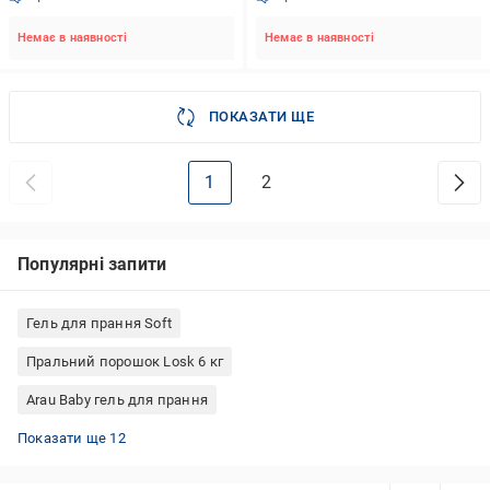
Немає в наявності
Немає в наявності
ПОКАЗАТИ ЩЕ
1
2
Популярні запити
Гель для прання Soft
Пральний порошок Losk 6 кг
Arau Baby гель для прання
Гель для прання Frosch
Гель для прання WASCHKONIG
Sano гель для прання
Концентрований гель для прання
Капсули Persil для кольорової білизни
Alenka гель для прання
Frosch для кольорової білизни
Пральний порошок Woolite для чорної білизни
Tide капсули
Dr. Beckmann серветки для прання
Гелі для прання iGel
Persil гель 1 л
Показати ще 12