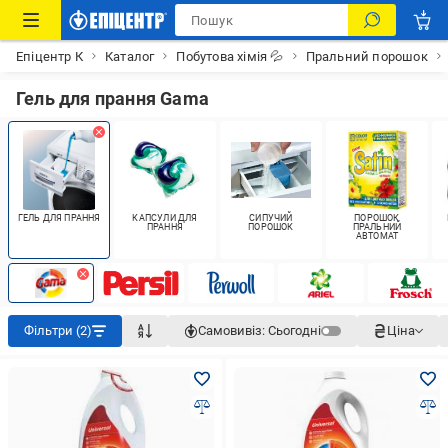
Епіцентр К
Каталог
Побутова хімія 💦
Пральний порошок
Гель для прання Gama
ГЕЛЬ ДЛЯ ПРАННЯ
КАПСУЛИ ДЛЯ
СИПУЧИЙ
ПОРОШОК
ПРАННЯ
ПОРОШОК
ПРАЛЬНИЙ
АВТОМАТ
Фільтри (2)
Самовивіз:
Сьогодні
Ціна