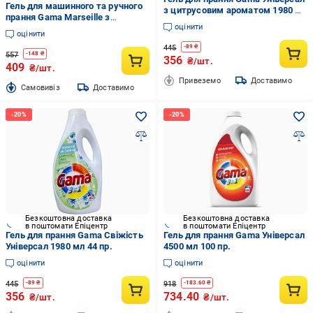
Гель для машинного та ручного
з цитрусовим ароматом 1980 мл
прання Gama Marseille з
44 цик.
оцінити
ароматом марсельського мила
оцінити
1,98 л 1 шт.
445
-
89
₴
557
-
148
₴
356
₴/шт.
409
₴/шт.
Привеземо
Доставимо
Cамовивіз
Доставимо
Безкоштовна доставка
Безкоштовна доставка
в поштомати Епіцентр
в поштомати Епіцентр
Гель для прання Gama Свіжість
Гель для прання Gama Універсал
Універсал 1980 мл 44 пр.
4500 мл 100 пр.
оцінити
оцінити
445
918
-
89
₴
-
183.60
₴
356
734.40
₴/шт.
₴/шт.