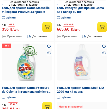
Безкоштовна доставка
Безкоштовна доставка
в поштомати Епіцентр
в поштомати Епіцентр
Гель для прання Gama Marseille
Гель-капсули для прання Gama
Універсал 1980 мл 44 прання
4в1 Колор 60 шт.
оцінити
оцінити
445
832
-
89
₴
-
166.40
₴
356
665.60
₴/шт.
₴/шт.
Привеземо
Доставимо
Привеземо
Доставимо
Гель для прання Gama Frescura
Гель для прання Gama MAR LIQ
de Colonia Інтенсивна свіжість, 2
2200 мл 44 прань
л (45 прань)
оцінити
оцінити
449
-
83.06
₴
Немає в наявності