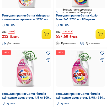
Безкоштовна доставка
в поштомати Епіцентр
Гель для прання Gama Універсал
Гель для прання Gama Колір
з квітковим ароматом 1200 мл
блек 3в1 3735 мл 83 прань
24 прання
оцінити
оцінити
290
697
-
58
₴
-
139.40
₴
232
557.60
₴/шт.
₴/шт.
Доставимо
Привеземо
Доставимо
Гель для прання Gama Floral з
Гель для прання Gama Floral з
квітковим ароматом, 4.5 л (100
квітковим ароматом, 1.98 л (44
прань)
прання)
оцінити
оцінити