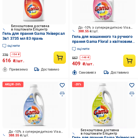
Безкоштовна доставка
До -10% з суперкредиткою Visa Вигода
в поштомати Епіцентр
388.55
₴/шт.
Гель для прання Gama Універсал
Гель для машинного та ручного
3в1 3735 мл 83 прань
прання Gama Floral з квітковим
оцінити
ароматом 1,98 л 1 шт.
оцінити
770
-
154
₴
557
-
148
₴
616
₴/шт.
409
₴/шт.
Привеземо
Доставимо
Cамовивіз
Доставимо
Безкоштовна доставка
До -10% з суперкредиткою Visa Вигода
в поштомати Епіцентр
388.55
₴/шт.
Гель для прання Gama Універсал