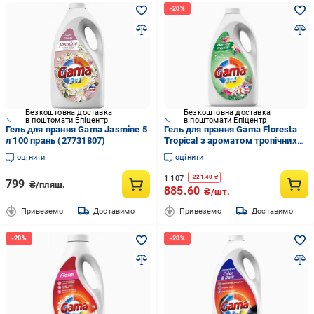
Безкоштовна доставка
Безкоштовна доставка
в поштомати Епіцентр
в поштомати Епіцентр
Гель для прання Gama Jasmine 5
Гель для прання Gama Floresta
л 100 прань (27731807)
Tropical з ароматом тропічних
квітів 4050 мл 90 прань
оцінити
оцінити
1 107
-
221.40
₴
799
₴/пляш.
885.60
₴/шт.
Привеземо
Доставимо
Привеземо
Доставимо