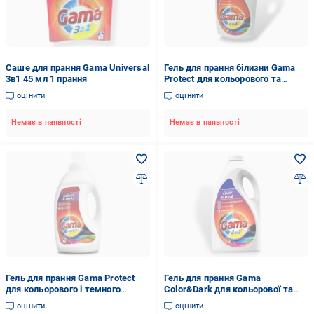
Саше для прання Gama Universal
Гель для прання білизни Gama
3в1 45 мл 1 прання
Protect для кольорового та
темного одягу 100 прань 5 л
оцінити
оцінити
Немає в наявності
Немає в наявності
Гель для прання Gama Protect
Гель для прання Gama
для кольорового і темного
Color&Dark для кольорової та
білизни 1200 мл 24 прання
темної білизни 3,735 л 83 прання
оцінити
оцінити