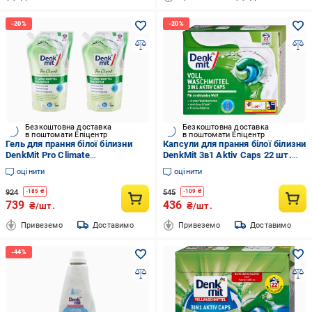
Безкоштовна доставка
Безкоштовна доставка
в поштомати Епіцентр
в поштомати Епіцентр
Гель для прання білої білизни
Капсули для прання білої білизни
DenkMit Pro Climate
DenkMit 3в1 Aktiv Caps 22 шт.
концентрований 1 л 33 прання 2
(EPI-15102025-727)
оцінити
оцінити
шт. (EPI-15102025-736)
924
545
-
185
₴
-
109
₴
739
436
₴/шт.
₴/шт.
Привеземо
Доставимо
Привеземо
Доставимо