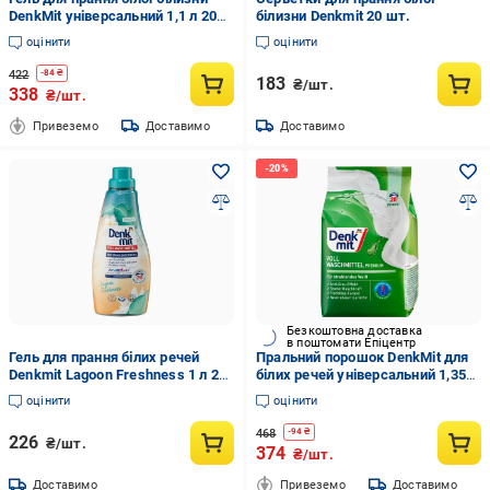
DenkMit універсальний 1,1 л 20
білизни Denkmit 20 шт.
прань (EPI-15102025-726)
оцінити
оцінити
422
-
84
₴
183
₴/шт.
338
₴/шт.
Привеземо
Доставимо
Доставимо
Безкоштовна доставка
в поштомати Епіцентр
Гель для прання білих речей
Пральний порошок DenkMit для
Denkmit Lagoon Freshness 1 л 20
білих речей універсальний 1,35
прань
кг 20 прань (EPI-15102025-709)
оцінити
оцінити
468
-
94
₴
226
₴/шт.
374
₴/шт.
Доставимо
Привеземо
Доставимо