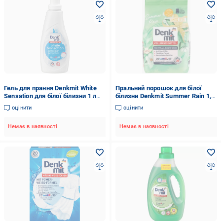
Гель для прання Denkmit White
Пральний порошок для білої
Sensation для білої білизни 1 л
білизни Denkmit Summer Rain 1,3
(11009965)
кг 20 прань (586859)
оцінити
оцінити
Немає в наявності
Немає в наявності