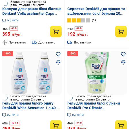
Безкоштовна доставка
в поштомати Епіцентр
Капсули для прання білої білизни
Серветки DenkMit для прання та
Denkmit Vollwaschmittel Caps
відбілювання білої білизни 20
3in1 Aktiv 22 шт. (270604)
шт. (EPI-15102025-712)
оцінити
1
455
240
-
60
₴
-
48
₴
395
192
₴/уп.
₴/шт.
Привеземо
Доставимо
Доставимо
Безкоштовна доставка
Безкоштовна доставка
в поштомати Епіцентр
в поштомати Епіцентр
Гель для прання білого одягу
Гель для прання білої білизни
DenkMit White Sensation 1 л 40
DenkMit Pro Climate
прань 2 шт. (EPI-15102025-738)
концентрований 1 л 33 прання
оцінити
оцінити
(EPI-15102025-717)
622
468
-
124
₴
-
94
₴
498
374
₴/уп.
₴/шт.