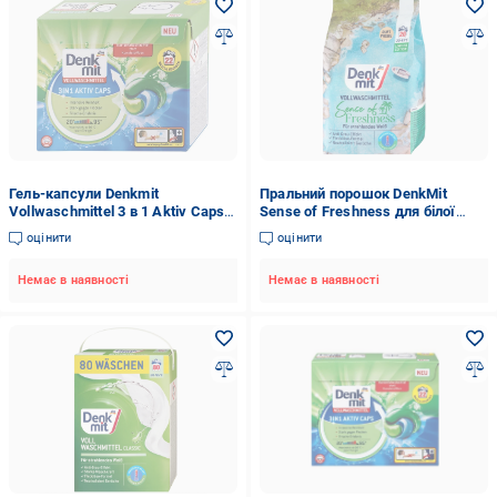
Гель-капсули Denkmit
Пральний порошок DenkMit
Vollwaschmittel 3 в 1 Aktiv Caps
Sense of Freshness для білої
для прання білих і світлих речей
білизни 1,35 кг 20 прань (EPI-
оцінити
оцінити
22 шт.
15102025-733)
Немає в наявності
Немає в наявності