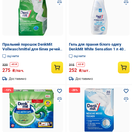
Пральний порошок DenkMit
Гель для прання білого одягу
Vollwaschmittel для білих речей
DenkMit White Sensation 1 л 40
20 прань 1,35 кг
прань (EPI-15102025-728)
оцінити
оцінити
320
315
-
45
₴
-
63
₴
275
252
₴/пач.
₴/шт.
Доставимо
Доставимо