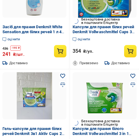
Безкоштовна доставка
в поштомати Епіцентр
Засіб для прання Denkmit White
Капсули для прання білих речей
Sensation для білих речей 1 л 40
Denkmit Vollwaschmittel Caps 3
прань (НФ-00003352)
in1 Aktiv 22 шт.
оцінити
оцінити
436
-
195
₴
354
₴/уп.
241
₴/шт.
Доставимо
Привеземо
Доставимо
Безкоштовна доставка
в поштомати Епіцентр
Гель-капсули для прання білих
Капсули для прання білого
речей Denkmit 3в1 Aktiv Caps 22
Denkmit Vollwaschmittel 3 in 1
шт.
Aktiv-Caps 22 шт. (DM88881)