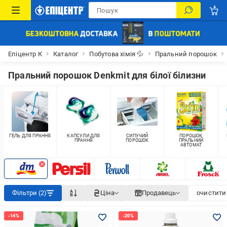
Епіцентр К
Каталог
Побутова хімія 💦
Пральний порошок
Пральний порошок Denkmit для білої білизни
ГЕЛЬ ДЛЯ ПРАННЯ
КАПСУЛИ ДЛЯ
СИПУЧИЙ
ПОРОШОК
ПРАННЯ
ПОРОШОК
ПРАЛЬНИЙ
АВТОМАТ
Фільтри (2)
Ціна
Продавець
очистити 