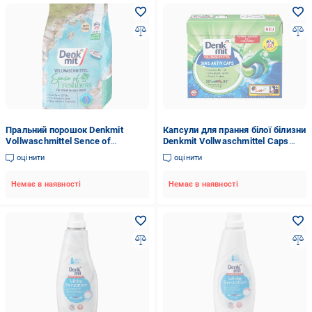
Пральний порошок Denkmit
Капсули для прання білої білизни
Vollwaschmittel Sence of
Denkmit Vollwaschmittel Caps
Freshness для білої білизни 1,3
3in1 Aktiv 22 шт.
оцінити
оцінити
кг (27436683)
Немає в наявності
Немає в наявності