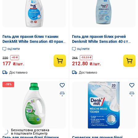
Гель для прання білих тканин
Гель для прання білих речей
DenkMit White Sensation 40 прань
Denkmit White Sensation 40 ст
1 л
1000 мл
оцінити
оцінити
220
266
-
43
₴
-
53.20
₴
177
212.80
₴/шт.
₴/шт.
Доставимо
Доставимо
Безкоштовна доставка
в поштомати Епіцентр
Гель для прання білої білизни
Серветки для прання білої