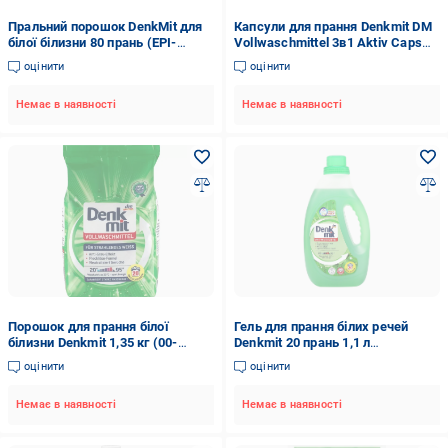
Пральний порошок DenkMit для
Капсули для прання Denkmit DM
білої білизни 80 прань (EPI-
Vollwaschmittel 3в1 Aktiv Caps
15102025-722)
Універсал 22 WA 594 г (03109)
оцінити
оцінити
Немає в наявності
Немає в наявності
Порошок для прання білої
Гель для прання білих речей
білизни Denkmit 1,35 кг (00-
Denkmit 20 прань 1,1 л
00000356)
(НФ-00005271)
оцінити
оцінити
Немає в наявності
Немає в наявності