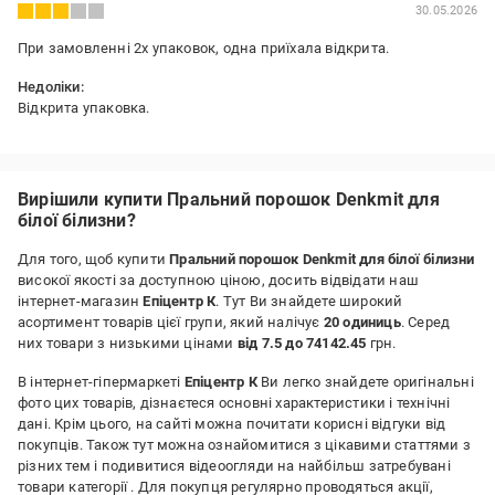
30.05.2026
При замовленні 2х упаковок, одна приїхала відкрита.
Недоліки:
Відкрита упаковка.
Вирішили купити Пральний порошок Denkmit для
білої білизни?
Для того, щоб купити
Пральний порошок Denkmit для білої білизни
високої якості за доступною ціною, досить відвідати наш
інтернет-магазин
Епіцентр К
. Тут Ви знайдете широкий
асортимент товарів цієї групи, який налічує
20 одиниць
. Серед
них товари з низькими цінами
від 7.5 до 74142.45
грн.
В інтернет-гіпермаркеті
Епіцентр К
Ви легко знайдете оригінальні
фото цих товарів, дізнаєтеся основні характеристики і технічні
дані. Крім цього, на сайті можна почитати корисні відгуки від
покупців. Також тут можна ознайомитися з цікавими статтями з
різних тем і подивитися відеоогляди на найбільш затребувані
товари категорії
. Для покупця регулярно проводяться акції,