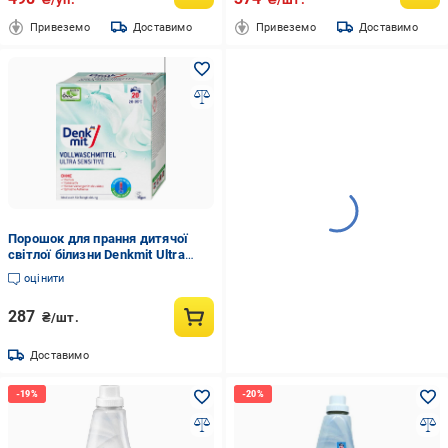
Привеземо
Доставимо
Привеземо
Доставимо
Порошок для прання дитячої
світлої білизни Denkmit Ultra
Sensitive безфосфатний
оцінити
гіпоалергенний 20 прань
287
₴/шт.
Доставимо