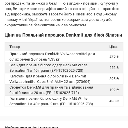
розпродажі та знижки з безліччю вигідних позицій. Купуючи у
нас, Ви отримаєте сертифікований товар з офіційною гарантією
від виробника, зможете забрати його в Києві або в будь-якому
іншому місті України, попередньо оформивши доставку або
скориставшися безкоштовним самовивозом.
Ціни на Пральний порошок Denkmit для білої білизни
Товар
Ціна
Пральний порошок DenkMit Vollwaschmittel для
275 ₴
білих речей 20 прань 1,35 кг
Гель для прання білого одягу DenkMit White
252 ₴
Sensation 1 л 40 прань (EPI-15102025-728)
Капсули для прання білої білизни Denkmit
395 ₴
Vollwaschmittel Caps 3in1 Aktiv 22 шт. (270604)
Серветки DenkMit для прання та відбілювання
192 ₴
білої білизни 20 шт. (EPI-15102025-712)
Гель для прання білого одягу DenkMit White
498 ₴
Sensation 1 л 40 прань 2 шт. (EPI-15102025-738)
Найпоширеніші питання