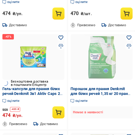
оцінити
оцінити
474
470
₴/уп.
₴/шт.
Доставимо
Привеземо
Доставимо
Безкоштовна доставка
в поштомати Епіцентр
Гель-капсули для прання білих
Порошок для прання Denkmit
речей Denkmit 3в1 Aktiv Caps 22
для білих речей 1,35 кг 20 прань
шт. (НФ-00003766)
(НФ-00003355)
оцінити
оцінити
909
-
435
₴
Немає в наявності
474
₴/уп.
Привеземо
Доставимо