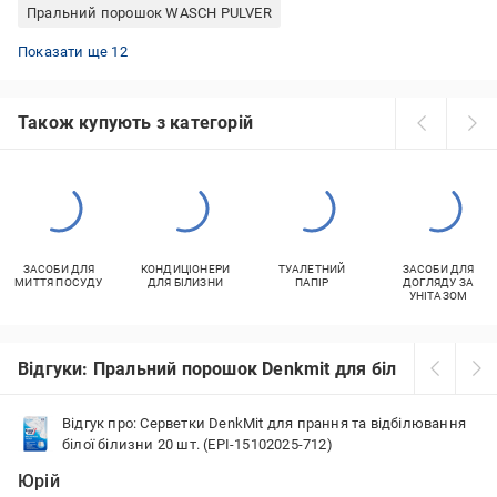
Пральний порошок WASCH PULVER
Гель для прання Frosch
Пральний порошок Losk 6 кг
Гель для прання Dual Power
Пральний порошок L'Arbre Vert для дитячих речей
DERR гель для прання
Гель для прання Coccolino
Капсули для прання WASCHKONIG
Парфумовані гелі для прання
Капсули для прання білої білизни
Гель для прання O'KEY
Безфосфатний рідкий порошок
Кисневі порошки для прання
Показати ще 12
Також купують з категорій
ЗАСОБИ ДЛЯ
КОНДИЦІОНЕРИ
ТУАЛЕТНИЙ
ЗАСОБИ ДЛЯ
МИТТЯ ПОСУДУ
ДЛЯ БІЛИЗНИ
ПАПІР
ДОГЛЯДУ ЗА
УНІТАЗОМ
Відгуки: Пральний порошок Denkmit для білої білизни
Відгук про: Серветки DenkMit для прання та відбілювання
білої білизни 20 шт. (EPI-15102025-712)
Юрій