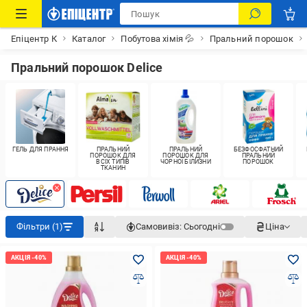
Епіцентр К
Каталог
Побутова хімія 💦
Пральний порошок
Пральний порошок Delice
ГЕЛЬ ДЛЯ ПРАННЯ
ПРАЛЬНИЙ
ПРАЛЬНИЙ
БЕЗФОСФАТНИЙ
ПОРОШОК ДЛЯ
ПОРОШОК ДЛЯ
ПРАЛЬНИЙ
ВСІХ ТИПІВ
ЧОРНОЇ БІЛИЗНИ
ПОРОШОК
ТКАНИН
Фільтри (1)
Самовивіз:
Сьогодні
Ціна