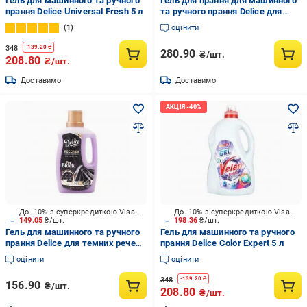
Гель для машинного та ручного
Гель для прання для машинного
прання Delice Universal Fresh 5 л
та ручного прання Delice для
темних речей Delice 2 л
1
оцінити
348
-
139.20
₴
280.90
₴/шт.
208.80
₴/шт.
Доставимо
Доставимо
До -10% з суперкредиткою Visa Вигода
До -10% з суперкредиткою Visa Вигода
149.05
₴/шт.
198.36
₴/шт.
Гель для машинного та ручного
Гель для машинного та ручного
прання Delice для темних речей
прання Delice Color Expert 5 л
Delice 1 л
оцінити
оцінити
348
-
139.20
₴
156.90
₴/шт.
208.80
₴/шт.