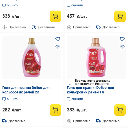
оцінити
оцінити
333
457
₴/шт.
₴/шт.
Привеземо
Доставимо
Привеземо
Доставимо
Безкоштовна доставка
в поштомати Епіцентр
Гель для прання Delice для
Гель для прання Delice для
кольорових речей 2л
кольорових речей 1л
оцінити
оцінити
282
333
₴/шт.
₴/шт.
Доставимо
Привеземо
Доставимо