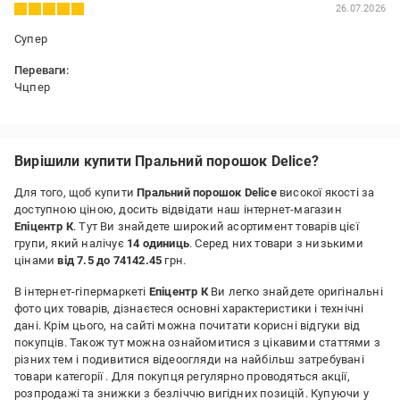
26.07.2026
Супер
Переваги:
Чцпер
Вирішили купити Пральний порошок Delice?
Для того, щоб купити
Пральний порошок Delice
високої якості за
доступною ціною, досить відвідати наш інтернет-магазин
Епіцентр К
. Тут Ви знайдете широкий асортимент товарів цієї
групи, який налічує
14 одиниць
. Серед них товари з низькими
цінами
від 7.5 до 74142.45
грн.
В інтернет-гіпермаркеті
Епіцентр К
Ви легко знайдете оригінальні
фото цих товарів, дізнаєтеся основні характеристики і технічні
дані. Крім цього, на сайті можна почитати корисні відгуки від
покупців. Також тут можна ознайомитися з цікавими статтями з
різних тем і подивитися відеоогляди на найбільш затребувані
товари категорії
. Для покупця регулярно проводяться акції,
розпродажі та знижки з безліччю вигідних позицій. Купуючи у