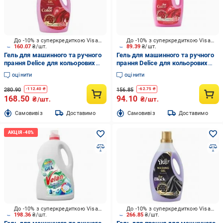
До -10% з суперкредиткою Visa Вигода
До -10% з суперкредиткою Visa Вигода
160.07
₴/шт.
89.39
₴/шт.
Гель для машинного та ручного
Гель для машинного та ручного
прання Delice для кольорових
прання Delice для кольорових
речей Delice 2 л
речей Delice 1 л
оцінити
оцінити
280.90
156.85
-
112.40
₴
-
62.75
₴
168.50
94.10
₴/шт.
₴/шт.
Cамовивіз
Доставимо
Cамовивіз
Доставимо
До -10% з суперкредиткою Visa Вигода
До -10% з суперкредиткою Visa Вигода
198.36
₴/шт.
266.85
₴/шт.