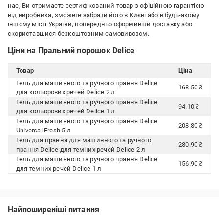
нас, Ви отримаєте сертифікований товар з офіційною гарантією
від виробника, зможете забрати його в Києві або в будь-якому
іншому місті України, попередньо оформивши доставку або
скориставшися безкоштовним самовивозом.
Ціни на Пральний порошок Delice
Товар
Ціна
Гель для машинного та ручного прання Delice
168.50 ₴
для кольорових речей Delice 2 л
Гель для машинного та ручного прання Delice
94.10 ₴
для кольорових речей Delice 1 л
Гель для машинного та ручного прання Delice
208.80 ₴
Universal Fresh 5 л
Гель для прання для машинного та ручного
280.90 ₴
прання Delice для темних речей Delice 2 л
Гель для машинного та ручного прання Delice
156.90 ₴
для темних речей Delice 1 л
Найпоширеніші питання