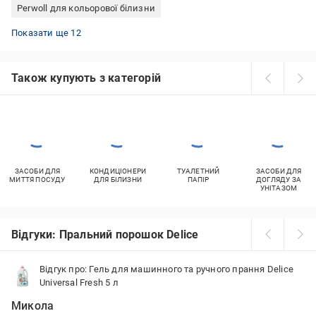
Perwoll для кольорової білизни
Дитячий пральний порошок Teo bebe
Ariel гель для прання білої білизни
Капсули для прання Savex
Alles GUT! гель для прання
Серветки для прання білих речей
Гель для прання PUROX
Безфосфатний рідкий порошок
Гель для прання SIR
Гель для прання Dual Power
Гель для прання SAMA
Гель для прання DAVA DAS BALANCE
Гель для прання Ariel
Показати ще 12
Також купують з категорій
ЗАСОБИ ДЛЯ
КОНДИЦІОНЕРИ
ТУАЛЕТНИЙ
ЗАСОБИ ДЛЯ
МИТТЯ ПОСУДУ
ДЛЯ БІЛИЗНИ
ПАПІР
ДОГЛЯДУ ЗА
УНІТАЗОМ
Відгуки: Пральний порошок Delice
Відгук про: Гель для машинного та ручного прання Delice
Universal Fresh 5 л
Микола