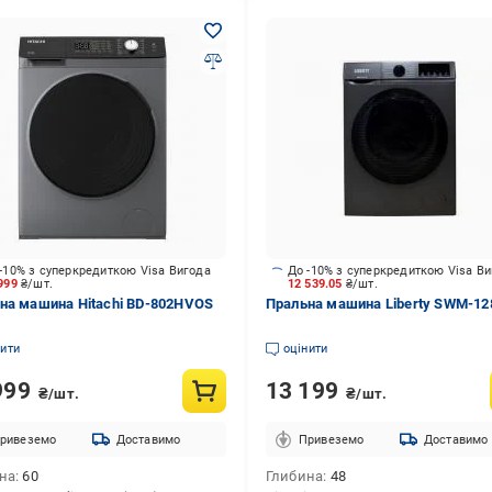
-10% з суперкредиткою Visa Вигода
До -10% з суперкредиткою Visa В
 999
₴/шт.
12 539.05
₴/шт.
на машина Hitachi BD-802HVOS
Пральна машина Liberty SWM-12
нити
оцінити
999
13 199
₴/шт.
₴/шт.
ривеземо
Доставимо
Привеземо
Доставимо
на
60
Глибина
48