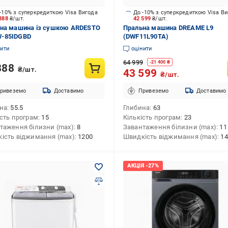
-10% з суперкредиткою Visa Вигода
До -10% з суперкредиткою Visa В
 888
₴/шт.
42 599
₴/шт.
на машина із сушкою ARDESTO
Пральна машина DREAME L9
-85IDGBD
(DWF11L90TA)
нити
оцінити
64 999
-
21 400
₴
888
₴/шт.
43 599
₴/шт.
ривеземо
Доставимо
Привеземо
Доставимо
на
55.5
Глибина
63
ість програм
15
Кількість програм
23
таження білизни (max)
8
Завантаження білизни (max)
11
ість віджимання (max)
1200
Швидкість віджимання (max)
14