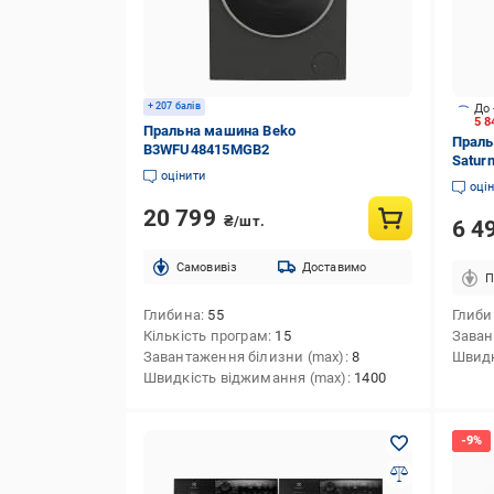
+ 207 балів
До 
5 8
Пральна машина Beko
Праль
B3WFU48415MGB2
Satur
оцінити
оці
20 799
₴/шт.
6 4
Cамовивіз
Доставимо
П
Глибина
55
Глиби
Кількість програм
15
Заван
Завантаження білизни (max)
8
Швидк
Швидкість віджимання (max)
1400