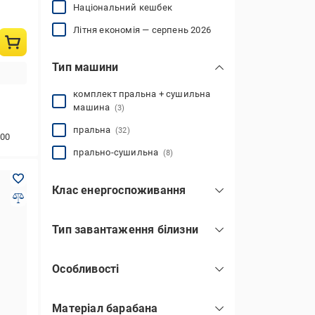
Національний кешбек
Літня економія — серпень 2026
Тип машини
комплект пральна + сушильна
машина
(3)
пральна
(32)
00
прально-сушильна
(8)
Клас енергоспоживання
A
(18)
Тип завантаження білизни
A++
(3)
вертикальний
(9)
A+++
(17)
Особливості
фронтальний
(34)
E
(1)
Smart
(10)
Матеріал барабана
Wi-Fi
(15)