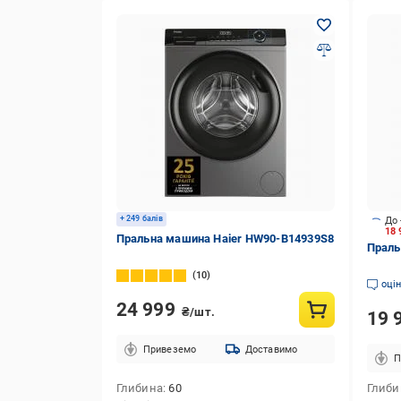
+ 249 балів
До 
18
Пральна машина Haier HW90-B14939S8
Праль
10
оці
24 999
₴/шт.
19 
Привеземо
Доставимо
П
Глибина
60
Глиби