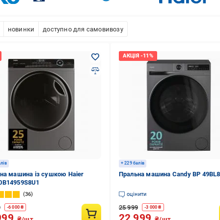
новинки
доступно для самовивозу
алів
+ 229 балів
на машина із сушкою Haier
Пральна машина Candy BP 49BL
0B14959S8U1
36
оцінити
9
25 999
-
6 000
₴
-
3 000
₴
999
22 999
₴/шт.
₴/шт.