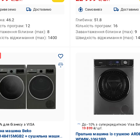
ривеземо
Доставимо
Cамовивіз
Доставимо
на
46.2
Глибина
51.8
ість програм
12
Кількість програм
16
таження білизни (max)
8
Завантаження білизни (max)
9
ість віджимання (max)
1400
Швидкість віджимання (max)
14
5% для бізнесу з VISA
До -10% з суперкредиткою Visa В
19 899
₴/шт.
на машина Beko
Пральна машина із сушкою ARD
48415MGB2 + сушильна машина
WDMW-106ISBD