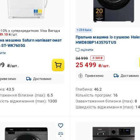
+ 254 бали
-10% з суперкредиткою Visa Вигода
49.10
₴/шт.
Пральна машина із сушкою Haie
на машина Saturn напівавтомат
HWD80BP14357GTUS
n ST-WK7605G
оцінити
нити
34 999
-
9 500
₴
99
25 499
₴/шт.
₴/шт.
Привеземо
Доставимо
ривеземо
Доставимо
на
43.5
Глибина
46.2
таження білизни (max)
6.5
Кількість програм
16
ість віджимання (max)
1300
Завантаження білизни (max)
8
Швидкість віджимання (max)
14