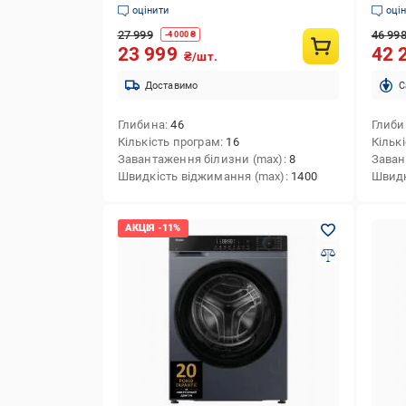
B3T6
оцінити
оці
27 999
46 99
-
4 000
₴
23 999
42 
₴/шт.
Доставимо
C
Глибина
46
Глиби
Кількість програм
16
Кільк
Завантаження білизни (max)
8
Заван
Швидкість віджимання (max)
1400
Швидк