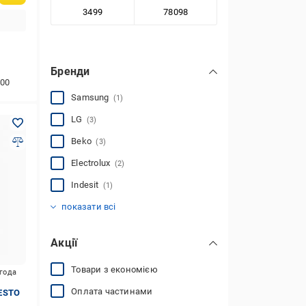
Бренди
00
Samsung
(1)
LG
(3)
Beko
(3)
Electrolux
(2)
Indesit
(1)
Haier
Candy
Saturn
Liberty
ARDESTO
Artel
DREAME
Milano
TCL
Hitachi
Camry
Luxor Hausgerate
Sigma
(3)
(1)
(7)
(4)
(4)
(1)
(1)
(1)
(1)
(1)
(2)
(5)
(2)
показати всі
Акції
Товари з економією
игода
Оплата частинами
ESTO