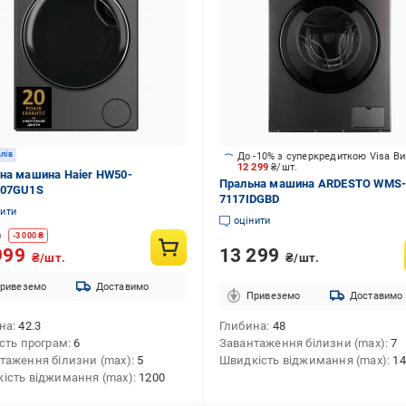
алів
До -10% з суперкредиткою Visa В
12 299
₴/шт.
на машина Haier HW50-
Пральна машина ARDESTO WMS
307GU1S
7117IDGBD
нити
оцінити
9
-
3 000
₴
13 299
999
₴/шт.
₴/шт.
ривеземо
Доставимо
Привеземо
Доставимо
на
42.3
Глибина
48
ість програм
6
Завантаження білизни (max)
7
таження білизни (max)
5
Швидкість віджимання (max)
14
ість віджимання (max)
1200