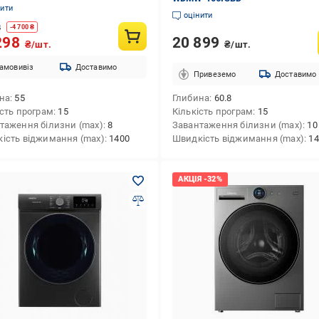
8239MG
нити
оцінити
8
-
4 700
₴
20 899
298
₴/шт.
₴/шт.
амовивіз
Доставимо
Привеземо
Доставимо
на
55
Глибина
60.8
ість програм
15
Кількість програм
15
таження білизни (max)
8
Завантаження білизни (max)
10
ість віджимання (max)
1400
Швидкість віджимання (max)
14