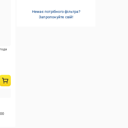
ВІТРИНА - Остання одиниця
(3)
45-55 см
(21)
Немає потрібного фільтра?
56-61 см
(6)
Запропонуйте свій!
більш ніж 61 см
(5)
игода
-
00