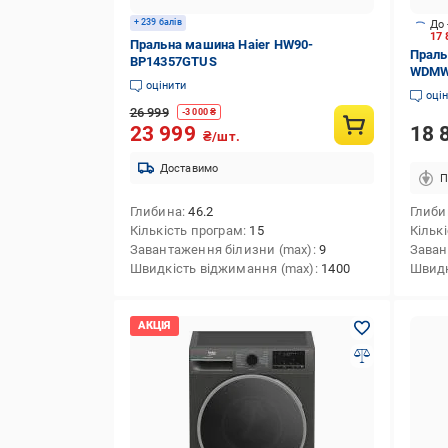
+ 239 балів
До 
17
Пральна машина Haier HW90-
Праль
BP14357GTUS
WDMW
оцінити
оці
26 999
-
3 000
₴
18 
23 999
₴/шт.
Доставимо
П
Глибина
46.2
Глиби
Кількість програм
15
Кільк
Завантаження білизни (max)
9
Заван
Швидкість віджимання (max)
1400
Швидк