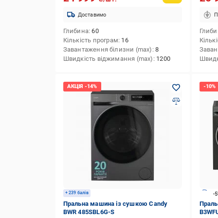
Доставимо
П
Глибина
60
Глиби
Кількість програм
16
Кільк
Завантаження білизни (max)
8
Заван
Швидкість віджимання (max)
1200
Швидк
+ 239 балів
-
Пральна машина із сушкою Candy
Праль
BWR 485SBL6G-S
B3WFU