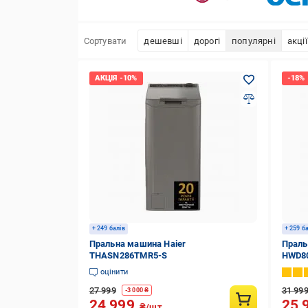
Сортувати
дешевші
дорогі
популярні
акції
+ 249 балів
+ 259 б
Пральна машина Haier
Праль
THASN286TMR5-S
HWD8
оцінити
27 999
31 99
-
3 000
₴
24 999
25 
₴/шт.