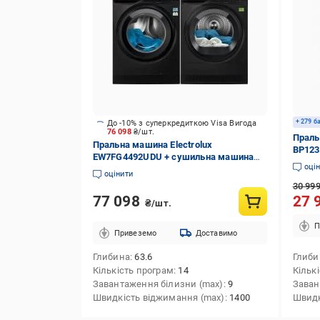
+ 279 б
До -10% з суперкредиткою Visa Вигода
76 098
₴/шт.
Праль
Пральна машина Electrolux
BP12
EW7FG4492UDU + сушильна машина
оці
EW7D495UDU
оцінити
30 99
77 098
27 
₴/шт.
П
Привеземо
Доставимо
Глибина
63.6
Глиби
Кількість програм
14
Кільк
Завантаження білизни (max)
9
Заван
Швидкість віджимання (max)
1400
Швидк