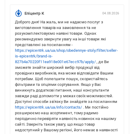
Епіцентр К
04.08.2026
Доброго дня! На жаль, ми не надаємо послуг з
виготовлення товарів на замовлення та не
розукомплектовуємо наявні товари. Однак
рекомендуємо звернути увагу на інші товари які
представлені за посиланням -
https://epicentrk.ua/ua/shop/obedennye-stoly/filter/seller-
is-epicentrk/brand-is-
827b4a70220f11ea918e001e67ecc97b/apply/
, де Ви
зможете знайти широкий вибір продукції від
провідних виробників, яка може відповідати Вашим
потребам. Щоб полегшити пошук, скористайтесь
фільтрами та опціями сортування. Якщо у Вас
виникнуть додаткові питання, наші консультанти
завжди раді допомогти у межах своїх можливостей.
Доступні способи зв'язку Ви знайдете за посиланням
https://epicentrk.ua/ua/info/contacts/
. Ми постійно
розширюємо наш асортимент, тому радимо
періодично перевіряти наявність новинок на нашому
сайті. Зверніть також увагу, що якщо товар
недоступний у Вашому регіоні, його немає в наявності