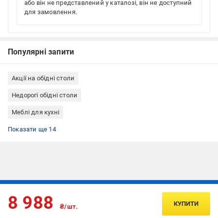
або він не представлений у каталозі, він не доступний
для замовлення.
Популярні запити
Акції на обідні столи
Недорогі обідні столи
Меблі для кухні
Меблі для кафе, ресторану
Меблі для дому
Столи для кафе, ресторану
Кухні
Обідні столи стиль модерн
Обідні столи розкладні
Обідні столи колір каркаса чорний
Обідні столи для кухні розкладні
Обідні столи овальні
Обідні столи метал
Обідні столи для кафе
Обідні столи для дому
Столи розкладні обідні недорого
Стіл кухонний розкладний овальний
Показати ще 14
Підписуйтесь, щоб дізнаватись першим про акції та пропозиції
8 988
КУПИТИ
₴/шт.
ПІДПИСАТИСЯ