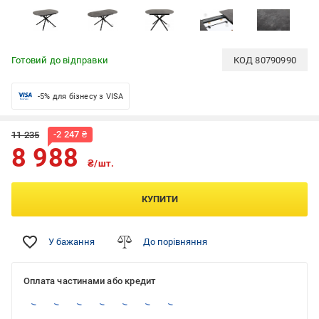
Готовий до відправки
КОД
80790990
-5% для бізнесу з VISA
-
2 247
₴
11 235
8 988
₴/шт.
КУПИТИ
У бажання
До порівняння
Оплата частинами або кредит