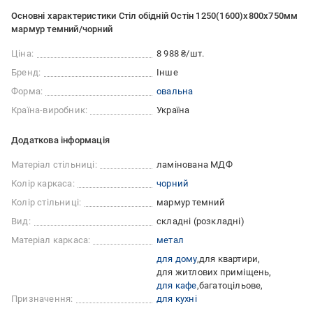
Основні характеристики Стіл обідній Остін 1250(1600)x800x750мм
мармур темний/чорний
Ціна:
8 988 ₴/шт.
Бренд:
Інше
Форма:
овальна
Країна-виробник:
Україна
Додаткова інформація
Матеріал стільниці:
ламінована МДФ
Колір каркаса:
чорний
Колір стільниці:
мармур темний
Вид:
складні (розкладні)
Матеріал каркаса:
метал
для дому
для квартири
для житлових приміщень
для кафе
багатоцільове
Призначення:
для кухні