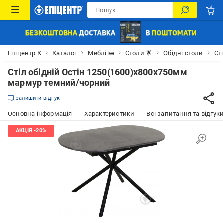
Епіцентр К
Каталог
Меблі 🛌
Столи 🌟
Обідні столи
Ст
Стіл обідній Остін 1250(1600)x800x750мм
мармур темний/чорний
залишити відгук
Основна інформація
Характеристики
Всі запитання та відгуки