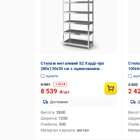
Стелаж металевий SZ Харді-про
Стела
280х120х30 см з оцинкованим
100х6
покриттям на 6 полиць із металу
покри
оцінити
оці
(7808)
(6365
9 991
2 832
-
1 452
₴
8 539
2 4
₴/шт.
Доставимо
Д
Висота
2800
Висот
Ширина
1200
Шири
Глибина
300
Глиби
Матеріал каркаса
метал
Матер