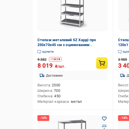
Стелаж металевий SZ Харді-про
Стела
250х70х45 см з оцинкованим
120х1
покриттям на 7 полиць із металу
покри
оцінити
оці
(7437)
(6524
9 382
3 985
-
1 363
₴
8 019
3 4
₴/шт.
Доставимо
Д
Висота
2500
Висот
Ширина
700
Шири
Глибина
450
Глиби
Матеріал каркаса
метал
Матер