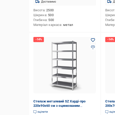
Доставимо
Д
Висота
2500
Висот
Ширина
500
Шири
Глибина
500
Глиби
Матеріал каркаса
метал
Матер
Стелаж металевий SZ Харді-про
Стела
220х90х60 см з оцинкованим
200х7
покриттям на 6 полиць із металу
покри
оцінити
оці
(7290)
(1670