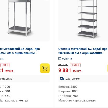
ж металевий SZ Харді-про
Стелаж металевий SZ Харді-про
0х45 см з оцинкованим
280х80х60 см з оцинкованим
ттям на 2 полиці із металу
покриттям на 7 полиць із металу
нити
оцінити
)
(7713)
11 561
-
411
₴
-
1 680
₴
21
9 881
₴/шт.
₴/шт.
оставимо
Доставимо
а
1000
Висота
2800
на
600
Ширина
800
на
450
Глибина
600
іал каркаса
метал
Матеріал каркаса
метал