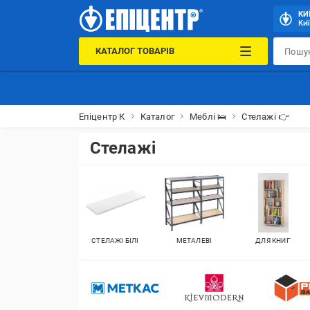
КИ
Киї
КАТАЛОГ ТОВАРІВ
Епіцентр К
Каталог
Меблі 🛌
Стелажі 👉
Стелажі
СТЕЛАЖІ БІЛІ
МЕТАЛЕВІ
ДЛЯ КНИГ