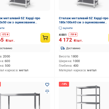
ж металевий SZ Харді-про
Стелаж металевий SZ Харді-про
0х50 см з оцинкованим
180х100х40 см з оцинкованим
ттям на 3 полиці із металу
покриттям на 3 полиці із металу
нити
оцінити
)
(6960)
4 881
-
572
₴
-
709
₴
65
4 172
₴/шт.
₴/шт.
оставимо
Доставимо
а
2000
Висота
1800
на
600
Ширина
1000
на
500
Глибина
400
іал каркаса
метал
Матеріал каркаса
метал