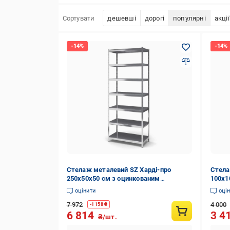
Сортувати
дешевші
дорогі
популярні
акції
Стелаж металевий SZ Харді-про
Стела
250х50х50 см з оцинкованим
100х1
покриттям на 7 полиць із металу
покри
оцінити
оці
(2007)
(6409
7 972
4 000
-
1 158
₴
6 814
3 4
₴/шт.