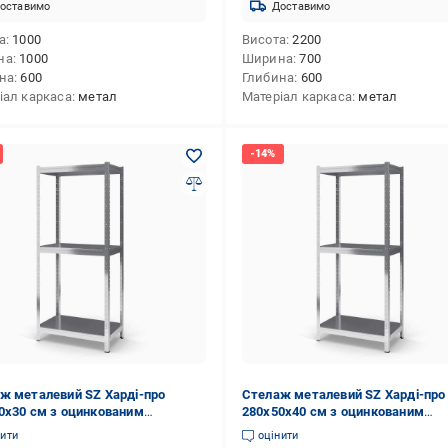
оставимо
Доставимо
а
1000
Висота
2200
на
1000
Ширина
700
на
600
Глибина
600
іал каркаса
метал
Матеріал каркаса
метал
ж металевий SZ Харді-про
Стелаж металевий SZ Харді-про
0х30 см з оцинкованим
280х50х40 см з оцинкованим
ттям на 3 полиці із металу
покриттям на 3 полиці із металу
нити
оцінити
)
(2225)