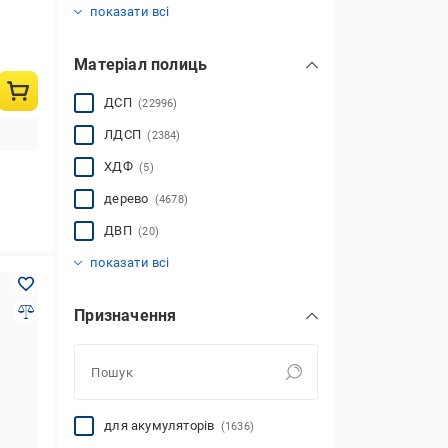
(118)
показати всі
Матеріал полиць
ДСП
(22996)
ЛДСП
(2384)
ХДФ
(5)
дерево
(4678)
ДВП
(20)
МДФ
метал
пластик
(8618)
(6055)
(106)
показати всі
Призначення
для акумуляторів
(1636)