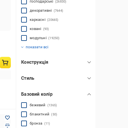
господарські
(26830)
декоративні
(7644)
каркасні
(20665)
ковані
(93)
модульні
(19250)
на зацепах
розбірні
(36685)
(30463)
показати всі
Конструкція
з висувними шухлядами
(101)
Стиль
з дверцятами
(310)
класика
(17513)
з колесами
(69)
Базовий колір
скандинавський
(1241)
з комірками
(1444)
хай-тек
(2539)
з корзинами
бежевий
(1365)
(23)
з металевою хрестовиною
з полицями
на ніжках
(20414)
(40755)
(300)
лофт
(11563)
показати всі
блакитний
(50)
модерн
(2881)
бронза
(11)
прованс
(481)