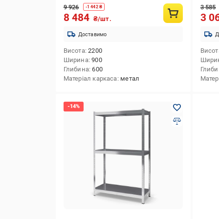
9 926
3 585
-
1 442
₴
8 484
3 0
₴/шт.
Доставимо
Д
Висота
2200
Висот
Ширина
900
Шири
Глибина
600
Глиби
Матеріал каркаса
метал
Матер