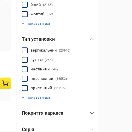
показати всі
білий
(2163)
жовтий
(373)
зелений
золото
коричневий
нержавіюча сталь
помаранчевий
рожевий
різнокольоровий
синій
срібло
сірий
фіолетовий
червоний
чорний
(22034)
(6)
(6385)
(68)
(9767)
(23)
(43)
(4)
(28)
(3531)
(362)
(1)
(22)
показати всі
Тип установки
вертикальний
(25916)
кутове
(245)
настінний
(442)
переносний
(16552)
пристінний
(21236)
горизонтальний
підлоговий
(43626)
(2208)
показати всі
Покриття каркаса
без покриття
(2883)
Серія
плівка
(111)