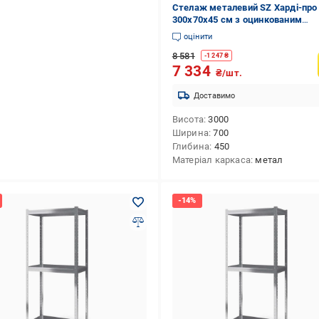
Стелаж металевий SZ Харді-про
300х70х45 см з оцинкованим
покриттям на 6 полиць із металу
оцінити
(7904)
8 581
-
1 247
₴
7 334
₴/шт.
Доставимо
Висота
3000
Ширина
700
Глибина
450
Матеріал каркаса
метал