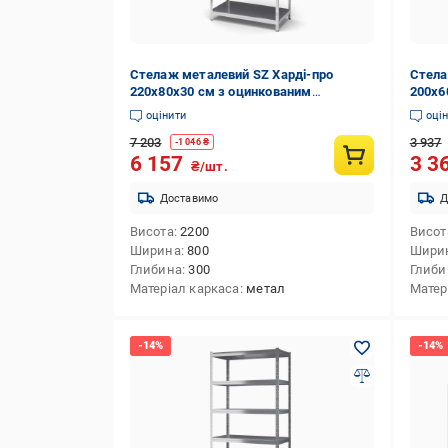
Стелаж металевий SZ Харді-про
Стела
220х80х30 см з оцинкованим
200х6
покриттям на 7 полиць із металу
покри
оцінити
оці
(1864)
(1662
7 203
3 937
-
1 046
₴
6 157
3 3
₴/шт.
Доставимо
Д
Висота
2200
Висот
Ширина
800
Шири
Глибина
300
Глиби
Матеріал каркаса
метал
Матер