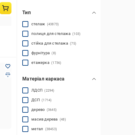
Тип
стелаж
(43873)
полиця для стелажа
(103)
стійка для стелажа
(75)
фурнітура
(8)
етажерка
(1736)
Матеріал каркаса
ЛДСП
(2294)
ДСП
(1714)
дерево
(3645)
масив дерева
(48)
метал
(38453)
пластик