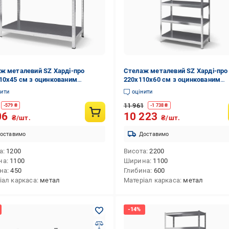
ж металевий SZ Харді-про
Стелаж металевий SZ Харді-про
10х45 см з оцинкованим
220х110х60 см з оцинкованим
ттям на 2 полиці із металу
покриттям на 6 полиць із металу
нити
оцінити
)
(7340)
11 961
-
579
₴
-
1 738
₴
06
10 223
₴/шт.
₴/шт.
оставимо
Доставимо
а
1200
Висота
2200
на
1100
Ширина
1100
на
450
Глибина
600
іал каркаса
метал
Матеріал каркаса
метал