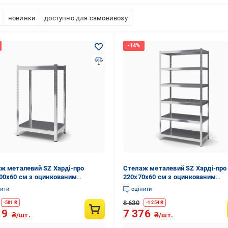
новинки
доступно для самовивозу
ж металевий SZ Харді-про
Стелаж металевий SZ Харді-про
00х60 см з оцинкованим
220х70х60 см з оцинкованим
ттям на 2 полиці із металу
покриттям на 6 полиць із металу
нити
оцінити
)
(7240)
8 630
-
581
₴
-
1 254
₴
19
7 376
₴/шт.
₴/шт.