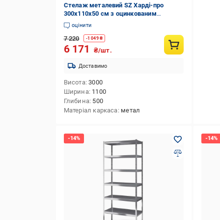
Стелаж металевий SZ Харді-про
300х110х50 см з оцинкованим
покриттям на 3 полиці із металу
оцінити
(8027)
7 220
-
1 049
₴
6 171
₴/шт.
Доставимо
Висота
3000
Ширина
1100
Глибина
500
Матеріал каркаса
метал