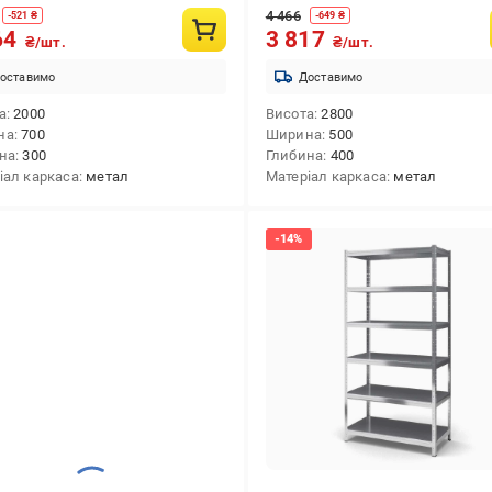
4 466
-
521
₴
-
649
₴
64
3 817
₴/шт.
₴/шт.
оставимо
Доставимо
а
2000
Висота
2800
на
700
Ширина
500
на
300
Глибина
400
іал каркаса
метал
Матеріал каркаса
метал