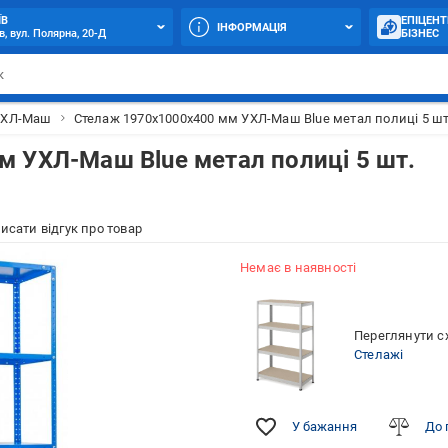
ЇВ
ЕПІЦЕНТ
ІНФОРМАЦІЯ
в, вул. Полярна, 20-Д
БІЗНЕС
УХЛ-Маш
Стелаж 1970x1000x400 мм УХЛ-Маш Blue метал полиці 5 ш
 УХЛ-Маш Blue метал полиці 5 шт.
исати відгук про товар
Немає в наявності
Переглянути сх
Стелажі
У бажання
До 