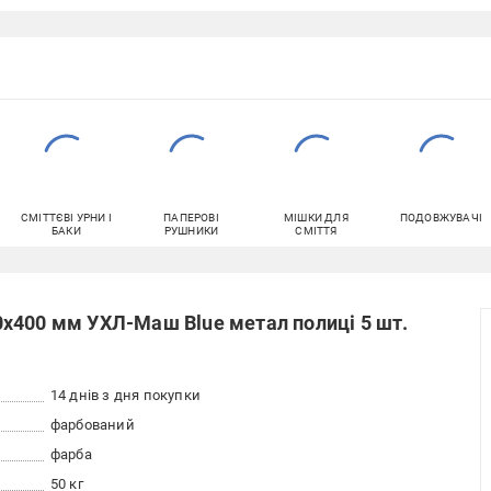
СМІТТЄВІ УРНИ І
ПАПЕРОВІ
МІШКИ ДЛЯ
ПОДОВЖУВАЧІ
БАКИ
РУШНИКИ
СМІТТЯ
x400 мм УХЛ-Маш Blue метал полиці 5 шт.
14 днів з дня покупки
фарбований
фарба
50 кг