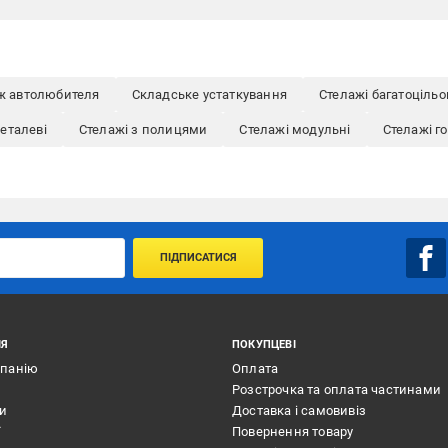
ж автолюбителя
Складське устаткування
Стелажі багатоцільо
еталеві
Стелажі з полицями
Стелажі модульні
Стелажі г
ПІДПИСАТИСЯ
ІЯ
ПОКУПЦЕВІ
мпанію
Оплата
Розстрочка та оплата частинами
ти
Доставка і самовивіз
ї
Повернення товару