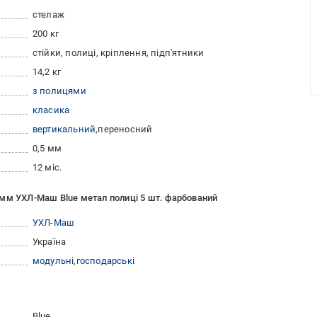
стелаж
200 кг
стійки, полиці, кріплення, підп'ятники
14,2 кг
з полицями
класика
вертикальний
переносний
0,5 мм
12 міс.
мм УХЛ-Маш Blue метал полиці 5 шт. фарбований
УХЛ-Маш
Україна
модульні
господарські
Blue