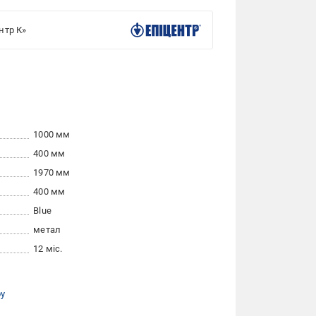
нтр К»
1000 мм
400 мм
1970 мм
400 мм
Blue
метал
12 міс.
ру