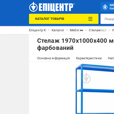
КИ
Киї
КАТАЛОГ ТОВАРІВ
Епіцентр К
Каталог
Меблі 🛌
Стелажі 👉
Стелаж 1970x1000x400 мм
фарбований
Основна інформація
Характеристики
Нап