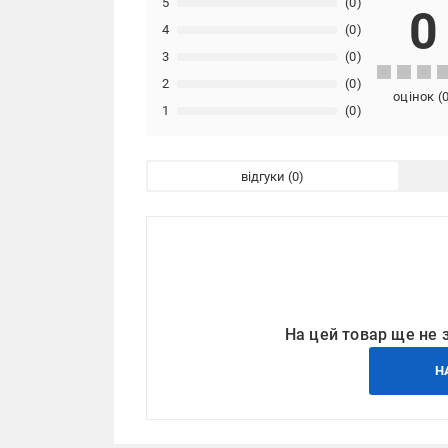
5
(0)
0
4
(0)
3
(0)
2
(0)
оцінок
(
1
(0)
відгуки
На цей товар ще не 
Н