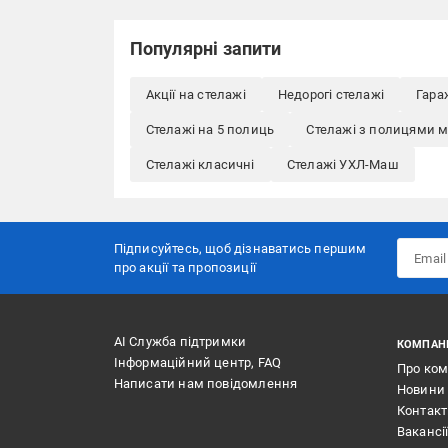
Популярні запити
Акції на стелажі
Недорогі стелажі
Гара
Стелажі на 5 полиць
Стелажі з полицями м
Стелажі класичні
Стелажі УХЛ-Маш
Підписуйтесь, щоб дізнаватись першим
про акції та пропозиції
АІ Служба підтримки
КОМПАН
Інформаційний центр, FAQ
Про ко
Написати нам повідомлення
Новини
Контак
Вакансі