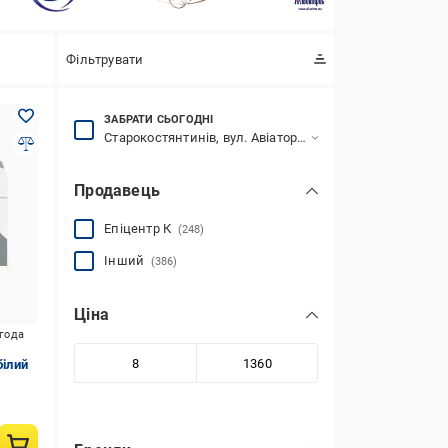
Фільтрувати
ЗАБРАТИ СЬОГОДНІ
Старокостянтинів, вул. Авіаторів (Попова), 18
Продавець
Епіцентр К
(248)
Інший
(386)
Ціна
игода
білий