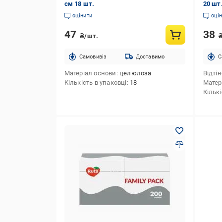
см 18 шт.
20 шт
оцінити
оці
47
38
₴/шт.
Cамовивіз
Доставимо
C
Матеріал основи
целюлоза
Відті
Кількість в упаковці
18
Матер
Кількі