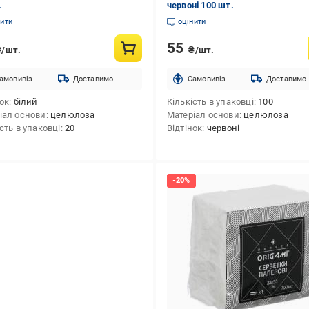
.
червоні 100 шт.
нити
оцінити
55
₴/шт.
₴/шт.
амовивіз
Доставимо
Cамовивіз
Доставимо
нок
білий
Кількість в упаковці
100
іал основи
целюлоза
Матеріал основи
целюлоза
сть в упаковці
20
Відтінок
червоні