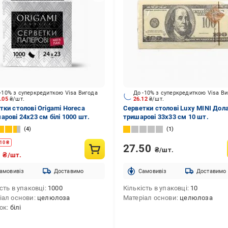
-10% з суперкредиткою Visa Вигода
До -10% з суперкредиткою Visa В
9.05
₴/шт.
26.12
₴/шт.
тки столові Origami Horeca
Серветки столові Luxy MINI Дол
арові 24x23 см білі 1000 шт.
тришарові 33х33 см 10 шт.
4
1
10
₴
27.50
₴/шт.
9
₴/шт.
амовивіз
Доставимо
Cамовивіз
Доставимо
сть в упаковці
1000
Кількість в упаковці
10
іал основи
целюлоза
Матеріал основи
целюлоза
нок
білі