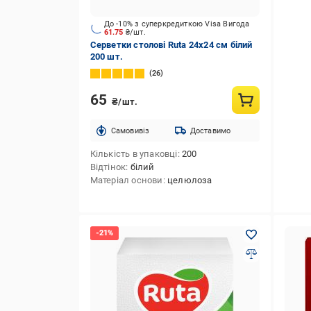
До -10% з суперкредиткою Visa Вигода
61.75
₴/шт.
Серветки столові Ruta 24х24 см білий
200 шт.
26
65
₴/шт.
Cамовивіз
Доставимо
Кількість в упаковці
200
Відтінок
білий
Матеріал основи
целюлоза