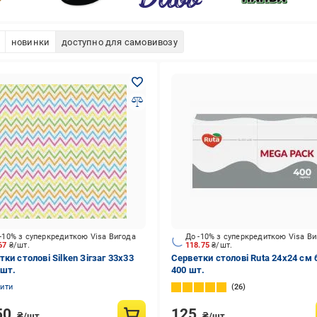
новинки
доступно для самовивозу
-10% з суперкредиткою Visa Вигода
До -10% з суперкредиткою Visa В
.67
₴/шт.
118.75
₴/шт.
ки столові Silken Зігзаг 33х33
Серветки столові Ruta 24х24 см 
 шт.
400 шт.
нити
26
50
125
₴/шт.
₴/шт.