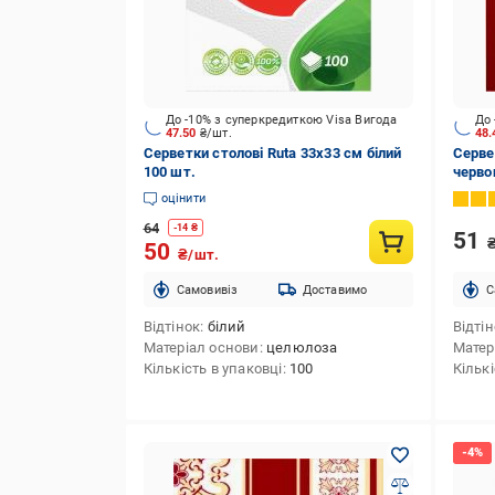
До -10% з суперкредиткою Visa Вигода
До 
47.50
₴/шт.
48
Серветки столові Ruta 33х33 см білий
Серве
100 шт.
черво
оцінити
64
-
14
₴
51
50
₴/шт.
Cамовивіз
Доставимо
C
Відтінок
білий
Відті
Матеріал основи
целюлоза
Матер
Кількість в упаковці
100
Кількі