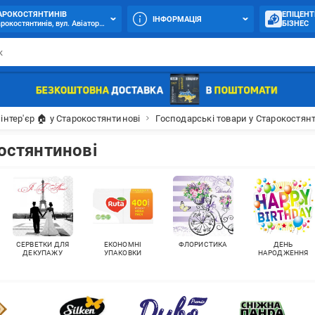
АРОКОСТЯНТИНІВ
ЕПІЦЕНТ
ІНФОРМАЦІЯ
рокостянтинів, вул. Авіаторів (Попова), 18
БІЗНЕС
 інтер'єр 🏠 у Старокостянтинові
Господарські товари у Старокостян
остянтинові
СЕРВЕТКИ ДЛЯ
ЕКОНОМНІ
ФЛОРИСТИКА
ДЕНЬ
ДЕКУПАЖУ
УПАКОВКИ
НАРОДЖЕННЯ