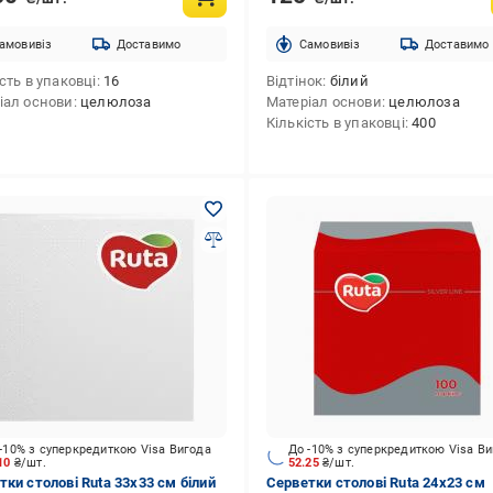
амовивіз
Доставимо
Cамовивіз
Доставимо
сть в упаковці
16
Відтінок
білий
іал основи
целюлоза
Матеріал основи
целюлоза
Кількість в упаковці
400
-10% з суперкредиткою Visa Вигода
До -10% з суперкредиткою Visa В
.10
₴/шт.
52.25
₴/шт.
тки столові Ruta 33х33 см білий
Серветки столові Ruta 24x23 см