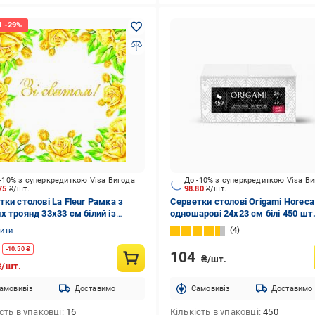
-10% з суперкредиткою Visa Вигода
До -10% з суперкредиткою Visa В
.75
₴/шт.
98.80
₴/шт.
тки столові La Fleur Рамка з
Серветки столові Origami Horeca
х троянд 33х33 см білий із
одношарові 24x23 см білі 450 шт
им 16 шт.
нити
4
-
10.50
₴
104
₴/шт.
₴/шт.
амовивіз
Доставимо
Cамовивіз
Доставимо
сть в упаковці
16
Кількість в упаковці
450