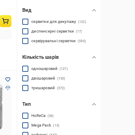
Вид
серветки для декупажу
(122)
диспенсерні серветки
(17)
сервірувальні серветки
(590)
Кількість шарів
одношаровий
(127)
двошаровий
(130)
тришаровий
(372)
Тип
HoReCa
(36)
Mega Pack
(13)
побутові