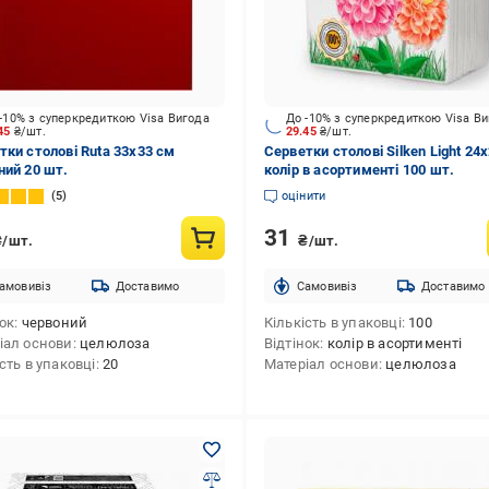
-10% з суперкредиткою Visa Вигода
До -10% з суперкредиткою Visa В
.45
₴/шт.
29.45
₴/шт.
тки столові Ruta 33х33 см
Серветки столові Silken Light 24
ний 20 шт.
колір в асортименті 100 шт.
5
оцінити
31
₴/шт.
₴/шт.
амовивіз
Доставимо
Cамовивіз
Доставимо
нок
червоний
Кількість в упаковці
100
іал основи
целюлоза
Відтінок
колір в асортименті
сть в упаковці
20
Матеріал основи
целюлоза