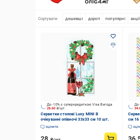
Сортувати
дешевші
дорогі
популярні
акції
До -10% з суперкредиткою Visa Вигода
До 
26.60
₴/шт.
34
Серветки столові Luxy MINI В
Сервет
очікуванні опівночі 33х33 см 10 шт.
см 16
оцінити
оці
28
36.
₴/шт.