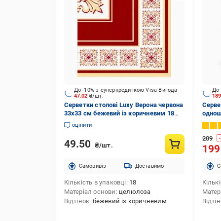
До -10% з суперкредиткою Visa Вигода
До 
47.02
₴/шт.
18
Серветки столові Luxy Верона червона
Серве
33х33 см бежевий із коричневим 18
однош
шт.
оцінити
209
-
49.50
₴/шт.
19
Cамовивіз
Доставимо
C
Кількість в упаковці
18
Кількі
Матеріал основи
целюлоза
Матер
Відтінок
бежевий із коричневим
Відті