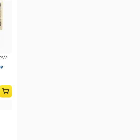
Туреччина
(4)
Україна
(473)
показати всі
игода
ар