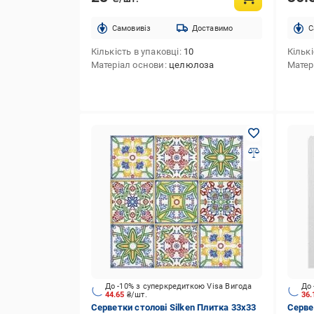
Cамовивіз
Доставимо
C
Кількість в упаковці
10
Кількі
Матеріал основи
целюлоза
Матер
До -10% з суперкредиткою Visa Вигода
До 
44.65
₴/шт.
36
Серветки столові Silken Плитка 33х33
Серве