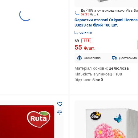
До -10% з суперкредиткою Visa В
52.25
₴/шт.
Серветки столові Origami Horeca
33х33 см білий 100 шт.
оцінити
69
-
14
₴
55
₴/шт.
Cамовивіз
Доставимо
Матеріал основи
целюлоза
Кількість в упаковці
100
Відтінок
білий