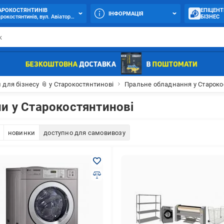
АРОКОСТЯНТИНІВ
ЕПІЦЕНТ
ІНФОРМАЦІЯ
рокостянтинів, вул. Авіаторів (Попова), 18
БІЗНЕС
 для бізнесу 📎 у Старокостянтинові
Пральне обладнання у Староко
и у Старокостянтинові
новинки
доступно для самовивозу