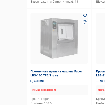
Завантаження білизни (max)
18
Швидк
Промислова пральна машина Fagor
Проми
LBS-100 TP2 S grey
LBS-2
оцінити
оці
Немає в наявності
Немає
Бренд
Fagor
Брен
Глибина
134.6
Глиби