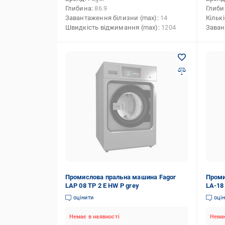
Глибина
86.9
Глиби
Завантаження білизни (max)
14
Кільк
Швидкість віджимання (max)
1204
Заван
Промислова пральна машина Fagor
Проми
LAP 08 TP 2 E HW P grey
LA-18
оцінити
оці
Немає в наявності
Немає