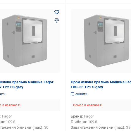
слова пральна машина Fagor
Промислова пральна машина Fa
7 TP2 ES grey
LBS-35 TP2 S grey
нити
оцінити
 в наявності
Немає в наявності
д
Fagor
Бренд
Fagor
на
109.8
Глибина
109.8
таження білизни (max)
30
Завантаження білизни (max)
39