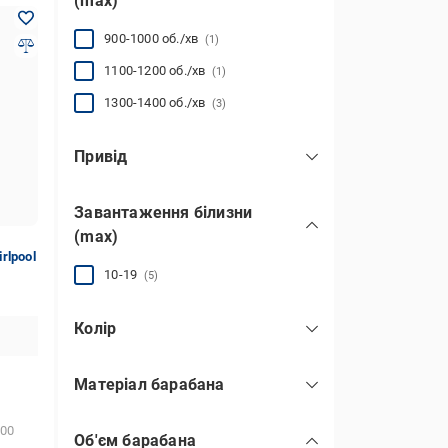
(max)
900-1000 об./хв
(1)
1100-1200 об./хв
(1)
1300-1400 об./хв
(3)
Привід
прямий привод
(2)
Завантаження білизни
на ремені
(3)
(max)
rlpool
10-19
(5)
Колір
сірий
(5)
Матеріал барабана
нержавіюча сталь
(5)
00
Об'єм барабана