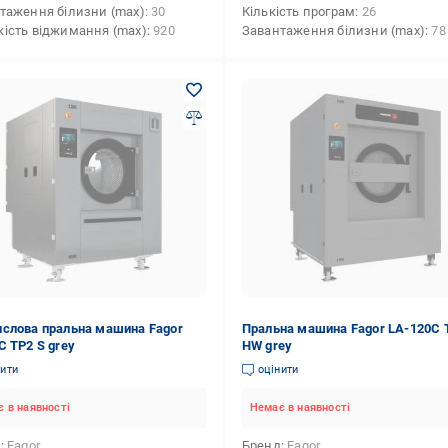
таження білизни (max)
30
Кількість програм
26
ість віджимання (max)
920
Завантаження білизни (max)
78
слова пральна машина Fagor
Пральна машина Fagor LA-120C 
С TP2 S grey
HW grey
нити
оцінити
 в наявності
Немає в наявності
д
Fagor
Бренд
Fagor