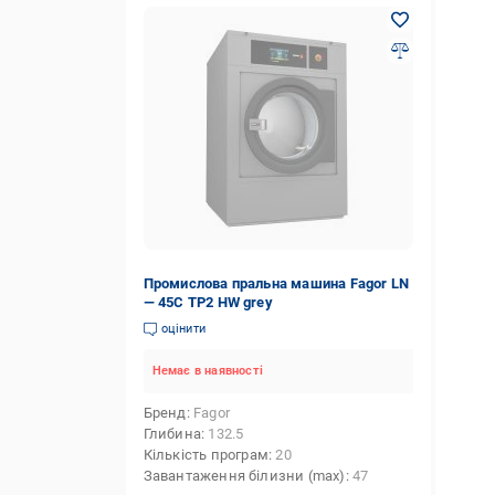
Промислова пральна машина Fagor LN
— 45C TP2 HW grey
оцінити
Немає в наявності
Бренд
Fagor
Глибина
132.5
Кількість програм
20
Завантаження білизни (max)
47