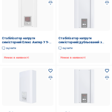
Стабілізатор напруги
Стабілізатор напруги
симісторний Елекс Ампер У 9-
симісторний/дубльований з
1/25 v2.1 5500 Вт (DR008251)
електромагнітним реле Елекс
оцінити
оцінити
Гібрид У 9-1/25 v2.0 5500 Вт
(DR008248)
Немає в наявності
Немає в наявності