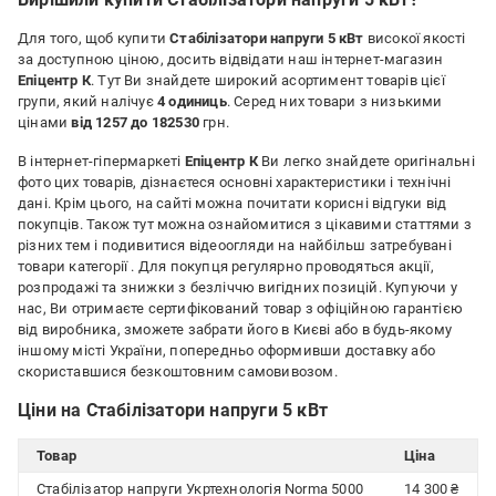
Для того, щоб купити
Стабілізатори напруги 5 кВт
високої якості
за доступною ціною, досить відвідати наш інтернет-магазин
Епіцентр К
. Тут Ви знайдете широкий асортимент товарів цієї
групи, який налічує
4 одиниць
. Серед них товари з низькими
цінами
від 1257 до 182530
грн.
В інтернет-гіпермаркеті
Епіцентр К
Ви легко знайдете оригінальні
фото цих товарів, дізнаєтеся основні характеристики і технічні
дані. Крім цього, на сайті можна почитати корисні відгуки від
покупців. Також тут можна ознайомитися з цікавими статтями з
різних тем і подивитися відеоогляди на найбільш затребувані
товари категорії
. Для покупця регулярно проводяться акції,
розпродажі та знижки з безліччю вигідних позицій. Купуючи у
нас, Ви отримаєте сертифікований товар з офіційною гарантією
від виробника, зможете забрати його в Києві або в будь-якому
іншому місті України, попередньо оформивши доставку або
скориставшися безкоштовним самовивозом.
Ціни на Стабілізатори напруги 5 кВт
Товар
Ціна
Стабілізатор напруги Укртехнологія Norma 5000
14 300 ₴