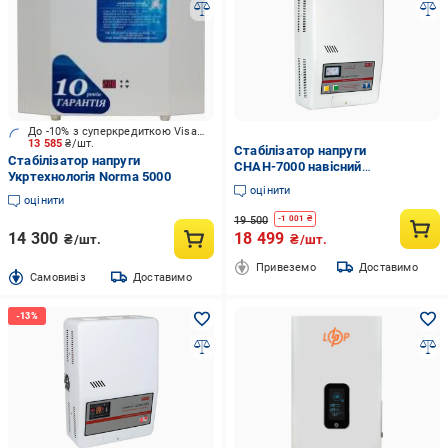
До -10% з суперкредиткою Visa Вигода
13 585
₴/шт.
Стабілізатор напруги
Стабілізатор напруги
СНАН-7000 навісний
Укртехнологія Norma 5000
однофазний
оцінити
оцінити
19 500
-
1 001
₴
14 300
18 499
₴/шт.
₴/шт.
Привеземо
Доставимо
Cамовивіз
Доставимо