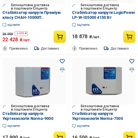
Безкоштовна доставка
Безкоштовна доставка
в поштомати Епіцентр
в поштомати Епіцентр
Стабілізатор напруги Преміум
Стабілізатор напруги LogicPower
класу СНАН-10000П
LP-W-IS5000 4150 Вт
однофазний/навісний (a3bf9142)
оцінити
оцінити
26 000
-
3 572
₴
18 878
₴/шт.
22 428
₴/шт.
Привеземо
Доставимо
Привеземо
Доставимо
Безкоштовна доставка
Безкоштовна доставка
в поштомати Епіцентр
в поштомати Епіцентр
Стабілізатор напруги
Стабілізатор напруги
Укртехнологія Norma-9000
Укртехнологія Norma-7500
оцінити
оцінити
17 900
16 500
₴/шт.
₴/шт.