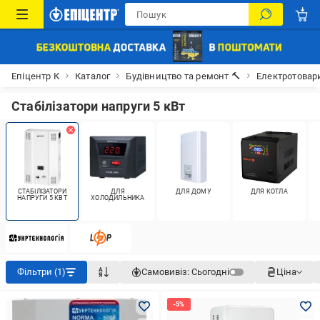
Епіцентр К
Каталог
Будівництво та ремонт 🔨
Електротовар
Стабілізатори напруги 5 кВт
СТАБІЛІЗАТОРИ
ДЛЯ
ДЛЯ ДОМУ
ДЛЯ КОТЛА
НАПРУГИ 5 КВТ
ХОЛОДИЛЬНИКА
Фільтри (1)
Самовивіз:
Сьогодні
Ціна