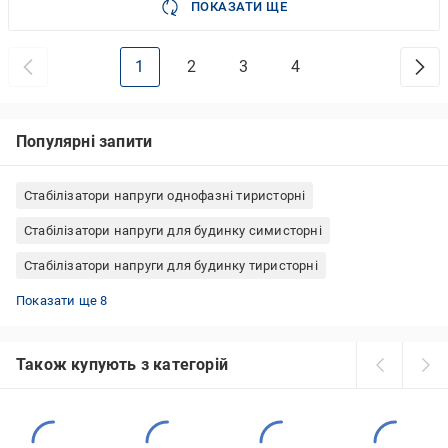
ПОКАЗАТИ ЩЕ
1
2
3
4
Популярні запити
Стабілізатори напруги однофазні тиристорні
Стабілізатори напруги для будинку симисторні
Стабілізатори напруги для будинку тиристорні
Стабілізатори напруги для будинку 15 кВт
Стабілізатори напруги однофазні навісні
Стабілізатори напруги для будинку однофазні
Стабілізатори напруги для будинку 5 кВт
Стабілізатори напруги для будинку трифазні
Стабілізатори напруги однофазні релейні
Стабілізатори напруги для будинку релейні
Стабілізатори напруги для будинку навісні
Показати ще 8
Також купують з категорій