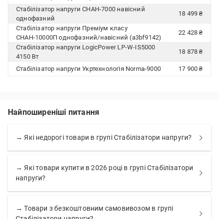
Стабілізатор напруги СНАН-7000 навісний
18 499 ₴
однофазний
Стабілізатор напруги Преміум класу
22 428 ₴
СНАН-10000П однофазний/навісний (a3bf9142)
Стабілізатор напруги LogicPower LP-W-IS5000
18 878 ₴
4150 Вт
Стабілізатор напруги Укртехнологія Norma-9000
17 900 ₴
Найпоширеніші питання
→ Які недорогі товари в групі Стабілізатори напруги?
→ Які товари купити в 2026 році в групі Стабілізатори
напруги?
→ Товари з безкоштовним самовивозом в групі
Стабілізатори напруги?