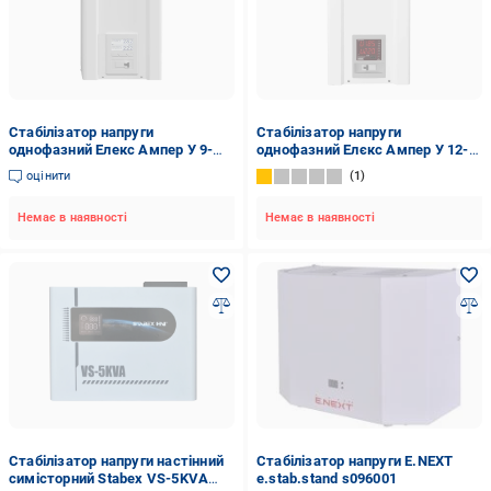
Стабілізатор напруги
Стабілізатор напруги
однофазний Елекс Ампер У 9-
однофазний Елєкс Ампер У 12-
1/25 v2.1 5,5 кВт 25А LCD-
1/25 v2.1 5,5 кВт 25 А
оцінити
1
дисплей
Немає в наявності
Немає в наявності
Стабілізатор напруги настінний
Стабілізатор напруги E.NEXT
симісторний Stabex VS-5KVA
e.stab.stand s096001