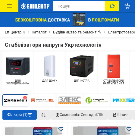
Епіцентр К
Каталог
Будівництво та ремонт 🔨
Електротовар
Стабілізатори напруги Укртехнологія
ДЛЯ
ДЛЯ ДОМУ
ДЛЯ КОТЛА
СТАБІЛІЗАТОРИ
ХОЛОДИЛЬНИКА
НАПРУГИ 5 КВТ
Фільтри (1)
Самовивіз:
Сьогодні
Ціна