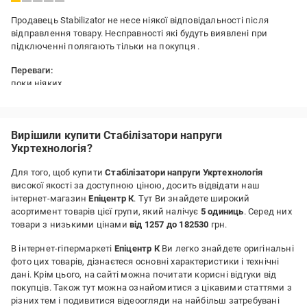
Продавець Stabilizator не несе ніякої відповідальності після
відправлення товару. Несправності які будуть виявлені при
підключенні полягають тільки на покупця .
Переваги:
поки ніяких
Недоліки:
приїхав нерабочий
Вирішили купити Стабілізатори напруги
Укртехнологія?
Для того, щоб купити
Стабілізатори напруги Укртехнологія
високої якості за доступною ціною, досить відвідати наш
інтернет-магазин
Епіцентр К
. Тут Ви знайдете широкий
асортимент товарів цієї групи, який налічує
5 одиниць
. Серед них
товари з низькими цінами
від 1257 до 182530
грн.
В інтернет-гіпермаркеті
Епіцентр К
Ви легко знайдете оригінальні
фото цих товарів, дізнаєтеся основні характеристики і технічні
дані. Крім цього, на сайті можна почитати корисні відгуки від
покупців. Також тут можна ознайомитися з цікавими статтями з
різних тем і подивитися відеоогляди на найбільш затребувані