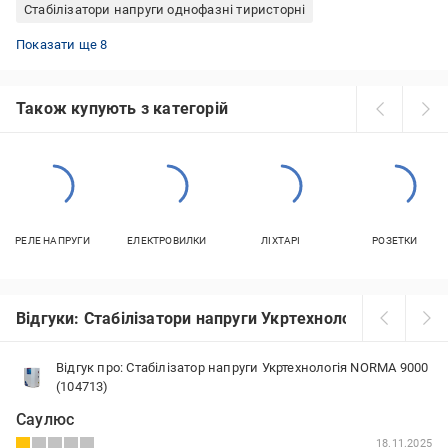
Стабілізатори напруги однофазні тиристорні
Стабілізатори напруги для будинку 15 кВт
Стабілізатори напруги однофазні релейні
Стабілізатори напруги для будинку релейні
Стабілізатори напруги для будинку симисторні
Стабілізатори напруги однофазні навісні
Стабілізатори напруги для будинку навісні
Стабілізатори напруги для будинку однофазні
Стабілізатори напруги для будинку трифазні
Показати ще 8
Також купують з категорій
РЕЛЕ НАПРУГИ
ЕЛЕКТРОВИЛКИ
ЛІХТАРІ
РОЗЕТКИ
Відгуки: Стабілізатори напруги Укртехнологія
Відгук про: Стабілізатор напруги Укртехнологія NORMA 9000
(104713)
Саулюс
18.11.2025