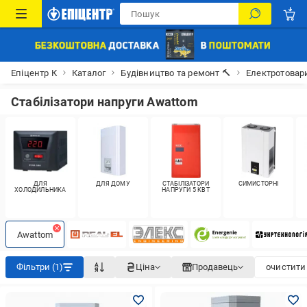
Епіцентр К
Каталог
Будівництво та ремонт 🔨
Електротовар
Стабілізатори напруги Awattom
ДЛЯ
ДЛЯ ДОМУ
СТАБІЛІЗАТОРИ
СИМИСТОРНІ
ХОЛОДИЛЬНИКА
НАПРУГИ 5 КВТ
Awattom
Фільтри (1)
Ціна
Продавець
очистити 