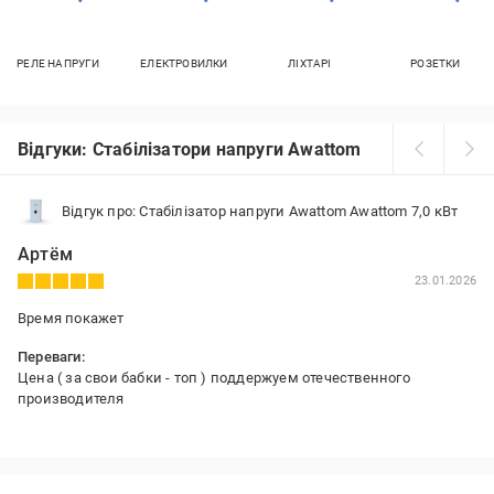
РЕЛЕ НАПРУГИ
ЕЛЕКТРОВИЛКИ
ЛІХТАРІ
РОЗЕТКИ
Відгуки: Стабілізатори напруги Awattom
Відгук про: Стабілізатор напруги Awattom Awattom 7,0 кВт
Артём
23.01.2026
Время покажет
Переваги:
Цена ( за свои бабки - топ ) поддержуем отечественного
производителя
Недоліки:
Не замечены