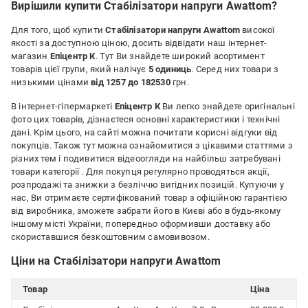
Вирішили купити Стабілізатори напруги Awattom?
Для того, щоб купити
Стабілізатори напруги Awattom
високої
якості за доступною ціною, досить відвідати наш інтернет-
магазин
Епіцентр К
. Тут Ви знайдете широкий асортимент
товарів цієї групи, який налічує
5 одиниць
. Серед них товари з
низькими цінами
від 1257 до 182530
грн.
В інтернет-гіпермаркеті
Епіцентр К
Ви легко знайдете оригінальні
фото цих товарів, дізнаєтеся основні характеристики і технічні
дані. Крім цього, на сайті можна почитати корисні відгуки від
покупців. Також тут можна ознайомитися з цікавими статтями з
різних тем і подивитися відеоогляди на найбільш затребувані
товари категорії
. Для покупця регулярно проводяться акції,
розпродажі та знижки з безліччю вигідних позицій. Купуючи у
нас, Ви отримаєте сертифікований товар з офіційною гарантією
від виробника, зможете забрати його в Києві або в будь-якому
іншому місті України, попередньо оформивши доставку або
скориставшися безкоштовним самовивозом.
Ціни на Стабілізатори напруги Awattom
Товар
Ціна