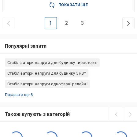
ПОКАЗАТИ ЩЕ
1
2
3
Популярні запити
Стабілізатори напруги для будинку тиристорні
Стабілізатори напруги для будинку 5 кВт
Стабілізатори напруги однофазні релейні
Стабілізатори напруги для будинку симисторні
Стабілізатори напруги для будинку релейні
Стабілізатори напруги однофазні навісні
Стабілізатори напруги для будинку трифазні
Стабілізатори напруги однофазні тиристорні
Стабілізатори напруги для будинку однофазні
Стабілізатори напруги для будинку навісні
Стабілізатори напруги для будинку 15 кВт
Показати ще 8
Також купують з категорій