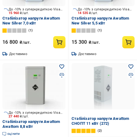
До -10% з суперкредиткою Visa Вигода
До -10% з суперкредиткою Visa Вигода
15 960
₴/шт.
14 535
₴/шт.
Стабілізатор напруги Awattom
Стабілізатор напруги Awattom
New Silver 7,0 кВт
New Silver 5,5 кВт
1
1
16 800
15 300
₴/шт.
₴/шт.
Доставимо
Доставимо
До -10% з суперкредиткою Visa Вигода
27 440
₴/шт.
Стабілізатор напруги Awattom
Стабілізатор напруги Awattom
СНОПТ 11 кВт (272)
Awattom 8,8 кВт
2
оцінити