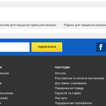
Засоби для чищення пральних машин
Рідина для чищення праль
ПІДПИСАТИСЯ
ІЯ
ПОКУПЦЕВІ
мпанію
Оплата
Розстрочка та оплата частинами
ти
Доставка і самовивіз
ї
Повернення товару
альникам
Гарантія та сервіс
плейс
Послуги
а
Подарункові сертифікати