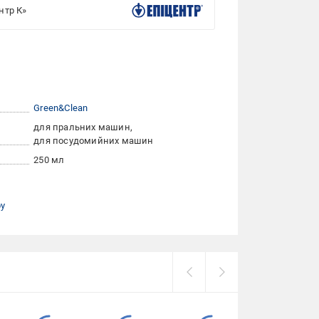
нтр К»
Green&Clean
для пральних машин
для посудомийних машин
250 мл
ру