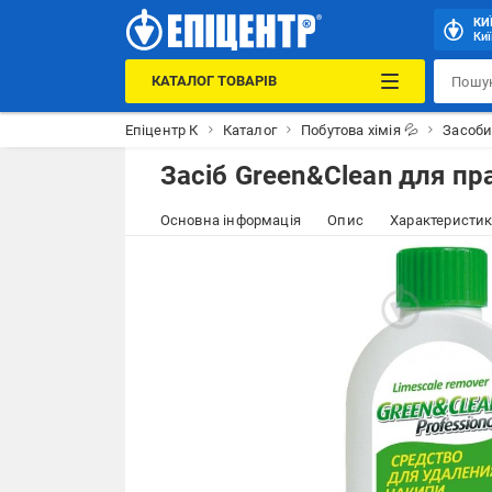
КИ
Киї
КАТАЛОГ ТОВАРІВ
Епіцентр К
Каталог
Побутова хімія 💦
Засоби
Засіб Green&Clean для п
Основна інформація
Опис
Характеристи