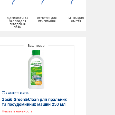
ВІДБІЛЮВАЧІ ТА
СЕРВЕТКИ ДЛЯ
МІШКИ ДЛЯ
ГУБКИ
ЗАСОБИ ДЛЯ
ПРИБИРАННЯ
СМІТТЯ
ГОСПОДАРЧІ
ВИВЕДЕННЯ
ПЛЯМ
залишити відгук
Засіб Green&Clean для пральних
та посудомийних машин 250 мл
Немає в наявності