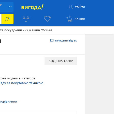
Р
Увійти
Кошик
х та посудомийних машин 250 мл
л
залишити відгук
КОД
002746582
ожі моделі в категорії:
ляду за побутовою технікою
порівняння