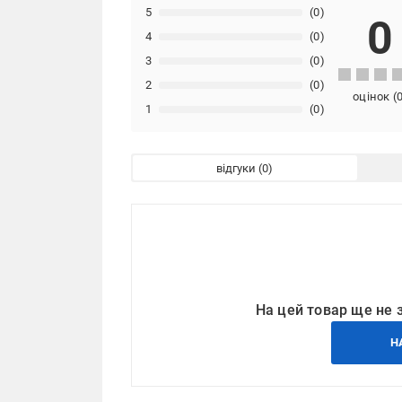
5
(0)
0
4
(0)
3
(0)
2
(0)
оцінок
(
1
(0)
відгуки
На цей товар ще не 
Н