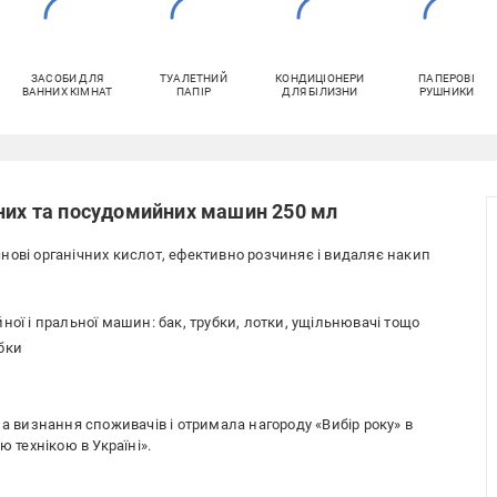
ЗАСОБИ ДЛЯ
ТУАЛЕТНИЙ
КОНДИЦІОНЕРИ
ПАПЕРОВІ
ВАННИХ КІМНАТ
ПАПІР
ДЛЯ БІЛИЗНИ
РУШНИКИ
ьних та посудомийних машин 250 мл
нові органічних кислот, ефективно розчиняє і видаляє накип
ної і пральної машин: бак, трубки, лотки, ущільнювачі тощо
бки
ла визнання споживачів і отримала нагороду «Вибір року» в
ю технікою в Україні».