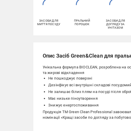
ЗАСОБИ ДЛЯ
ПРАЛЬНИЙ
ЗАСОБИ ДЛЯ
МИТТЯ ПОСУДУ
ПОРОШОК
ДОГЛЯДУ ЗА
УНІТАЗОМ
Опис Засіб Green&Clean для прал
Унікальна формула BIOCLEAN, розроблена на ос
та жирові відкладення
Не пошкоджує поверхні
Дезінфікує всі внутрішні складові посудомий
Не залишає білих плям на посуді після обро
Має низьке піноутворення
Знижує енергоспоживання
Продукція ТМ Green Clean Professional завоюва
номінації «Кращі засоби по догляду за побутово