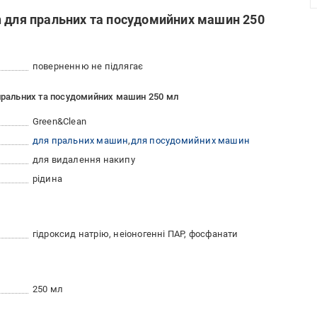
n для пральних та посудомийних машин 250
поверненню не підлягає
 пральних та посудомийних машин 250 мл
Green&Clean
для пральних машин
для посудомийних машин
для видалення накипу
рідина
гідроксид натрію, неіоногенні ПАР, фосфанати
250 мл