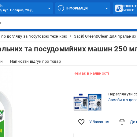
ЇВ
ЕПІЦЕНТ
ІНФОРМАЦІЯ
в, вул. Полярна, 20-Д
БІЗНЕС
 по догляду за побутовою технікою
Засіб Green&Clean для пральни
ральних та посудомийних машин 250 м
ки
Написати відгук про товар
Немає в наявності
Переглянути сх
Засоби по дог
У бажання
До 