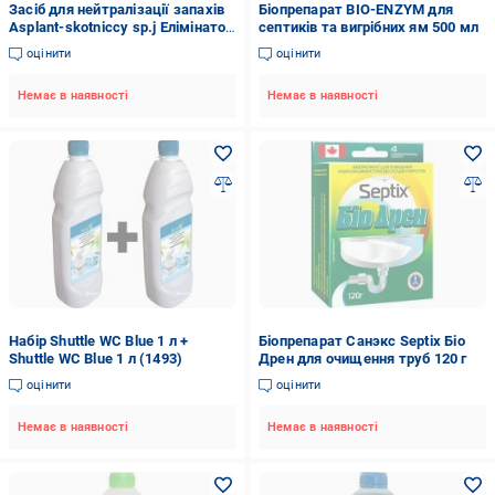
Засіб для нейтралізації запахів
Біопрепарат BIO-ENZYM для
Asplant-skotniccy sp.j Елімінатор
септиків та вигрібних ям 500 мл
1 л
оцінити
оцінити
Немає в наявності
Немає в наявності
Набір Shuttle WC Blue 1 л +
Біопрепарат Санэкс Septix Біо
Shuttle WC Blue 1 л (1493)
Дрен для очищення труб 120 г
оцінити
оцінити
Немає в наявності
Немає в наявності