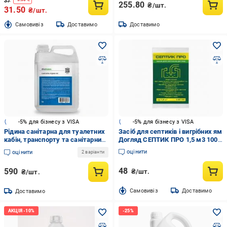
37
255.80
₴/шт.
31.50
₴/шт.
Cамовивіз
Доставимо
Доставимо
-5% для бізнесу з VISA
-5% для бізнесу з VISA
Рідина санітарна для туалетних
Засіб для септиків і вигрібних ям
кабін, транспорту та санітарних
Догляд СЕПТИК ПРО 1,5 м3 100
пристроїв BioGreen WC 5 л
мл
оцінити
оцінити
2 варіанти
48
590
₴/шт.
₴/шт.
Cамовивіз
Доставимо
Доставимо