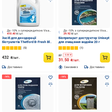
До -10% з суперкредиткою Visa Вигода
До -10% з суперкредиткою Visa Вигода
410.40
₴/шт.
29.92
₴/шт.
Засіб для дезодорації
Біопрепарат-деструктор Unisept
біотуалетів Thetford B-Fresh Blue
для очищення водойм 20 г
для нижнього бака 2 л
5
1
37
-
5.50
₴
432
₴/шт.
31.50
₴/шт.
Доставимо
Cамовивіз
Доставимо