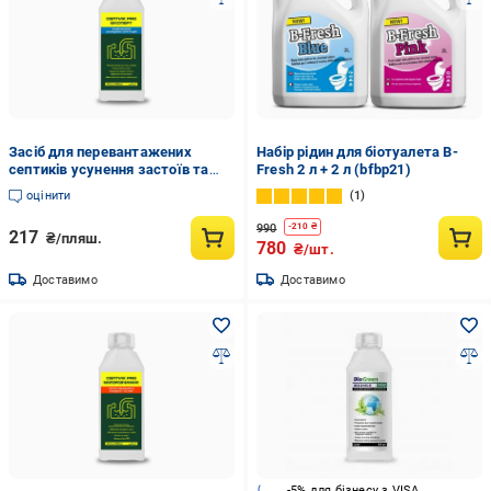
Засіб для перевантажених
Набір рідин для біотуалета B-
септиків усунення застоїв та
Fresh 2 л + 2 л (bfbp21)
запаху СЕПТИК PRO ЕКСПЕРТ
оцінити
1
0,5 л (35262992)
990
-
210
₴
217
₴/пляш.
780
₴/шт.
Доставимо
Доставимо
-5% для бізнесу з VISA