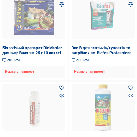
Біологічний препарат BioMaster
Засіб для септиків/туалетів та
для вигрібних ям 25 г 10 пакетів
вигрібних ям Biofos Professional
(В1)
Лаванда 250 г (250 гр)
оцінити
оцінити
Немає в наявності
Немає в наявності