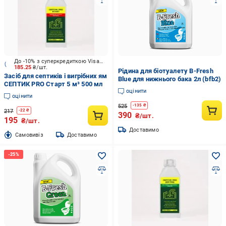
До -10% з суперкредиткою Visa Вигода
185.25
₴/шт.
Рідина для біотуалету B-Fresh
Засіб для септиків і вигрібних ям
Blue для нижнього бака 2л (bfb2)
СЕПТИК PRO Старт 5 м³ 500 мл
оцінити
оцінити
525
-
135
₴
217
-
22
₴
390
₴/шт.
195
₴/шт.
Доставимо
Cамовивіз
Доставимо