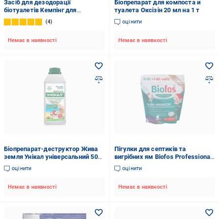
Засіб для дезодорації
Біопрепарат для компоста и
біотуалетів Кемпінг для
туалета Оксізін 20 мл на 1 т
нижнього бака 1 л
4
оцінити
Немає в наявності
Немає в наявності
Біопрепарат-деструктор Жива
Пігулки для септиків та
земля Унікал універсальний 500
вигрібних ям Biofos Professional
мл (1765413546)
Лаванда з пробіотиком 16 шт.
оцінити
оцінити
(025835)
Немає в наявності
Немає в наявності