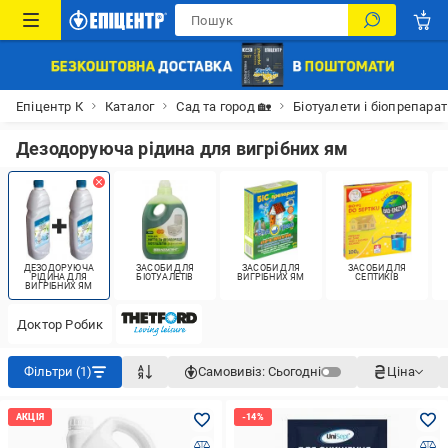
Епіцентр К
Каталог
Сад та город 🏡
Біотуалети і біопрепара
Дезодоруюча рідина для вигрібних ям
ДЕЗОДОРУЮЧА
ЗАСОБИ ДЛЯ
ЗАСОБИ ДЛЯ
ЗАСОБИ ДЛЯ
РІДИНА ДЛЯ
БІОТУАЛЕТІВ
ВИГРІБНИХ ЯМ
СЕПТИКІВ
ВИГРІБНИХ ЯМ
Доктор Робик
Фільтри (1)
Самовивіз:
Сьогодні
Ціна