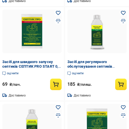
Доставимо
Доставимо
Засіб для швидкого запуску
Засіб для регулярного
септиків СЕПТИК PRO START 0,1
обслуговування септиків
л (35262997)
СЕПТИК PRO ДОГЛЯД 0,5 л
оцінити
оцінити
(35262991)
69
185
₴/пач.
₴/пляш.
Доставимо
Доставимо