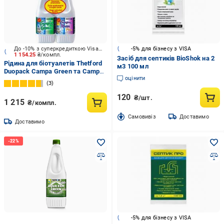
До -10% з суперкредиткою Visa Вигода
-5% для бізнесу з VISA
1 154.25
₴/компл.
Засіб для септиків BioShok на 2
Рідина для біотуалетів Thetford
м3 100 мл
Duopack Campa Green та Campa
оцінити
Rinse Plus 2x1,5 л
3
120
₴/шт.
1 215
₴/компл.
Cамовивіз
Доставимо
Доставимо
-5% для бізнесу з VISA