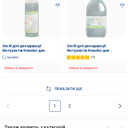
Засіб для дезодорації
Засіб для дезодорації
біотуалетів Кемпінг для
біотуалетів Кемпінг для
верхнього бака 1,6 л
нижнього баку 1,5 л
оцінити
1
Немає в наявності
Немає в наявності
ПОКАЗАТИ ЩЕ
1
2
Також купують з категорій