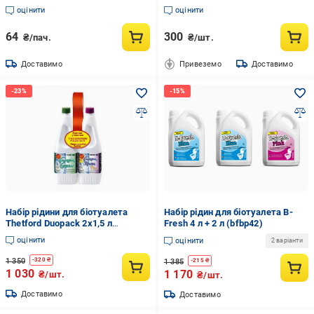
запаху СЕПТИК PRO ЕКСПЕРТ
оцінити
оцінити
100 мл (35262999)
64
300
₴/пач.
₴/шт.
Доставимо
Привеземо
Доставимо
Набір рідини для біотуалета
Набір рідин для біотуалета B-
Thetford Duopack 2x1,5 л
Fresh 4 л + 2 л (bfbp42)
(duopack)
оцінити
оцінити
2 варіанти
1 350
-
320
₴
1 385
-
215
₴
1 030
1 170
₴/шт.
₴/шт.
Доставимо
Доставимо