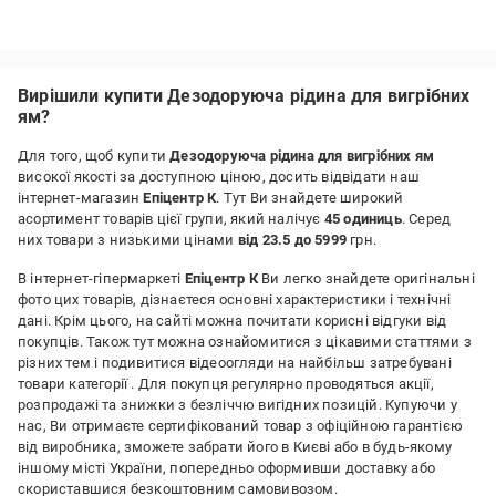
Вирішили купити Дезодоруюча рідина для вигрібних
ям?
Для того, щоб купити
Дезодоруюча рідина для вигрібних ям
високої якості за доступною ціною, досить відвідати наш
інтернет-магазин
Епіцентр К
. Тут Ви знайдете широкий
асортимент товарів цієї групи, який налічує
45 одиниць
. Серед
них товари з низькими цінами
від 23.5 до 5999
грн.
В інтернет-гіпермаркеті
Епіцентр К
Ви легко знайдете оригінальні
фото цих товарів, дізнаєтеся основні характеристики і технічні
дані. Крім цього, на сайті можна почитати корисні відгуки від
покупців. Також тут можна ознайомитися з цікавими статтями з
різних тем і подивитися відеоогляди на найбільш затребувані
товари категорії
. Для покупця регулярно проводяться акції,
розпродажі та знижки з безліччю вигідних позицій. Купуючи у
нас, Ви отримаєте сертифікований товар з офіційною гарантією
від виробника, зможете забрати його в Києві або в будь-якому
іншому місті України, попередньо оформивши доставку або
скориставшися безкоштовним самовивозом.