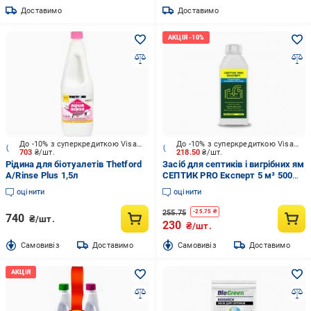
Доставимо
Доставимо
До -10% з суперкредиткою Visa Вигода
До -10% з суперкредиткою Visa Вигода
703
₴/шт.
218.50
₴/шт.
Рідина для біотуалетів Thetford
Засіб для септиків і вигрібних ям
A/Rinse Plus 1,5л
СЕПТИК PRO Експерт 5 м³ 500
мл
оцінити
оцінити
255.75
-
25.75
₴
740
₴/шт.
230
₴/шт.
Cамовивіз
Доставимо
Cамовивіз
Доставимо