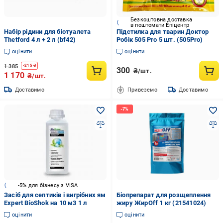
Безкоштовна доставка
в поштомати Епіцентр
Набір рідини для біотуалета
Підстилка для тварин Доктор
Thetford 4 л + 2 л (bf42)
Робік 505 Pro 5 шт. (505Pro)
оцінити
оцінити
1 385
-
215
₴
300
₴/шт.
1 170
₴/шт.
Доставимо
Привеземо
Доставимо
-5% для бізнесу з VISA
Засіб для септиків і вигрібних ям
Біопрепарат для розщеплення
Expert BioShok на 10 м3 1 л
жиру ЖирOff 1 кг (21541024)
оцінити
оцінити