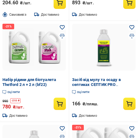
204.60
893
₴/шт.
₴/шт.
Cамовивіз
Доставимо
Доставимо
Набір рідини для біотуалета
Засіб від мулу та осаду в
Thetford 2 л + 2 л (bf22)
септиках СЕПТИК PRO
АНТИМУЛ 0,5 л (35262993)
оцінити
оцінити
990
-
210
₴
166
₴/пляш.
780
₴/шт.
Доставимо
Доставимо