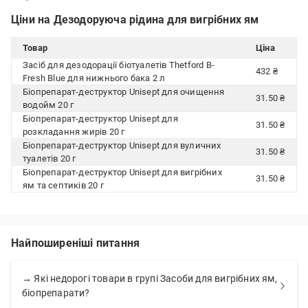
Ціни на Дезодоруюча рідина для вигрібних ям
Товар
Ціна
Засіб для дезодорації біотуалетів Thetford B-
432 ₴
Fresh Blue для нижнього бака 2 л
Біопрепарат-деструктор Unisept для очищення
31.50 ₴
водойм 20 г
Біопрепарат-деструктор Unisept для
31.50 ₴
розкладання жирів 20 г
Біопрепарат-деструктор Unisept для вуличних
31.50 ₴
туалетів 20 г
Біопрепарат-деструктор Unisept для вигрібних
31.50 ₴
ям та септиків 20 г
Найпоширеніші питання
→ Які недорогі товари в групі Засоби для вигрібних ям,
біопрепарати?