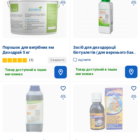
Порошок для вигрібних ям
Засіб для дезодорації
Дезодрай 5 кг
біотуалетів (для верхнього баку
50/5) 1 кг
оцінити
1
2 варіанти
Товар доступний в інших
Товар доступний в інших
магазинах
магазинах