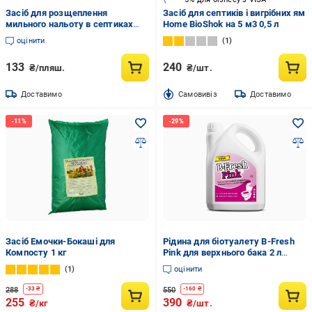
Засіб для розщеплення
Засіб для септиків і вигрібних ям
мильного нальоту в септиках
Home BioShok на 5 м3 0,5 л
СЕПТИК PRO МИЛОРОЗЧИННИК
оцінити
1
0,5 л (35262995)
133
240
₴/пляш.
₴/шт.
Доставимо
Cамовивіз
Доставимо
Засіб Емочки-Бокаші для
Рідина для біотуалету B-Fresh
Компосту 1 кг
Pink для верхнього бака 2 л
(bfp2)
1
оцінити
288
550
-
33
₴
-
160
₴
255
390
₴/кг
₴/шт.