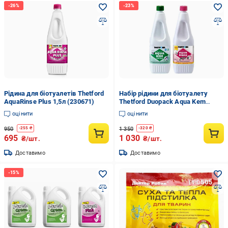
Рідина для біотуалетів Thetford
Набір рідини для біотуалету
AquaRinse Plus 1,5л (230671)
Thetford Duopack Aqua Kem
Green/Aqua Rinse Plus 2x1,5 л
оцінити
оцінити
(AKGAR)
950
1 350
-
255
₴
-
320
₴
695
1 030
₴/шт.
₴/шт.
Доставимо
Доставимо