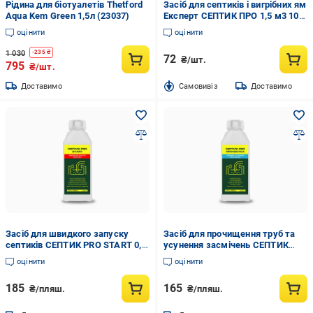
Рідина для біотуалетів Thetford
Засіб для септиків і вигрібних ям
Aqua Kem Green 1,5л (23037)
Експерт СЕПТИК ПРО 1,5 м3 100
мл
оцінити
оцінити
1 030
-
235
₴
72
₴/шт.
795
₴/шт.
Доставимо
Cамовивіз
Доставимо
Засіб для швидкого запуску
Засіб для прочищення труб та
септиків СЕПТИК PRO START 0,5
усунення засмічень СЕПТИК
л (35262990)
PRO ПРОЧИСТКА 0,5 л
оцінити
оцінити
(35262996)
185
165
₴/пляш.
₴/пляш.