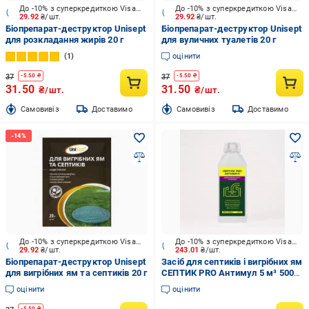
До -10% з суперкредиткою Visa Вигода
До -10% з суперкредиткою Visa Вигода
29.92
₴/шт.
29.92
₴/шт.
Біопрепарат-деструктор Unisept
Біопрепарат-деструктор Unisept
для розкладання жирів 20 г
для вуличних туалетів 20 г
1
оцінити
37
37
-
5.50
₴
-
5.50
₴
31.50
31.50
₴/шт.
₴/шт.
Cамовивіз
Доставимо
Cамовивіз
Доставимо
До -10% з суперкредиткою Visa Вигода
До -10% з суперкредиткою Visa Вигода
29.92
₴/шт.
243.01
₴/шт.
Біопрепарат-деструктор Unisept
Засіб для септиків і вигрібних ям
для вигрібних ям та септиків 20 г
СЕПТИК PRO Антимул 5 м³ 500
мл
оцінити
оцінити
-
5.50
₴