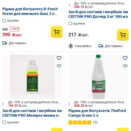
До -10% з суперкредиткою Visa Вигода
206.15
₴/шт.
Рідина для біотуалету B-Fresh
Засіб для септиків і вигрібних ям
Green для нижнього бака 2 л
СЕПТИК PRO Догляд 5 м³ 500 мл
(bfg2)
оцінити
оцінити
520
-
130
₴
390
217
₴/шт.
₴/шт.
Доставимо
Cамовивіз
Доставимо
До -10% з суперкредиткою Visa Вигода
До -10% з суперкредиткою Visa Вигода
194.37
₴/шт.
848.35
₴/шт.
Засіб для септиків і вигрібних ям
Рідина для біотуалетів Thetford
СЕПТИК PRO Милорозчинник на
Campa Green 2 л
5 м³ 0,5 л
оцінити
1