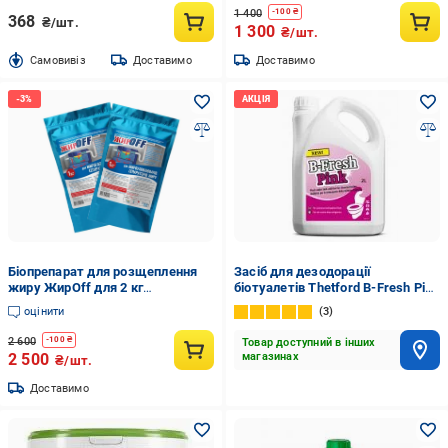
1 400
-
100
₴
368
₴/шт.
1 300
₴/шт.
Cамовивіз
Доставимо
Доставимо
Біопрепарат для розщеплення
Засіб для дезодорації
жиру ЖирOff для 2 кг
біотуалетів Thetford B-Fresh Pink
сепараторів жиру та труб
для верхнього бака 2 л
оцінити
3
(21626549)
2 600
-
100
₴
Товар доступний в інших
2 500
магазинах
₴/шт.
Доставимо