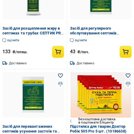
Засіб для розщеплення жиру в
Засіб для регулярного
септиках та трубах СЕПТИК PRO
обслуговування септиків
ЖИРОРОЗЧИННИК 0,5 л
СЕПТИК PRO ДОГЛЯД 100 мл
оцінити
оцінити
(35262994)
(35262998)
133
43
₴/пляш.
₴/пач.
Доставимо
Доставимо
Безкоштовна доставка
в поштомати Епіцентр
Засіб для перевантажених
Підстилка для тварин Доктор
септиків усунення застоїв та
Робік 505 Pro 5 шт. (10186638)