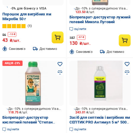
-5% для бізнесу з VISA
До -10% з суперкредиткою Visa Вигода
123.50
₴/шт.
Порошок для вигрібних ям
Біопрепарат-деструктор лужний
Мікробік 50 г
гелевий Микола Луговий
1
оцінити
56
-
13
₴
187
-
57
₴
43
₴/шт.
130
₴/шт.
Cамовивіз
Доставимо
Cамовивіз
Доставимо
До -10% з суперкредиткою Visa Вигода
До -10% з суперкредиткою Visa Вигода
118.75
₴/шт.
243.01
₴/шт.
Біопрепарат-деструктор
Засіб для септиків і вигрібних ям
кислотний гелевий "Степан
СЕПТИК PRO Антимул 5 м³ 500
Кислий"
мл
оцінити
оцінити