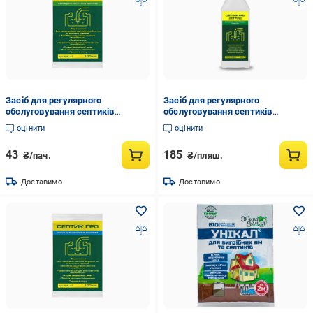
Засіб для регулярного
Засіб для регулярного
обслуговування септиків
обслуговування септиків
СЕПТИК PRO ДОГЛЯД 100 мл
СЕПТИК PRO ДОГЛЯД 0,5 л
оцінити
оцінити
(35262998)
(35262991)
43
185
₴/пач.
₴/пляш.
Доставимо
Доставимо