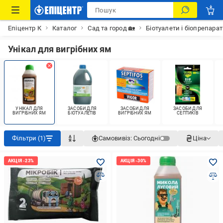
Епіцентр К
Каталог
Сад та город 🏡
Біотуалети і біопрепара
Унікал для вигрібних ям
УНІКАЛ ДЛЯ
ЗАСОБИ ДЛЯ
ЗАСОБИ ДЛЯ
ЗАСОБИ ДЛЯ
ВИГРІБНИХ ЯМ
БІОТУАЛЕТІВ
ВИГРІБНИХ ЯМ
СЕПТИКІВ
Фільтри (1)
Самовивіз:
Сьогодні
Ціна