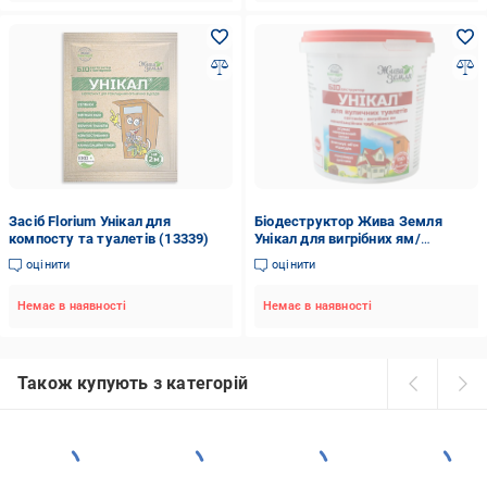
Засіб Florium Унікал для
Біодеструктор Жива Земля
компосту та туалетів (13339)
Унікал для вигрібних ям/
туалетів/утилізації біологічних
оцінити
оцінити
відходів 150 г (1890304665)
Немає в наявності
Немає в наявності
Також купують з категорій