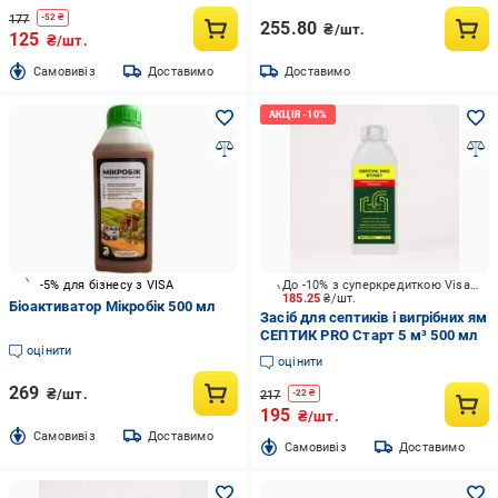
177
-
52
₴
255.80
₴/шт.
125
₴/шт.
Cамовивіз
Доставимо
Доставимо
-5% для бізнесу з VISA
До -10% з суперкредиткою Visa Вигода
185.25
₴/шт.
Біоактиватор Мікробік 500 мл
Засіб для септиків і вигрібних ям
СЕПТИК PRO Старт 5 м³ 500 мл
оцінити
оцінити
269
₴/шт.
217
-
22
₴
195
₴/шт.
Cамовивіз
Доставимо
Cамовивіз
Доставимо