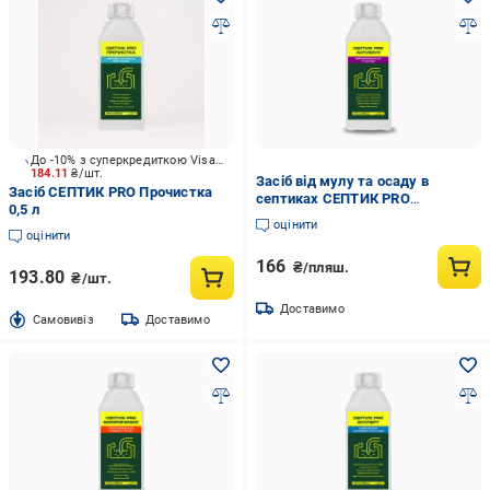
До -10% з суперкредиткою Visa Вигода
184.11
₴/шт.
Засіб від мулу та осаду в
Засіб СЕПТИК PRO Прочистка
септиках СЕПТИК PRO
0,5 л
АНТИМУЛ 0,5 л (35262993)
оцінити
оцінити
166
₴/пляш.
193.80
₴/шт.
Доставимо
Cамовивіз
Доставимо