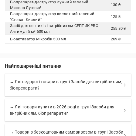
Біопрепарат-деструктор лужний гелевий
130 ₴
Микола Луговий
Біопрепарат-деструктор кислотний гелевий
125 ₴
"Степан Кислий"
Засіб для септиків і вигрібних ям СЕПТИК PRO
255.80 ₴
Антимул 5 м³ 500 мл
Біоактиватор Мікробік 500 мл
269 ₴
Найпоширеніші питання
→ Які недорогі товари в групі Засоби для вигрібних ям,
біопрепарати?
→ Які товари купити в 2026 році в групі Засоби для
вигрібних ям, біопрепарати?
→ Товари з безкоштовним самовивозом в групі Засоби