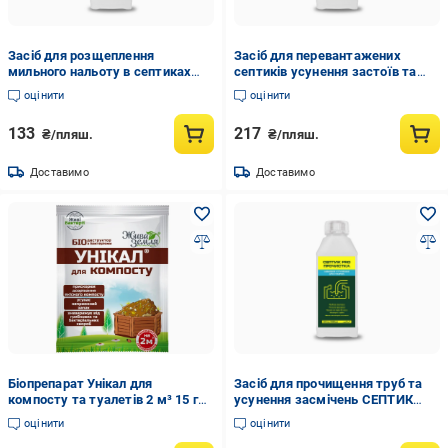
Засіб для розщеплення
Засіб для перевантажених
мильного нальоту в септиках
септиків усунення застоїв та
СЕПТИК PRO МИЛОРОЗЧИННИК
запаху СЕПТИК PRO ЕКСПЕРТ
оцінити
оцінити
0,5 л (35262995)
0,5 л (35262992)
133
217
₴/пляш.
₴/пляш.
Доставимо
Доставимо
Біопрепарат Унікал для
Засіб для прочищення труб та
компосту та туалетів 2 м³ 15 г
усунення засмічень СЕПТИК
(34833)
PRO ПРОЧИСТКА 0,5 л
оцінити
оцінити
(35262996)