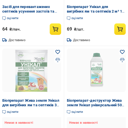
Засіб для перевантажених
Біопрепарат Унікал для
септиків усунення застоїв та
вигрібних ям та септиків 2 м³ 15
запаху СЕПТИК PRO ЕКСПЕРТ
г (34832)
оцінити
оцінити
100 мл (35262999)
64
69
₴/пач.
₴/шт.
Доставимо
Доставимо
Біопрепарат Жива земля Унікал
Біопрепарат-деструктор Жива
для вигрібних ям та септиків 35 г
земля Унікал універсальний 500
(1765412210)
мл (1765413546)
оцінити
оцінити
Немає в наявності
Немає в наявності