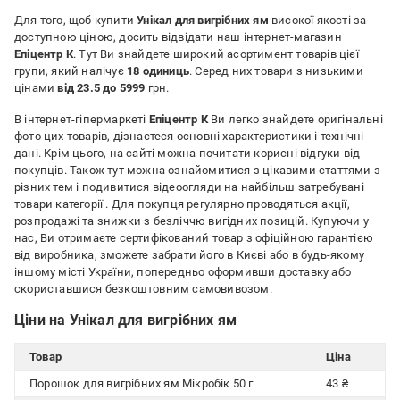
Для того, щоб купити
Унікал для вигрібних ям
високої якості за
доступною ціною, досить відвідати наш інтернет-магазин
Епіцентр К
. Тут Ви знайдете широкий асортимент товарів цієї
групи, який налічує
18 одиниць
. Серед них товари з низькими
цінами
від 23.5 до 5999
грн.
В інтернет-гіпермаркеті
Епіцентр К
Ви легко знайдете оригінальні
фото цих товарів, дізнаєтеся основні характеристики і технічні
дані. Крім цього, на сайті можна почитати корисні відгуки від
покупців. Також тут можна ознайомитися з цікавими статтями з
різних тем і подивитися відеоогляди на найбільш затребувані
товари категорії
. Для покупця регулярно проводяться акції,
розпродажі та знижки з безліччю вигідних позицій. Купуючи у
нас, Ви отримаєте сертифікований товар з офіційною гарантією
від виробника, зможете забрати його в Києві або в будь-якому
іншому місті України, попередньо оформивши доставку або
скориставшися безкоштовним самовивозом.
Ціни на Унікал для вигрібних ям
Товар
Ціна
Порошок для вигрібних ям Мікробік 50 г
43 ₴