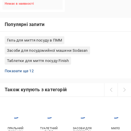
Немає в наявності
Популярні запити
Гель для миття посуду в ПММ
Засоби для посудомийної машини Sodasan
Таблетки для миття посуду Finish
Somat ополіскувач
Таблетки для посудомийки Frosch
Таблетки для миття посуду START
Frosch для посудомийки
Екологічні засоби для посудомийки
Ополіскувачі для посуду Finish
Ополіскувач для ПММ Bio-D
Засоби для миття посуду Sodasan сіль
Таблетки для посудомийки для дитячого посуду
Сіль для посудомийки Finish
Еко таблетки для посудомийки
Таблетки для миття посуду Sodasan
Показати ще 12
Також купують з категорій
ПРАЛЬНИЙ
ТУАЛЕТНИЙ
ЗАСОБИ ДЛЯ
МИЛО