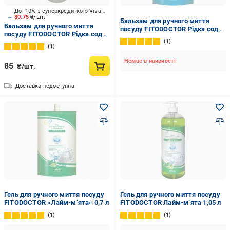
До -10% з суперкредиткою Visa Вигода
80.75
₴/шт.
Бальзам для ручного миття
Бальзам для ручного миття
посуду FITODOCTOR Рідка сода
посуду FITODOCTOR Рідка сода
0,7 л
1
1,05 л
1
Немає в наявності
85
₴/шт.
Доставка недоступна
Гель для ручного миття посуду
Гель для ручного миття посуду
FITODOCTOR «Лайм-м’ята» 0,7 л
FITODOCTOR Лайм-м’ята 1,05 л
1
1