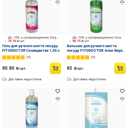
До -10% з суперкредиткою Visa Вигода
До -10% з суперкредиткою Visa Вигода
76.76
₴/шт.
80.75
₴/шт.
Гель для ручного миття посуду
Бальзам для ручного миття
FITODOCTOR Семицветик 1,05 л
посуду FITODOCTOR Алое Вера
1,05 л
1
1
80.80
85
₴/шт.
₴/шт.
Доставка недоступна
Доставка недоступна