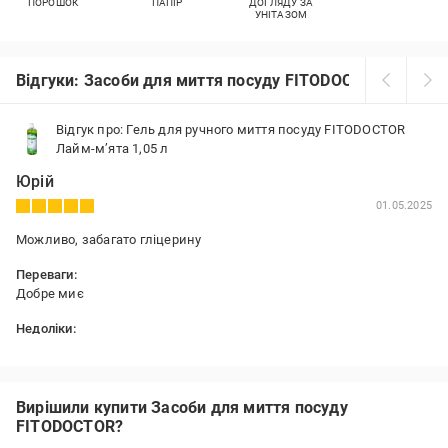
ПОРОШОК
ПАПІР
ДОГЛЯДУ ЗА
УНІТАЗОМ
Відгуки: Засоби для миття посуду FITODOCTOR
Відгук про: Гель для ручного миття посуду FITODOCTOR
Лайм-м’ята 1,05 л
Юрій
01.05.2025
Можливо, забагато гліцерину
Переваги:
Добре миє
Недоліки:
-
Вирішили купити Засоби для миття посуду
FITODOCTOR?