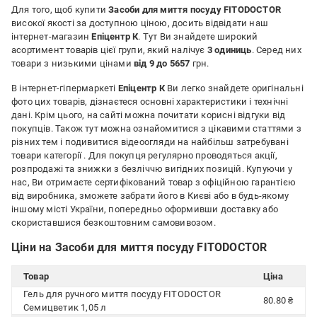
Для того, щоб купити
Засоби для миття посуду FITODOCTOR
високої якості за доступною ціною, досить відвідати наш
інтернет-магазин
Епіцентр К
. Тут Ви знайдете широкий
асортимент товарів цієї групи, який налічує
3 одиниць
. Серед них
товари з низькими цінами
від 9 до 5657
грн.
В інтернет-гіпермаркеті
Епіцентр К
Ви легко знайдете оригінальні
фото цих товарів, дізнаєтеся основні характеристики і технічні
дані. Крім цього, на сайті можна почитати корисні відгуки від
покупців. Також тут можна ознайомитися з цікавими статтями з
різних тем і подивитися відеоогляди на найбільш затребувані
товари категорії
. Для покупця регулярно проводяться акції,
розпродажі та знижки з безліччю вигідних позицій. Купуючи у
нас, Ви отримаєте сертифікований товар з офіційною гарантією
від виробника, зможете забрати його в Києві або в будь-якому
іншому місті України, попередньо оформивши доставку або
скориставшися безкоштовним самовивозом.
Ціни на Засоби для миття посуду FITODOCTOR
Товар
Ціна
Гель для ручного миття посуду FITODOCTOR
80.80 ₴
Семицветик 1,05 л