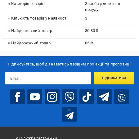
⭐ Категорія товарів
Засоби для миття
посуду
⭐ Кількість товарів у наявності
3
⭐ Найдешевший товар
80.80 ₴
⭐ Найдорожчий товар
85 ₴
Підписуйтесь, щоб дізнаватись першим про акції та пропозиції
ПІДПИСАТИСЯ
bot
bot
АІ Служба підтримки