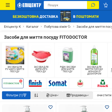
Епіцентр К
Каталог
Побутова хімія 💦
Засоби для миття пос
Засоби для миття посуду FITODOCTOR
ЗАСОБИ ДЛЯ
ЗАСОБИ ДЛЯ
РІДКІ ЗАСОБИ
ЗАСОБИ ДЛЯ
РУЧНОГО МИТТЯ
ДИТЯЧОГО
ДЛЯ МИТТЯ
МИТТЯ ПОСУДУ
ПОСУДУ
ПОСУДУ
ПОСУДУ
ФЛАКОН ІЗ
ДОЗАТОРОМ
Фільтри (1)
Ціна
Продавець
очистити 