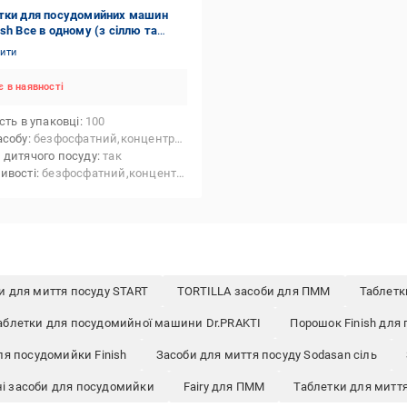
тки для посудомийних машин
ish Все в одному (з сіллю та
скувачем) 100 шт. 1,919 кг
нити
 в наявності
сть в упаковці
100
асобу
безфосфатний,концентрат,без хлору
 дитячого посуду
так
ивості
безфосфатний,концентрований,без хлору,економ упаковка,із содою
и для миття посуду START
TORTILLA засоби для ПММ
Таблетк
аблетки для посудомийної машини Dr.PRAKTI
Порошок Finish для
ля посудомийки Finish
Засоби для миття посуду Sodasan сіль
ні засоби для посудомийки
Fairy для ПММ
Таблетки для миття