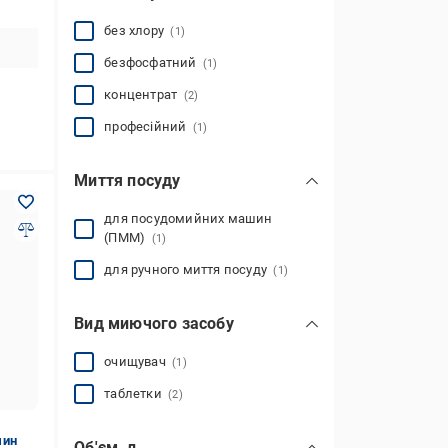
без хлору
(1)
безфосфатний
(1)
концентрат
(2)
професійний
(1)
Миття посуду
для посудомийних машин
(ПММ)
(1)
для ручного миття посуду
(1)
Вид миючого засобу
очищувач
(1)
таблетки
(2)
шин
Об'єм, л