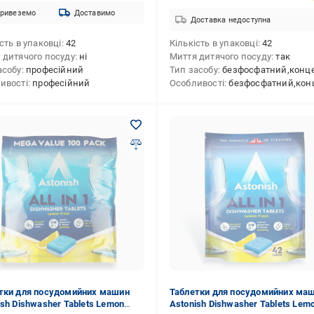
ривеземо
Доставимо
Доставка недоступна
сть в упаковці
42
Кількість в упаковці
42
 дитячого посуду
ні
Миття дитячого посуду
так
асобу
професійний
Тип засобу
безфосфатний,концентрат,без
ивості
професійний
Особливості
безфосфатний,концентрований,без хлору
тки для посудомийних машин
Таблетки для посудомийних ма
ish Dishwasher Tablets Lemon
Astonish Dishwasher Tablets Lem