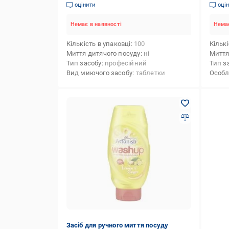
ополіскувачем 100 шт. (НФ-00006017)
Fresh
оцінити
оці
Немає в наявності
Немає
Кількість в упаковці
100
Кількі
Миття дитячого посуду
ні
Миття
Тип засобу
професійний
Тип з
Вид миючого засобу
таблетки
Особл
Засіб для ручного миття посуду