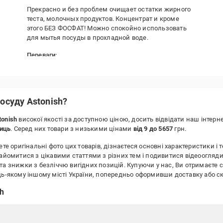
Прекрасно и без проблем очищает остатки жирного
теста, молочных продуктов. Концентрат и кроме
этого БЕЗ ФОСФАТ! Можно спокойно использовать
для мытья посуды в прохладной воде.
Переваги:
Екологическичистый. Концентрат. Очень хорошее
качество.
Недоліки:
осуду Astonish?
Пока не наблюдала.
tonish
високої якості за доступною ціною, досить відвідати наш інтер
ниць
. Серед них товари з низькими цінами
від 9 до 5657
грн.
те оригінальні фото цих товарів, дізнаєтеся основні характеристики і т
найомитися з цікавими статтями з різних тем і подивитися відеоогляди
та знижки з безліччю вигідних позицій. Купуючи у нас, Ви отримаєте 
будь-якому іншому місті України, попередньо оформивши доставку аб
sh