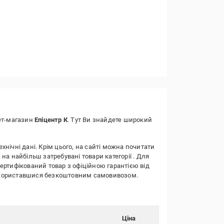
нет-магазин
Епіцентр К
. Тут Ви знайдете широкий
ехнічні дані. Крім цього, на сайті можна почитати
 на найбільш затребувані товари категорії
. Для
сертифікований товар з офіційною гарантією від
о скориставшися безкоштовним самовивозом.
Ціна