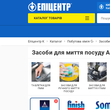
КИ
Киї
КАТАЛОГ ТОВАРІВ
Епіцентр К
Каталог
Побутова хімія 💦
Засоби
Засоби для миття посуду A
ТАБЛЕТКИ ДЛЯ
ЗАСОБИ ДЛЯ
ЗАСОБИ ДЛЯ
ПММ
РУЧНОГО МИТТЯ
МИТТЯ У ПММ
ПОСУДУ