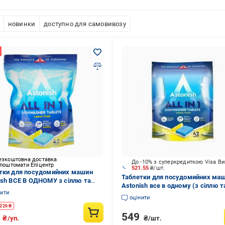
новинки
доступно для самовивозу
езкоштовна доставка
До -10% з суперкредиткою Visa В
 поштомати Епіцентр
521.55
₴/шт.
тки для посудомийних машин
Таблетки для посудомийних ма
ish ВСЕ В ОДНОМУ з сіллю та
Astonish все в одному (з сіллю т
скувачем 42 шт. (НФ-00004858)
нити
ополіскувачем) 42 шт. 0,84 кг
оцінити
226
₴
549
6
₴/шт.
₴/уп.