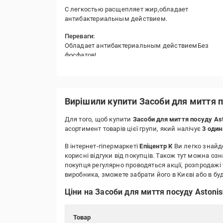
С легкостью расщепляет жир,обладает
антибактериальным действием.
Переваги:
Обладает антибактериальным действиемБез
фосфатов!
Вирішили купити Засоби для миття п
Для того, щоб купити
Засоби для миття посуду As
асортимент товарів цієї групи, який налічує
3 оди
В інтернет-гіпермаркеті
Епіцентр К
Ви легко знайде
корисні відгуки від покупців. Також тут можна оз
покупця регулярно проводяться акції, розпродажі 
виробника, зможете забрати його в Києві або в 
Ціни на Засоби для миття посуду Astoni
Товар