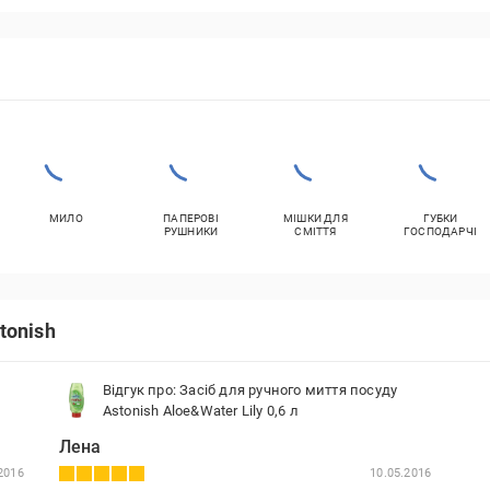
МИЛО
ПАПЕРОВІ
МІШКИ ДЛЯ
ГУБКИ
РУШНИКИ
СМІТТЯ
ГОСПОДАРЧІ
tonish
Відгук про: Засіб для ручного миття посуду
Astonish Aloe&Water Lily 0,6 л
Лена
2016
10.05.2016