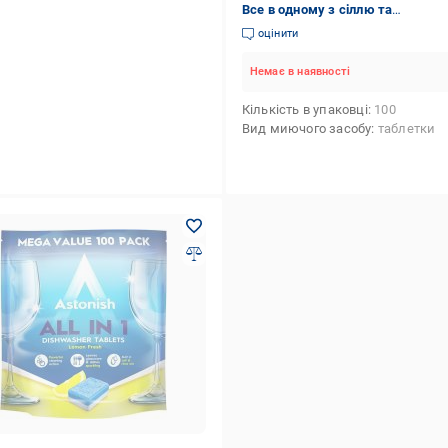
Все в одному з сіллю та
ополіскувачем 100 шт.
оцінити
Немає в наявності
Кількість в упаковці
100
Вид миючого засобу
таблетки