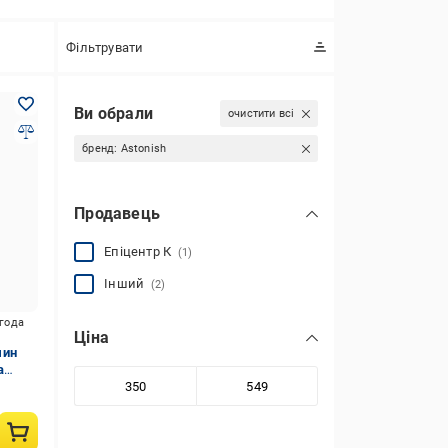
Фільтрувати
Ви обрали
очистити всі
бренд:
Astonish
Продавець
Епіцентр К
(1)
Інший
(2)
игода
Ціна
шин
а