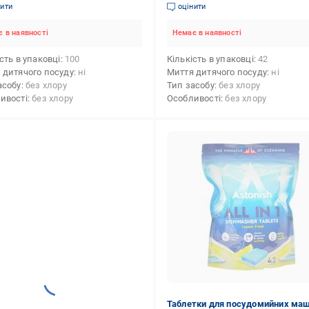
 Все в одному 100 шт.
Fresh Все в одному 42 шт.
нити
оцінити
 в наявності
Немає в наявності
сть в упаковці
100
Кількість в упаковці
42
 дитячого посуду
ні
Миття дитячого посуду
ні
асобу
без хлору
Тип засобу
без хлору
ивості
без хлору
Особливості
без хлору
Таблетки для посудомийних ма