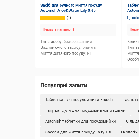
Засіб для ручного миття посуду
Табле
Astonish Aloe&Water Lily 0,6 л
Aston
ополі
1
оці
Немає в наявності
Немає
Тип засобу
безфосфатний
Кількі
Вид миючого засобу
рідина
Тип з
Миття дитячого посуду
ні
Миття
Особл
Популярні запити
Таблетки для посудомийки Frosch
Таблетк
Fairy капсули для посудомийної машини
Т
Astonish таблетки для посудомийки
Сіль д
Засоби для миття посуду Fairy 1 л
Екологіч