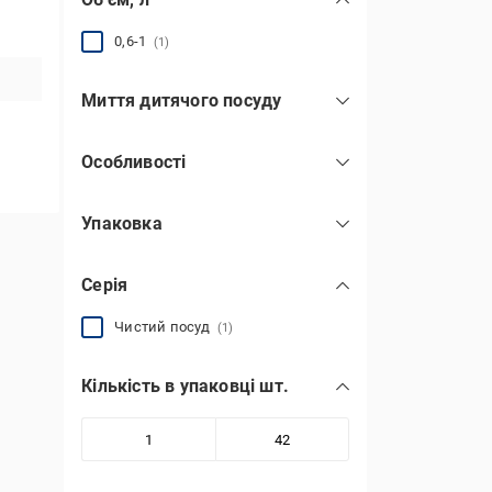
0,6-1
(1)
Миття дитячого посуду
так
(1)
Особливості
ні
(2)
із содою
(1)
Упаковка
без хлору
(1)
кругла
(1)
безфосфатний
(1)
Серія
м'яка
(1)
концентрований
(2)
дой-пак
(1)
професійний
Чистий посуд
(1)
(1)
Кількість в упаковці шт.