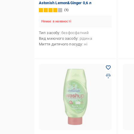
Astonish Lemon&Ginger 0,6 л
1
Немає в наявності
Тип засобу
безфосфатний
Вид миючого засобу
рідина
Миття дитячого посуду
ні