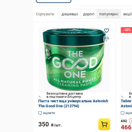
Сортувати
дешевші
дорогі
популярні
акції
Безкоштовна доставка
Б
в поштомати Епіцентр
в
Паста чистяща унiверсальна Astonish
Табле
The Good One (212794)
Aston
ополі
оцінити
оці
692
-
350
₴/шт.
46