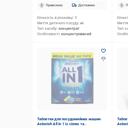
Привеземо
Доставимо
П
Кількість в упаковці
1
Кількі
Миття дитячого посуду
ні
Миття
Тип засобу
концентрат
Тип з
Особливості
концентрований
Особл
Таблетки для посудомийних машин
Табле
Astonish All in 1 із сіллю та
Aston