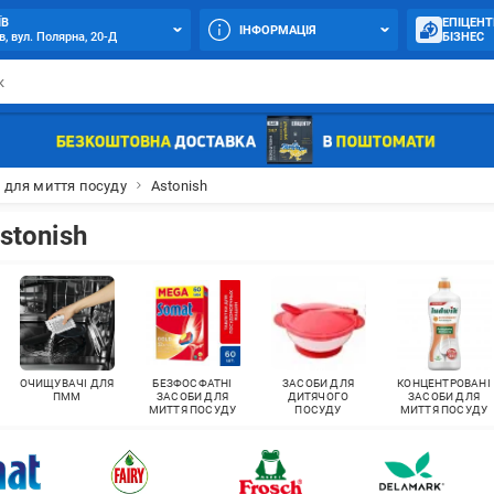
ЇВ
ЕПІЦЕНТ
ІНФОРМАЦІЯ
в, вул. Полярна, 20-Д
БІЗНЕС
 для миття посуду
Astonish
stonish
ОЧИЩУВАЧІ ДЛЯ
БЕЗФОСФАТНІ
ЗАСОБИ ДЛЯ
КОНЦЕНТРОВАНІ
ПММ
ЗАСОБИ ДЛЯ
ДИТЯЧОГО
ЗАСОБИ ДЛЯ
МИТТЯ ПОСУДУ
ПОСУДУ
МИТТЯ ПОСУДУ