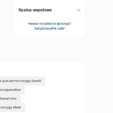
Країна-виробник
Велика Британія
(3)
Немає потрібного фільтра?
Запропонуйте свій!
и для миття посуду Sonett
 посудомийки
Somat сіль
 посуду Miele