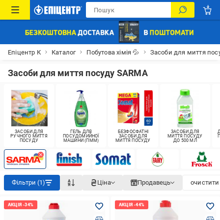
Епіцентр К
Каталог
Побутова хімія 💦
Засоби для миття пос
Засоби для миття посуду SARMA
ЗАСОБИ ДЛЯ
ГЕЛЬ ДЛЯ
БЕЗФОСФАТНІ
ЗАСОБИ ДЛЯ
РУЧНОГО МИТТЯ
ПОСУДОМИЙНОЇ
ЗАСОБИ ДЛЯ
МИТТЯ ПОСУДУ
ПОСУДУ
МАШИНИ (ПММ)
МИТТЯ ПОСУДУ
ДО 500 МЛ
Фільтри (1)
Ціна
Продавець
очистити 