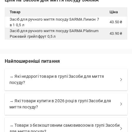
Товар
Ціна
Засіб для ручного миття посуду SARMA Лимон 7
43.50 ₴
в 1 0,5 л
Засіб для ручного миття посуду SARMA Platinum
43.90 ₴
Рожевий грейпфрут 0,5 л
Найпоширеніші питання
→ Які недорогі товари в групі Засоби для миття
посуду?
→ Які товари купити в 2026 році в групі Засоби для
миття посуду?
→ Товари з безкоштовним самовивозом в групі Засоби
для миття посуду?