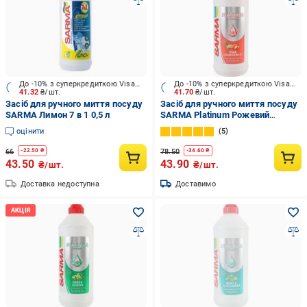
До -10% з суперкредиткою Visa Вигода
До -10% з суперкредиткою Visa Вигода
41.32
₴/шт.
41.70
₴/шт.
Засіб для ручного миття посуду
Засіб для ручного миття посуду
SARMA Лимон 7 в 1 0,5 л
SARMA Platinum Рожевий
грейпфрут 0,5 л
оцінити
5
66
78.50
-
22.50
₴
-
34.60
₴
43.50
43.90
₴/шт.
₴/шт.
Доставка недоступна
Доставимо