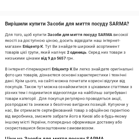
Вирішили купити Засоби для миття посуду SARMA?
Для того, щоб купити
Засоби для миття посуду SARMA
високої
якості за доступною ціною, досить відвідати наш інтернет-
магазин
Епіцентр К
. Тут Ви знайдете широкий асортимент
товарів цієї групи, який налічує
2 одиниць
. Серед них товари з
низькими цінами
від 9 до 5657
грн.
В інтернет-гіпермаркеті
Епіцентр К
Ви легко знайдете оригінальні
фото цих товарів, дізнаєтеся основні характеристики і технічні
дані. Крім цього, на сайті можна почитати корисні відгуки від
покупців. Також тут можна ознайомитися з цікавими статтями з
різних тем і подивитися відеоогляди на найбільш затребувані
товари категорії
. Для покупця регулярно проводяться акції,
розпродажі та знижки з безліччю вигідних позицій. Купуючи у
нас, Ви отримаєте сертифікований товар з офіційною гарантією
від виробника, зможете забрати його в Києві або в будь-якому
іншому місті України, попередньо оформивши доставку або
скориставшися безкоштовним самовивозом.
Ціни на Засоби для миття посуду SARMA