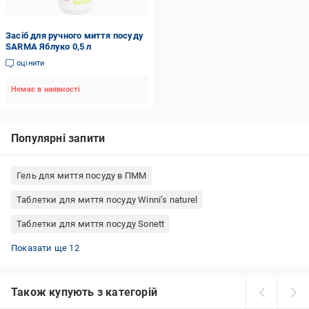
Засіб для ручного миття посуду
SARMA Яблуко 0,5 л
оцінити
Немає в наявності
Популярні запити
Гель для миття посуду в ПММ
Таблетки для миття посуду Winni’s naturel
Таблетки для миття посуду Sonett
Ополіскувач для ПММ Bio-D
Органічний засіб для посудомийки
Засоби для миття посуду Fairy 1 л
Ополіскувач для ПММ DeLaMark
Засіб для миття посуду в посудомийній машині DeLaMark
Освіжувач для посудомийної машини
Засоби для миття посуду Sodasan сіль
Порошок Finish для посудомийки
Таблетки для миття посуду Luxus Professional
Таблетки для миття посуду L'Arbre Vert
Гель для посудомийки Finish
Таблетки для миття посуду START
Показати ще 12
Також купують з категорій