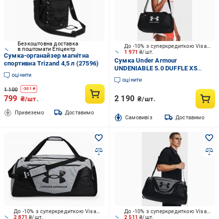
Безкоштовна доставка
До -10% з суперкредиткою Visa Вигода
в поштомати Епіцентр
1 971
₴/шт.
Сумка-органайзер магнітна
Сумка Under Armour
спортивна Trizand 4,5 л (27596)
UNDENIABLE 5.0 DUFFLE XS
оцінити
1369221-001 25 л чорний
оцінити
1 100
-
301
₴
799
2 190
₴/шт.
₴/шт.
Привеземо
Доставимо
Cамовивіз
Доставимо
До -10% з суперкредиткою Visa Вигода
До -10% з суперкредиткою Visa Вигода
2 871
₴/шт.
2 511
₴/шт.