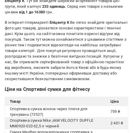
Епіцентр К
. Тут Ви знайдете широкий асортимент товарів цієї
групи, який налічує
233 одиниць
. Серед них товари з низькими
цінами
від 1 до 16380
грн.
В інтернет-гіпермаркеті
Епіцентр К
Ви легко знайдете оригінальні
фото цих товарів, дізнаєтеся основні характеристики і технічні
дані. Крім цього, на сайті можна почитати корисні відгуки від
покупців. Також тут можна ознайомитися з цікавими статтями з
різних тем і подивитися відеоогляди на найбільш затребувані
товари категорії
. Для покупця регулярно проводяться акції,
розпродажі та знижки з безліччю вигідних позицій. Купуючи у
нас, Ви отримаєте сертифікований товар з офіційною гарантією
від виробника, зможете забрати його в Києві або в будь-якому
іншому місті України, попередньо оформивши доставку або
скориставшися безкоштовним самовивозом.
Ціни на Спортивні сумки для фітнесу
Товар
Ціна
Спортивна сумка жіноча через плече для
759 ₴
тренувань (73527)
Спортивна сумка Nike JAM VELOCITY DUFFLE
2 401 ₴
MM0920-023 62,5 л чорний
Сумка MaxBag водонерпоникна спортивна з