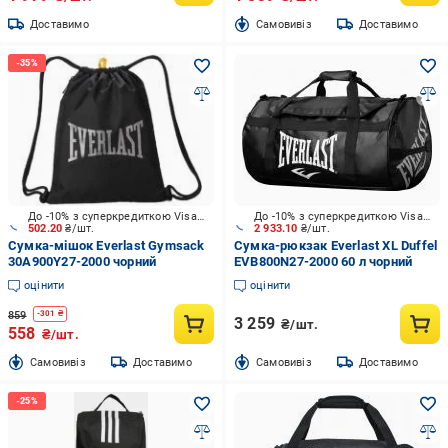
Доставимо
Cамовивіз
Доставимо
До -10% з суперкредиткою Visa Вигода
До -10% з суперкредиткою Visa Вигода
502.20
₴/шт.
2 933.10
₴/шт.
Сумка-мішок Everlast Gymsack
Сумка-рюкзак Everlast XL Duffel
30A900Y27-2000 чорний
EVB800N27-2000 60 л чорний
оцінити
оцінити
859
-
301
₴
3 259
₴/шт.
558
₴/шт.
Cамовивіз
Доставимо
Cамовивіз
Доставимо