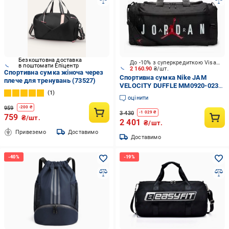
Безкоштовна доставка
До -10% з суперкредиткою Visa Вигода
в поштомати Епіцентр
2 160.90
₴/шт.
Спортивна сумка жіноча через
Спортивна сумка Nike JAM
плече для тренувань (73527)
VELOCITY DUFFLE MM0920-023
1
62,5 л чорний
оцінити
959
-
200
₴
3 430
-
1 029
₴
759
₴/шт.
2 401
₴/шт.
Привеземо
Доставимо
Доставимо