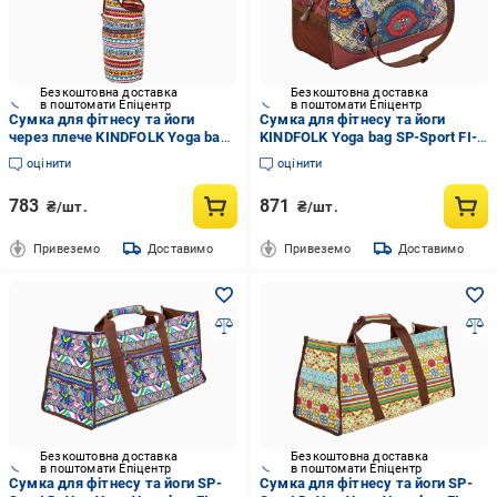
Безкоштовна доставка
Безкоштовна доставка
в поштомати Епіцентр
в поштомати Епіцентр
Сумка для фітнесу та йоги
Сумка для фітнесу та йоги
через плече KINDFOLK Yoga bag
KINDFOLK Yoga bag SP-Sport FI-
SP-Sport FI-8364-1
8366-4 Темно-синій/Фіолетовий
оцінити
оцінити
Помаранчевий/Блакитний
(NA004379)
(NA004383)
783
871
₴/шт.
₴/шт.
Привеземо
Доставимо
Привеземо
Доставимо
Безкоштовна доставка
Безкоштовна доставка
в поштомати Епіцентр
в поштомати Епіцентр
Сумка для фітнесу та йоги SP-
Сумка для фітнесу та йоги SP-