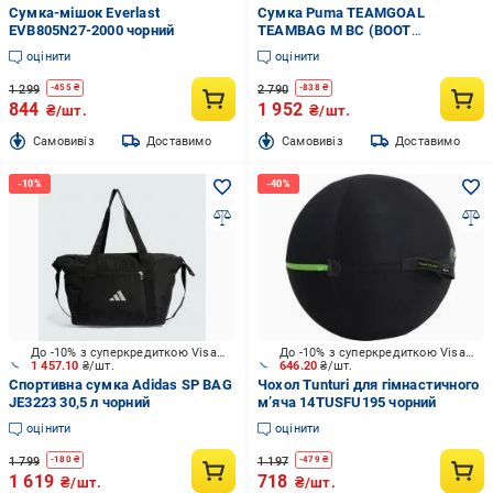
Сумка-мішок Everlast
Сумка Puma TEAMGOAL
EVB805N27-2000 чорний
TEAMBAG M BC (BOOT
COMPARTMENT) 09023601 77 л
оцінити
оцінити
чорний
1 299
2 790
-
455
₴
-
838
₴
844
1 952
₴/шт.
₴/шт.
Cамовивіз
Доставимо
Cамовивіз
Доставимо
До -10% з суперкредиткою Visa Вигода
До -10% з суперкредиткою Visa Вигода
1 457.10
₴/шт.
646.20
₴/шт.
Спортивна сумка Adidas SP BAG
Чохол Tunturi для гімнастичного
JE3223 30,5 л чорний
м’яча 14TUSFU195 чорний
оцінити
оцінити
1 799
1 197
-
180
₴
-
479
₴
1 619
718
₴/шт.
₴/шт.