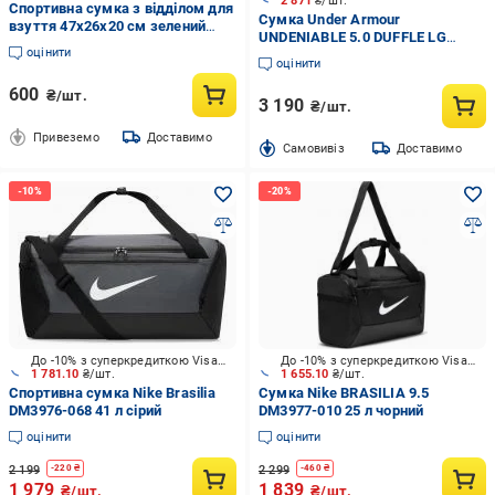
2 871
₴/шт.
Спортивна сумка з відділом для
Сумка Under Armour
взуття 47x26x20 см зелений
UNDENIABLE 5.0 DUFFLE LG
(СДФ-16-3)
оцінити
1369224-001 100 л чорний
оцінити
600
₴/шт.
3 190
₴/шт.
Привеземо
Доставимо
Cамовивіз
Доставимо
До -10% з суперкредиткою Visa Вигода
До -10% з суперкредиткою Visa Вигода
1 781.10
₴/шт.
1 655.10
₴/шт.
Спортивна сумка Nike Brasilia
Сумка Nike BRASILIA 9.5
DM3976-068 41 л сірий
DM3977-010 25 л чорний
оцінити
оцінити
2 199
2 299
-
220
₴
-
460
₴
1 979
1 839
₴/шт.
₴/шт.