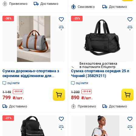
Привеземо
Доставимо
Cамовивіз
Доставимо
Безкоштовна доставка
в поштомати Епіцентр
Сумка дорожньо-спортивна з
Сумка спортивна середня 25 л
окремим відділенням для
Чорний (35829211)
взуття та знімним плечовим
оцінити
оцінити
ременем Сірий (60207)
1 149
1 200
-
350
₴
-
310
₴
799
890
₴/шт.
₴/шт.
Доставимо
Привеземо
Доставимо