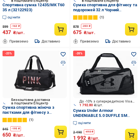
в поштомати Епіцентр
в поштомати Епіцентр
Спортивна сумка 12435/МК T60
Сумка спортивна для фітнесу та
35 л (32122923)
подорожей 32 л Чорний
(IBS146B)
оцінити
1
599
878
-
162
₴
-
203
₴
437
675
₴/шт.
₴/шт.
Привеземо
Доставимо
Привеземо
Доставимо
Безкоштовна доставка
До -10% з суперкредиткою Visa Вигода
в поштомати Епіцентр
1 792.80
₴/шт.
Сумка спортивна жіноча з
Сумка Under Armour
паєтками для фітнесу з
UNDENIABLE 5.0 DUFFLE SM
відділом взуття Чорний
1
1369222-012 сірий
(IBS143B)
оцінити
845
-
195
₴
2 490
-
498
₴
650
₴/шт.
1 992
₴/шт.