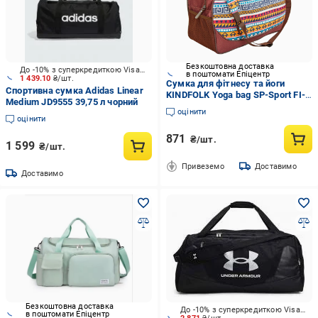
Безкоштовна доставка
До -10% з суперкредиткою Visa Вигода
в поштомати Епіцентр
1 439.10
₴/шт.
Сумка для фітнесу та йоги
Спортивна сумка Adidas Linear
KINDFOLK Yoga bag SP-Sport FI-
Medium JD9555 39,75 л чорний
8366-1 Помаранчевий/
оцінити
Блакитний (NA004376)
оцінити
871
₴/шт.
1 599
₴/шт.
Привеземо
Доставимо
Доставимо
Безкоштовна доставка
До -10% з суперкредиткою Visa Вигода
в поштомати Епіцентр