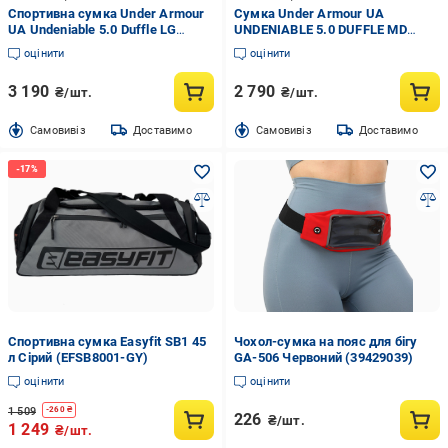
Спортивна сумка Under Armour
Сумка Under Armour UA
UA Undeniable 5.0 Duffle LG
UNDENIABLE 5.0 DUFFLE MD
1369224-012 101 л сірий із
1369223-012 сірий
оцінити
оцінити
чорним
3 190
2 790
₴/шт.
₴/шт.
Cамовивіз
Доставимо
Cамовивіз
Доставимо
Спортивна сумка Easyfit SB1 45
Чохол-сумка на пояс для бігу
л Сірий (EFSB8001-GY)
GA-506 Червоний (39429039)
оцінити
оцінити
1 509
-
260
₴
226
₴/шт.
1 249
₴/шт.