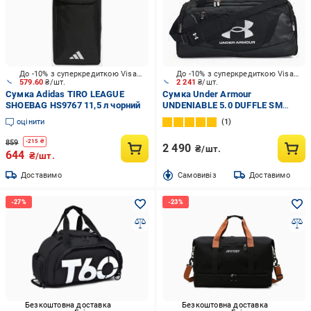
До -10% з суперкредиткою Visa Вигода
До -10% з суперкредиткою Visa Вигода
579.60
₴/шт.
2 241
₴/шт.
Сумка Adidas TIRO LEAGUE
Сумка Under Armour
SHOEBAG HS9767 11,5 л чорний
UNDENIABLE 5.0 DUFFLE SM
1369222-001 чорний
оцінити
1
859
-
215
₴
2 490
₴/шт.
644
₴/шт.
Доставимо
Cамовивіз
Доставимо
Безкоштовна доставка
Безкоштовна доставка