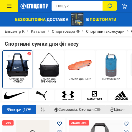
Епіцентр К
Каталог
Спорттовари ⚽
Спортивні аксесуари
Спортивні сумки для фітнесу
СУМКИ ДЛЯ
СУМКИ ДЛЯ
СУМКИ ДЛЯ БІГУ
ГЕРМОМІШКИ
ФІТНЕСУ
ТРЕНУВАНЬ
Фільтри (1)
Самовивіз:
Сьогодні
Ціна