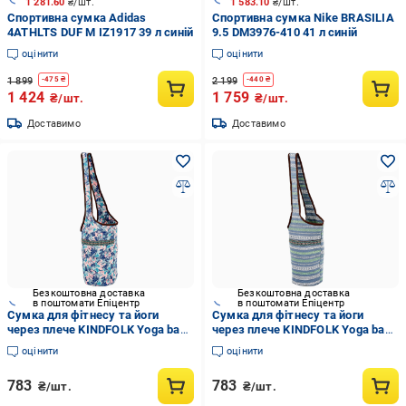
1 281.60
₴/шт.
1 583.10
₴/шт.
Спортивна сумка Adidas
Спортивна сумка Nike BRASILIA
4ATHLTS DUF M IZ1917 39 л синій
9.5 DM3976-410 41 л синій
оцінити
оцінити
1 899
2 199
-
475
₴
-
440
₴
1 424
1 759
₴/шт.
₴/шт.
Доставимо
Доставимо
Безкоштовна доставка
Безкоштовна доставка
в поштомати Епіцентр
в поштомати Епіцентр
Сумка для фітнесу та йоги
Сумка для фітнесу та йоги
через плече KINDFOLK Yoga bag
через плече KINDFOLK Yoga bag
SP-Sport FI-8364-2 Рожевий/
SP-Sport FI-8364-3 Сірий/Синій
оцінити
оцінити
Блакитний (NA004384)
(NA004385)
783
783
₴/шт.
₴/шт.