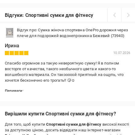
Відгуки: Спортивні сумки для фітнесу
Відгук про: Сумка жіноча спортивна OnePro дорожня через
плече для подорожей водонепроникна Бежевий (73940)
Ирина
10.07.2026
Спасибо огромное за такую невероятную сумку! Я в полном
восторге от качества, такого необычного цвета и какого-то
волшебного материала. Он такооооой приятный на ощупь, что
хочется бесконечно его трогать!! 🥲☺️
Переваги:
Цвет, размер, материал, фурнитура
Недоліки:
Нет
Вирішили купити Спортивні сумки для фітнесу?
Для того, щоб купити
Спортивні сумки для фітнесу
високої якості
за доступною ціною, досить відвідати наш інтернет-магазин