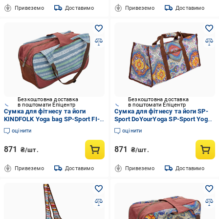
Привеземо
Доставимо
Привеземо
Доставимо
Безкоштовна доставка
Безкоштовна доставка
в поштомати Епіцентр
в поштомати Епіцентр
Сумка для фітнесу та йоги
Сумка для фітнесу та йоги SP-
KINDFOLK Yoga bag SP-Sport FI-
Sport DoYourYoga SP-Sport Yoga
8366-3 Сірий/Синій (NA004378)
bag FI-6971-1 Сірий/
оцінити
оцінити
Помаранчевий (NA004380)
871
871
₴/шт.
₴/шт.
Привеземо
Доставимо
Привеземо
Доставимо