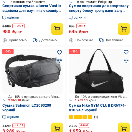
в поштомати Епіцентр
в поштомати Епіцентр
Спортивна сумка жіноча Vast із
Сумка спортивна для спортзалу
відсіком для взуття з екошкіри
спорту боксу тренувань залу
27 л Pink (35889289)
фітнесу дорожня жіноча
оцінити
оцінити
чоловіча велика сумки
спортивні в спортзал
1 980
900
-
1 000
₴
-
255
₴
(2794329518)
980
645
₴/шт.
₴/шт.
Привеземо
Доставимо
Привеземо
Доставимо
До -10% з суперкредиткою Visa Вигода
До -10% з суперкредиткою Visa Вигода
2 960.10
₴/шт.
1 763.10
₴/шт.
Сумка Salomon LC2093200
Сумка Nike GYM CLUB DR6974-
чорний
010 24 л чорний
оцінити
1
4 699
2 799
-
1 410
₴
-
840
₴
3 289
1 959
₴/шт.
₴/шт.