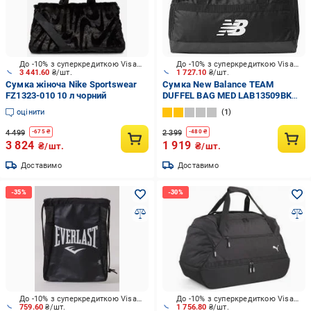
До -10% з суперкредиткою Visa Вигода
До -10% з суперкредиткою Visa Вигода
3 441.60
₴/шт.
1 727.10
₴/шт.
Сумка жіноча Nike Sportswear
Сумка New Balance TEAM
FZ1323-010 10 л чорний
DUFFEL BAG MED LAB13509BK
чорний
оцінити
1
4 499
2 399
-
675
₴
-
480
₴
3 824
1 919
₴/шт.
₴/шт.
Доставимо
Доставимо
До -10% з суперкредиткою Visa Вигода
До -10% з суперкредиткою Visa Вигода
759.60
₴/шт.
1 756.80
₴/шт.