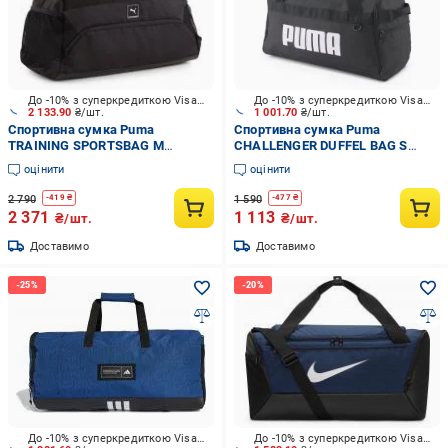
До -10% з суперкредиткою Visa Вигода
До -10% з суперкредиткою Visa Вигода
2 133.90
₴/шт.
1 001.70
₴/шт.
Спортивна сумка Puma
Спортивна сумка Puma
TRAINING SPORTSBAG M
CHALLENGER DUFFEL BAG S
09092001 24 л чорний
07953001 35 л чорний
оцінити
оцінити
2 790
1 590
-
419
₴
-
477
₴
2 371
1 113
₴/шт.
₴/шт.
Доставимо
Доставимо
До -10% з суперкредиткою Visa Вигода
До -10% з суперкредиткою Visa Вигода