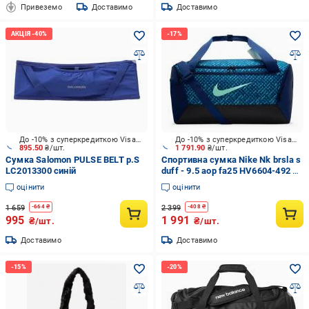
Привеземо
Доставимо
Доставимо
До -10% з суперкредиткою Visa Вигода
До -10% з суперкредиткою Visa Вигода
895.50
₴/шт.
1 791.90
₴/шт.
Сумка Salomon PULSE BELT р.S
Спортивна сумка Nike Nk brsla s
LC2013300 синій
duff - 9.5 aop fa25 HV6604-492 41
л синій
оцінити
оцінити
1 659
2 399
-
664
₴
-
408
₴
995
1 991
₴/шт.
₴/шт.
Доставимо
Доставимо