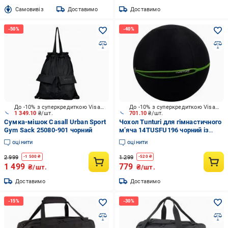
Cамовивіз
Доставимо
Доставимо
До -10% з суперкредиткою Visa Вигода
До -10% з суперкредиткою Visa Вигода
1 349.10
₴/шт.
701.10
₴/шт.
Сумка-мішок Casall Urban Sport
Чохол Tunturi для гімнастичного
Gym Sack 25080-901 чорний
м’яча 14TUSFU196 чорний із
зеленим
оцінити
оцінити
2 999
1 299
-
1 500
₴
-
520
₴
1 499
779
₴/шт.
₴/шт.
Доставимо
Доставимо