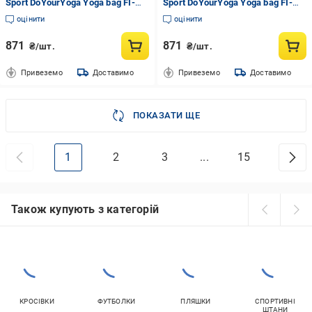
Sport DoYourYoga Yoga bag FI-
Sport DoYourYoga Yoga bag FI-
6971-2 Темно-синій/Фіолетовий
6971-3 Бежевий/Блакитний
оцінити
оцінити
(NA004381)
(NA004382)
871
871
₴/шт.
₴/шт.
Привеземо
Доставимо
Привеземо
Доставимо
ПОКАЗАТИ ЩЕ
1
2
3
...
15
Також купують з категорій
КРОСІВКИ
ФУТБОЛКИ
ПЛЯШКИ
СПОРТИВНІ
ШТАНИ