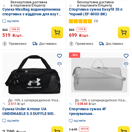
Безкоштовна доставка
Безкоштовна доставка
в поштомати Епіцентр
в поштомати Епіцентр
Сумка MaxBag водонерпоникна
Спортивна сумка Easyfit 35 л
спортивна з відділом для взуття
Чорний (EF-8002-BK)
Чорний (541)
оцінити
1
865
869
-
346
₴
-
170
₴
519
699
₴/шт.
₴/шт.
Привеземо
Доставимо
Привеземо
Доставимо
До -10% з суперкредиткою Visa Вигода
До -10% з суперкредиткою Visa Вигода
2 511
₴/шт.
1 038.60
₴/шт.
Сумка Under Armour UA
Спортивна сумка 4F
UNDENIABLE 5.0 DUFFLE MD
тренувальна
1369223-001 чорний
4FWSS25ATBAU016-27S 26 л
оцінити
оцінити
сірий
1 649
-
495
₴
2 790