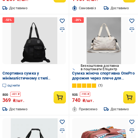
Доставимо
Cамовивіз
Доставимо
Безкоштовна доставка
в поштомати Епіцентр
Спортивна сумка у
Сумка жіноча спортивна OnePro
мінімалістичному стилі
дорожня через плече для
(C01319)
подорожей водонепроникна
оцінити
1
Бежевий (73940)
800
935
-
431
₴
-
195
₴
369
740
₴/шт.
₴/шт.
Доставимо
Привеземо
Доставимо