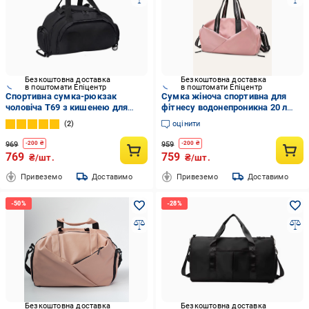
Безкоштовна доставка
Безкоштовна доставка
в поштомати Епіцентр
в поштомати Епіцентр
Спортивна сумка-рюкзак
Сумка жіноча спортивна для
чоловіча T69 з кишенею для
фітнесу водонепроникна 20 л
взуття для тренувань Чорний
Рожевий (73528)
2
оцінити
969
959
-
200
₴
-
200
₴
769
759
₴/шт.
₴/шт.
Привеземо
Доставимо
Привеземо
Доставимо
Безкоштовна доставка
Безкоштовна доставка