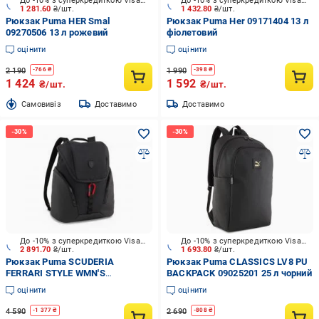
До -10% з суперкредиткою Visa Вигода
До -10% з суперкредиткою Visa Вигода
1 281.60
₴/шт.
1 432.80
₴/шт.
Рюкзак Puma HER Smal
Рюкзак Puma Her 09171404 13 л
09270506 13 л рожевий
фіолетовий
оцінити
оцінити
2 190
1 990
-
766
₴
-
398
₴
1 424
1 592
₴/шт.
₴/шт.
Cамовивіз
Доставимо
Доставимо
До -10% з суперкредиткою Visa Вигода
До -10% з суперкредиткою Visa Вигода
2 891.70
₴/шт.
1 693.80
₴/шт.
Рюкзак Puma SCUDERIA
Рюкзак Puma CLASSICS LV8 PU
FERRARI STYLE WMN'S
BACKPACK 09025201 25 л чорний
BACKPACK 09067001 12 л чорний
оцінити
оцінити
4 590
2 690
-
1 377
₴
-
808
₴