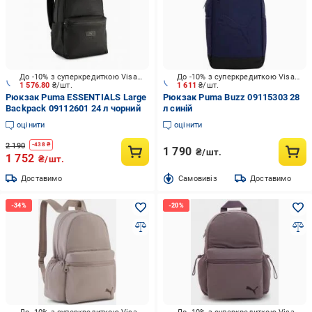
До -10% з суперкредиткою Visa Вигода
До -10% з суперкредиткою Visa Вигода
1 576.80
₴/шт.
1 611
₴/шт.
Рюкзак Puma ESSENTIALS Large
Рюкзак Puma Buzz 09115303 28
Backpack 09112601 24 л чорний
л синій
оцінити
оцінити
2 190
-
438
₴
1 790
₴/шт.
1 752
₴/шт.
Доставимо
Cамовивіз
Доставимо