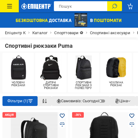
Епіцентр К
Каталог
Спорттовари ⚽
Спортивні аксесуари
Спортивні рюкзаки Puma
ЧОЛОВІЧІ
ДИТЯЧІ
СПОРТИВНІ
ЧОХЛИ НА
РЮКЗАКИ
СПОРТИВНІ
РЮКЗАКИ З
РЮКЗАК
РЮКЗАКИ
ПОЛІЕСТЕРУ
Фільтри (1)
Самовивіз:
Сьогодні
Ціна