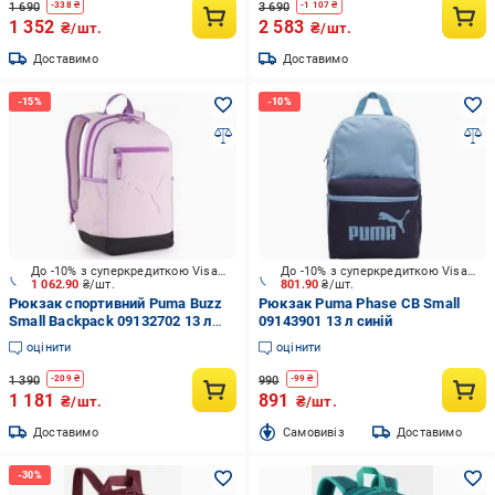
1 690
3 690
-
338
₴
-
1 107
₴
1 352
2 583
₴/шт.
₴/шт.
Доставимо
Доставимо
До -10% з суперкредиткою Visa Вигода
До -10% з суперкредиткою Visa Вигода
1 062.90
₴/шт.
801.90
₴/шт.
Рюкзак спортивний Puma Buzz
Рюкзак Puma Phase CB Small
Small Backpack 09132702 13 л
09143901 13 л синій
рожевий
оцінити
оцінити
1 390
990
-
209
₴
-
99
₴
1 181
891
₴/шт.
₴/шт.
Доставимо
Cамовивіз
Доставимо