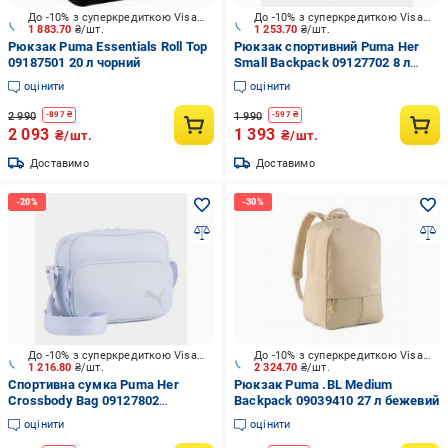
До -10% з суперкредиткою Visa Вигода
До -10% з суперкредиткою Visa Вигода
1 883.70
₴/шт.
1 253.70
₴/шт.
Рюкзак Puma Essentials Roll Top
Рюкзак спортивний Puma Her
09187501 20 л чорний
Small Backpack 09127702 8 л
блакитний
оцінити
оцінити
2 990
1 990
-
897
₴
-
597
₴
2 093
1 393
₴/шт.
₴/шт.
Доставимо
Доставимо
До -10% з суперкредиткою Visa Вигода
До -10% з суперкредиткою Visa Вигода
1 216.80
₴/шт.
2 324.70
₴/шт.
Спортивна сумка Puma Her
Рюкзак Puma .BL Medium
Crossbody Bag 09127802
Backpack 09039410 27 л бежевий
блакитний
оцінити
оцінити