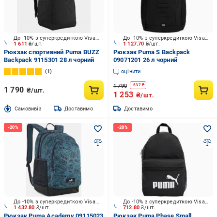
До -10% з суперкредиткою Visa Вигода
До -10% з суперкредиткою Visa Вигода
1 611
₴/шт.
1 127.70
₴/шт.
Рюкзак спортивний Puma BUZZ
Рюкзак Puma S Backpack
Backpack 9115301 28 л чорний
09071201 26 л чорний
1
оцінити
1 790
-
537
₴
1 790
₴/шт.
1 253
₴/шт.
Cамовивіз
Доставимо
Доставимо
До -10% з суперкредиткою Visa Вигода
До -10% з суперкредиткою Visa Вигода
1 432.80
₴/шт.
712.80
₴/шт.
Рюкзак Puma Academy 09115023
Рюкзак Puma Phase Small