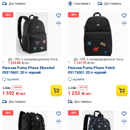
Доставимо
Cамовивіз
Доставимо
До -10% з суперкредиткою Visa Вигода
До -10% з суперкредиткою Visa Вигода
1 432.80
₴/шт.
1 127.70
₴/шт.
Рюкзак Puma Phase Elevated
Рюкзак Puma Phase Patch
09219601 20 л чорний
09173001 20 л чорний
оцінити
оцінити
1 990
1 790
-
398
₴
-
537
₴
1 592
1 253
₴/шт.
₴/шт.
Доставимо
Доставимо