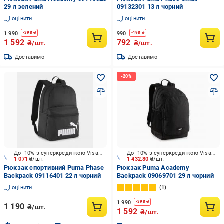
29 л зелений
09132301 13 л чорний
оцінити
оцінити
1 990
990
-
398
₴
-
198
₴
1 592
792
₴/шт.
₴/шт.
Доставимо
Доставимо
До -10% з суперкредиткою Visa Вигода
До -10% з суперкредиткою Visa Вигода
1 071
₴/шт.
1 432.80
₴/шт.
Рюкзак спортивний Puma Phase
Рюкзак Puma Academy
Backpack 09116401 22 л чорний
Backpack 09069701 29 л чорний
оцінити
1
1 990
-
398
₴
1 190
₴/шт.
1 592
₴/шт.