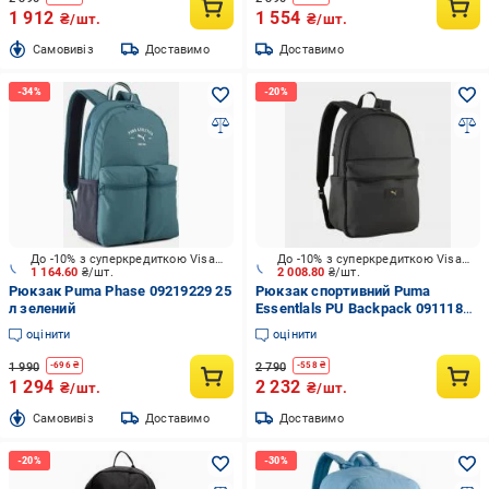
1 912
1 554
₴/шт.
₴/шт.
Cамовивіз
Доставимо
Доставимо
До -10% з суперкредиткою Visa Вигода
До -10% з суперкредиткою Visa Вигода
1 164.60
₴/шт.
2 008.80
₴/шт.
Рюкзак Puma Phase 09219229 25
Рюкзак спортивний Puma
л зелений
Essentlals PU Backpack 09111801
20 л чорний
оцінити
оцінити
1 990
2 790
-
696
₴
-
558
₴
1 294
2 232
₴/шт.
₴/шт.
Cамовивіз
Доставимо
Доставимо