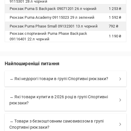
9115301 28 л чорний
Рюкзак Puma S Backpack 09071201 26 л чорний
1 253 ₴
Рюкзак Puma Academy 09115023 29 л зелений
1 592 ₴
Рюкзак Puma Phase Small 09132301 13 л чорний
792 ₴
Рюкзак спортивний Puma Phase Backpack
1 190 ₴
09116401 22 л чорний
Найпоширеніші питання
→ Які недорогі товари в групі Спортивні рюкзаки?
→ Які товари купити в 2026 році в групі Спортивні
рюкзаки?
→ Товари з безкоштовним самовивозом в групі
Спортивні рюкзаки?