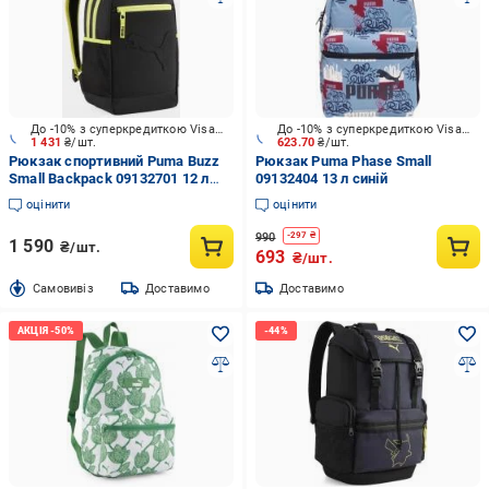
До -10% з суперкредиткою Visa Вигода
До -10% з суперкредиткою Visa Вигода
1 431
₴/шт.
623.70
₴/шт.
Рюкзак спортивний Puma Buzz
Рюкзак Puma Phase Small
Small Backpack 09132701 12 л
09132404 13 л синій
чорний
оцінити
оцінити
990
-
297
₴
1 590
₴/шт.
693
₴/шт.
Cамовивіз
Доставимо
Доставимо