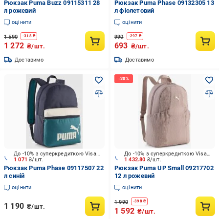
Рюкзак Puma Buzz 09115311 28
Рюкзак Puma Phase 09132305 13
л рожевий
л фіолетовий
оцінити
оцінити
1 590
990
-
318
₴
-
297
₴
1 272
693
₴/шт.
₴/шт.
Доставимо
Доставимо
До -10% з суперкредиткою Visa Вигода
До -10% з суперкредиткою Visa Вигода
1 071
₴/шт.
1 432.80
₴/шт.
Рюкзак Puma Phase 09117507 22
Рюкзак Puma UP Small 09217702
л синій
12 л рожевий
оцінити
оцінити
1 990
-
398
₴
1 190
₴/шт.
1 592
₴/шт.