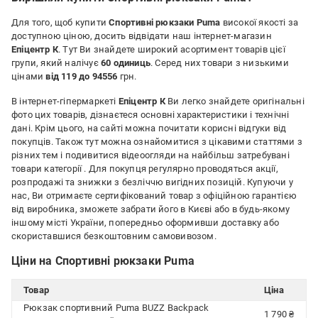
Для того, щоб купити
Спортивні рюкзаки Puma
високої якості за
доступною ціною, досить відвідати наш інтернет-магазин
Епіцентр К
. Тут Ви знайдете широкий асортимент товарів цієї
групи, який налічує
60 одиниць
. Серед них товари з низькими
цінами
від 119 до 94556
грн.
В інтернет-гіпермаркеті
Епіцентр К
Ви легко знайдете оригінальні
фото цих товарів, дізнаєтеся основні характеристики і технічні
дані. Крім цього, на сайті можна почитати корисні відгуки від
покупців. Також тут можна ознайомитися з цікавими статтями з
різних тем і подивитися відеоогляди на найбільш затребувані
товари категорії
. Для покупця регулярно проводяться акції,
розпродажі та знижки з безліччю вигідних позицій. Купуючи у
нас, Ви отримаєте сертифікований товар з офіційною гарантією
від виробника, зможете забрати його в Києві або в будь-якому
іншому місті України, попередньо оформивши доставку або
скориставшися безкоштовним самовивозом.
Ціни на Спортивні рюкзаки Puma
Товар
Ціна
Рюкзак спортивний Puma BUZZ Backpack
1 790 ₴