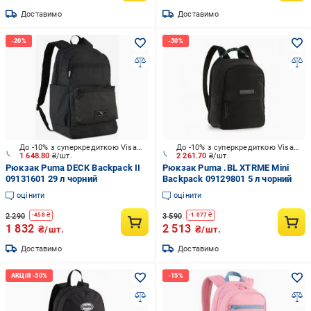
Доставимо
Доставимо
До -10% з суперкредиткою Visa Вигода
До -10% з суперкредиткою Visa Вигода
1 648.80
₴/шт.
2 261.70
₴/шт.
Рюкзак Puma DECK Backpack II
Рюкзак Puma .BL XTRME Mini
09131601 29 л чорний
Backpack 09129801 5 л чорний
оцінити
оцінити
2 290
3 590
-
458
₴
-
1 077
₴
1 832
2 513
₴/шт.
₴/шт.
Доставимо
Доставимо