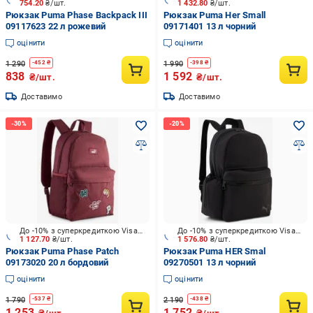
754.20
₴/шт.
1 432.80
₴/шт.
Рюкзак Puma Phase Backpack III
Рюкзак Puma Her Small
09117623 22 л рожевий
09171401 13 л чорний
оцінити
оцінити
1 290
1 990
-
452
₴
-
398
₴
838
1 592
₴/шт.
₴/шт.
Доставимо
Доставимо
До -10% з суперкредиткою Visa Вигода
До -10% з суперкредиткою Visa Вигода
1 127.70
₴/шт.
1 576.80
₴/шт.
Рюкзак Puma Phase Patch
Рюкзак Puma HER Smal
09173020 20 л бордовий
09270501 13 л чорний
оцінити
оцінити
1 790
2 190
-
537
₴
-
438
₴
1 253
1 752