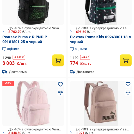
До -10% з суперкредиткою Visa Вигода
До -10% з суперкредиткою Visa Вигода
2 702.70
₴/шт.
696.60
₴/шт.
Рюкзак Puma x RIPNDIP
Рюкзак Puma Kids 09243001 13 л
09181801 25 л чорний
чорний
оцінити
оцінити
4 290
1 190
-
1 287
₴
-
416
₴
3 003
774
₴/шт.
₴/шт.
Доставимо
Доставимо
До -10% з суперкредиткою Visa Вигода
До -10% з суперкредиткою Visa Вигода
3 448.80
₴/шт.
1 071
₴/шт.