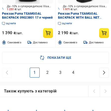
До -10% з суперкредиткою Visa Вигода
До -10% з суперкредиткою Visa Вигода
1 251
₴/шт.
1 971
₴/шт.
Рюкзак Puma TEAMGOAL
Рюкзак Puma TEAMGOAL
BACKPACK 09023801 17 л чорний
BACKPACK WITH BALL NET
09046701 24 л чорний
оцінити
оцінити
1 390
2 190
₴/шт.
₴/шт.
Cамовивіз
Доставимо
Cамовивіз
Доставимо
ПОКАЗАТИ ЩЕ
1
2
3
4
Також купують з категорій