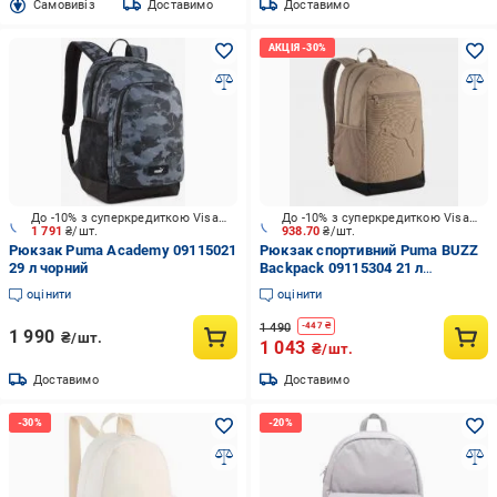
Cамовивіз
Доставимо
Доставимо
До -10% з суперкредиткою Visa Вигода
До -10% з суперкредиткою Visa Вигода
1 791
₴/шт.
938.70
₴/шт.
Рюкзак Puma Academy 09115021
Рюкзак спортивний Puma BUZZ
29 л чорний
Backpack 09115304 21 л
коричневий
оцінити
оцінити
1 490
-
447
₴
1 990
₴/шт.
1 043
₴/шт.
Доставимо
Доставимо