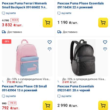
Рюкзак Puma Ferrari Women's
Рюкзак Puma Phase Essentials
Small Backpack 09160402 9 л
09116434 22 л рожевий
рожевий
оцінити
оцінити
4 790
-
958
₴
1 190
₴/шт.
3 832
₴/шт.
Доставимо
Доставимо
До -10% з суперкредиткою Visa Вигода
До -10% з суперкредиткою Visa Вигода
712.80
₴/шт.
2 691
₴/шт.
Рюкзак Puma Phase CB Small
Рюкзак Puma Essentials
09143904 13 л рожевий
09231401 20 л чорний
оцінити
оцінити
990
-
198
₴
2 990
₴/шт.
792
₴/шт.