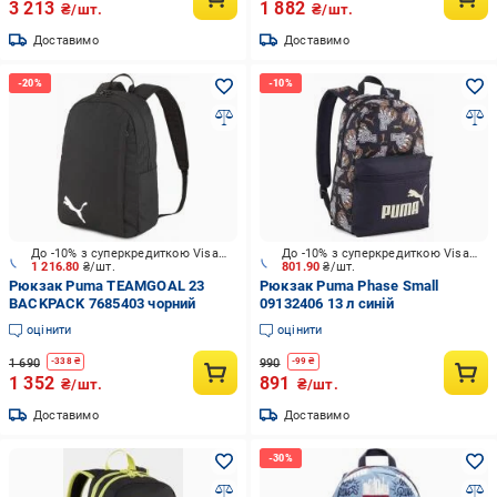
3 213
1 882
₴/шт.
₴/шт.
Доставимо
Доставимо
До -10% з суперкредиткою Visa Вигода
До -10% з суперкредиткою Visa Вигода
1 216.80
₴/шт.
801.90
₴/шт.
Рюкзак Puma TEAMGOAL 23
Рюкзак Puma Phase Small
BACKPACK 7685403 чорний
09132406 13 л синій
оцінити
оцінити
1 690
990
-
338
₴
-
99
₴
1 352
891
₴/шт.
₴/шт.
Доставимо
Доставимо