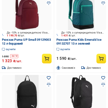
До -10% з суперкредиткою Visa Вигода
До -10% з суперкредиткою Visa Вигода
1 190.70
₴/шт.
1 431
₴/шт.
Рюкзак Puma UP Small 09129003
Рюкзак Puma Kids Emerald Ice
12 л бордовий
09132707 13 л зелений
оцінити
оцінити
1 890
-
567
₴
1 590
₴/шт.
1 323
₴/шт.
Доставимо
Cамовивіз
Доставимо