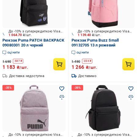
До -10% з суперкредиткою Visa Вигода
До -10% з суперкредиткою Visa Вигода
1 064.70
₴/шт.
1 139.40
₴/шт.
Рюкзак Puma PATCH BACKPACK
Рюкзак Puma Buzz Small
09080301 20 л чорний
09132705 13 л рожевий
оцінити
оцінити
1 690
1 490
-
507
₴
-
224
₴
1 183
1 266
₴/шт.
₴/шт.
Доставка недоступна
Доставимо
До -10% з суперкредиткою Visa Вигода
До -10% з суперкредиткою Visa Вигода