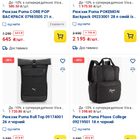
До -10% з суперкредиткою Visa Вигода
До -10% з суперкредиткою Visa Вигода
580.50
₴/шт.
1 975.50
₴/шт.
Рюкзак Puma CORE POP
Рюкзак Puma POKEMON
BACKPACK 07985505 21 л
Backpack 09233001 28 л синій із
зелений
чорним
оцінити
оцінити
2 варіанти
3 990
-
1 795
₴
1 290
-
645
₴
2 195
645
₴/шт.
₴/шт.
Доставимо
Доставимо
До -10% з суперкредиткою Visa Вигода
До -10% з суперкредиткою Visa Вигода
1 720.80
₴/шт.
1 398.60
₴/шт.
Рюкзак Puma Roll Top 09174001
Рюкзак Puma Phase College
26 л чорний
09219501 18 л чорний
оцінити
оцінити
2 390
2 390
-
478
₴
-
836
₴