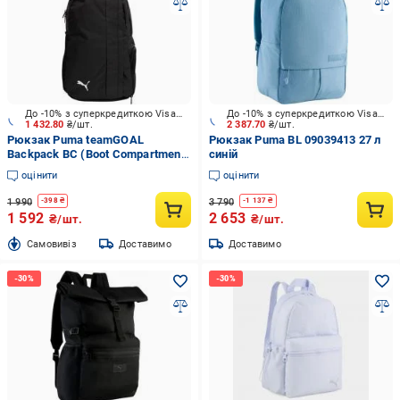
До -10% з суперкредиткою Visa Вигода
До -10% з суперкредиткою Visa Вигода
1 432.80
₴/шт.
2 387.70
₴/шт.
Рюкзак Puma teamGOAL
Рюкзак Puma BL 09039413 27 л
Backpack BC (Boot Compartment)
синій
09060901 24 л чорний
оцінити
оцінити
1 990
3 790
-
398
₴
-
1 137
₴
1 592
2 653
₴/шт.
₴/шт.
Cамовивіз
Доставимо
Доставимо