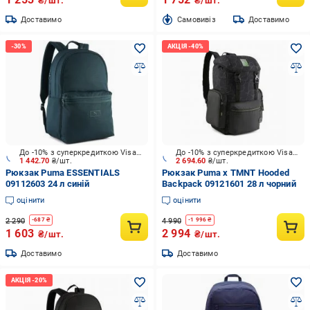
₴/шт.
₴/шт.
Доставимо
Cамовивіз
Доставимо
До -10% з суперкредиткою Visa Вигода
До -10% з суперкредиткою Visa Вигода
1 442.70
₴/шт.
2 694.60
₴/шт.
Рюкзак Puma ESSENTIALS
Рюкзак Puma x TMNT Hooded
09112603 24 л синій
Backpack 09121601 28 л чорний
оцінити
оцінити
2 290
4 990
-
687
₴
-
1 996
₴
1 603
2 994
₴/шт.
₴/шт.
Доставимо
Доставимо