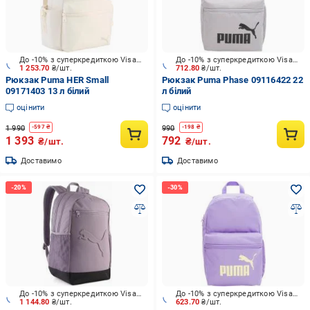
До -10% з суперкредиткою Visa Вигода
До -10% з суперкредиткою Visa Вигода
1 253.70
₴/шт.
712.80
₴/шт.
Рюкзак Puma HER Small
Рюкзак Puma Phase 09116422 22
09171403 13 л білий
л білий
оцінити
оцінити
1 990
990
-
597
₴
-
198
₴
1 393
792
₴/шт.
₴/шт.
Доставимо
Доставимо
До -10% з суперкредиткою Visa Вигода
До -10% з суперкредиткою Visa Вигода
1 144.80
₴/шт.
623.70
₴/шт.