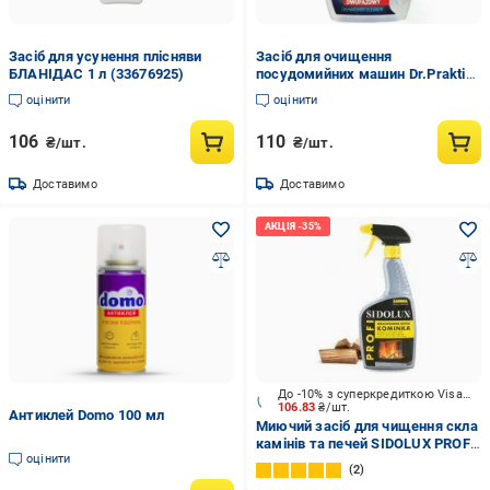
Засіб для усунення плісняви
Засіб для очищення
БЛАНІДАС 1 л (33676925)
посудомийних машин Dr.Prakti
250 мл (777336)
оцінити
оцінити
106
110
₴/шт.
₴/шт.
Доставимо
Доставимо
До -10% з суперкредиткою Visa Вигода
106.83
₴/шт.
Антиклей Domo 100 мл
Миючий засіб для чищення скла
камінів та печей SIDOLUX PROFI
оцінити
500 мл
2