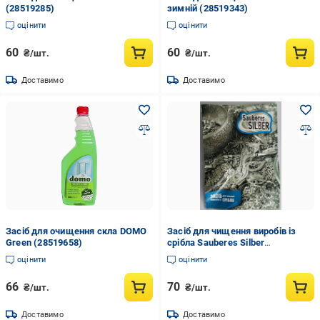
(28519285)
зимній (28519343)
оцінити
оцінити
60
60
₴/шт.
₴/шт.
Доставимо
Доставимо
Засіб для очищення скла DOMO
Засіб для чищення виробів із
Green (28519658)
срібла Sauberes Silber
багатоцільовий (12279261)
оцінити
оцінити
66
70
₴/шт.
₴/шт.
Доставимо
Доставимо