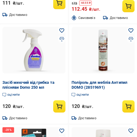
111
₴/шт.
173
-
60.55
₴
112.45
₴/шт.
Доставимо
Cамовивіз
Доставимо
Засіб миючий від грибка та
Поліроль для меблів Антипил
плісняви Domo 250 мл
DOMO (28519691)
оцінити
оцінити
120
120
₴/шт.
₴/шт.
Доставимо
Доставимо