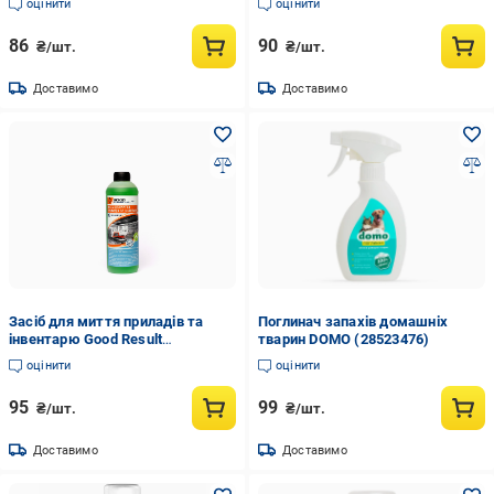
оцінити
оцінити
ефектом (GC1039010)
86
90
₴/шт.
₴/шт.
Доставимо
Доставимо
Засіб для миття приладів та
Поглинач запахів домашніх
інвентарю Good Result
тварин DOMO (28523476)
концентрат 1 л (GC1031010)
оцінити
оцінити
95
99
₴/шт.
₴/шт.
Доставимо
Доставимо