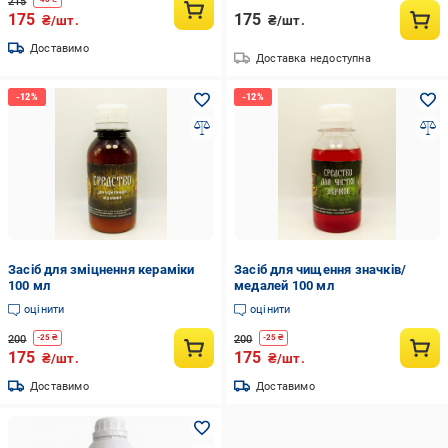
215
175
175
₴/шт.
₴/шт.
Доставимо
Доставка недоступна
Засіб для зміцнення кераміки
Засіб для чищення значків/
100 мл
медалей 100 мл
оцінити
оцінити
200
200
-
25
₴
-
25
₴
175
175
₴/шт.
₴/шт.
Доставимо
Доставимо