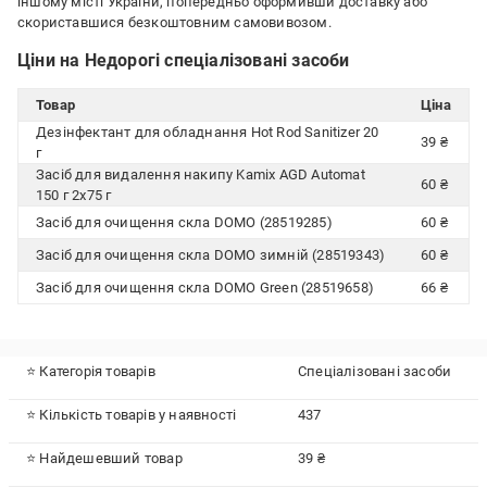
іншому місті України, попередньо оформивши доставку або
скориставшися безкоштовним самовивозом.
Ціни на Недорогі спеціалізовані засоби
Товар
Ціна
Дезінфектант для обладнання Hot Rod Sanitizer 20
39 ₴
г
Засіб для видалення накипу Kamix AGD Automat
60 ₴
150 г 2x75 г
Засіб для очищення скла DOMO (28519285)
60 ₴
Засіб для очищення скла DOMO зимній (28519343)
60 ₴
Засіб для очищення скла DOMO Green (28519658)
66 ₴
⭐ Категорія товарів
Спеціалізовані засоби
⭐ Кількість товарів у наявності
437
⭐ Найдешевший товар
39 ₴