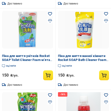
Доставимо
Доставимо
Піна для миття унітазів Rocket
Піна для миття ванної кімнати
SOAP Toilet Cleaner Foam мʼята
Rocket SOAP Bath Cleaner Foam
змінний блок 350 мл
Lemon лимон змінний блок 330
оцінити
оцінити
(2899412507)
мл (2899412503)
150
150
₴/уп.
₴/уп.
Доставимо
Доставимо