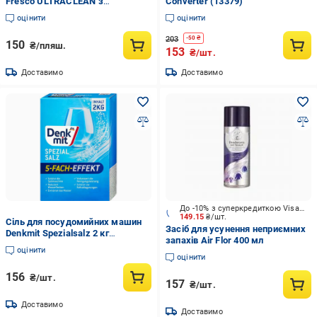
Fresco ULTRACLEAN з
Converter (13379)
розпискувачем 1 л (20798010)
оцінити
оцінити
203
-
50
₴
150
₴/пляш.
153
₴/шт.
Доставимо
Доставимо
До -10% з суперкредиткою Visa Вигода
149.15
₴/шт.
Сіль для посудомийних машин
Засіб для усунення неприємних
Denkmit Spezialsalz 2 кг
запахів Air Flor 400 мл
(055286/486110/789577)
оцінити
оцінити
156
₴/шт.
157
₴/шт.
Доставимо
Доставимо