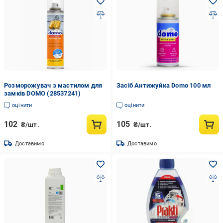
Розморожувач з мастилом для
Засіб Антижуйка Domo 100 мл
замків DOMO (28537241)
оцінити
оцінити
102
105
₴/шт.
₴/шт.
Доставимо
Доставимо