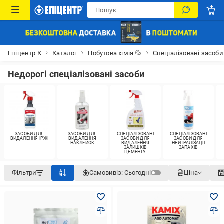
Епіцентр К
Каталог
Побутова хімія 💦
Спеціалізовані засоби
Недорогі спеціалізовані засоби
ЗАСОБИ ДЛЯ
ЗАСОБИ ДЛЯ
СПЕЦІАЛІЗОВАНІ
СПЕЦІАЛІЗОВАНІ
ВИДАЛЕННЯ ІРЖІ
ВИДАЛЕННЯ
ЗАСОБИ ДЛЯ
ЗАСОБИ ДЛЯ
НАКЛЕЙОК
ВИДАЛЕННЯ
НЕЙТРАЛІЗАЦІЇ
ЗАЛИШКІВ
ЗАПАХІВ
ЦЕМЕНТУ
Фільтри
Самовивіз:
Сьогодні
Ціна