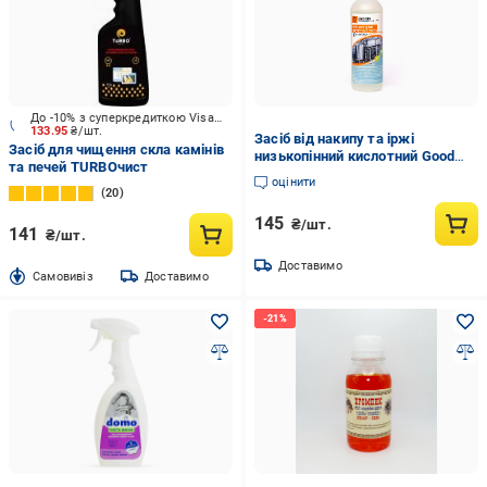
До -10% з суперкредиткою Visa Вигода
133.95
₴/шт.
Засіб від накипу та іржі
Засіб для чищення скла камінів
низькопінний кислотний Good
та печей TURBOчист
Result концентрат 1 л
оцінити
(GC3009010)
20
145
₴/шт.
141
₴/шт.
Доставимо
Cамовивіз
Доставимо