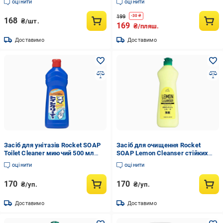
оцінити
оцінити
Professional 1 кг пакет
199
-
30
₴
168
₴/шт.
169
₴/пляш.
Доставимо
Доставимо
Засіб для унітазів Rocket SOAP
Засіб для очищення Rocket
Toilet Cleaner миючий 500 мл
SOAP Lemon Cleanser стійких
(2899412506)
забруднень лимон 360 г
оцінити
оцінити
(2899412499)
170
170
₴/уп.
₴/уп.
Доставимо
Доставимо