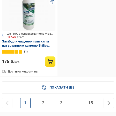
До -10% з суперкредиткою Visa Вигода
167.20
₴/шт.
Засіб для чищення плитки та
натурального каменю Brilias
1000 мл
1
176
₴/шт.
Доставка недоступна
ПОКАЗАТИ ЩЕ
1
2
3
...
15