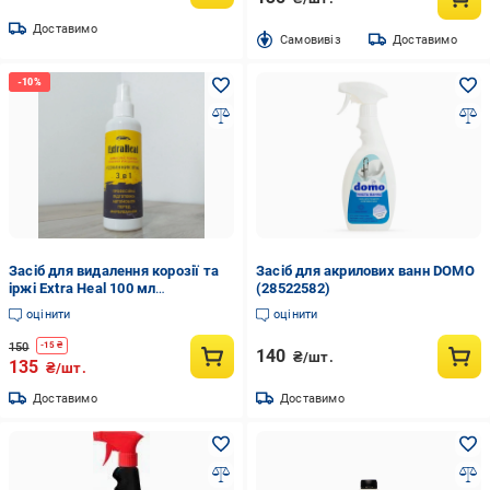
Доставимо
Cамовивіз
Доставимо
Засіб для видалення корозії та
Засіб для акрилових ванн DOMO
іржі Extra Heal 100 мл
(28522582)
(2016425035)
оцінити
оцінити
150
-
15
₴
140
₴/шт.
135
₴/шт.
Доставимо
Доставимо