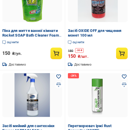
Піна для миття ванної кімнати
Засіб OXIDE OFF для чищення
Rocket SOAP Bath Cleaner Foam
монет 100 мл
Green Tea Зелений чай змінний
оцінити
оцінити
блок 350 мл (2899412504)
180
-
30
₴
150
₴/уп.
150
₴/шт.
Доставимо
Доставимо
Засіб мийний для сантехніки
Перетворювач іржi Rust