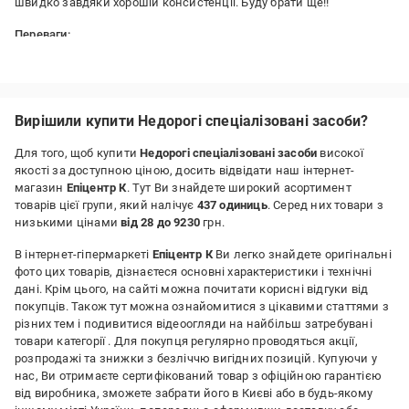
швидко завдяки хорошій консистенції. Буду брати ще!!
Переваги:
економна витрата, якість
Недоліки:
не було
Вирішили купити Недорогі спеціалізовані засоби?
Для того, щоб купити
Недорогі спеціалізовані засоби
високої
якості за доступною ціною, досить відвідати наш інтернет-
магазин
Епіцентр К
. Тут Ви знайдете широкий асортимент
товарів цієї групи, який налічує
437 одиниць
. Серед них товари з
низькими цінами
від 28 до 9230
грн.
В інтернет-гіпермаркеті
Епіцентр К
Ви легко знайдете оригінальні
фото цих товарів, дізнаєтеся основні характеристики і технічні
дані. Крім цього, на сайті можна почитати корисні відгуки від
покупців. Також тут можна ознайомитися з цікавими статтями з
різних тем і подивитися відеоогляди на найбільш затребувані
товари категорії
. Для покупця регулярно проводяться акції,
розпродажі та знижки з безліччю вигідних позицій. Купуючи у
нас, Ви отримаєте сертифікований товар з офіційною гарантією
від виробника, зможете забрати його в Києві або в будь-якому