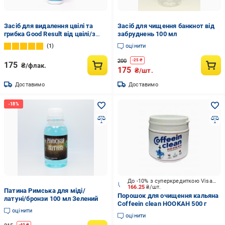
Засіб для видалення цвілі та
Засіб для чищення банкнот від
грибка Good Result від цвілі/з
забруднень 100 мл
розпилювачем (GR2035010)
1
оцінити
200
-
25
₴
175
₴/флак.
175
₴/шт.
Доставимо
Доставимо
До -10% з суперкредиткою Visa Вигода
166.25
₴/шт.
Патина Римська для міді/
Порошок для очищення кальяна
латуні/бронзи 100 мл Зелений
Coffeein clean HOOKAH 500 г
оцінити
оцінити
-
40
₴