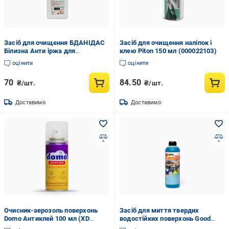
Засіб для очищення БДАНІДАС
Засіб для очищення наліпок і
Білизна Анти іржа для
клею Piton 150 мл (000022103)
поверхонь та хірургічних
оцінити
оцінити
інструментів від корозії 1 л
(14940465)
70
84.50
₴/шт.
₴/шт.
Доставимо
Доставимо
Очисник-аерозоль поверхонь
Засіб для миття твердих
Domo Антиклей 100 мл (XD
водостійких поверхонь Good
10096)
Result 1 л з дезінфікуючим