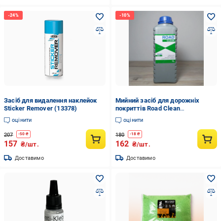
Засіб для видалення наклейок
Мийний засіб для дорожніх
Sticker Remover (13378)
покриттів Road Clean
Концентрат 1 л (X-1498)
оцінити
оцінити
207
180
-
50
₴
-
18
₴
157
162
₴/шт.
₴/шт.
Доставимо
Доставимо