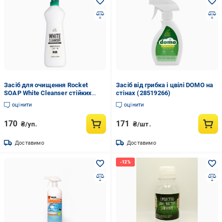
Засіб для очищення Rocket
Засіб від грибка і цвілі DOMO на
SOAP White Cleanser стійких
стінах (28519266)
забруднень 360 г (2899412500)
оцінити
оцінити
170
171
₴/уп.
₴/шт.
Доставимо
Доставимо