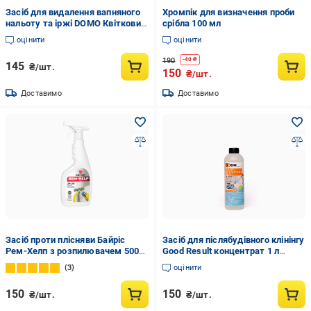
Засіб для видалення вапняного
Хромпік для визначення проби
нальоту та іржі DOMO Квітковий
срібла 100 мл
(28523437)
оцінити
оцінити
190
-
40
₴
145
₴/шт.
150
₴/шт.
Доставимо
Доставимо
Засіб проти плісняви Байріс
Засіб для післябудівного клінінгу
Рем-Хелп з розпилювачем 500
Good Result концентрат 1 л
мл
(GC3010010)
3
оцінити
150
150
₴/шт.
₴/шт.