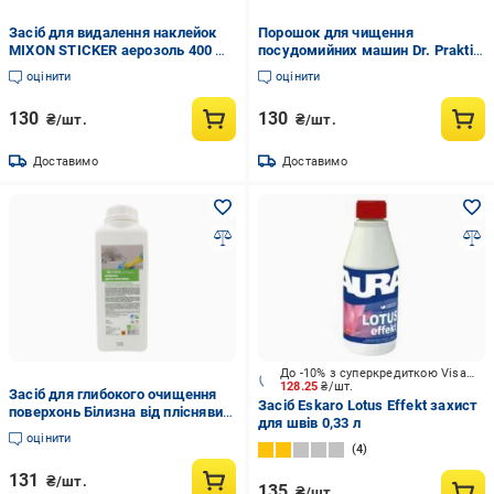
Засіб для видалення наклейок
Порошок для чищення
MIXON STICKER аерозоль 400 мл
посудомийних машин Dr. Prakti 3
(000022427)
капсули (502789)
оцінити
оцінити
130
130
₴/шт.
₴/шт.
Доставимо
Доставимо
До -10% з суперкредиткою Visa Вигода
128.25
₴/шт.
Засіб для глибокого очищення
Засіб Eskaro Lotus Effekt захист
поверхонь Білизна від пліснявих
для швів 0,33 л
грибів 1 л (УТ000002105)
оцінити
4
131
₴/шт.
135
₴/шт.