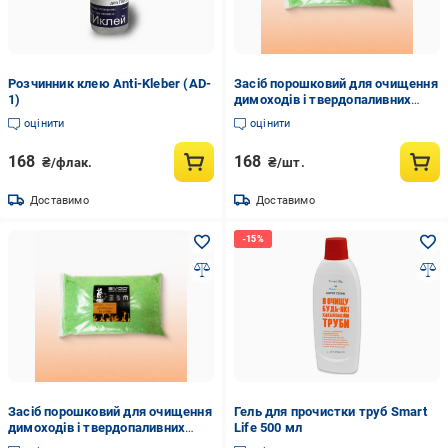
Розчинник клею Anti-Kleber (AD-
Засіб порошковий для очищення
1)
димоходів і твердопаливних
котлів від сажі SVOD
оцінити
оцінити
Professional 1 кг пакет (sl2041)
168
168
₴/флак.
₴/шт.
Доставимо
Доставимо
Засіб порошковий для очищення
Гель для прочистки труб Smart
димоходів і твердопаливних
Life 500 мл
котлів від сажі SVOD