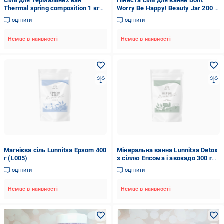
Сіль для термальних ван
Піниста сіль для ванни Don't
Thermal spring composition 1 кг
Worry Be Happy! Beauty Jar 200 г
(27617076)
(4751030830339)
оцінити
оцінити
Немає в наявності
Немає в наявності
Магнієва сіль Lunnitsa Epsom 400
Мінеральна ванна Lunnitsa Detox
г (L005)
з сіллю Епсома і авокадо 300 г
(L001)
оцінити
оцінити
Немає в наявності
Немає в наявності