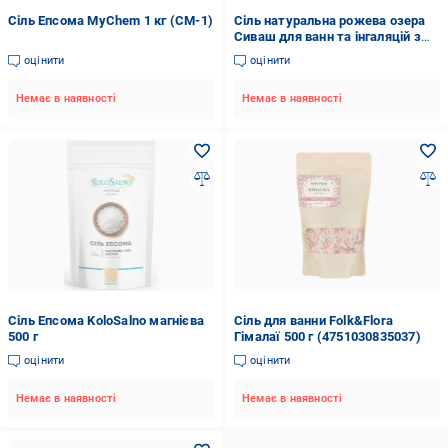
Сіль Епсома MyChem 1 кг (СМ-1)
Сіль натуральна рожева озера
Сиваш для ванн та інгаляцій з
бета-каротином 1 кг
оцінити
оцінити
(2393624207)
Немає в наявності
Немає в наявності
Сіль Епсома KoloSalno магнієва
Сіль для ванни Folk&Flora
500 г
Гімалаї 500 г (4751030835037)
оцінити
оцінити
Немає в наявності
Немає в наявності