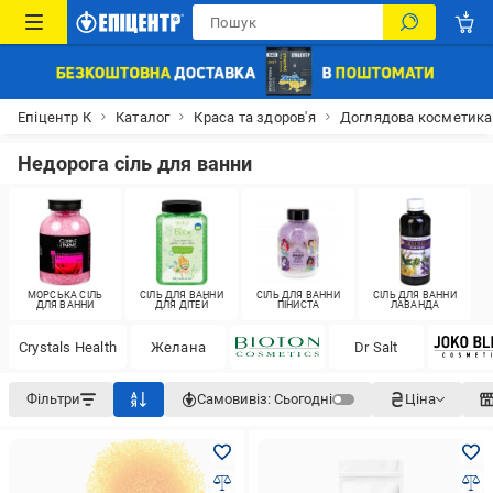
Епіцентр К
Каталог
Краса та здоров'я
Доглядова косметика
Недорога сіль для ванни
МОРСЬКА СІЛЬ
СІЛЬ ДЛЯ ВАННИ
СІЛЬ ДЛЯ ВАННИ
СІЛЬ ДЛЯ ВАННИ
ДЛЯ ВАННИ
ДЛЯ ДІТЕЙ
ПІНИСТА
ЛАВАНДА
Crystals Health
Желана
Dr Salt
Фільтри
Самовивіз:
Сьогодні
Ціна