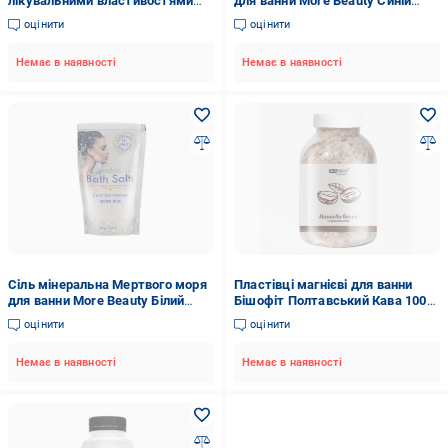
лікувальними властивостями
для ванни More Beauty Синій
Хвойний 500 г (1003)
(7290016101089/01)
оцінити
оцінити
Немає в наявності
Немає в наявності
Сіль мінеральна Мертвого моря
Пластівці магнієві для ванни
для ванни More Beauty Білий
Бішофіт Полтавський Кава 1000
(7290016101089/2)
г (1010980-1K)
оцінити
оцінити
Немає в наявності
Немає в наявності