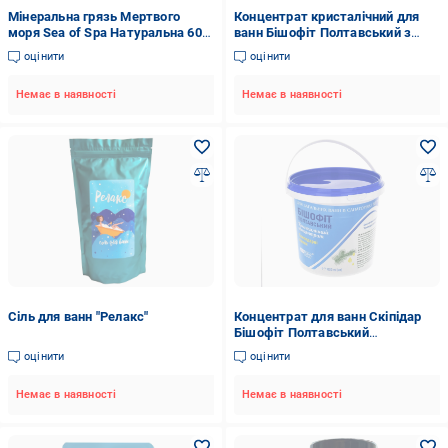
Мінеральна грязь Мертвого
Концентрат кристалічний для
моря Sea of Spa Натуральна 600
ванн Бішофіт Полтавський з
г (7290010673100)
ефірною олією шавлії 5000 мл
оцінити
оцінити
(1011004-1K)
Немає в наявності
Немає в наявності
Сіль для ванн "Релакс"
Концентрат для ванн Скіпідар
Бішофіт Полтавський
кристалічний 1000 мл (1011007-
оцінити
оцінити
1K)
Немає в наявності
Немає в наявності