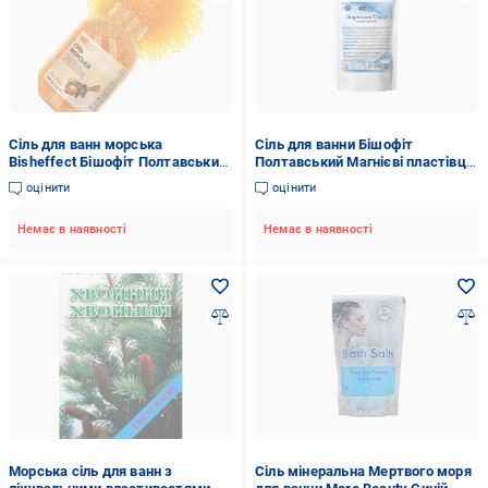
Сіль для ванн морська
Сіль для ванни Бішофіт
Bisheffect Бішофіт Полтавський
Полтавський Магнієві пластівці
з апельсином 1300 г (29867372)
розслаблююча 500 г (1011043-
оцінити
оцінити
Other)
Немає в наявності
Немає в наявності
Морська сіль для ванн з
Сіль мінеральна Мертвого моря