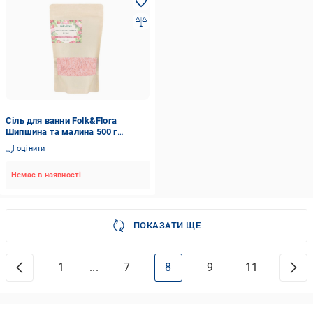
Сіль для ванни Folk&Flora
Шипшина та малина 500 г
(4751030835068)
оцінити
Немає в наявності
ПОКАЗАТИ ЩЕ
1
...
7
8
9
11