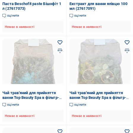
Паста Beschofit paste Бішофіт 1
Екстракт для ванни ялівцю 100
л (27617073)
мл (27617091)
оцінити
оцінити
Немає в наявності
Немає в наявності
Чай трав'яний для прийняття
Чай трав'яний для прийняття
ванни Top Beauty Spa в фільтр-
ванни Top Beauty Spa в фільтр-
пакеті Морський 250 г (22040)
пакеті Цитрусовий 250 г (22041)
оцінити
оцінити
Немає в наявності
Немає в наявності