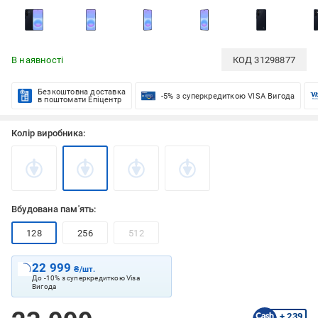
В наявності
КОД
31298877
Безкоштовна доставка
-5% з суперкредиткою VISA Вигода
в поштомати Епіцентр
Колір виробника:
Вбудована пам'ять:
128
256
512
22 999
₴/шт.
До -10% з суперкредиткою Visa
Вигода
+ 239