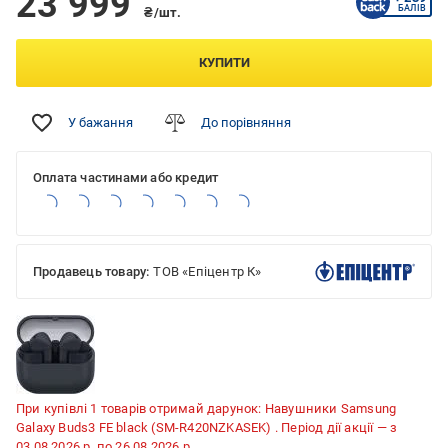
23 999
БАЛІВ
₴/шт.
КУПИТИ
У бажання
До порівняння
Оплата частинами або кредит
Продавець товару:
ТОВ «Епіцентр К»
При купівлі 1 товарів отримай дарунок:
Навушники Samsung
Galaxy Buds3 FE black (SM-R420NZKASEK)
. Період дії акції — з
03.08.2026 р. по 26.08.2026 р.