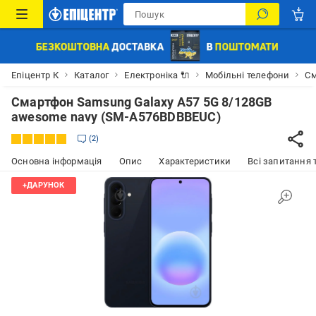
Епіцентр К
Каталог
Електроніка 🔌
Мобільні телефони
См
Смартфон Samsung Galaxy A57 5G 8/128GB
awesome navy (SM-A576BDBBEUC)
2
Основна інформація
Опис
Характеристики
Всі запитання т