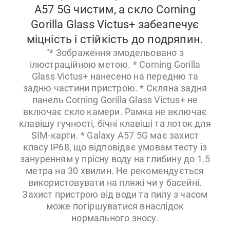
A57 5G чистим, а скло Corning
Gorilla Glass Victus+ забезпечує
міцність і стійкість до подряпин.
"* Зображення змодельовано з
ілюстраційною метою. * Corning Gorilla
Glass Victus+ нанесено на передню та
задню частини пристрою. * Скляна задня
панель Corning Gorilla Glass Victus+ не
включає скло камери. Рамка не включає
клавішу гучності, бічні клавіші та лоток для
SIM-карти. * Galaxy A57 5G має захист
класу IP68, що відповідає умовам тесту із
зануренням у прісну воду на глибину до 1.5
метра на 30 хвилин. Не рекомендується
використовувати на пляжі чи у басейні.
Захист пристрою від води та пилу з часом
може погіршуватися внаслідок
нормального зносу.