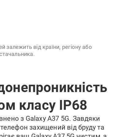
ей залежить від країни, регіону або
стачальника.
донепроникність
том класу IP68
внено з Galaxy A37 5G. Завдяки
 телефон захищений від бруду та
рігає ваш Galaxy A37 5G чистим, а