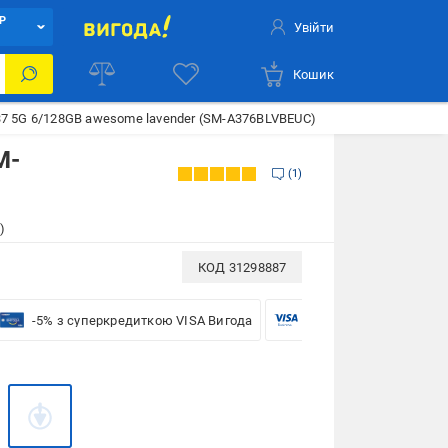
Р
Увійти
Кошик
7 5G 6/128GB awesome lavender (SM-A376BLVBEUC)
M-
1
)
КОД
31298887
-5% з суперкредиткою VISA Вигода
-5% для бізнесу з VISA