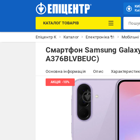
КИ
Киї
КАТАЛОГ ТОВАРІВ
Епіцентр К
Каталог
Електроніка 🔌
Мобільні
Смартфон Samsung Galaxy
A376BLVBEUC)
Основна інформація
Опис
Характеристи