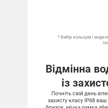
* Вибір кольорів і модел
по
Відмінна во
із захис
Почніть свій день впе
захисту класу IP68 ваш
бризок, міцна рамка збе