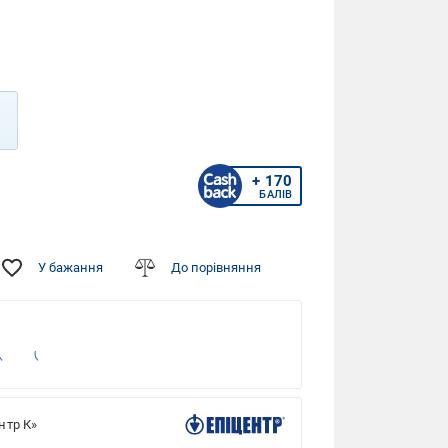
+ 170
БАЛІВ
У бажання
До порівняння
нтр К»