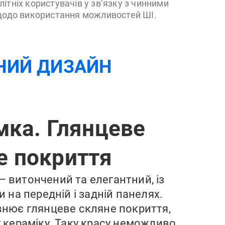
ітніх користувачів у зв’язку з чинними
одо використання можливостей ШІ.
НИЙ ДИЗАЙН
мка. Глянцеве
е покриття
 – витончений та елегантний, із
на передній і задній панелях.
нює глянцеве скляне покриття,
у кераміку. Таку красу неможливо