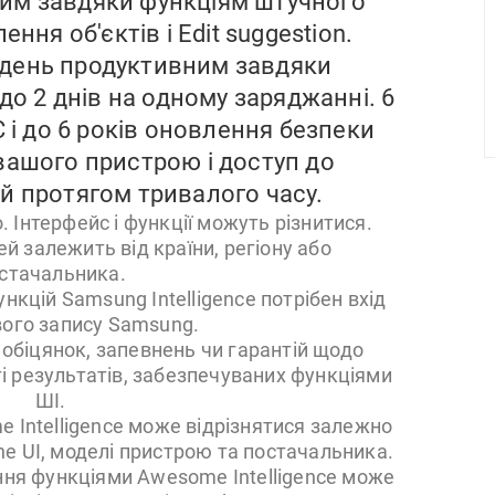
шим завдяки функціям штучного
ення об'єктів і Edit suggestion.
 день продуктивним завдяки
до 2 днів на одному заряджанні. 6
 і до 6 років оновлення безпеки
вашого пристрою і доступ до
й протягом тривалого часу.
 Інтерфейс і функції можуть різнитися.
ей залежить від країни, регіону або
стачальника.
нкцій Samsung Intelligence потрібен вхід
вого запису Samsung.
 обіцянок, запевнень чи гарантій щодо
ті результатів, забезпечуваних функціями
ШІ.
e Intelligence може відрізнятися залежно
One UI, моделі пристрою та постачальника.
ання функціями Awesome Intelligence може