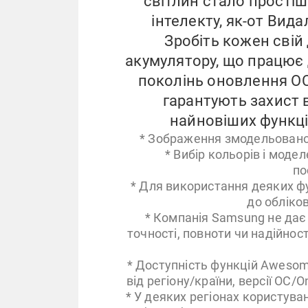
світлин стало прості
інтелекту, як-от Видал
Зробіть кожен свій
акумулятору, що працює 
поколінь оновлення ОС
гарантують захист 
найновіших функці
* Зображення змодельовано.
* Вибір кольорів і модел
по
* Для використання деяких фу
до обліко
* Компанія Samsung не дає
точності, повноти чи надійнос
* Доступність функцій Awesom
від регіону/країни, версії ОС/
* У деяких регіонах користув