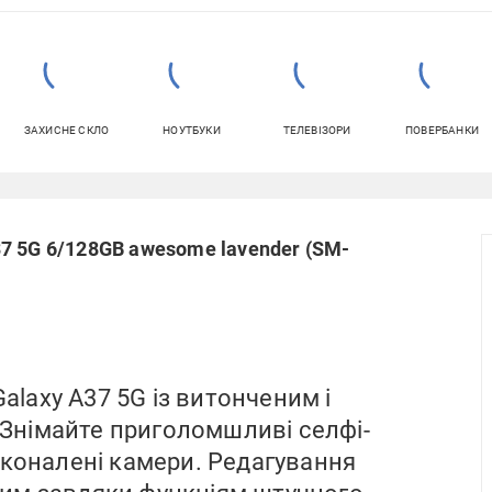
ЗАХИСНЕ СКЛО
НОУТБУКИ
ТЕЛЕВІЗОРИ
ПОВЕРБАНКИ
7 5G 6/128GB awesome lavender (SM-
alaxy A37 5G із витонченим і
Знімайте приголомшливі селфі-
сконалені камери. Редагування