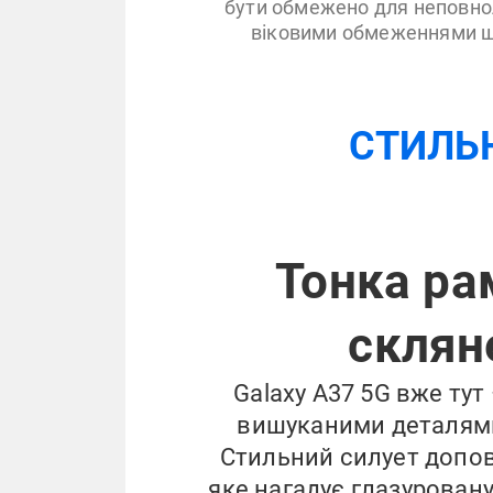
бути обмежено для неповнол
віковими обмеженнями щ
СТИЛЬ
Тонка ра
склян
Galaxy A37 5G вже тут
вишуканими деталями 
Стильний силует допов
яке нагадує глазурован