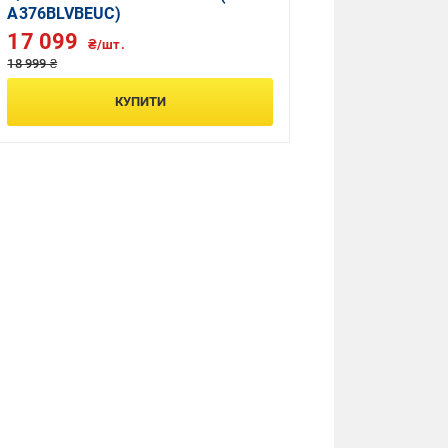
A376BLVBEUC)
17 099
₴/шт.
18 999 ₴
КУПИТИ