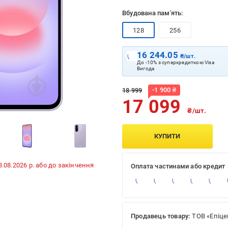
Вбудована пам'ять:
128
256
16 244.05
₴/шт.
До -10% з суперкредиткою Visa
Вигода
-
1 900
₴
18 999
17 099
₴/шт.
КУПИТИ
13.08.2026 р. або до закінчення
Оплата частинами або кредит
Продавець товару:
ТОВ «Епіце