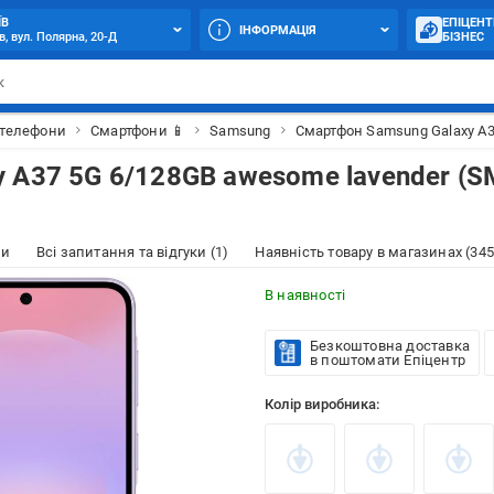
ЇВ
ЕПІЦЕНТ
ІНФОРМАЦІЯ
в, вул. Полярна, 20-Д
БІЗНЕС
 телефони
Смартфони 📱
Samsung
Смартфон Samsung Galaxy A3
 A37 5G 6/128GB awesome lavender (S
ки
Всі запитання та відгуки (1)
Наявність товару в магазинах (345
В наявності
Безкоштовна доставка
в поштомати Епіцентр
Колір виробника: