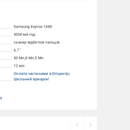
Samsung Exynos 1480
5000 мА·год
сканер відбитків пальців
6,7 "
50 Мп
8 Мп
5 Мп
12 міс.
Оплата частинами в Епіцентрі
Шкільний ярмарок!
ру