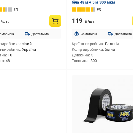
біла 48 мм 5 м 300 мкм
7
8
119
₴/шт.
₴/шт.
амовивіз
Доставимо
Cамовивіз
Доставимо
 виробника
сірий
Країна-виробник
Бельгія
а-виробник
Україна
Колір виробника
білий
ина
10
Довжина
5
на
48
Товщина
300