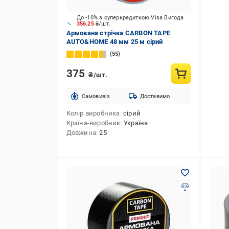
До -10% з суперкредиткою Visa Вигода
356.25
₴/шт.
Армована стрічка CARBON TAPE
AUTO&HOME 48 мм 25 м сірий
55
375
₴/шт.
Cамовивіз
Доставимо
Колір виробника
сірий
Країна-виробник
Україна
Довжина
25