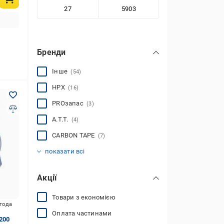
Бренди
Інше
(54)
HPX
(16)
PROзапас
(3)
A.T.T.
(4)
CARBON TAPE
(7)
3M
Mustang
Mako
Elcor
Buromax
Vorel
Термоізол
Scley
Alloid
Cristal
LT-tools
MasterTool
Material
Mercury
Polax
SANTAN
(3)
(4)
(1)
(1)
(14)
(3)
(2)
(1)
(1)
(2)
(9)
(1)
(1)
(1)
(1)
(5)
показати всі
Акції
Товари з економією
игода
Оплата частинами
200