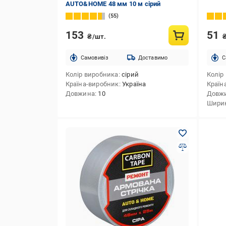
AUTO&HOME 48 мм 10 м сірий
55
153
51
₴/шт.
Cамовивіз
Доставимо
C
Колір виробника
сірий
Колір
Країна-виробник
Україна
Країн
Довжина
10
Довж
Шири