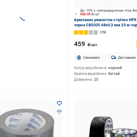
До -10% з суперкредиткою Visa В
436.05
₴/шт.
Армована ремонтна стрічка HPX
чорна CB5025 48x0,3 мм 25 м чо
15
459
₴/шт.
Cамовивіз
Доставимо
Колір виробника
чорний
Країна-виробник
Китай
Довжина
25