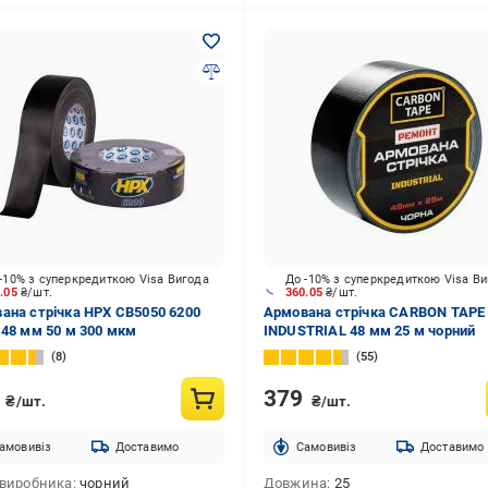
-10% з суперкредиткою Visa Вигода
До -10% з суперкредиткою Visa В
1.05
₴/шт.
360.05
₴/шт.
ана стрічка HPX CB5050 6200
Армована стрічка CARBON TAPE
 48 мм 50 м 300 мкм
INDUSTRIAL 48 мм 25 м чорний
8
55
9
379
₴/шт.
₴/шт.
амовивіз
Доставимо
Cамовивіз
Доставимо
 виробника
чорний
Довжина
25