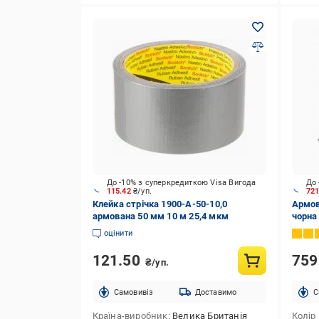
До -10% з суперкредиткою Visa Вигода
До 
115.42
₴/уп.
72
Клейка стрічка 1900-A-50-10,0
Армов
армована 50 мм 10 м 25,4 мкм
чорна
оцінити
121.50
75
₴/уп.
Cамовивіз
Доставимо
C
Країна-виробник
Велика Британія
Колір