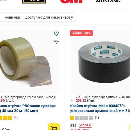
новинки
доступно для самовивозу
-10% з суперкредиткою Visa Вигода
До -10% з суперкредиткою Visa В
4.80
₴/шт.
252.22
₴/шт.
ана стрічка PROзапас прозора
Клейка стрічка Mako 830407PL
а) 48 мм 20 м 150 мкм
універсальна армована 48 мм 50
4
1
295
-
29.50
₴
4
₴/шт.