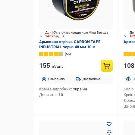
До -10% з суперкредиткою Visa Вигода
До 
147.25
₴/шт.
10
Армована стрічка CARBON TAPE
Армов
INDUSTRIAL чорна 48 мм 10 м
55
155
10
₴/шт.
Cамовивіз
Доставимо
C
Країна-виробник
Україна
Колір
Довжина
10
Країн
Довж
Шири