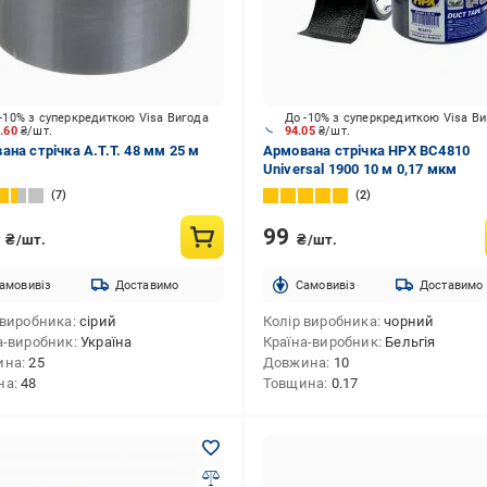
-10% з суперкредиткою Visa Вигода
До -10% з суперкредиткою Visa В
2.60
₴/шт.
94.05
₴/шт.
ана стрічка A.T.T. 48 мм 25 м
Армована стрічка HPX BC4810
Universal 1900 10 м 0,17 мкм
7
2
8
99
₴/шт.
₴/шт.
амовивіз
Доставимо
Cамовивіз
Доставимо
 виробника
сірий
Колір виробника
чорний
а-виробник
Україна
Країна-виробник
Бельгія
ина
25
Довжина
10
на
48
Товщина
0.17