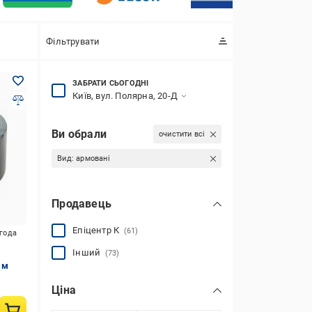
Фільтрувати
ЗАБРАТИ СЬОГОДНІ
Київ, вул. Полярна, 20-Д
Ви обрали
очистити всі
Вид:
армовані
Продавець
Епіцентр К
(61)
игода
Інший
(73)
 м
Ціна