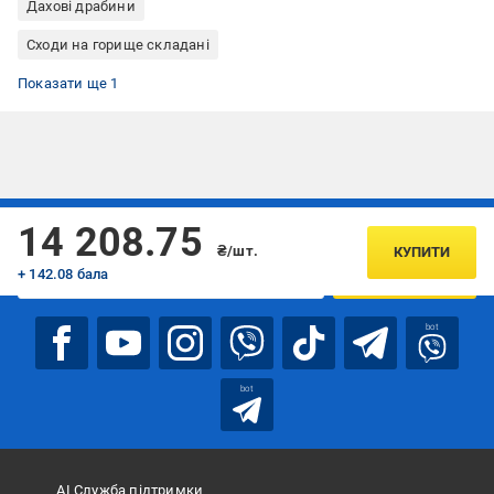
Дахові драбини
Сходи на горище складані
Сходи з утепленим люком
Показати ще 1
Підписуйтесь, щоб дізнаватись першим про акції та пропозиції
14 208.75
₴/шт.
КУПИТИ
+ 142.08 бала
ПІДПИСАТИСЯ
bot
bot
АІ Служба підтримки