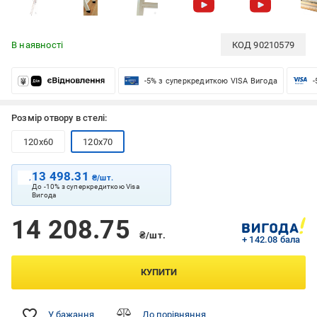
В наявності
КОД
90210579
-5% з суперкредиткою VISA Вигода
-
Розмір отвору в стелі:
120x60
120x70
13 498.31
₴/шт.
До -10% з суперкредиткою Visa
Вигода
14 208.75
₴/шт.
+ 142.08 бала
КУПИТИ
У бажання
До порівняння