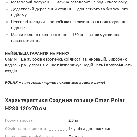
Металевий поручень – можна встановити з будь-якого боку.
Додатковий дерев'яний ступінь – для легкого та безпечного
підйому.
Нековзкі насадки – запобігають ковзанню та пошкодженню
підлоги.
Максимальне навантаження – 160 кг – витримує високі
навантаження.
НАЙБІЛЬША ГАРАНТІЯ НА РИНКУ
OMAN – це 35 років європейської якості та інновацій. Виробник
надає 5-річну гарантію, що підтверджує надійність і довговічність
сходів.
POLAR – найтепліші горищні сходи для вашого дому!
Характеристики Сходи на горище Oman Polar
H280 120x70 см
Робоча висота:
2.8 м
Обмін та повернення:
14 днів з дня покупки
Країна реєстрації бренду:
Польща