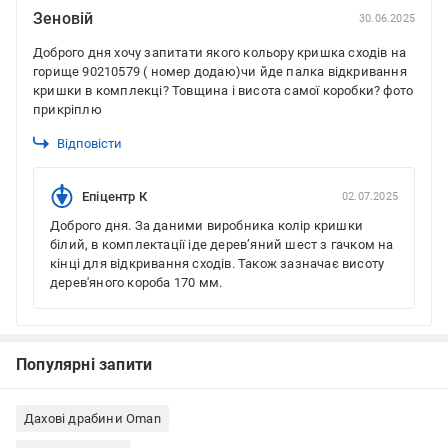
Зеновій
30.06.2025
Доброго дня хочу запитати якого кольору кришка сходів на
горище 90210579 ( номер додаю)чи йде палка відкривання
кришки в комплекці? Товщина і висота самої коробки? фото
прикріплю
Відповісти
Епіцентр К
02.07.2025
Доброго дня. За даними виробника колір кришки
білий, в комплектації іде дерев’яний шест з гачком на
кінці для відкривання сходів. Також зазначає висоту
дерев'яного короба 170 мм.
Популярні запити
Дахові драбини Oman