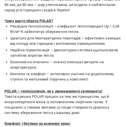
86 мм, де 80 мм – шар утеплювача, ця модель є найтеплішою
серед усіх горищних сходів в Україні!
Чому варто обрати POLAR?
Рекордна теплоізоляція – коефіцієнт теплопередачі Ug = 0,36
Вт/м²·К забезпечує збереження тепла.
Ідеально для температурних перепадів – ефективно захищає
від холоду між горищем і житловими приміщеннями.
Надійна герметизація – двоконтурна система ущільнювачів
запобігає втратам тепла.
Економія на опаленні – значно зменшує витрати на
енергоресурси.
Безпека та комфорт – антиковзні насічки на додатковому
ступені та металевий поручень у комплекті.
POLAR – теплоізоляція, як у двокамерного склопакета!
Товста кришка POLAR працює за тим же принципом, що й
енергозберігаючі вікна із заповненням інертним газом. У
поєднанні з такими вікнами ці сходи створюють ідеальну
систему збереження тепла у вашому домі.
Комфорт і безпека на кожному кроці