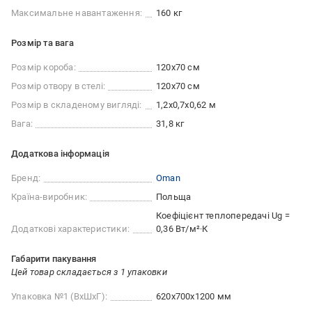
Максимальне навантаження:
160 кг
Розмір та вага
Розмір короба:
120x70 см
Розмір отвору в стелі:
120x70 см
Розмір в складеному вигляді:
1,2x0,7x0,62 м
Вага:
31,8 кг
Додаткова інформація
Бренд:
Oman
Країна-виробник:
Польща
Коефіцієнт теплопередачі Ug =
Додаткові характеристики:
0,36 Вт/м²·К
Габарити пакування
Цей товар складається з 1 упаковки
Упаковка №1 (ВхШхГ):
620x700x1200 мм