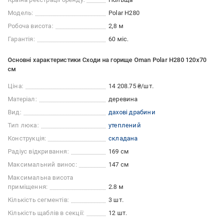
Модель:
Polar H280
Робоча висота:
2,8 м
Гарантія:
60 міс.
Основні характеристики Сходи на горище Oman Polar H280 120x70
см
Ціна:
14 208.75 ₴/шт.
Матеріал:
деревина
Вид:
дахові драбини
Тип люка:
утеплений
Конструкція:
складана
Радіус відкривання:
169 см
Максимальний винос:
147 см
Максимальна висота
приміщення:
2.8 м
Кількість сегментів:
3 шт.
Кількість щаблів в секції:
12 шт.