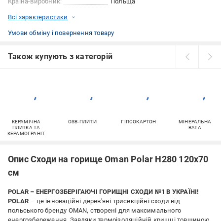
Країна-виробник:
Польща
Всі характеристики
Умови обміну і повернення товару
Також купують з категорій
КЕРАМІЧНА
OSB-ПЛИТИ
ГІПСОКАРТОН
МІНЕРАЛЬНА
ПЛИТКА ТА
ВАТА
КЕРАМОГРАНІТ
Опис Сходи на горище Oman Polar H280 120x70
см
POLAR – ЕНЕРГОЗБЕРІГАЮЧІ ГОРИЩНІ СХОДИ №1 В УКРАЇНІ!
POLAR
– це інноваційні дерев'яні трисекційні сходи від
польського бренду OMAN, створені для максимального
енергозбереження. Завдяки термоізоляційній кришці товщиною