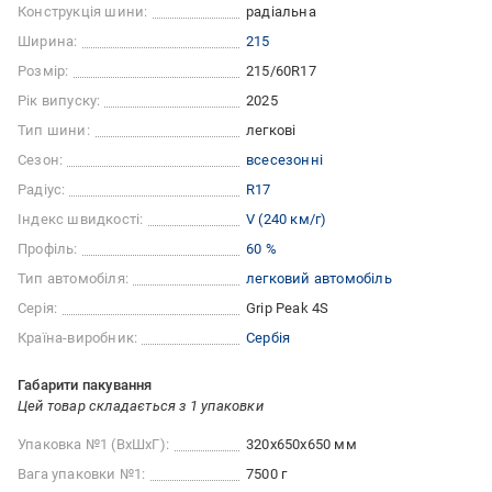
Конструкція шини:
радіальна
Ширина:
215
Розмір:
215/60R17
Рік випуску:
2025
Тип шини:
легкові
Сезон:
всесезонні
Радіус:
R17
Індекс швидкості:
V (240 км/г)
Профіль:
60 %
Тип автомобіля:
легковий автомобіль
Серія:
Grip Peak 4S
Країна-виробник:
Сербія
Габарити пакування
Цей товар складається з 1 упаковки
Упаковка №1 (ВхШхГ):
320x650x650 мм
Вага упаковки №1:
7500 г