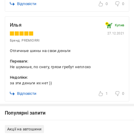
Відповісти
0
0
Илья
Купив
27.12.2021
Бренд: PREMIORRI
Отличные шины на свои деньги
Переваги:
Не шумные, по снегу, грязи гребут неплохо
Недоліки:
за эти деньги их нет ))
Відповісти
1
0
Популярні запити
Акції на автошини