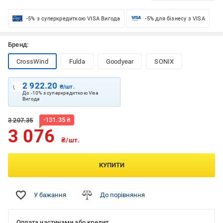
-5% з суперкредиткою VISA Вигода
-5% для бізнесу з VISA
Бренд:
CrossWind
Fulda
Goodyear
SONIX
2 922.20
₴/шт.
До -10% з суперкредиткою Visa
Вигода
-
131.35
₴
3 207.35
3 076
₴/шт.
КУПИТИ
У бажання
До порівняння
Оплата частинами або кредит