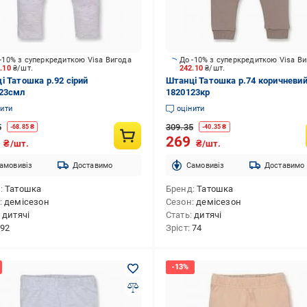
-10% з суперкредиткою Visa Вигода
До -10% з суперкредиткою Visa В
3.10
₴/шт.
242.10
₴/шт.
і Татошка р.92 сірий
Штанці Татошка р.74 коричневи
23смл
1820123кр
нити
оцінити
5
309.35
-
68.85
₴
-
40.35
₴
9
269
₴/шт.
₴/шт.
амовивіз
Доставимо
Cамовивіз
Доставимо
д
Татошка
Бренд
Татошка
демісезон
Сезон
демісезон
дитячі
Стать
дитячі
92
Зріст
74