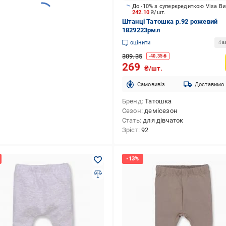
До -10% з суперкредиткою Visa В
242.10
₴/шт.
Штанці Татошка р.92 рожевий
1829223рмл
оцінити
4 в
309.35
-
40.35
₴
269
₴/шт.
Cамовивіз
Доставимо
Бренд
Татошка
Сезон
демісезон
Стать
для дівчаток
Зріст
92