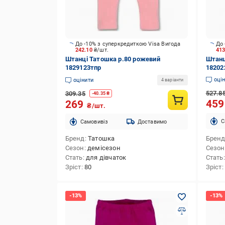
До -10% з суперкредиткою Visa Вигода
До 
242.10
₴/шт.
41
Штанці Татошка р.80 рожевий
Штанц
1829123тпр
18202
оці
оцінити
4 варіанти
527.8
309.35
-
40.35
₴
45
269
₴/шт.
C
Cамовивіз
Доставимо
Бренд
Татошка
Брен
Сезон
демісезон
Сезон
Стать
для дівчаток
Стать
Зріст
80
Зріст