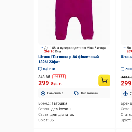
До -10% з суперкредиткою Visa Вигода
До 
269.10
₴/шт.
26
Штанці Татошка р.86 фіолетовий
Штани
1826123флт
оцінити
оці
343.85
343.8
-
44.85
₴
299
29
₴/шт.
Cамовивіз
Доставимо
C
Бренд
Татошка
Брен
Сезон
демісезон
Сезон
Стать
для дівчаток
Стать
Зріст
86
Зріст