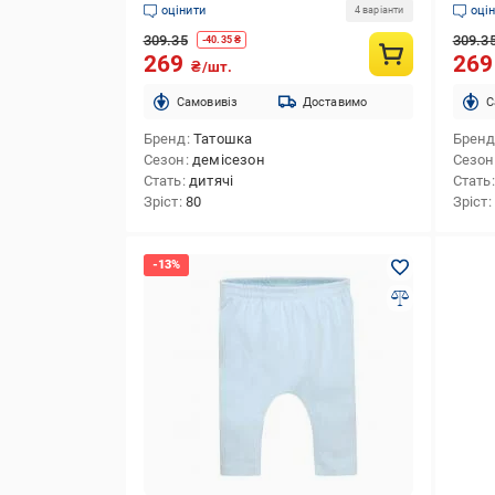
оцінити
оці
4 варіанти
309.35
309.3
-
40.35
₴
269
26
₴/шт.
Cамовивіз
Доставимо
C
Бренд
Татошка
Брен
Сезон
демісезон
Сезон
Стать
дитячі
Стать
Зріст
80
Зріст