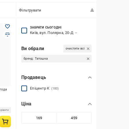
Фільтрувати
ЗАБРАТИ СЬОГОДНІ
Київ, вул. Полярна, 20-Д
Ви обрали
очистити всі
бренд:
Татошка
Продавець
Епіцентр К
(180)
игода
Ціна
аріанти