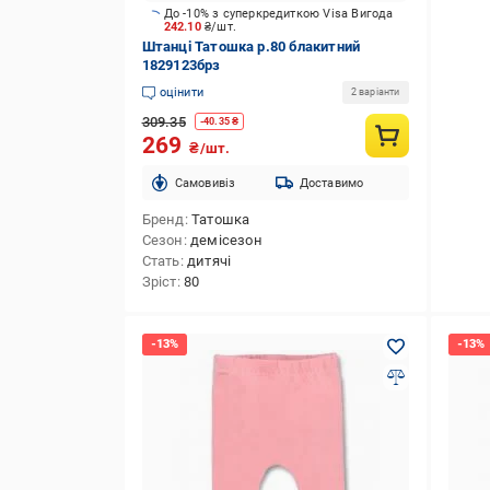
До -10% з суперкредиткою Visa Вигода
242.10
₴/шт.
Штанці Татошка р.80 блакитний
1829123брз
оцінити
2 варіанти
309.35
-
40.35
₴
269
₴/шт.
Cамовивіз
Доставимо
Бренд
Татошка
Сезон
демісезон
Стать
дитячі
Зріст
80