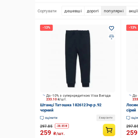
Сортувати
дешевші
дорогі
популярні
акції
До -10% з суперкредиткою Visa Вигода
До 
233.10
₴/шт.
23
Штанці Татошка 1826123чр р.92
Лосин
чорний
сірий
оцінити
оці
4 варіанти
297.85
297.8
-
38.85
₴
259
25
₴/шт.