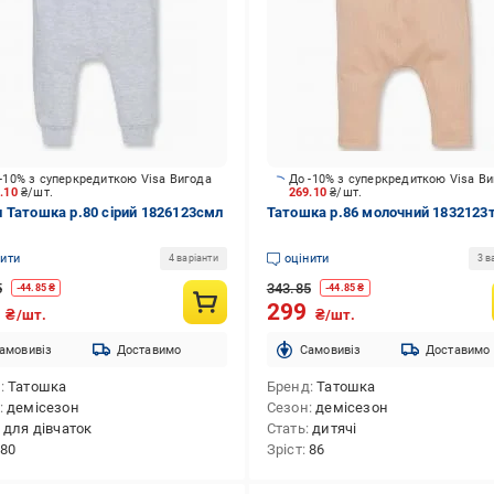
-10% з суперкредиткою Visa Вигода
До -10% з суперкредиткою Visa В
9.10
₴/шт.
269.10
₴/шт.
 Татошка р.80 сірий 1826123смл
Татошка р.86 молочний 1832123
нити
оцінити
4 варіанти
3 в
5
343.85
-
44.85
₴
-
44.85
₴
9
299
₴/шт.
₴/шт.
амовивіз
Доставимо
Cамовивіз
Доставимо
д
Татошка
Бренд
Татошка
демісезон
Сезон
демісезон
для дівчаток
Стать
дитячі
80
Зріст
86