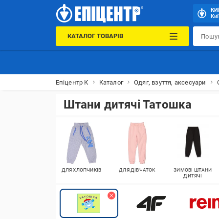
КИ
Киї
КАТАЛОГ ТОВАРІВ
Епіцентр К
Каталог
Одяг, взуття, аксесуари
Штани дитячі Татошка
ДЛЯ ХЛОПЧИКІВ
ДЛЯ ДІВЧАТОК
ЗИМОВІ ШТАНИ
ДИТЯЧІ