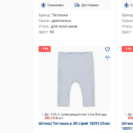
Cамовивіз
Доставимо
C
Бренд
Татошка
Брен
Сезон
демісезон
Сезон
Стать
для хлопчиків
Стать
Зріст
92
Зріст
До -10% з суперкредиткою Visa Вигода
До 
242.10
₴/шт.
24
Штанці Татошка р.80 сірий 1829123свс
Штанц
18291