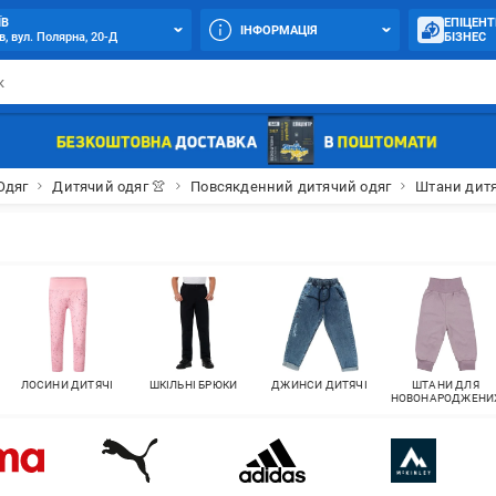
ЇВ
ЕПІЦЕНТ
ІНФОРМАЦІЯ
в, вул. Полярна, 20-Д
БІЗНЕС
Одяг
Дитячий одяг 👚
Повсякденний дитячий одяг
Штани дитя
ЛОСИНИ ДИТЯЧІ
ШКІЛЬНІ БРЮКИ
ДЖИНСИ ДИТЯЧІ
ШТАНИ ДЛЯ
НОВОНАРОДЖЕНИ