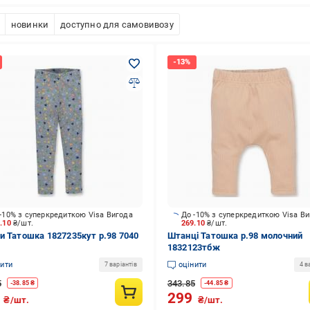
новинки
доступно для самовивозу
-10% з суперкредиткою Visa Вигода
До -10% з суперкредиткою Visa В
3.10
₴/шт.
269.10
₴/шт.
и Татошка 1827235кут р.98 7040
Штанці Татошка р.98 молочний
1832123тбж
нити
оцінити
7 варіантів
4 в
5
343.85
-
38.85
₴
-
44.85
₴
9
299
₴/шт.
₴/шт.