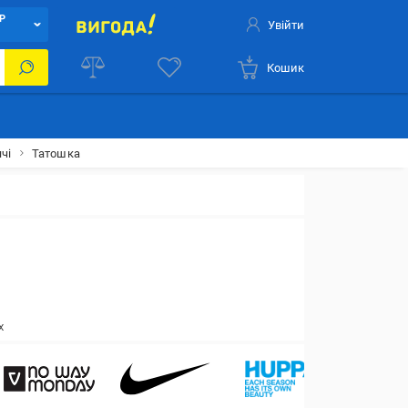
Р
Увійти
Кошик
чі
Татошка
Х