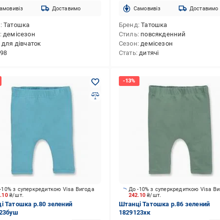
амовивіз
Доставимо
Cамовивіз
Доставимо
д
Татошка
Бренд
Татошка
демісезон
Стиль
повсякденний
для дівчаток
Сезон
демісезон
98
Стать
дитячі
-10% з суперкредиткою Visa Вигода
До -10% з суперкредиткою Visa В
2.10
₴/шт.
242.10
₴/шт.
і Татошка р.80 зелений
Штанці Татошка р.86 зелений
23буш
1829123хк