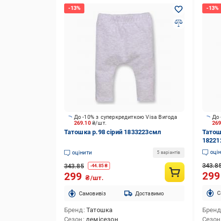
До -10% з суперкредиткою Visa Вигода
До 
269.10
₴/шт.
26
Татошка р.98 сірий 1833223смл
Татош
18221
оці
оцінити
5 варіантів
343.8
343.85
-
44.85
₴
29
299
₴/шт.
C
Cамовивіз
Доставимо
Бренд
Татошка
Брен
Сезон
демісезон
Сезон