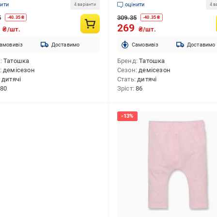
нити
оцінити
4 варіанти
4 в
5
309.35
-
40.35
₴
-
40.35
₴
9
269
₴/шт.
₴/шт.
амовивіз
Доставимо
Cамовивіз
Доставимо
д
Татошка
Бренд
Татошка
демісезон
Сезон
демісезон
дитячі
Стать
дитячі
80
Зріст
86