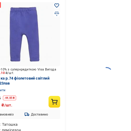
-10% з суперкредиткою Visa Вигода
9.10
₴/шт.
ка р.74 фіолетовий світлий
23лав
нити
5
-
44.85
₴
9
₴/шт.
амовивіз
Доставимо
д
Татошка
демісезон