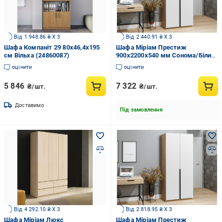
Від 1 948.86 ₴ X 3
Від 2 440.91 ₴ X 3
Шафа Компаніт 29 80х46,4х195
Шафа Міріам Престиж
см Вільха (24860087)
900x2200x540 мм Сонома/Білий
(20251)
оцінити
оцінити
5 846
7 322
₴/шт.
₴/шт.
Доставимо
Під замовлення
Від 4 292.10 ₴ X 3
Від 2 818.95 ₴ X 3
Шафа Міріам Люкс
Шафа Міріам Престиж