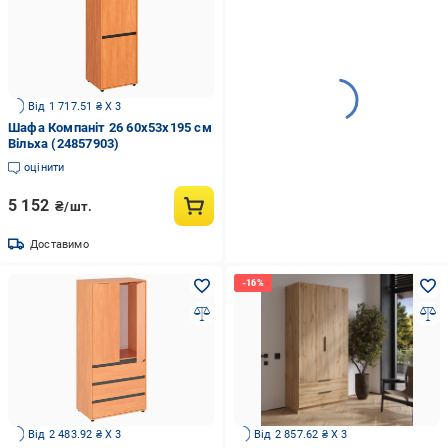
Від 1 717.51 ₴ X 3
Шафа Компаніт 26 60х53х195 см
Вільха (24857903)
оцінити
5 152
₴/шт.
Доставимо
Від 2 483.92 ₴ X 3
Від 2 857.62 ₴ X 3