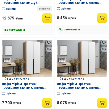
1600x2200x540 мм Дуб
1200x2200x540 мм Сонома/
молочний (20089)
Білий (20254)
оцінити
оцінити
8 варіантів
8 456
12 875
₴/шт.
₴/шт.
Під замовлення
Під замовлення
Від 2 566.92 ₴ X 3
Від 2 692.94 ₴ X 3
Шафа Міріам Престиж
Шафа Міріам Престиж
1000x2200x540 мм Сонома/
1100x2200x540 мм Сонома/
Білий (20252)
Білий (20253)
оцінити
оцінити
7 700
8 078
₴/шт.
₴/шт.