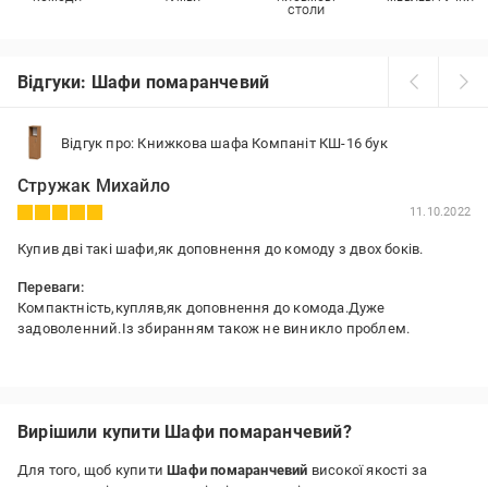
СТОЛИ
Відгуки: Шафи помаранчевий
Відгук про: Книжкова шафа Компаніт КШ-16 бук
Стружак Михайло
11.10.2022
Купив дві такі шафи,як доповнення до комоду з двох боків.
Переваги:
Компактність,купляв,як доповнення до комода.Дуже
задоволенний.Із збиранням також не виникло проблем.
Недоліки:
не виявив
Вирішили купити Шафи помаранчевий?
Для того, щоб купити
Шафи помаранчевий
високої якості за