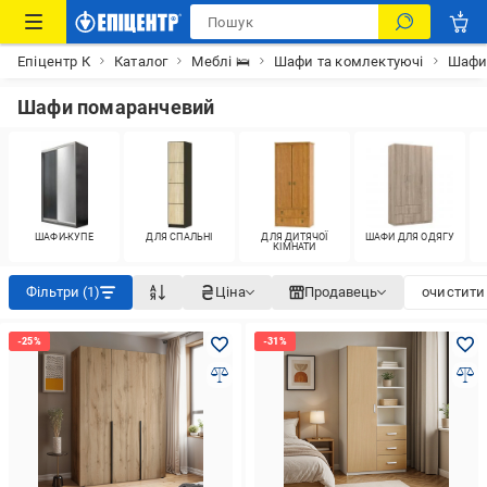
Епіцентр К
Каталог
Меблі 🛌
Шафи та комлектуючі
Шаф
Шафи помаранчевий
ШАФИ-КУПЕ
ДЛЯ СПАЛЬНІ
ДЛЯ ДИТЯЧОЇ
ШАФИ ДЛЯ ОДЯГУ
КІМНАТИ
Фільтри (1)
Ціна
Продавець
очистити 