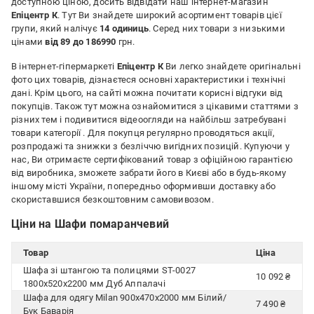
доступною ціною, досить відвідати наш інтернет-магазин
Епіцентр К
. Тут Ви знайдете широкий асортимент товарів цієї
групи, який налічує
14 одиниць
. Серед них товари з низькими
цінами
від 89 до 186990
грн.
В інтернет-гіпермаркеті
Епіцентр К
Ви легко знайдете оригінальні
фото цих товарів, дізнаєтеся основні характеристики і технічні
дані. Крім цього, на сайті можна почитати корисні відгуки від
покупців. Також тут можна ознайомитися з цікавими статтями з
різних тем і подивитися відеоогляди на найбільш затребувані
товари категорії
. Для покупця регулярно проводяться акції,
розпродажі та знижки з безліччю вигідних позицій. Купуючи у
нас, Ви отримаєте сертифікований товар з офіційною гарантією
від виробника, зможете забрати його в Києві або в будь-якому
іншому місті України, попередньо оформивши доставку або
скориставшися безкоштовним самовивозом.
Ціни на Шафи помаранчевий
Товар
Ціна
Шафа зі штангою та полицями ST-0027
10 092 ₴
1800х520х2200 мм Дуб Аппалачі
Шафа для одягу Milan 900х470х2000 мм Білий/
7 490 ₴
Бук Баварія