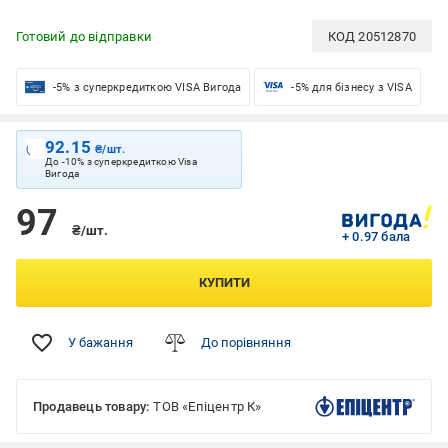
Готовий до відправки
КОД
20512870
-5% з суперкредиткою VISA Вигода
-5% для бізнесу з VISA
92.15
₴/шт.
До -10% з суперкредиткою Visa
Вигода
97
₴/шт.
+ 0.97 бала
КУПИТИ
У бажання
До порівняння
Продавець товару:
ТОВ «Епіцентр К»