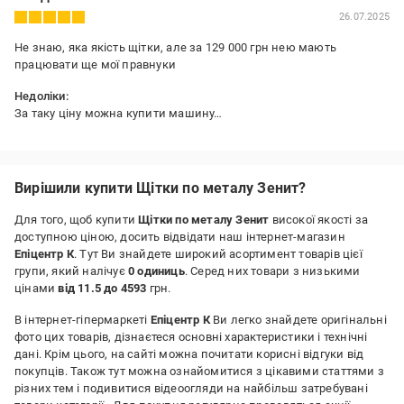
26.07.2025
Не знаю, яка якість щітки, але за 129 000 грн нею мають
працювати ще мої правнуки
Недоліки:
За таку ціну можна купити машину…
Вирішили купити Щітки по металу Зенит?
Для того, щоб купити
Щітки по металу Зенит
високої якості за
доступною ціною, досить відвідати наш інтернет-магазин
Епіцентр К
. Тут Ви знайдете широкий асортимент товарів цієї
групи, який налічує
0 одиниць
. Серед них товари з низькими
цінами
від 11.5 до 4593
грн.
В інтернет-гіпермаркеті
Епіцентр К
Ви легко знайдете оригінальні
фото цих товарів, дізнаєтеся основні характеристики і технічні
дані. Крім цього, на сайті можна почитати корисні відгуки від
покупців. Також тут можна ознайомитися з цікавими статтями з
різних тем і подивитися відеоогляди на найбільш затребувані