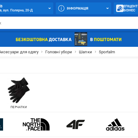
ЇВ
ЕПІЦЕНТ
ІНФОРМАЦІЯ
в, вул. Полярна, 20-Д
БІЗНЕС
Аксесуари для одягу
Головні убори
Шапки
Sportalm
ПЕРЧАТКИ