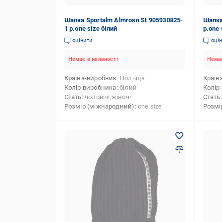
Шапка Sportalm Almrosn St 905930825-
Шапка
1 р.one size білий
р.one 
оцінити
оці
Немає в наявності
Немає
Країна-виробник
Польща
Країн
Колір виробника
білий
Колір
Стать
чоловічі,жіночі
Стать
Розмір (міжнародний)
one size
Розмі