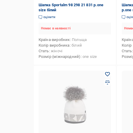
Шапка Sportalm 98 298 21 831 р.one
Шапка
size білий
р.one
оцінити
оці
Немає в наявності
Немає
Країна-виробник
Польща
Країн
Колір виробника
білий
Колір
Стать
жіночі
Стать
Розмір (міжнародний)
one size
Розмі