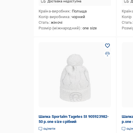
Доставка недоступна
Д
Країна-виробник
Польща
Країн
Колір виробника
чорний
Колір
Стать
жіночі
Стать
Розмір (міжнародний)
one size
Розмі
Шапка Sportalm Tagetes St 905923982-
Шапка
50 р.one size срібний
р.one
оцінити
оці