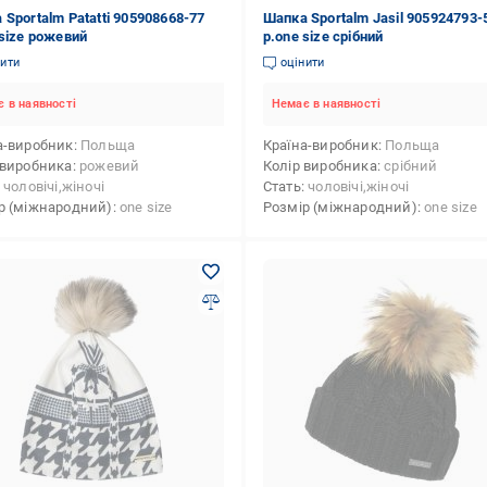
 Sportalm Patatti 905908668-77
Шапка Sportalm Jasil 905924793-
 size рожевий
р.one size срібний
нити
оцінити
 в наявності
Немає в наявності
а-виробник
Польща
Країна-виробник
Польща
 виробника
рожевий
Колір виробника
срібний
чоловічі,жіночі
Стать
чоловічі,жіночі
р (міжнародний)
one size
Розмір (міжнародний)
one size