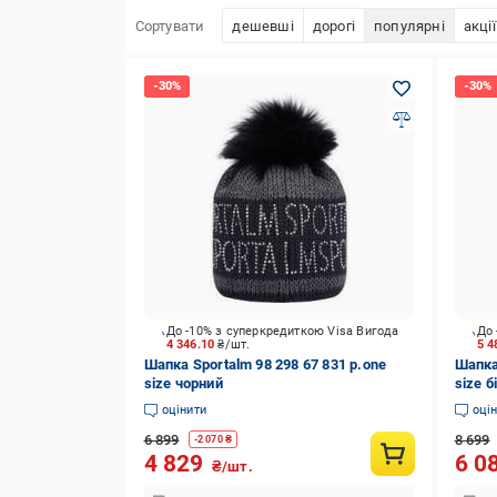
Сортувати
дешевші
дорогі
популярні
акції
До -10% з суперкредиткою Visa Вигода
До 
4 346.10
₴/шт.
5 4
Шапка Sportalm 98 298 67 831 р.one
Шапка
size чорний
size б
оцінити
оці
6 899
8 699
-
2 070
₴
4 829
6 0
₴/шт.