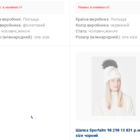
 в наявності
Немає в наявності
а-виробник
Польща
Країна-виробник
Польща
 виробника
фіолетовий
Колір виробника
червоний
чоловічі,жіночі
Стать
чоловічі,жіночі
р (міжнародний)
one size
Розмір (міжнародний)
one size
Шапка Sportalm 98 298 13 831 р.o
size чорний