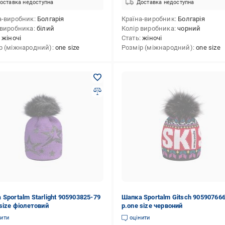
оставка недоступна
Доставка недоступна
а-виробник
Болгарія
Країна-виробник
Болгарія
 виробника
білий
Колір виробника
чорний
жіночі
Стать
жіночі
р (міжнародний)
one size
Розмір (міжнародний)
one size
 Sportalm Starlight 905903825-79
Шапка Sportalm Gitsch 90590766
 size фіолетовий
р.one size червоний
нити
оцінити