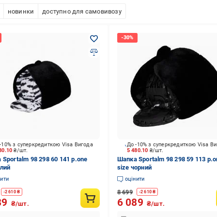
новинки
доступно для самовивозу
-10% з суперкредиткою Visa Вигода
До -10% з суперкредиткою Visa В
80.10
₴/шт.
5 480.10
₴/шт.
 Sportalm 98 298 60 141 р.one
Шапка Sportalm 98 298 59 113 р.o
ілий
size чорний
нити
оцінити
8 699
-
2 610
₴
-
2 610
₴
89
6 089
₴/шт.
₴/шт.