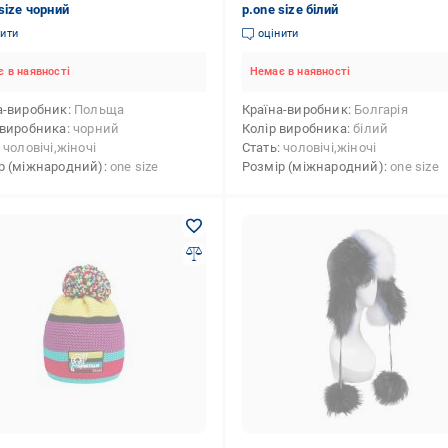
size чорний
р.one size білий
нити
оцінити
 в наявності
Немає в наявності
а-виробник
Польща
Країна-виробник
Болгарія
 виробника
чорний
Колір виробника
білий
чоловічі,жіночі
Стать
чоловічі,жіночі
р (міжнародний)
one size
Розмір (міжнародний)
one size