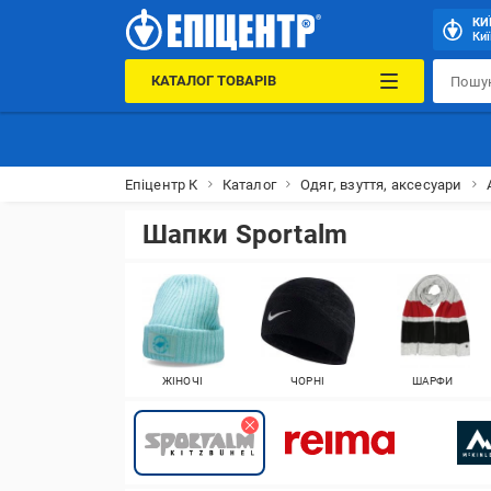
КИ
Киї
КАТАЛОГ ТОВАРІВ
Епіцентр К
Каталог
Одяг, взуття, аксесуари
Шапки Sportalm
ЖІНОЧІ
ЧОРНІ
ШАРФИ