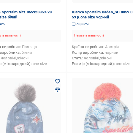
 Sportalm Nitz 865923869-28
Шапка Sportalm Baden_SO 8059 0
size білий
59 р.one size чорний
нити
оцінити
 в наявності
Немає в наявності
а-виробник
Польща
Країна-виробник
Австрія
 виробника
білий
Колір виробника
чорний
чоловічі,жіночі
Стать
чоловічі,жіночі
р (міжнародний)
one size
Розмір (міжнародний)
one size