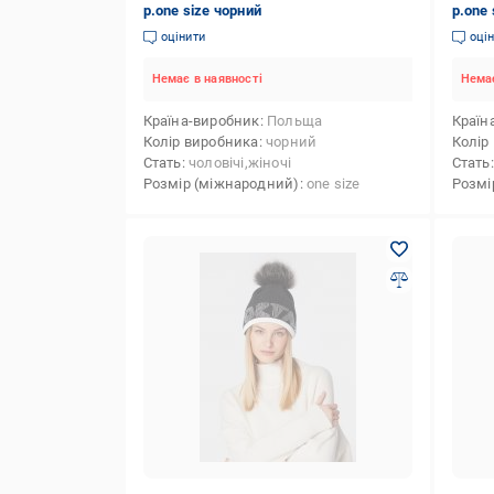
р.one size чорний
р.one 
оцінити
оці
Немає в наявності
Немає
Країна-виробник
Польща
Країн
Колір виробника
чорний
Колір
Стать
чоловічі,жіночі
Стать
Розмір (міжнародний)
one size
Розмі