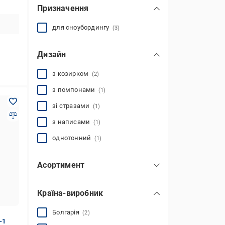
Призначення
для сноубордингу
(3)
Дизайн
з козирком
(2)
з помпонами
(1)
зі стразами
(1)
з написами
(1)
однотонний
(1)
Асортимент
Нова колекція
(3)
Країна-виробник
Болгарія
(2)
-1