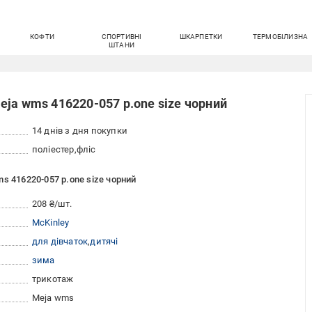
КОФТИ
СПОРТИВНІ
ШКАРПЕТКИ
ТЕРМОБІЛИЗНА
ШТАНИ
ja wms 416220-057 р.one size чорний
14 днів з дня покупки
поліестер
фліс
s 416220-057 р.one size чорний
208 ₴/шт.
McKinley
для дівчаток
дитячі
зима
трикотаж
Meja wms