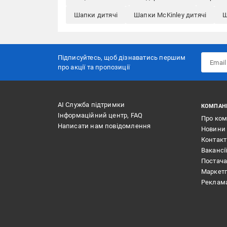
Шапки дитячі
Шапки McKinley дитячі
Ш
Підписуйтесь, щоб дізнаватись першим
про акції та пропозиції
АІ Служба підтримки
КОМПАН
Інформаційний центр, FAQ
Про ко
Написати нам повідомлення
Новини
Контак
Вакансі
Постач
Маркет
Реклам