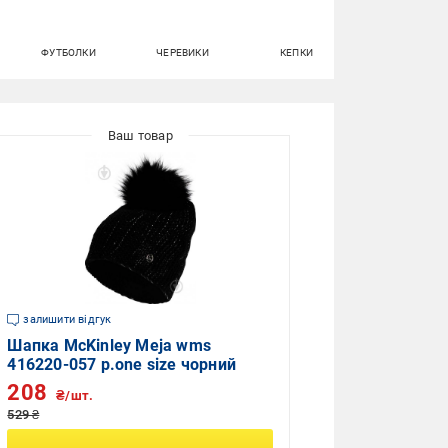
ФУТБОЛКИ
ЧЕРЕВИКИ
КЕПКИ
СПЕЦОДЯГ
залишити відгук
Шапка McKinley Meja wms
416220-057 р.one size чорний
208
₴/шт.
529 ₴