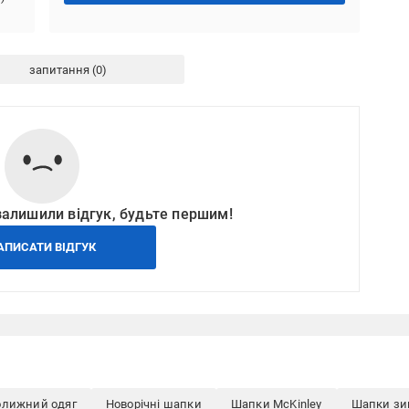
запитання
залишили відгук, будьте першим!
АПИСАТИ ВІДГУК
олижний одяг
Новорічні шапки
Шапки McKinley
Шапки зи