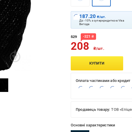
187.20
₴/шт.
До -10% з суперкредиткою Visa
Вигода
-
321
₴
529
208
₴/шт.
КУПИТИ
Оплата частинами або кредит
Продавець товару:
ТОВ «Епіце
Основні характеристики