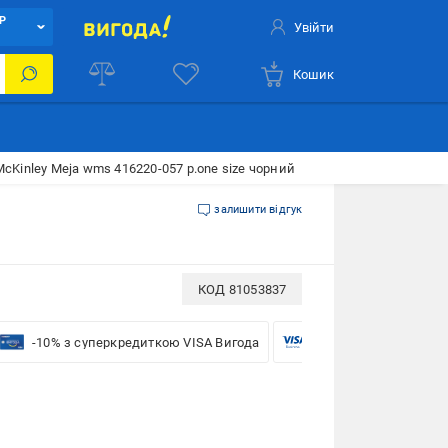
Р
Увійти
Кошик
cKinley Meja wms 416220-057 р.one size чорний
залишити відгук
КОД
81053837
-10% з суперкредиткою VISA Вигода
-5% для бізнесу з VIS