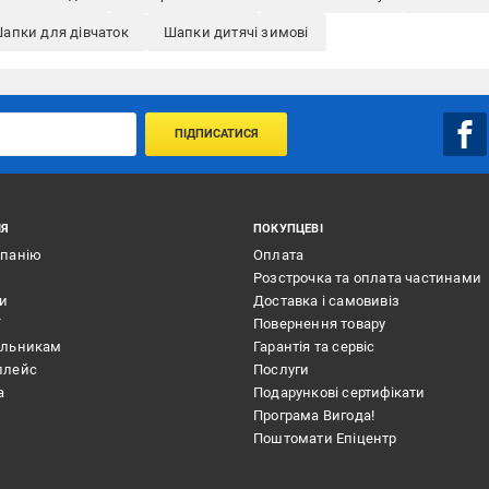
апки для дівчаток
Шапки дитячі зимові
ПІДПИСАТИСЯ
ІЯ
ПОКУПЦЕВІ
мпанію
Оплата
Розстрочка та оплата частинами
ти
Доставка і самовивіз
ї
Повернення товару
альникам
Гарантія та сервіс
плейс
Послуги
а
Подарункові сертифікати
Програма Вигода!
Поштомати Епіцентр