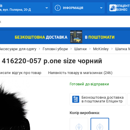
ЇВ
ЕПІЦЕНТ
ІНФОРМАЦІЯ
в, вул. Полярна, 20-Д
БІЗНЕС
Аксесуари для одягу
Головні убори
Шапки
McKinley
Шапка M
416220-057 р.one size чорний
исати відгук про товар
Наявність товару в магазинах (246)
Готовий до відправки
Безкоштовна доставка
в поштомати Епіцентр
Колір виробника: