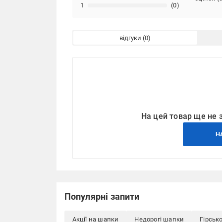
1
(0)
відгуки
На цей товар ще не 
Н
Популярні запити
Акції на шапки
Недорогі шапки
Гірськ