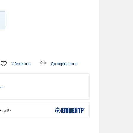
У бажання
До порівняння
нтр К»