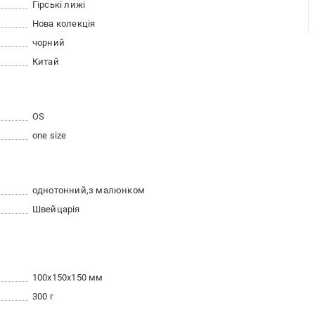
Гірські лижі
Нова колекція
чорний
Китай
OS
one size
однотонний
з малюнком
Швейцарія
100x150x150 мм
300 г