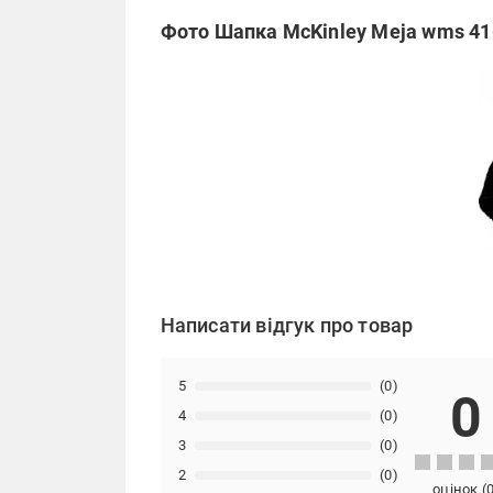
Фото Шапка McKinley Meja wms 416
Написати відгук про товар
5
(0)
0
4
(0)
3
(0)
2
(0)
оцінок
(