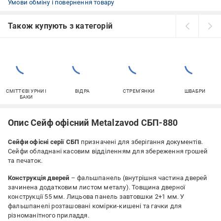
Умови обміну і повернення товару
Також купують з категорій
СМІТТЄВІ УРНИ І
ВІДРА
СТРЕМ'ЯНКИ
ШВАБРИ
БАКИ
Опис Сейф офісний Metalzavod CБП-880
Сейфи офісні серії CБП
призначені для зберігання документів.
Сейфи обладнані касовим відділенням для збереження грошей
та печаток.
Конструкція дверей
– фальшпанель (внутрішня частина дверей
зачинена додатковим листом металу). Товщина дверної
конструкції 55 мм. Лицьова панель завтовшки 2+1 мм. У
фальшпанелі розташовані комірки-кишені та гачки для
різноманітного приладдя.