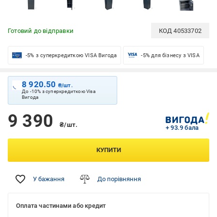
Готовий до відправки
КОД
40533702
-5% з суперкредиткою VISA Вигода
-5% для бізнесу з VISA
8 920.50
₴/шт.
До -10% з суперкредиткою Visa
Вигода
9 390
₴/шт.
+ 93.9 бала
КУПИТИ
У бажання
До порівняння
Оплата частинами або кредит