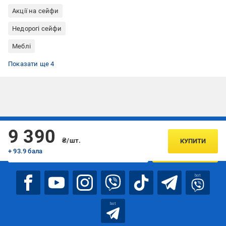
Акції на сейфи
Недорогі сейфи
Меблі
Металеві меблі
Дім та інтер'єр
Сейфи офісні
Сейфи Metalzavod
Показати ще 4
Підписуйтесь, щоб дізнаватись першим про акції та пропозиції
9 390
₴/шт.
КУПИТИ
+ 93.9 бала
ПІДПИСАТИСЯ
bot
bot