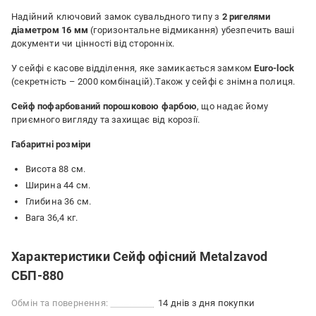
Надійний ключовий замок сувальдного типу з
2 ригелями
діаметром 16 мм
(горизонтальне відмикання) убезпечить ваші
документи чи цінності від сторонніх.
У сейфі є касове відділення, яке замикається замком
Euro-lock
(секретність – 2000 комбінацій).Також у сейфі є знімна полиця.
Сейф пофарбований порошковою фарбою
, що надає йому
приємного вигляду та захищає від корозії.
Габаритні розміри
Висота 88 см.
Ширина 44 см.
Глибина 36 см.
Вага 36,4 кг.
Характеристики Сейф офісний Metalzavod
CБП-880
Обмін та повернення:
14 днів з дня покупки