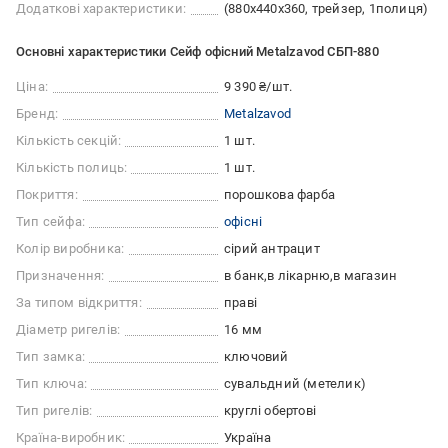
Додаткові характеристики:
(880х440х360, трейзер, 1полиця)
Основні характеристики Сейф офісний Metalzavod CБП-880
Ціна:
9 390 ₴/шт.
Бренд:
Metalzavod
Кількість секцій:
1 шт.
Кількість полиць:
1 шт.
Покриття:
порошкова фарба
Тип сейфа:
офісні
Колір виробника:
сірий антрацит
Призначення:
в банк
в лікарню
в магазин
За типом відкриття:
праві
Діаметр ригелів:
16 мм
Тип замка:
ключовий
Тип ключа:
сувальдний (метелик)
Тип ригелів:
круглі обертові
Країна-виробник:
Україна