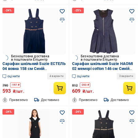
Безкоштовна доставка
Безкоштовна доставка
в поштомати Епіцентр
в поштомати Епіцентр
Сарафан шкільний Suzie ЕСТЕЛЬ
Сарафан шкільний Suzie НАОМІ
04 вовна 158 см Синій
02 меморі cotton 146 см Синій
(901501_158)
(7618_146)
оцінити
оцінити
4 варіанти
3 варіанти
790
812
-
197
₴
-
203
₴
593
609
₴/шт.
₴/шт.
Привеземо
Доставимо
Привеземо
Доставимо