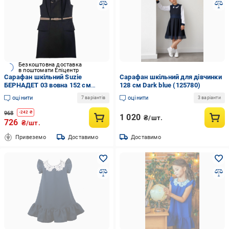
Безкоштовна доставка
в поштомати Епіцентр
Сарафан шкільний Suzie
Сарафан шкільний для дівчинки
БЕРНАДЕТ 03 вовна 152 см
128 см Dark blue (125780)
Чорний (8838_152)
оцінити
оцінити
7 варіантів
3 варіанти
968
-
242
₴
1 020
₴/шт.
726
₴/шт.
Привеземо
Доставимо
Доставимо