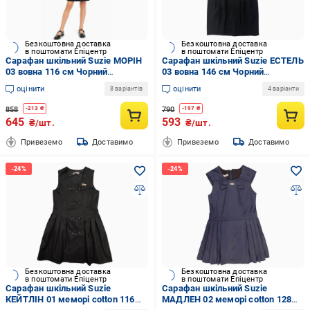
Безкоштовна доставка
Безкоштовна доставка
в поштомати Епіцентр
в поштомати Епіцентр
Сарафан шкільний Suzie МОРІН
Сарафан шкільний Suzie ЕСТЕЛЬ
03 вовна 116 см Чорний
03 вовна 146 см Чорний
(9007_116)
(9004_146)
оцінити
оцінити
8 варіантів
4 варіанти
858
790
-
213
₴
-
197
₴
645
593
₴/шт.
₴/шт.
Привеземо
Доставимо
Привеземо
Доставимо
Безкоштовна доставка
Безкоштовна доставка
в поштомати Епіцентр
в поштомати Епіцентр
Сарафан шкільний Suzie
Сарафан шкільний Suzie
КЕЙТЛІН 01 меморі cotton 116
МАДЛЕН 02 меморі cotton 128