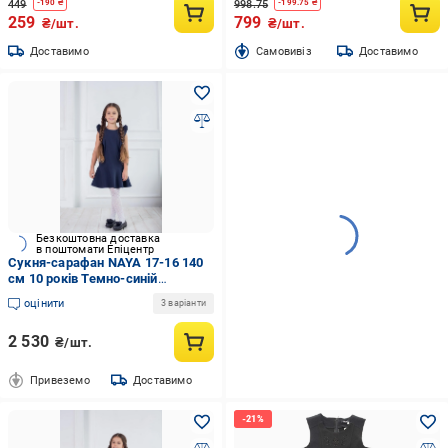
449
998.75
-
190
₴
-
199.75
₴
259
799
₴/шт.
₴/шт.
Доставимо
Cамовивіз
Доставимо
Безкоштовна доставка
в поштомати Епіцентр
Сукня-сарафан NAYA 17-16 140
см 10 років Темно-синій
(2425577918)
оцінити
3 варіанти
2 530
₴/шт.
Привеземо
Доставимо