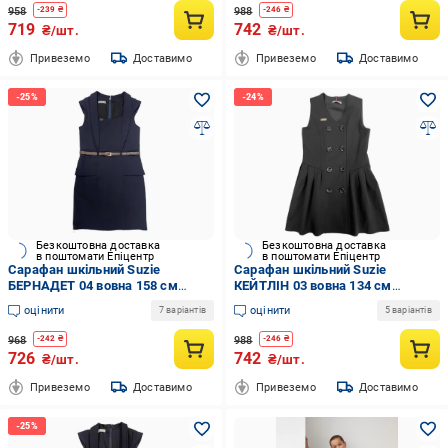
958
988
-
239
₴
-
246
₴
719
742
₴/шт.
₴/шт.
Привеземо
Доставимо
Привеземо
Доставимо
Безкоштовна доставка
Безкоштовна доставка
в поштомати Епіцентр
в поштомати Епіцентр
Сарафан шкільний Suzie
Сарафан шкільний Suzie
БЕРНАДЕТ 04 вовна 158 см
КЕЙТЛІН 03 вовна 134 см
Синій (9017_158)
Чорний (1402_140)
оцінити
оцінити
7 варіантів
5 варіантів
968
988
-
242
₴
-
246
₴
726
742
₴/шт.
₴/шт.
Привеземо
Доставимо
Привеземо
Доставимо