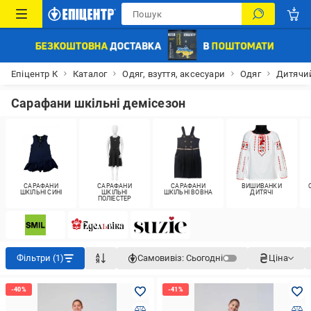
Епіцентр К
Каталог
Одяг, взуття, аксесуари
Одяг
Дитячий
Сарафани шкільні демісезон
САРАФАНИ
САРАФАНИ
САРАФАНИ
ВИШИВАНКИ
ШКІЛЬНІ СИНІ
ШКІЛЬНІ
ШКІЛЬНІ ВОВНА
ДИТЯЧІ
ПОЛІЕСТЕР
Фільтри (1)
Самовивіз:
Сьогодні
Ціна