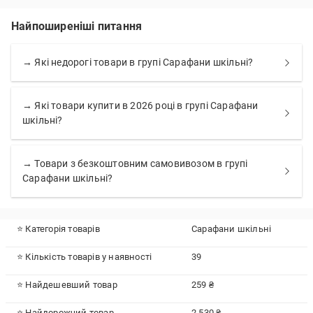
Найпоширеніші питання
→ Які недорогі товари в групі Сарафани шкільні?
→ Які товари купити в 2026 році в групі Сарафани
шкільні?
→ Товари з безкоштовним самовивозом в групі
Сарафани шкільні?
⭐ Категорія товарів
Сарафани шкільні
⭐ Кількість товарів у наявності
39
⭐ Найдешевший товар
259 ₴
⭐ Найдорожчий товар
2 530 ₴