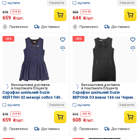
см Чорний (4029_116)
см Синій (652701_128)
оцінити
оцінити
5 варіантів
5 варіантів
878
858
-
219
₴
-
214
₴
659
644
₴/шт.
₴/шт.
Привеземо
Доставимо
Привеземо
Доставимо
Безкоштовна доставка
Безкоштовна доставка
в поштомати Епіцентр
в поштомати Епіцентр
Сарафан шкільний Suzie
Сарафан шкільний Suzie
КЕЙТЛІН 02 меморі cotton 140
ВЕРОНА 03 вовна 146 см Чорний
см Синій (777_140)
(904601_146)
оцінити
оцінити
5 варіантів
6 варіантів
878
810
-
219
₴
-
202
₴
659
608
₴/шт.
₴/шт.
Привеземо
Доставимо
Привеземо
Доставимо