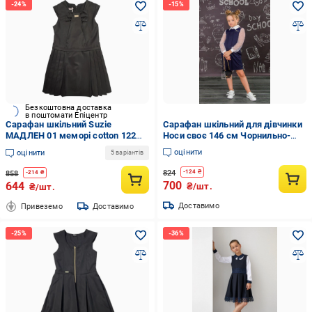
Безкоштовна доставка
в поштомати Епіцентр
Сарафан шкільний Suzie
Сарафан шкільний для дівчинки
МАДЛЕН 01 меморі cotton 122
Носи своє 146 см Чорнильно-
см Чорний (626001_122)
синій
оцінити
оцінити
5 варіантів
824
-
124
₴
858
-
214
₴
700
644
₴/шт.
₴/шт.
Доставимо
Привеземо
Доставимо