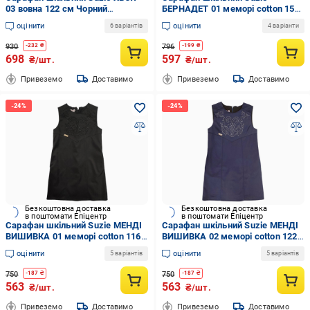
03 вовна 122 см Чорний
БЕРНАДЕТ 01 меморі cotton 158
(159501_122)
см Чорний (146301_158)
оцінити
оцінити
6 варіантів
4 варіанти
930
796
-
232
₴
-
199
₴
698
597
₴/шт.
₴/шт.
Привеземо
Доставимо
Привеземо
Доставимо
Безкоштовна доставка
Безкоштовна доставка
в поштомати Епіцентр
в поштомати Епіцентр
Сарафан шкільний Suzie МЕНДІ
Сарафан шкільний Suzie МЕНДІ
ВИШИВКА 01 меморі cotton 116
ВИШИВКА 02 меморі cotton 122
см Чорний (269801_116)
см Синій (390501_122)
оцінити
оцінити
5 варіантів
5 варіантів
750
750
-
187
₴
-
187
₴
563
563
₴/шт.
₴/шт.
Привеземо
Доставимо
Привеземо
Доставимо