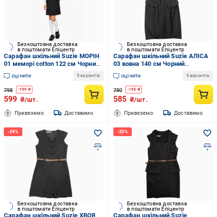
Безкоштовна доставка
Безкоштовна доставка
в поштомати Епіцентр
в поштомати Епіцентр
Сарафан шкільний Suzie МОРІН
Сарафан шкільний Suzie АЛІСА
01 меморі cotton 122 см Чорний
03 вовна 140 см Чорний
(3913_122)
(900501_140)
оцінити
оцінити
8 варіантів
6 варіантів
798
780
-
199
₴
-
195
₴
599
585
₴/шт.
₴/шт.
Привеземо
Доставимо
Привеземо
Доставимо
Безкоштовна доставка
Безкоштовна доставка
в поштомати Епіцентр
в поштомати Епіцентр
Сарафан шкільний Suzie ХВОЯ
Сарафан шкільний Suzie