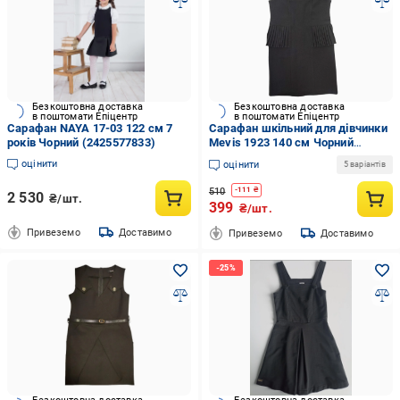
Безкоштовна доставка
Безкоштовна доставка
в поштомати Епіцентр
в поштомати Епіцентр
Сарафан NAYA 17-03 122 см 7
Сарафан шкільний для дівчинки
років Чорний (2425577833)
Mevis 1923 140 см Чорний
(837201_140)
оцінити
оцінити
5 варіантів
510
-
111
₴
2 530
₴/шт.
399
₴/шт.
Привеземо
Доставимо
Привеземо
Доставимо