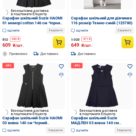
Безкоштовна доставка
в поштомати Епіцентр
Сарафан шкільний Suzie НАОМІ
Сарафан шкільний для дівчинки
01 меморі cotton 146 см Чорний
116 розмір Темно-синій (125780)
(2349_146)
оцінити
оцінити
3 варіанти
2 варіанти
812
1 020
-
203
₴
-
371
₴
609
649
₴/шт.
₴/шт.
Привеземо
Доставимо
Доставимо
Безкоштовна доставка
Безкоштовна доставка
в поштомати Епіцентр
в поштомати Епіцентр
Сарафан шкільний Suzie НАОМІ
Сарафан шкільний Suzie
03 вовна 140 см Чорний
МАДЛЕН 03 вовна 140 см
(901001_140)
Чорний (269501_140)
оцінити
оцінити
5 варіантів
5 варіантів