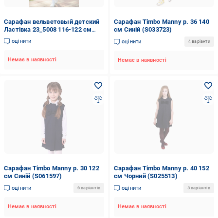
Сарафан вельветовый детский
Сарафан Timbo Manny р. 36 140
Ластівка 23_5008 116-122 см
см Синій (S033723)
Чорний
оцінити
оцінити
4 варіанти
Немає в наявності
Немає в наявності
Сарафан Timbo Manny р. 30 122
Сарафан Timbo Manny р. 40 152
см Синій (S061597)
см Чорний (S025513)
оцінити
оцінити
6 варіантів
5 варіантів
Немає в наявності
Немає в наявності