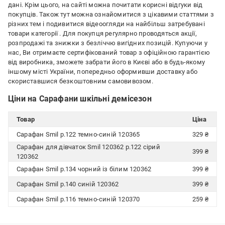
дані. Крім цього, на сайті можна почитати корисні відгуки від
покупців. Також тут можна ознайомитися з цікавими статтями з
різних тем і подивитися відеоогляди на найбільш затребувані
товари категорії
. Для покупця регулярно проводяться акції,
розпродажі та знижки з безліччю вигідних позицій. Купуючи у
нас, Ви отримаєте сертифікований товар з офіційною гарантією
від виробника, зможете забрати його в Києві або в будь-якому
іншому місті України, попередньо оформивши доставку або
скориставшися безкоштовним самовивозом.
Ціни на Сарафани шкільні демісезон
Товар
Ціна
Сарафан Smil р.122 темно-синій 120365
329 ₴
Сарафан для дівчаток Smil 120362 р.122 сірий
399 ₴
120362
Сарафан Smil р.134 чорний із білим 120362
399 ₴
Сарафан Smil р.140 синій 120362
399 ₴
Сарафан Smil р.116 темно-синій 120370
259 ₴