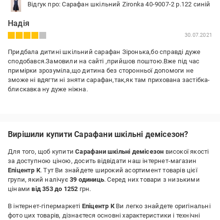
Відгук про: Сарафан шкільний Zironka 40-9007-2 р.122 синій
Надія
30.07.2021
Придбала дитині шкільний сарафан Зіронька,бо справді дуже
сподобався.Замовили на сайті ,прийшов поштою.Вже під час
примірки зрозуміла,що дитина без сторонньої допомоги не
зможе ні вдягти ні зняти сарафан,так,як там прихована застібка-
блискавка ну дуже ніжна.
Переваги:
Гарний фасон.
Недоліки:
Вирішили купити Сарафани шкільні демісезон?
Дуже ніжна застібка,дитина наврядчи зможе сама його вдягнути
чи зняти.
Для того, щоб купити
Сарафани шкільні демісезон
високої якості
за доступною ціною, досить відвідати наш інтернет-магазин
Епіцентр К
. Тут Ви знайдете широкий асортимент товарів цієї
групи, який налічує
39 одиниць
. Серед них товари з низькими
цінами
від 353 до 1252
грн.
В інтернет-гіпермаркеті
Епіцентр К
Ви легко знайдете оригінальні
фото цих товарів, дізнаєтеся основні характеристики і технічні