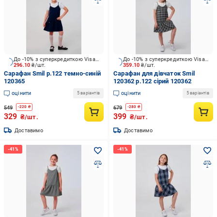
До -10% з суперкредиткою Visa Вигода
До -10% з суперкредиткою Visa Вигода
296.10
₴/шт.
359.10
₴/шт.
Сарафан Smil р.122 темно-синій
Сарафан для дівчаток Smil
120365
120362 р.122 сірий 120362
оцінити
оцінити
5 варіантів
5 варіантів
549
679
-
220
₴
-
280
₴
329
399
₴/шт.
₴/шт.
Доставимо
Доставимо