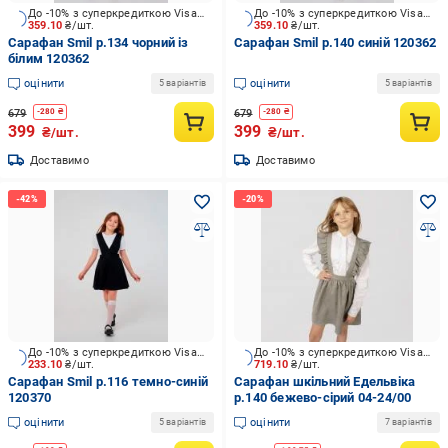
До -10% з суперкредиткою Visa Вигода
До -10% з суперкредиткою Visa Вигода
359.10
₴/шт.
359.10
₴/шт.
Сарафан Smil р.134 чорний із
Сарафан Smil р.140 синій 120362
білим 120362
оцінити
оцінити
5 варіантів
5 варіантів
679
679
-
280
₴
-
280
₴
399
399
₴/шт.
₴/шт.
Доставимо
Доставимо
До -10% з суперкредиткою Visa Вигода
До -10% з суперкредиткою Visa Вигода
233.10
₴/шт.
719.10
₴/шт.
Сарафан Smil р.116 темно-синій
Сарафан шкільний Едельвіка
120370
р.140 бежево-сірий 04-24/00
оцінити
оцінити
5 варіантів
7 варіантів