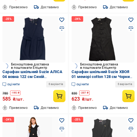
Привеземо
Доставимо
Привеземо
Доставимо
Безкоштовна доставка
Безкоштовна доставка
в поштомати Епіцентр
в поштомати Епіцентр
Сарафан шкільний Suzie АЛІСА
Сарафан шкільний Suzie ХВОЯ
04 вовна 122 см Синій
01 меморі cotton 128 см Чорний
(210001_122)
(299801_128)
оцінити
оцінити
6 варіантів
6 варіантів
780
830
-
195
₴
-
207
₴
585
623
₴/шт.
₴/шт.
Привеземо
Доставимо
Привеземо
Доставимо