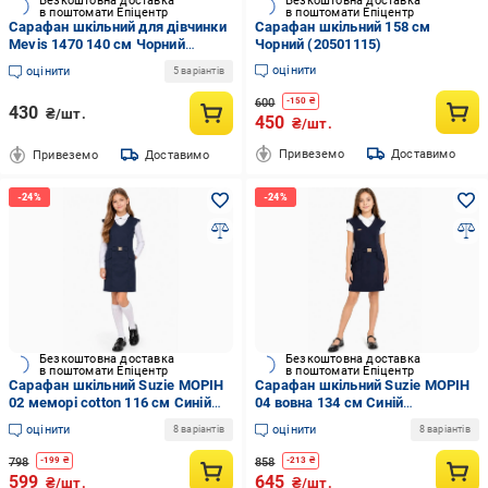
Безкоштовна доставка
Безкоштовна доставка
в поштомати Епіцентр
в поштомати Епіцентр
Сарафан шкільний для дівчинки
Сарафан шкільний 158 см
Mevis 1470 140 см Чорний
Чорний (20501115)
(917701_140)
оцінити
оцінити
5 варіантів
600
-
150
₴
430
₴/шт.
450
₴/шт.
Привеземо
Доставимо
Привеземо
Доставимо
Безкоштовна доставка
Безкоштовна доставка
в поштомати Епіцентр
в поштомати Епіцентр
Сарафан шкільний Suzie МОРІН
Сарафан шкільний Suzie МОРІН
02 меморі cotton 116 см Синій
04 вовна 134 см Синій
(2184_116)
(2559_134)
оцінити
оцінити
8 варіантів
8 варіантів
798
858
-
199
₴
-
213
₴
599
645
₴/шт.
₴/шт.