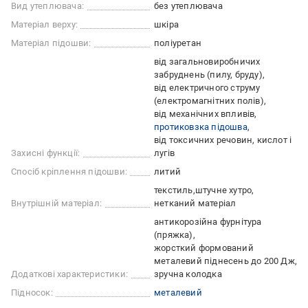
Вид утеплювача:
без утеплювача
Матеріал верху:
шкіра
Матеріал підошви:
поліуретан
від загальновиробничих
забруднень (пилу, бруду)
від електричного струму
(електромагнітних полів)
від механічних впливів
протиковзка підошва
від токсичних речовин, кислот і
Захисні функції:
лугів
Спосіб кріплення підошви:
литий
текстиль
штучне хутро
Внутрішній матеріал:
нетканий матеріал
антикорозійна фурнітура
(пряжка)
жорсткий формований
металевий піднесень до 200 Дж
Додаткові характеристики:
зручна колодка
Підносок:
металевий