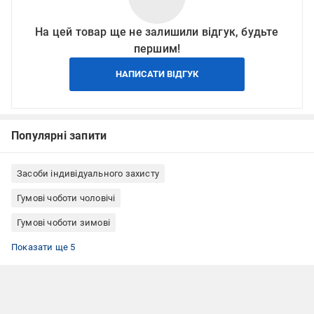
На цей товар ще не залишили відгук, будьте
першим!
НАПИСАТИ ВІДГУК
Популярні запити
Засоби індивідуального захисту
Гумові чоботи чоловічі
Гумові чоботи зимові
Гумові чоботи з протиковзкою підошвою
Гумові чоботи 42
Зимові гумові чоботи чоловічі
Гумові чоботи з металевим підноском
Гумові чоботи з підноском
Показати ще 5