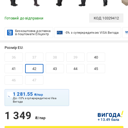
Готовий до відправки
КОД
10329412
Безкоштовна доставка
-5% з суперкредиткою VISA Вигода
в поштомати Епіцентр
Розмір EU:
36
37
38
39
40
41
42
43
44
45
46
47
1 281.55
₴/пар
До -10% з суперкредиткою Visa
Вигода
1 349
₴/пар
+ 13.49 бала