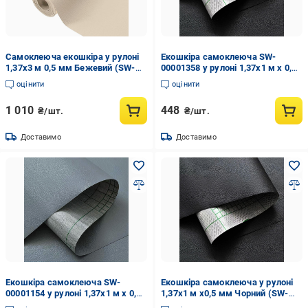
Самоклеюча екошкіра у рулоні
Екошкіра самоклеюча SW-
1,37х3 м 0,5 мм Бежевий (SW-
00001358 у рулоні 1,37х1 м х 0,5
00001170)
мм Чорний (32479404)
оцінити
оцінити
1 010
448
₴/шт.
₴/шт.
Доставимо
Доставимо
Екошкіра самоклеюча SW-
Екошкіра самоклеюча у рулоні
00001154 у рулоні 1,37х1 м х 0,5
1,37х1 м х0,5 мм Чорний (SW-
мм Темно-сірий (32479405)
00001358)