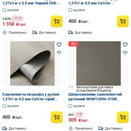
1,37х3 м х 0,5 мм Чорний (SW-
1,37х1 м 0,5 мм Світло-
00001413)
коричневий (SW-00001332)
оцінити
оцінити
1 875
-
525
₴
400
₴/шт.
1 350
₴/шт.
Привеземо
Доставимо
Доставимо
Безкоштовна доставка
в поштомати Епіцентр
Самоклеюча екошкіра у рулоні
Шкірозамінник самоклеючий
1,37х1 м 0,5 мм Світло-сірий
рулонний WHW12594-31GR
(SW-00001373)
50х137 см Сірий (33352816)
оцінити
оцінити
317
-
8
₴
400
₴/шт.
309
₴/шт.
Доставимо
Привеземо
Доставимо