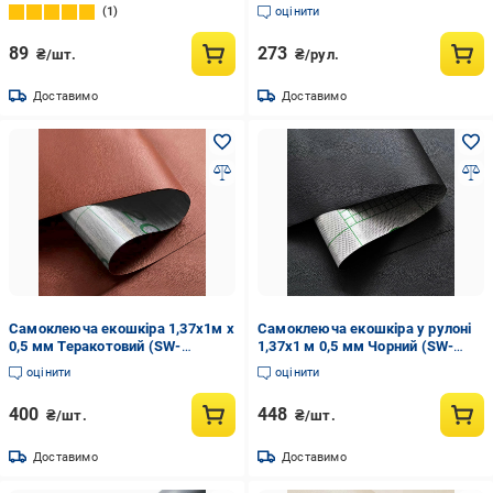
см Чорний (29426)
1
оцінити
89
273
₴/шт.
₴/рул.
Доставимо
Доставимо
Самоклеюча екошкіра 1,37х1м х
Самоклеюча екошкіра у рулоні
0,5 мм Теракотовий (SW-
1,37х1 м 0,5 мм Чорний (SW-
00002172)
00001358)
оцінити
оцінити
400
448
₴/шт.
₴/шт.
Доставимо
Доставимо