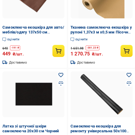
Самоклеюча екошкіра для авто/
Тканина самоклеюча екошкіра у
меблів/одягу 137х50 см
рулоні 1,37х3 м х0,5 мм Пісочний
Коричневий (Y01108-3)
(SW-00002188)
оцінити
оцінити
640
1 651.98
-
191
₴
-
381.23
₴
449
1 270.75
₴/шт.
₴/шт.
Доставимо
Доставимо
Латка зі штучної шкіри
Самоклеюча екошкіра для
самоклеюча 20х30 см Чорний
ремонту універсальна 50х100