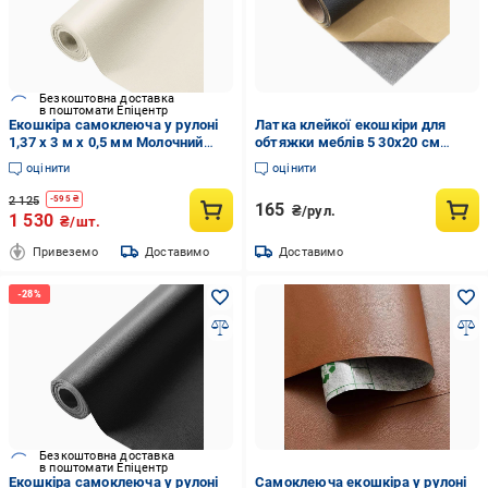
Безкоштовна доставка
в поштомати Епіцентр
Екошкіра самоклеюча у рулоні
Латка клейкої екошкіри для
1,37 х 3 м х 0,5 мм Молочний
обтяжки меблів 5 30х20 см
(SW-00000281)
Чорний (R9755)
оцінити
оцінити
2 125
-
595
₴
165
₴/рул.
1 530
₴/шт.
Привеземо
Доставимо
Доставимо
Безкоштовна доставка
в поштомати Епіцентр
Екошкіра самоклеюча у рулоні
Самоклеюча екошкіра у рулоні