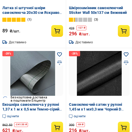
Латка зі штучної шкіри
Шкірозамінник самоклеючий
самоклеюча 20х30 см Яскраво-
Sticker Wall 50х137 см Бежевий
червоний
1
3
423
-
127
₴
89
₴/шт.
296
₴/шт.
Доставимо
Доставимо
Безкоштовна доставка
в поштомати Епіцентр
Екошкіра самоклеюча у рулоні
Самоклеючий сатин у рулоні
1,37 х 1 м х 0,5 мм Темно-сірий
1,45 м х1 мх0,3 мм Чорний D
(SW-00001154)
(SW-00002917)
оцінити
оцінити
862.50
300
-
241.50
₴
-
84
₴
621
216
₴/шт.
₴/шт.