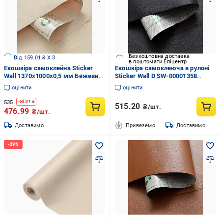
Безкоштовна доставка
Від 159.01 ₴ X 3
в поштомати Епіцентр
Екошкіра самоклейна Sticker
Екошкіра самоклеюча в рулоні
Wall 1370x1000x0,5 мм Бежевий
Sticker Wall D SW-00001358
(3DPanda-1346)
1,37х1 м 0,5 мм Black
оцінити
оцінити
535
-
58.01
₴
515.20
₴/шт.
476.99
₴/шт.
Доставимо
Привеземо
Доставимо