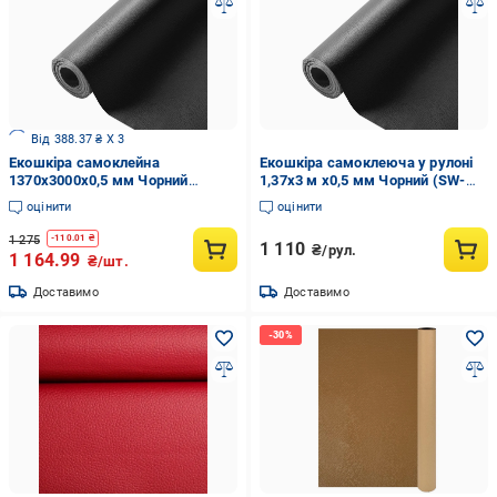
Від 388.37 ₴ X 3
Екошкіра самоклейна
Екошкіра самоклеюча у рулоні
1370x3000x0,5 мм Чорний
1,37х3 м х0,5 мм Чорний (SW-
(3DPanda-1413)
00001413)
оцінити
оцінити
1 275
-
110.01
₴
1 110
₴/рул.
1 164.99
₴/шт.
Доставимо
Доставимо