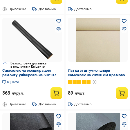
Привеземо
Доставимо
Доставимо
Безкоштовна доставка
в поштомати Епіцентр
Самоклеюча екошкіра для
Латка зі штучної шкіри
ремонту універсальна 50х137
самоклеюча 20х30 см Кремово-
см Чорний (29425)
білий
оцінити
1
363
89
₴/рул.
₴/шт.
Привеземо
Доставимо
Доставимо