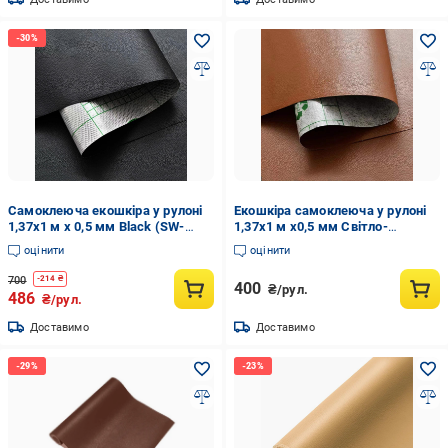
Самоклеюча екошкіра у рулоні
Екошкіра самоклеюча у рулоні
1,37х1 м х 0,5 мм Black (SW-
1,37х1 м х0,5 мм Світло-
00001358)
коричневий (SW-00001332)
оцінити
оцінити
700
-
214
₴
400
₴/рул.
486
₴/рул.
Доставимо
Доставимо