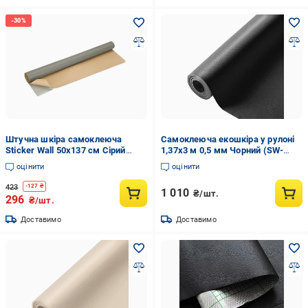
Штучна шкіра самоклеюча
Самоклеюча екошкіра у рулоні
Sticker Wall 50х137 см Сірий
1,37х3 м 0,5 мм Чорний (SW-
(33083324)
00001413)
оцінити
оцінити
423
-
127
₴
1 010
₴/шт.
296
₴/шт.
Доставимо
Доставимо