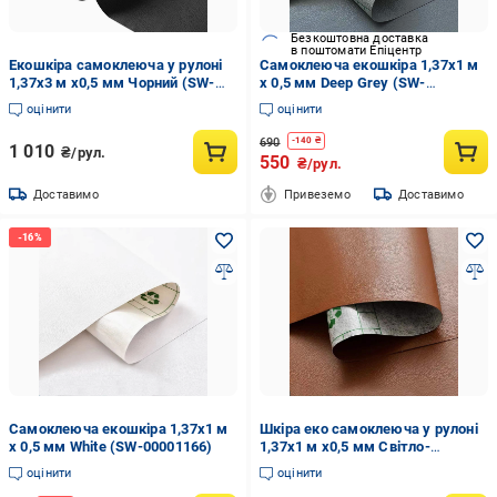
Безкоштовна доставка
в поштомати Епіцентр
Екошкіра самоклеюча у рулоні
Самоклеюча екошкіра 1,37х1 м
1,37х3 м х0,5 мм Чорний (SW-
х 0,5 мм Deep Grey (SW-
00001413)
00001154)
оцінити
оцінити
690
-
140
₴
1 010
₴/рул.
550
₴/рул.
Доставимо
Привеземо
Доставимо
Самоклеюча екошкіра 1,37х1 м
Шкіра еко самоклеюча у рулоні
х 0,5 мм White (SW-00001166)
1,37х1 м х0,5 мм Світло-
коричневий (SW-00001332)
оцінити
оцінити