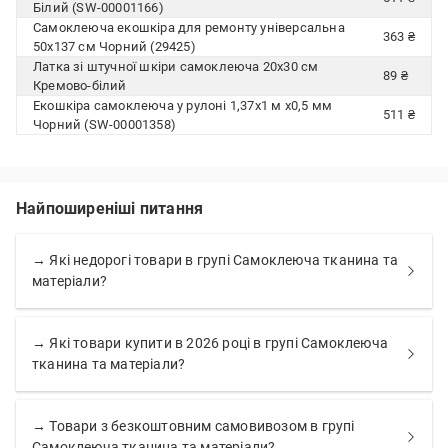
Білий (SW-00001166)
Самоклеюча екошкіра для ремонту універсальна
363 ₴
50х137 см Чорний (29425)
Латка зі штучної шкіри самоклеюча 20х30 см
89 ₴
Кремово-білий
Екошкіра самоклеюча у рулоні 1,37х1 м х0,5 мм
511 ₴
Чорний (SW-00001358)
Найпоширеніші питання
→ Які недорогі товари в групі Самоклеюча тканина та
матеріали?
→ Які товари купити в 2026 році в групі Самоклеюча
тканина та матеріали?
→ Товари з безкоштовним самовивозом в групі
Самоклеюча тканина та матеріали?