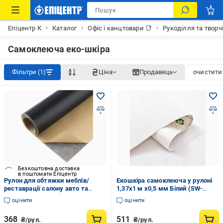
Епіцентр К
Каталог
Офіс і канцтовари 📑
Рукоділля та творч
Самоклеюча еко-шкіра
Фільтри (1)
Ціна
Продавець
очистити 
Безкоштовна доставка
в поштомати Епіцентр
Рулон для обтяжки меблів/
Екошкіра самоклеюча у рулоні
реставрації салону авто та
1,37х1 м х0,5 мм Білий (SW-
аксесуарів 50х137 см Чорний
00001166)
оцінити
оцінити
(R9425)
368
511
₴/рул.
₴/рул.