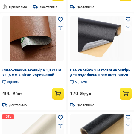
Привеземо
Доставимо
Доставимо
Самоклеюча екошкіра 1,37х1 м
Самоклейка з матової екошкіри
х 0,5 мм Світло-коричневий
для оздоблення ремонту 30х20
(SW-00001332)
см Чорний (U9755)
оцінити
оцінити
400
170
₴/шт.
₴/рул.
Доставимо
Доставимо