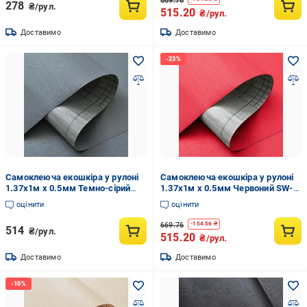
669.76
278
₴/рул.
515.20
₴/рул.
Доставимо
Доставимо
Самоклеюча екошкіра у рулоні
Самоклеюча екошкіра у рулоні
1.37х1м х 0.5мм Темно-сірий
1.37х1м х 0.5мм Червоний SW-
SW-00001154
00002169
оцінити
оцінити
669.76
-
154.56
₴
514
₴/рул.
515.20
₴/рул.
Доставимо
Доставимо