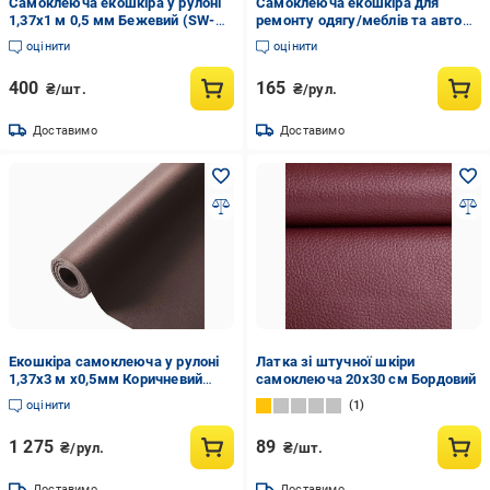
Самоклеюча екошкіра у рулоні
Самоклеюча екошкіра для
1,37х1 м 0,5 мм Бежевий (SW-
ремонту одягу/меблів та авто
00001346)
30х20 см Чорний (29755)
оцінити
оцінити
400
165
₴/шт.
₴/рул.
Доставимо
Доставимо
Екошкіра самоклеюча у рулоні
Латка зі штучної шкіри
1,37х3 м х0,5мм Коричневий
самоклеюча 20х30 см Бордовий
(SW-00001198)
оцінити
1
1 275
89
₴/рул.
₴/шт.
Доставимо
Доставимо