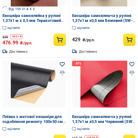
Від 159.01 ₴ X 3
Екошкіра самоклейна у рулоні
Екошкіра самоклеюча у рулоні
1,37x1 м x 0,5 мм Теракотовий
1,37х1 м х0,5 мм Бежевий (SW-
(3DPanda-2172)
00001346)
оцінити
оцінити
535
-
58.01
₴
429
₴/рул.
476.99
₴/рул.
Доставимо
Доставимо
Плівка з матової екошкіри для
Екошкіра самоклеюча у рулоні
оздоблення ремонту 100х50 см
1,37х1 м х0,5 мм Червоний (SW-
Чорний (U9426)
00002169)
оцінити
оцінити
-
154.56
₴