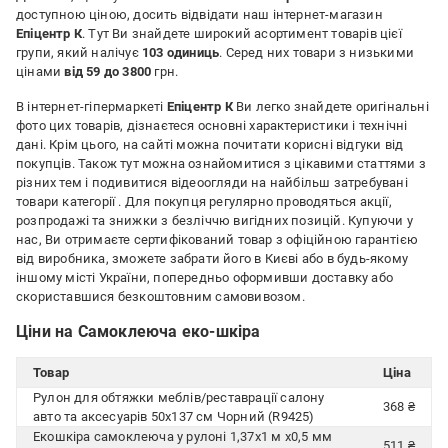
доступною ціною, досить відвідати наш інтернет-магазин
Епіцентр К
. Тут Ви знайдете широкий асортимент товарів цієї
групи, який налічує
103 одиниць
. Серед них товари з низькими
цінами
від 59 до 3800
грн.
В інтернет-гіпермаркеті
Епіцентр К
Ви легко знайдете оригінальні
фото цих товарів, дізнаєтеся основні характеристики і технічні
дані. Крім цього, на сайті можна почитати корисні відгуки від
покупців. Також тут можна ознайомитися з цікавими статтями з
різних тем і подивитися відеоогляди на найбільш затребувані
товари категорії
. Для покупця регулярно проводяться акції,
розпродажі та знижки з безліччю вигідних позицій. Купуючи у
нас, Ви отримаєте сертифікований товар з офіційною гарантією
від виробника, зможете забрати його в Києві або в будь-якому
іншому місті України, попередньо оформивши доставку або
скориставшися безкоштовним самовивозом.
Ціни на Самоклеюча еко-шкіра
Товар
Ціна
Рулон для обтяжки меблів/реставрації салону
368 ₴
авто та аксесуарів 50х137 см Чорний (R9425)
Екошкіра самоклеюча у рулоні 1,37х1 м х0,5 мм
511 ₴