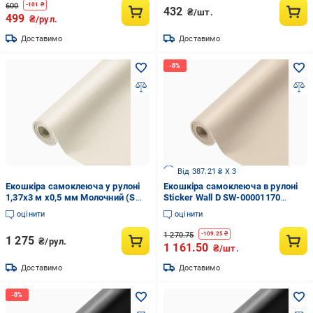
600
-
101
₴
432
₴/шт.
499
₴/рул.
Доставимо
Доставимо
Від 387.21 ₴ X 3
Екошкіра самоклеюча у рулоні
Екошкіра самоклеюча в рулоні
1,37х3 м х0,5 мм Молочний (SW-
Sticker Wall D SW-00001170
00000281)
1,37х3 м 0,5 мм Beige
оцінити
оцінити
1 270.75
-
109.25
₴
1 275
₴/рул.
1 161.50
₴/шт.
Доставимо
Доставимо