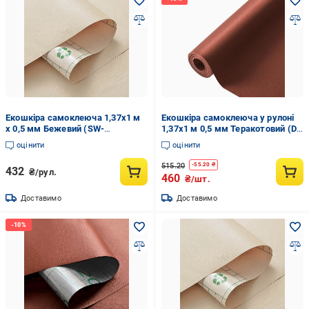
Екошкіра самоклеюча 1,37х1 м
Екошкіра самоклеюча у рулоні
х 0,5 мм Бежевий (SW-
1,37х1 м 0,5 мм Теракотовий (D
00001346)
SW-00002172)
оцінити
оцінити
515.20
-
55.20
₴
432
₴/рул.
460
₴/шт.
Доставимо
Доставимо