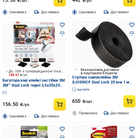
73.50
442
₴/шт.
₴/уп.
Cамовивіз
Доставимо
Cамовивіз
Доставимо
Безкоштовна доставка
До -10% з суперкредиткою Visa Вигода
в поштомати Епіцентр
148.67
₴/уп.
Стрічка самоклейна 3M
Багаторазові клейкі застібки 3M
SJ3550CF Dual Lock 25 мм 1 м
3М™ Dual Lock чорні 3,5x25x25
(2430505272)
оцінити
мм 8 шт
1
650
₴/шт.
156.50
₴/уп.
Привеземо
Доставимо
Cамовивіз
Доставимо