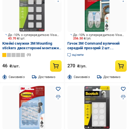
До -10% з суперкредиткою Visa Вигода
До -10% з суперкредиткою Visa Вигода
43.70
₴/шт.
256.50
₴/уп.
Клейкі смужки 3M Mounting
Гачок 3M Command вуличний
stickers двохсторонні монтажні
середній прозорий 2 шт.
8 шт.
17091CLR-AW
1
оцінити
46
270
₴/шт.
₴/уп.
Cамовивіз
Доставимо
Cамовивіз
Доставимо