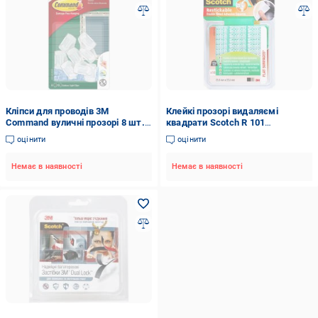
Кліпси для проводів 3M
Клейкі прозорі видаляємі
Command вуличні прозорі 8 шт.
квадрати Scotch R 101
17017CLR-AW
багаторазові 18 шт
оцінити
оцінити
Немає в наявності
Немає в наявності