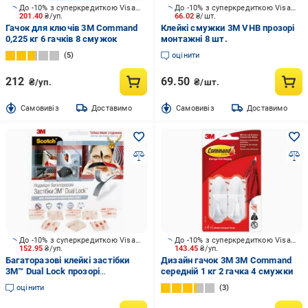
До -10% з суперкредиткою Visa Вигода
До -10% з суперкредиткою Visa Вигода
201.40
₴/уп.
66.02
₴/шт.
Гачок для ключів 3M Command
Клейкі смужки 3M VHB прозорі
0,225 кг 6 гачків 8 смужок
монтажні 8 шт.
5
оцінити
212
69.50
₴/уп.
₴/шт.
Cамовивіз
Доставимо
Cамовивіз
Доставимо
До -10% з суперкредиткою Visa Вигода
До -10% з суперкредиткою Visa Вигода
152.95
₴/уп.
143.45
₴/уп.
Багаторазові клейкі застібки
Дизайн гачок 3M 3M Command
3М™ Dual Lock прозорі
середній 1 кг 2 гачка 4 смужки
3,5x25х25мм 8 шт
оцінити
3