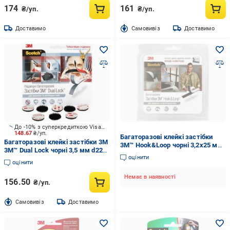
174
161
₴/уп.
₴/уп.
Доставимо
Cамовивіз
Доставимо
До -10% з суперкредиткою Visa Вигода
148.67
₴/уп.
Багаторазові клейкі застібки
Багаторазові клейкі застібки 3M
3М™ Hook&Loop чорні 3,2x25 мм
3М™ Dual Lock чорні 3,5 мм d22
1 м
оцінити
мм 8 шт
оцінити
Немає в наявності
156.50
₴/уп.
Cамовивіз
Доставимо