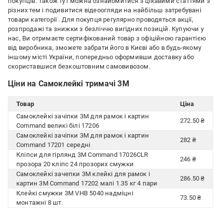
покупців. Також тут можна ознайомитися з цікавими статтями з
різних тем і подивитися відеоогляди на найбільш затребувані
товари категорії
. Для покупця регулярно проводяться акції,
розпродажі та знижки з безліччю вигідних позицій. Купуючи у
нас, Ви отримаєте сертифікований товар з офіційною гарантією
від виробника, зможете забрати його в Києві або в будь-якому
іншому місті України, попередньо оформивши доставку або
скориставшися безкоштовним самовивозом.
Ціни на Самоклейкі тримачі 3M
Товар
Ціна
Самоклейкі зачіпки 3M для рамок і картин
272.50 ₴
Command великі білі 17206
Самоклейкі зачіпки 3M для рамок і картин
282 ₴
Command 17201 середні
Кліпси для гірлянд 3M Command 17026CLR
246 ₴
прозора 20 кліпс 24 прозорих смужки
Самоклейкі зачепки 3M клейкі для рамок і
286.50 ₴
картин 3M Command 17202 малі 1.35 кг 4 пари
Клейкі смужки 3M VHB 5040 надміцні
73.50 ₴
монтажні 8 шт.