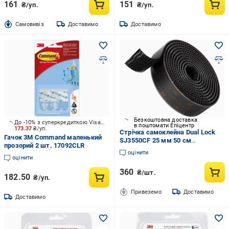
161
151
₴/уп.
₴/уп.
Cамовивіз
Доставимо
Доставимо
Безкоштовна доставка
До -10% з суперкредиткою Visa Вигода
в поштомати Епіцентр
173.37
₴/уп.
Стрічка самоклейна Dual Lock
Гачок 3M Command маленький
SJ3550CF 25 мм 50 см
прозорий 2 шт. 17092CLR
(2429406561)
оцінити
оцінити
360
₴/шт.
182.50
₴/уп.
Привеземо
Доставимо
Доставимо