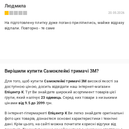
Людмила
20.05.2026
На підготовлену плитку дуже погано приліпились, майже відразу
відпали. Повторно - те саме
Вирішили купити Самоклейкі тримачі 3M?
Для того, щоб купити
Самоклейкі тримачі 3M
високої якості за
доступною ціною, досить відвідати наш інтернет-магазин
Епіцентр К
. Тут Ви знайдете широкий асортимент товарів цієї
групи, який налічує
23 одиниць
. Серед них товари з низькими
цінами
від 9.5 до 2099
грн.
В інтернет-гіпермаркеті
Епіцентр К
Ви легко знайдете оригінальні
фото цих товарів, дізнаєтеся основні характеристики і технічні
дані. Крім цього, на сайті можна почитати корисні відгуки від