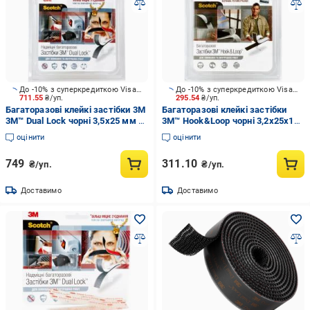
До -10% з суперкредиткою Visa Вигода
До -10% з суперкредиткою Visa Вигода
711.55
₴/уп.
295.54
₴/уп.
Багаторазові клейкі застібки 3M
Багаторазові клейкі застібки
3М™ Dual Lock чорні 3,5x25 мм 1
3М™ Hook&Loop чорні 3,2x25x100
м
мм
оцінити
оцінити
749
311.10
₴/уп.
₴/уп.
Доставимо
Доставимо