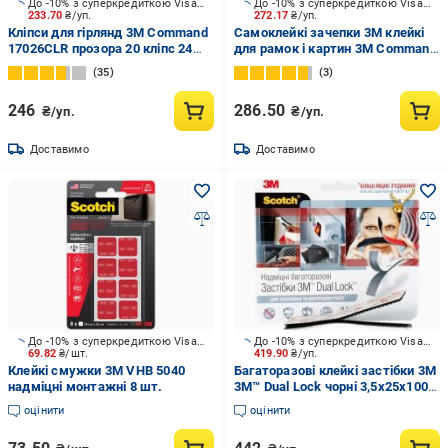
До -10% з суперкредиткою Visa Вигода
До -10% з суперкредиткою Visa Вигода
233.70
₴/уп.
272.17
₴/уп.
Кліпси для гірлянд 3M Command
Самоклейкі зачепки 3M клейкі
17026CLR прозора 20 кліпс 24
для рамок і картин 3M Command
прозорих смужки
17202 малі 1.35 кг 4 пари
35
3
246
286.50
₴/уп.
₴/уп.
Доставимо
Доставимо
До -10% з суперкредиткою Visa Вигода
До -10% з суперкредиткою Visa Вигода
69.82
₴/шт.
419.90
₴/уп.
Клейкі смужки 3M VHB 5040
Багаторазові клейкі застібки 3M
надміцні монтажні 8 шт.
3М™ Dual Lock чорні 3,5x25x100
мм 6 шт
оцінити
оцінити