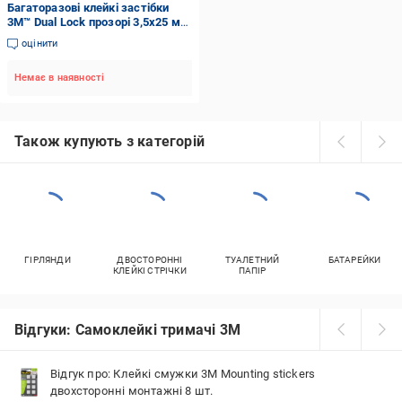
Багаторазові клейкі застібки
3М™ Dual Lock прозорі 3,5х25 мм
1 м
оцінити
Немає в наявності
Також купують з категорій
ГІРЛЯНДИ
ДВОСТОРОННІ
ТУАЛЕТНИЙ
БАТАРЕЙКИ
КЛЕЙКІ СТРІЧКИ
ПАПІР
Відгуки: Самоклейкі тримачі 3M
Відгук про: Клейкі смужки 3M Mounting stickers
двохсторонні монтажні 8 шт.