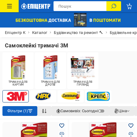
Епіцентр К
Каталог
Будівництво та ремонт 🔨
Будівельне к
Самоклейкі тримачі 3M
ТРИМАЧІ ДЛЯ
ТРИМАЧІ ДЛЯ
ТРИМАЧІ ДЛЯ
КАРТИН
ДРОТІВ
ГІРЛЯНД
Фільтри (1)
Самовивіз:
Сьогодні
Ціна