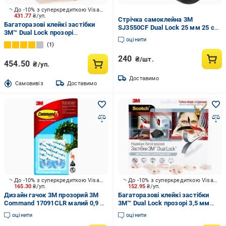
До -10% з суперкредиткою Visa Вигода
431.77
₴/уп.
Стрічка самоклейна 3M
Багаторазові клейкі застібки
SJ3550CF Dual Lock 25 мм 25 см
3М™ Dual Lock прозорі
(2430504264)
оцінити
3,5х25х100 мм 6 шт
1
240
₴/шт.
454.50
₴/уп.
Доставимо
Cамовивіз
Доставимо
До -10% з суперкредиткою Visa Вигода
До -10% з суперкредиткою Visa Вигода
165.30
₴/уп.
152.95
₴/уп.
Дизайн гачок 3M прозорий 3M
Багаторазові клейкі застібки
Command 17091CLR малий 0,9 кг
3М™ Dual Lock прозорі 3,5 мм
2 гачка 4 прозорих смужки
d22 мм 8 шт
оцінити
оцінити