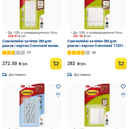
До -10% з суперкредиткою Visa Вигода
До -10% з суперкредиткою Visa Вигода
258.87
₴/уп.
267.90
₴/уп.
Самоклейкі зачіпки 3M для
Самоклейкі зачіпки 3M для
рамок і картин Command великі
рамок і картин Command 17201
білі 17206
середні
7
6
272.50
282
₴/уп.
₴/уп.
Доставимо
Доставимо