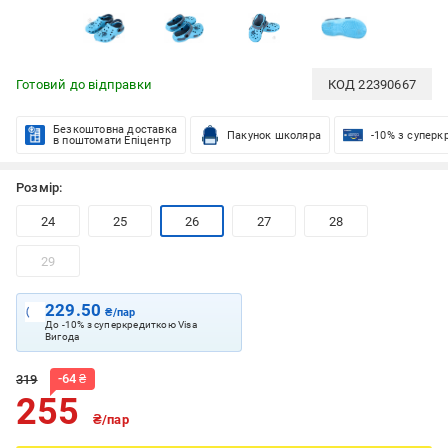
Готовий до відправки
КОД
22390667
Безкоштовна доставка
Пакунок школяра
-10% з суперк
в поштомати Епіцентр
Розмір:
24
25
26
27
28
29
229.50
₴/пар
До -10% з суперкредиткою Visa
Вигода
-
64
₴
319
255
₴/пар