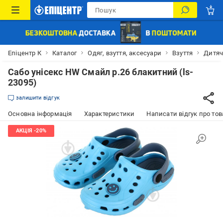
Епіцентр К
Каталог
Одяг, взуття, аксесуари
Взуття
Дитяч
Сабо унісекс HW Смайл р.26 блакитний (ls-
23095)
залишити відгук
Основна інформація
Характеристики
Написати відгук про тов