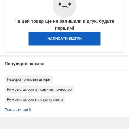
На цей товар ще не залишили відгук, будьте
першим!
НАПИСАТИ ВІДГУК
Популярні запити
Недорогі римські штори
Римські штори з тканини поліестер
Римські штори на стулку вікна
Римські штори кріплення до стелі
Римські штори кріплення до стіни
Римські штори Rollotex
Показати ще 3