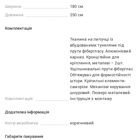
Ширина:
180 см
Довжина:
250 см
Комплектація
Тканина на липучці із
вбудованими тунелями під
прути фібергласу. Алюмінієвий
карниз. Кронштейни для
кріплення, металеві – 2шт.
Ущільнювальні прути фіберглас.
Обтяжувач для формостійкості
штори. Кріпильні елементи-
саморізи. Механізм керування
шнуровий. Люверс металевий.
Комплектація:
Інструкція з монтажу
Додаткова інформація
Колір виробника:
коричневий
Габарити пакування