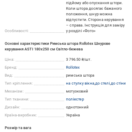
підйому або опускання штори.
Коли штора досягає бажаного
положення, шнур можна
відпустити. Сторона керування
– справа. Інструкція для заміру
Особливості:
у розділі «Фото»
Основні характеристики Римська штора Rollotex Шнурове
керування ASTI 180x250 см Світло-бежева
Ціна:
3 796.50 ₴/шт.
Бренд:
Rollotex
Вид:
римська штора
Тип кріплення:
на стулку вікна
до стелі
до стіни
Механізм:
мотузковий
Тип тканини:
поліестер
Дизайн:
однотонний
Країна-виробник:
Україна
Розмір та вага