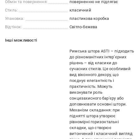
Обмін та повернення:
поверненню не підлягає
Стиль:
класичний
Упаковка:
пластикова коробка
Відтінок:
Світло-бежева
Iншi можливостi
Римська штора ASTI – підходить
до різноманітних інтер’єрних
рішень – від класики до
сучасних стилів. Це особливий
вид віконного декору, що
поєднує елегантність і
практичність. Можуть
виконувати роль
сонцезахисного бар'єру або
доповнювати основні штори.
Механізм складання: при
піднятті штора утворює
рівномірні горизонтальні
складки, що створює
витончений і класичний вигляд