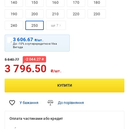
140
150
160
170
180
190
200
210
220
230
240
250
ще 7
3 606.67
₴/шт.
До -10% з суперкредиткою Visa
Вигода
-
2 044.27
₴
5 840.77
3 796.50
₴/шт.
КУПИТИ
У бажання
До порівняння
Оплата частинами або кредит