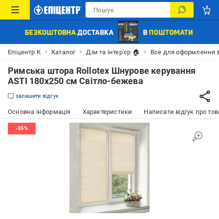
Епіцентр К
Каталог
Дім та інтер'єр 🏠
Все для оформлення 
Римська штора Rollotex Шнурове керування
ASTI 180x250 см Світло-бежева
залишити відгук
Основна інформація
Характеристики
Написати відгук про тов