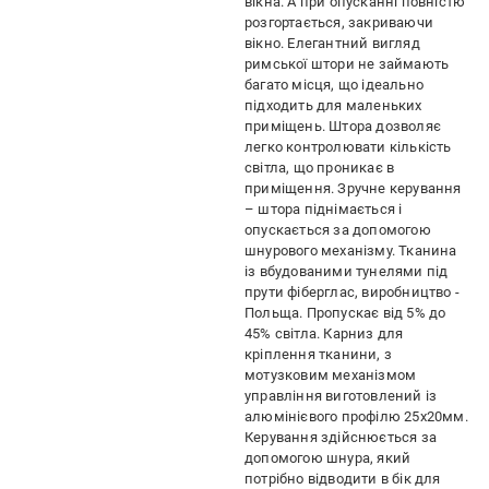
вікна. А при опусканні повністю
розгортається, закриваючи
вікно. Елегантний вигляд
римської штори не займають
багато місця, що ідеально
підходить для маленьких
приміщень. Штора дозволяє
легко контролювати кількість
світла, що проникає в
приміщення. Зручне керування
– штора піднімається і
опускається за допомогою
шнурового механізму. Тканина
із вбудованими тунелями під
прути фіберглас, виробництво -
Польща. Пропускає від 5% до
45% світла. Карниз для
кріплення тканини, з
мотузковим механізмом
управління виготовлений із
алюмінієвого профілю 25х20мм.
Керування здійснюється за
допомогою шнура, який
потрібно відводити в бік для