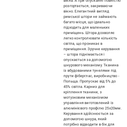
вікна. А при опусканні повністю
розгортається, закриваючи
вікно. Елегантний вигляд
римської штори не займають
багато місця, що ідеально
підходить для маленьких
приміщень. Штора дозволяє
легко контролювати кількість
світла, що проникає в
приміщення. Зручне керування
– штора піднімається і
опускається за допомогою
шнурового механізму. Тканина
із вбудованими тунелями під
прути фіберглас, виробництво -
Польща. Пропускає від 5% до
45% світла. Карниз для
кріплення тканини, з
мотузковим механізмом
управління виготовлений із
алюмінієвого профілю 25х20мм.
Керування здійснюється за
допомогою шнура, який
потрібно відводити в бік для