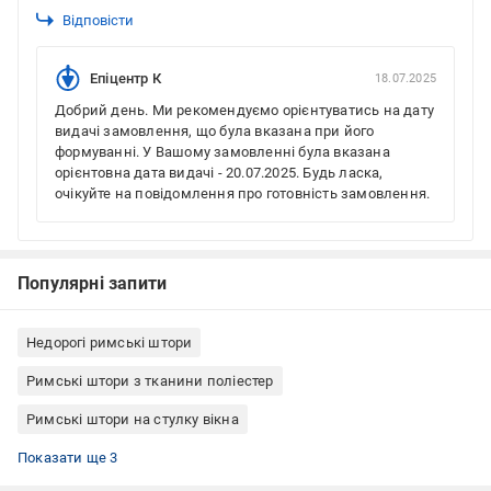
Відповісти
Епіцентр К
18.07.2025
Добрий день. Ми рекомендуємо орієнтуватись на дату
видачі замовлення, що була вказана при його
формуванні. У Вашому замовленні була вказана
орієнтовна дата видачі - 20.07.2025. Будь ласка,
очікуйте на повідомлення про готовність замовлення.
Популярні запити
Недорогі римські штори
Римські штори з тканини поліестер
Римські штори на стулку вікна
Римські штори кріплення до стелі
Римські штори кріплення до стіни
Римські штори Rollotex
Показати ще 3