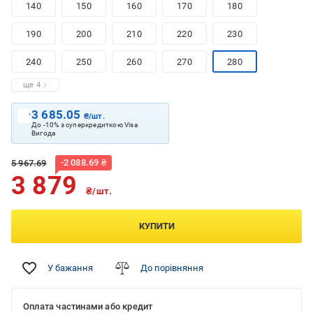
140
150
160
170
180
190
200
210
220
230
240
250
260
270
280
ще 4
3 685.05
₴/шт.
До -10% з суперкредиткою Visa
Вигода
-
2 088.69
₴
5 967.69
3 879
₴/шт.
КУПИТИ
У бажання
До порівняння
Оплата частинами або кредит