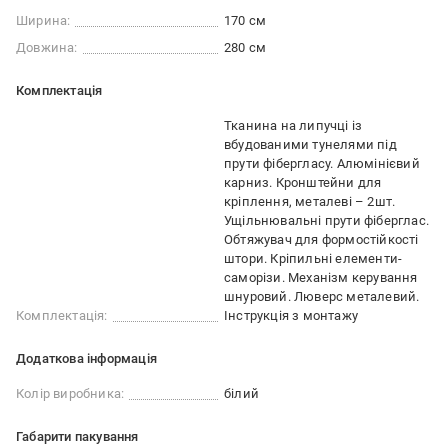
Ширина:
170 см
Довжина:
280 см
Комплектація
Тканина на липучці із
вбудованими тунелями під
прути фібергласу. Алюмінієвий
карниз. Кронштейни для
кріплення, металеві – 2шт.
Ущільнювальні прути фіберглас.
Обтяжувач для формостійкості
штори. Кріпильні елементи-
саморізи. Механізм керування
шнуровий. Люверс металевий.
Комплектація:
Інструкція з монтажу
Додаткова інформація
Колір виробника:
білий
Габарити пакування