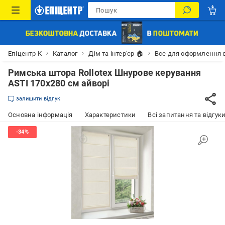
Епіцентр К
Каталог
Дім та інтер'єр 🏠
Все для оформлення 
Римська штора Rollotex Шнурове керування
ASTI 170x280 см айворі
залишити відгук
Основна інформація
Характеристики
Всі запитання та відгуки