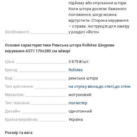
підйому або опускання штори.
Коли штора досягає бажаного
положення, шнур можна
відпустити. Сторона керування
– справа. Інструкція для заміру
Особливості:
у розділі «Фото»
Основні характеристики Римська штора Rollotex Шнурове
керування ASTI 170x280 см айворі
Ціна:
3 879 ₴/шт.
Бренд:
Rollotex
Вид:
римська штора
Тип кріплення:
на стулку вікна
до стелі
до стіни
Механізм:
мотузковий
Тип тканини:
поліестер
Дизайн:
однотонний
Країна-виробник:
Україна
Розмір та вага