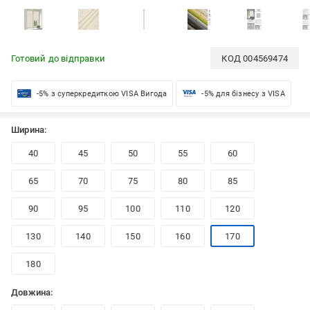
Готовий до відправки
КОД
004569474
-5% з суперкредиткою VISA Вигода
-5% для бізнесу з VISA
Ширина:
40
45
50
55
60
65
70
75
80
85
90
95
100
110
120
130
140
150
160
170
180
Довжина: