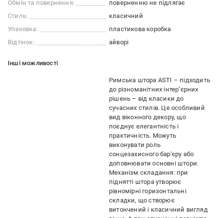
Обмін та повернення:
поверненню не підлягає
Стиль:
класичний
Упаковка:
пластикова коробка
Відтінок:
айворі
Iншi можливостi
Римська штора ASTI – підходить
до різноманітних інтер’єрних
рішень – від класики до
сучасних стилів. Це особливий
вид віконного декору, що
поєднує елегантність і
практичність. Можуть
виконувати роль
сонцезахисного бар'єру або
доповнювати основні штори.
Механізм складання: при
піднятті штора утворює
рівномірні горизонтальні
складки, що створює
витончений і класичний вигляд