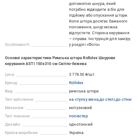
допомогою шнура, який
потрібно відводити в бік для
підйому або опускання штори.
Коли штора досягає бажаного
положення, шнур можна
відпустити. Сторона керування
– справа. Інструкція для заміру
Особливості:
у розділі «Фото»
Основні характеристики Римська штора Rollotex Шнурове
керування ASTI 150x310 см Світло-бежева
Ціна:
3 778.50 ₴/шт.
Бренд:
Rollotex
Вид:
римська штора
Тип кріплення:
на стулку вікна
до стелі
до стіни
Механізм:
мотузковий
Тип тканини:
поліестер
Дизайн:
однотонний
Країна-виробник:
Україна