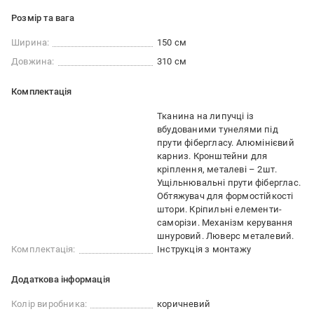
Розмір та вага
Ширина:
150 см
Довжина:
310 см
Комплектація
Тканина на липучці із
вбудованими тунелями під
прути фібергласу. Алюмінієвий
карниз. Кронштейни для
кріплення, металеві – 2шт.
Ущільнювальні прути фіберглас.
Обтяжувач для формостійкості
штори. Кріпильні елементи-
саморізи. Механізм керування
шнуровий. Люверс металевий.
Комплектація:
Інструкція з монтажу
Додаткова інформація
Колір виробника:
коричневий