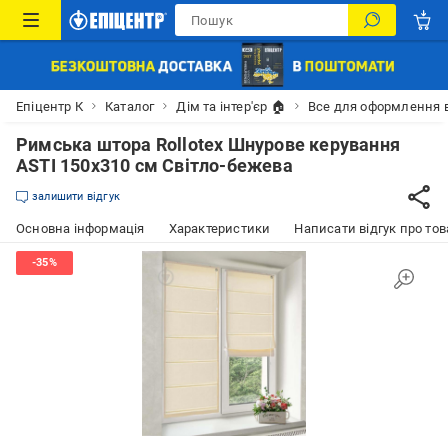
Епіцентр К
Каталог
Дім та інтер'єр 🏠
Все для оформлення 
Римська штора Rollotex Шнурове керування
ASTI 150x310 см Світло-бежева
залишити відгук
Основна інформація
Характеристики
Написати відгук про тов