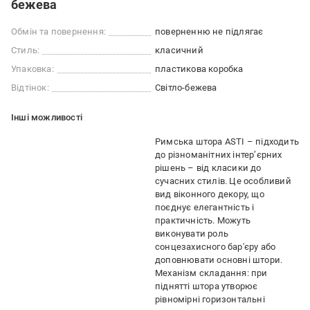
бежева
Обмін та повернення:
поверненню не підлягає
Стиль:
класичний
Упаковка:
пластикова коробка
Відтінок:
Світло-бежева
Iншi можливостi
Римська штора ASTI – підходить
до різноманітних інтер’єрних
рішень – від класики до
сучасних стилів. Це особливий
вид віконного декору, що
поєднує елегантність і
практичність. Можуть
виконувати роль
сонцезахисного бар'єру або
доповнювати основні штори.
Механізм складання: при
піднятті штора утворює
рівномірні горизонтальні