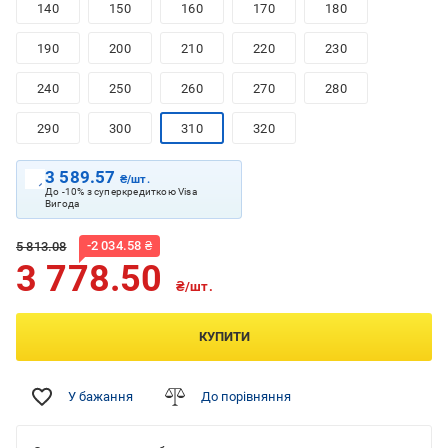
140
150
160
170
180
190
200
210
220
230
240
250
260
270
280
290
300
310
320
3 589.57
₴/шт.
До -10% з суперкредиткою Visa
Вигода
-
2 034.58
₴
5 813.08
3 778.50
₴/шт.
КУПИТИ
У бажання
До порівняння