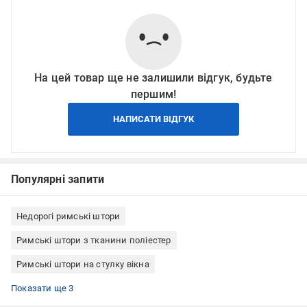
На цей товар ще не залишили відгук, будьте
першим!
НАПИСАТИ ВІДГУК
Популярні запити
Недорогі римські штори
Римські штори з тканини поліестер
Римські штори на стулку вікна
Римські штори кріплення до стелі
Римські штори кріплення до стіни
Римські штори Rollotex
Показати ще 3