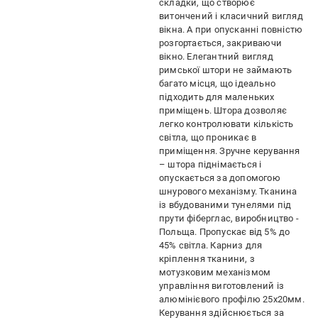
складки, що створює
витончений і класичний вигляд
вікна. А при опусканні повністю
розгортається, закриваючи
вікно. Елегантний вигляд
римської штори не займають
багато місця, що ідеально
підходить для маленьких
приміщень. Штора дозволяє
легко контролювати кількість
світла, що проникає в
приміщення. Зручне керування
– штора піднімається і
опускається за допомогою
шнурового механізму. Тканина
із вбудованими тунелями під
прути фіберглас, виробництво -
Польща. Пропускає від 5% до
45% світла. Карниз для
кріплення тканини, з
мотузковим механізмом
управління виготовлений із
алюмінієвого профілю 25х20мм.
Керування здійснюється за