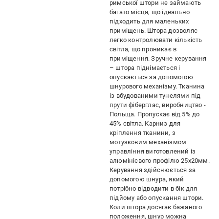
римської штори не займають
багато місця, що ідеально
підходить для маленьких
приміщень. Штора дозволяє
легко контролювати кількість
світла, що проникає в
приміщення. Зручне керування
– штора піднімається і
опускається за допомогою
шнурового механізму. Тканина
із вбудованими тунелями під
прути фіберглас, виробництво -
Польща. Пропускає від 5% до
45% світла. Карниз для
кріплення тканини, з
мотузковим механізмом
управління виготовлений із
алюмінієвого профілю 25х20мм.
Керування здійснюється за
допомогою шнура, який
потрібно відводити в бік для
підйому або опускання штори.
Коли штора досягає бажаного
положення, шнур можна