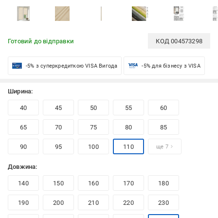
Готовий до відправки
КОД
004573298
-5% з суперкредиткою VISA Вигода
-5% для бізнесу з VISA
Ширина:
40
45
50
55
60
65
70
75
80
85
90
95
100
110
ще 7
Довжина:
140
150
160
170
180
190
200
210
220
230