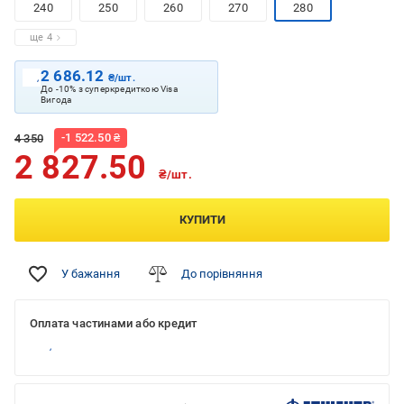
240
250
260
270
280
ще 4
2 686.12
₴/шт.
До -10% з суперкредиткою Visa
Вигода
-
1 522.50
₴
4 350
2 827.50
₴/шт.
КУПИТИ
У бажання
До порівняння
Оплата частинами або кредит