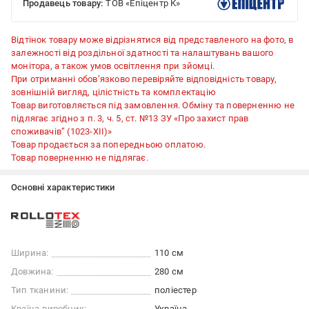
Продавець товару:
ТОВ «Епіцентр К»
Відтінок товару може відрізнятися від представленого на фото, в
залежності від роздільної здатності та налаштувань вашого
монітора, а також умов освітлення при зйомці.
При отриманні обов’язково перевіряйте відповідність товару,
зовнішній вигляд, цілістність та комплектацію
Товар виготовляється під замовлення. Обміну та поверненню не
підлягає згідно з п. 3, ч. 5, ст. №13 ЗУ «Про захист прав
споживачів” (1023-XII)»
Товар продається за попередньою оплатою.
Товар поверненню не підлягає.
Основні характеристики
Ширина:
110 см
Довжина:
280 см
Тип тканини:
поліестер
Країна-виробник:
Україна