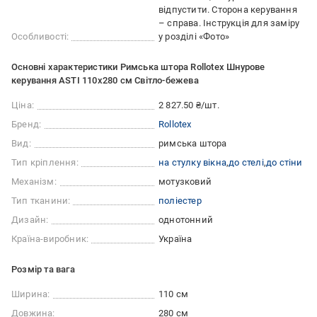
відпустити. Сторона керування
– справа. Інструкція для заміру
Особливості:
у розділі «Фото»
Основні характеристики Римська штора Rollotex Шнурове
керування ASTI 110x280 см Світло-бежева
Ціна:
2 827.50 ₴/шт.
Бренд:
Rollotex
Вид:
римська штора
Тип кріплення:
на стулку вікна
до стелі
до стіни
Механізм:
мотузковий
Тип тканини:
поліестер
Дизайн:
однотонний
Країна-виробник:
Україна
Розмір та вага
Ширина:
110 см
Довжина:
280 см