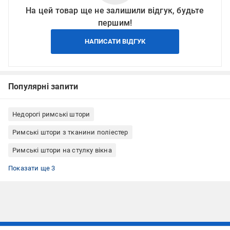
На цей товар ще не залишили відгук, будьте
першим!
НАПИСАТИ ВІДГУК
Популярні запити
Недорогі римські штори
Римські штори з тканини поліестер
Римські штори на стулку вікна
Римські штори кріплення до стелі
Римські штори кріплення до стіни
Римські штори Rollotex
Показати ще 3