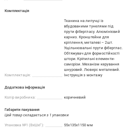
Комплектація
Тканина на липучці із
вбудованими тунелями під
прути фібергласу. Алюмінієвий
карниз. Кронштейни для
кріплення, металеві – 2шт.
Ущільнювальні прути фіберглас.
Обтяжувач для формостійкості
штори. Кріпильні елементи-
саморізи. Механізм керування
шнуровий. Люверс металевий.
Комплектація:
Інструкція з монтажу
Додаткова інформація
Колір виробника:
коричневий
Габарити пакування
Цей товар складається з 1 упаковки
Упаковка №1 (ВхШхГ):
55x135x1150 мм