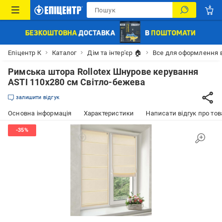
Епіцентр К
Каталог
Дім та інтер'єр 🏠
Все для оформлення 
Римська штора Rollotex Шнурове керування
ASTI 110x280 см Світло-бежева
залишити відгук
Основна інформація
Характеристики
Написати відгук про тов