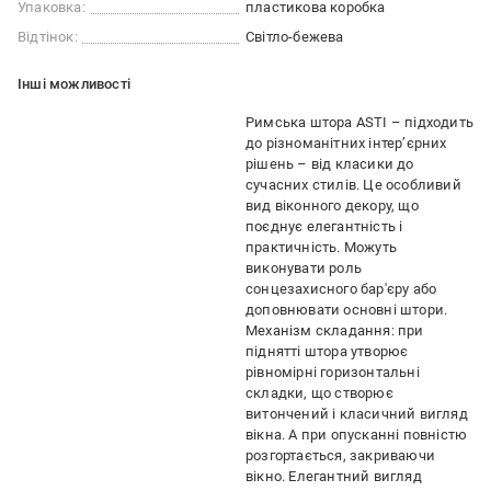
Упаковка:
пластикова коробка
Відтінок:
Світло-бежева
Iншi можливостi
Римська штора ASTI – підходить
до різноманітних інтер’єрних
рішень – від класики до
сучасних стилів. Це особливий
вид віконного декору, що
поєднує елегантність і
практичність. Можуть
виконувати роль
сонцезахисного бар'єру або
доповнювати основні штори.
Механізм складання: при
піднятті штора утворює
рівномірні горизонтальні
складки, що створює
витончений і класичний вигляд
вікна. А при опусканні повністю
розгортається, закриваючи
вікно. Елегантний вигляд