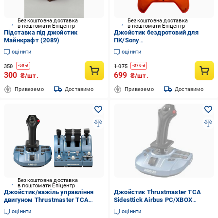
Безкоштовна доставка
Безкоштовна доставка
в поштомати Епіцентр
в поштомати Епіцентр
Підставка під джойстик
Джойстик бездротовий для
Майнкрафт (2089)
ПК/Sony
PlayStation/Nintendo/Switch/
оцінити
оцінити
смартфона Помаранчевий
(29544723)
350
1 075
-
50
₴
-
376
₴
300
699
₴/шт.
₴/шт.
Привеземо
Доставимо
Привеземо
Доставимо
Безкоштовна доставка
в поштомати Епіцентр
Джойстик/важіль управління
Джойстик Thrustmaster TCA
двигуном Thrustmaster TCA
Sidesttick Airbus PC/XBOX
Captain Pack x Airbus PC/Xbox
(4460219)
оцінити
оцінити
(4460217)