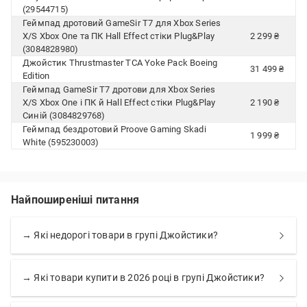
(29544715)
Геймпад дротовий GameSir T7 для Xbox Series
X/S Xbox One та ПК Hall Effect стіки Plug&Play
2 299 ₴
(3084828980)
Джойстик Thrustmaster TCA Yoke Pack Boeing
31 499 ₴
Edition
Геймпад GameSir T7 дротови для Xbox Series
X/S Xbox One і ПК й Hall Effect стіки Plug&Play
2 190 ₴
Синій (3084829768)
Геймпад бездротовий Proove Gaming Skadi
1 999 ₴
White (595230003)
Найпоширеніші питання
→ Які недорогі товари в групі Джойстики?
→ Які товари купити в 2026 році в групі Джойстики?