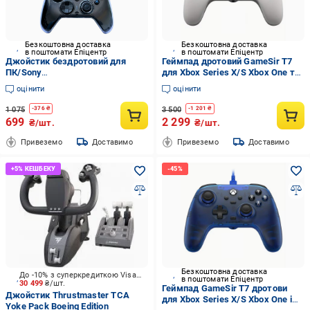
Безкоштовна доставка
Безкоштовна доставка
в поштомати Епіцентр
в поштомати Епіцентр
Джойстик бездротовий для
Геймпад дротовий GameSir T7
ПК/Sony
для Xbox Series X/S Xbox One та
PlayStation/Nintendo/Switch/
ПК Hall Effect стіки Plug&Play
оцінити
оцінити
смартфона Чорний (29544715)
(3084828980)
1 075
3 500
-
376
₴
-
1 201
₴
699
2 299
₴/шт.
₴/шт.
Привеземо
Доставимо
Привеземо
Доставимо
Безкоштовна доставка
До -10% з суперкредиткою Visa Вигода
в поштомати Епіцентр
30 499
₴/шт.
Геймпад GameSir T7 дротови
Джойстик Thrustmaster TCA
для Xbox Series X/S Xbox One і
Yoke Pack Boeing Edition