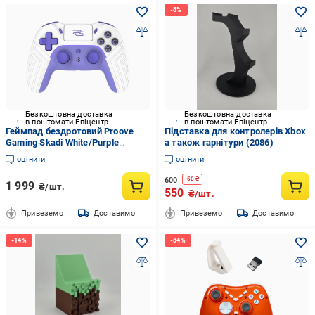
Безкоштовна доставка
Безкоштовна доставка
в поштомати Епіцентр
в поштомати Епіцентр
Геймпад бездротовий Proove
Підставка для контролерів Xbox
Gaming Skadi White/Purple
а також гарнітури (2086)
(595230029)
оцінити
оцінити
600
-
50
₴
1 999
₴/шт.
550
₴/шт.
Привеземо
Доставимо
Привеземо
Доставимо