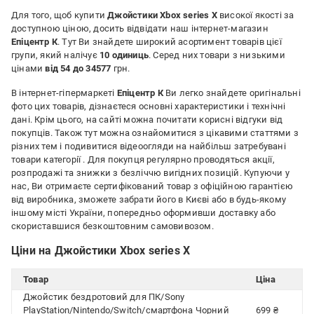
Для того, щоб купити
Джойстики Xbox series X
високої якості за
доступною ціною, досить відвідати наш інтернет-магазин
Епіцентр К
. Тут Ви знайдете широкий асортимент товарів цієї
групи, який налічує
10 одиниць
. Серед них товари з низькими
цінами
від 54 до 34577
грн.
В інтернет-гіпермаркеті
Епіцентр К
Ви легко знайдете оригінальні
фото цих товарів, дізнаєтеся основні характеристики і технічні
дані. Крім цього, на сайті можна почитати корисні відгуки від
покупців. Також тут можна ознайомитися з цікавими статтями з
різних тем і подивитися відеоогляди на найбільш затребувані
товари категорії
. Для покупця регулярно проводяться акції,
розпродажі та знижки з безліччю вигідних позицій. Купуючи у
нас, Ви отримаєте сертифікований товар з офіційною гарантією
від виробника, зможете забрати його в Києві або в будь-якому
іншому місті України, попередньо оформивши доставку або
скориставшися безкоштовним самовивозом.
Ціни на Джойстики Xbox series X
Товар
Ціна
Джойстик бездротовий для ПК/Sony
PlayStation/Nintendo/Switch/смартфона Чорний
699 ₴