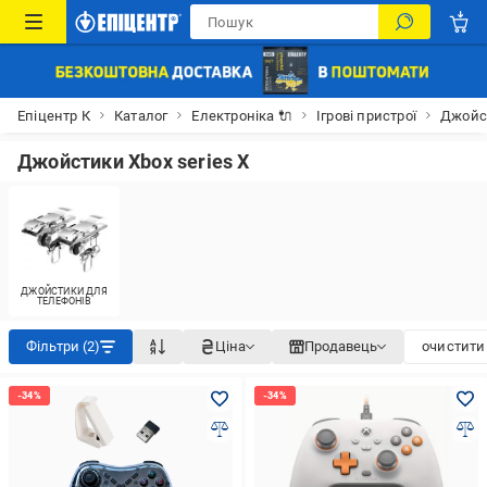
Епіцентр К
Каталог
Електроніка 🔌
Ігрові пристрої
Джойс
Джойстики Xbox series X
ДЖОЙСТИКИ ДЛЯ
ТЕЛЕФОНІВ
Фільтри (2)
Ціна
Продавець
очистити 