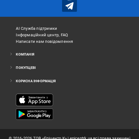
АІ Служба підтримки
Інформаційний центр, FAQ
Написати нам повідомлення
КОМПАНІЯ
ПОКУПЦЕВІ
КОРИСНА ІНФОРМАЦІЯ
©
2016
-2026
ТОВ «Епіцентр К»
| epicentrk.ua всі права захищені