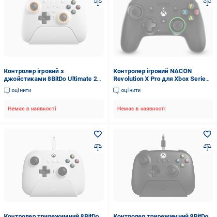
Контролер ігровий з
Контролер ігровий NACON
джойстиками 8BitDo Ultimate 2
Revolution X Pro для Xbox Series
для Windows/Android/TMR/
X/S/Xbox One (2347044186)
оцінити
оцінити
Еффект Холла/тактильні
тригери Білий (25399053)
Немає в наявності
Немає в наявності
Контролер трирежимний 8BitDo
Контролер трирежимний 8BitDo