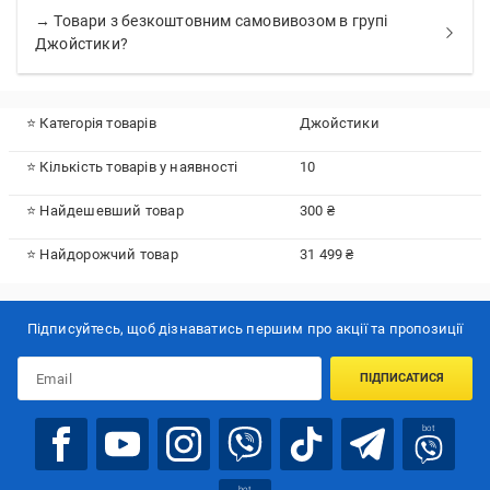
→ Товари з безкоштовним самовивозом в групі
Джойстики?
⭐ Категорія товарів
Джойстики
⭐ Кількість товарів у наявності
10
⭐ Найдешевший товар
300 ₴
⭐ Найдорожчий товар
31 499 ₴
Підписуйтесь, щоб дізнаватись першим про акції та пропозиції
ПІДПИСАТИСЯ
bot
bot