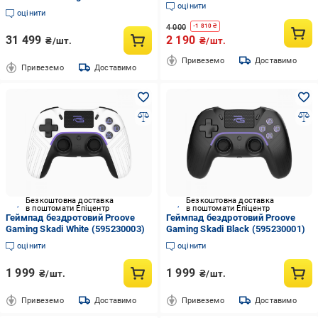
ПК й Hall Effect стіки Plug&Play
оцінити
Синій (3084829768)
оцінити
4 000
-
1 810
₴
31 499
2 190
₴/шт.
₴/шт.
Привеземо
Доставимо
Привеземо
Доставимо
Безкоштовна доставка
Безкоштовна доставка
в поштомати Епіцентр
в поштомати Епіцентр
Геймпад бездротовий Proove
Геймпад бездротовий Proove
Gaming Skadi White (595230003)
Gaming Skadi Black (595230001)
оцінити
оцінити
1 999
1 999
₴/шт.
₴/шт.
Привеземо
Доставимо
Привеземо
Доставимо