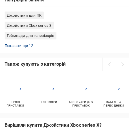
Джойстики для ПК
Джойстики Xbox series S
Геймпади для телевізорів
Джойстики PS4
Геймпади Xbox series X
Бездротові джойстики для ПК
Бездротові геймпади
Бездротові геймпади для ПК
Джойстики Xbox series X
Геймпади для ПК
Джойстики Xbox 360
Геймпади Xbox series S
Джойстики до телевізорів
Джойстики PS
Геймпади Xbox 360
Показати ще 12
Також купують з категорій
ІГРОВІ
ТЕЛЕВІЗОРИ
АКСЕСУАРИ ДЛЯ
КАБЕЛІ ТА
ПРИСТАВКИ
ПРИСТАВОК
ПЕРЕХІДНИКИ
Вирішили купити Джойстики Xbox series X?