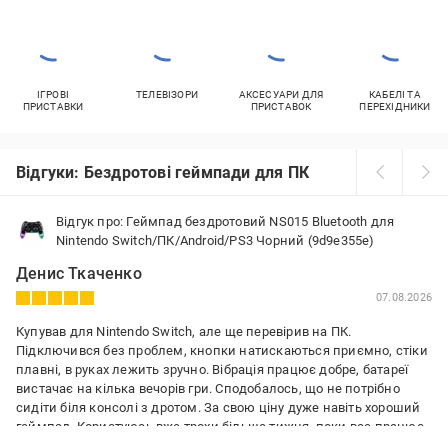
ІГРОВІ
ТЕЛЕВІЗОРИ
АКСЕСУАРИ ДЛЯ
КАБЕЛІ ТА
ПРИСТАВКИ
ПРИСТАВОК
ПЕРЕХІДНИКИ
Відгуки: Бездротові геймпади для ПК
Відгук про: Геймпад бездротовий NS015 Bluetooth для
Nintendo Switch/ПК/Android/PS3 Чорний (9d9e355e)
Денис Ткаченко
07.08.2026
Купував для Nintendo Switch, але ще перевірив на ПК.
Підключився без проблем, кнопки натискаються приємно, стіки
плавні, в руках лежить зручно. Вібрація працює добре, батареї
вистачає на кілька вечорів гри. Сподобалось, що не потрібно
сидіти біля консолі з дротом. За свою ціну дуже навіть хороший
геймпад. Користуюсь вже трохи більше тижня, поки все працює
як треба, ніяких нарікань немає