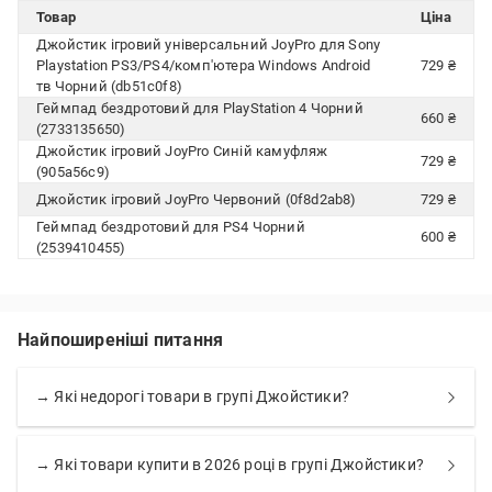
Товар
Ціна
Джойстик ігровий універсальний JoyPro для Sony
Playstation PS3/PS4/комп'ютера Windows Android
729 ₴
тв Чорний (db51c0f8)
Геймпад бездротовий для PlayStation 4 Чорний
660 ₴
(2733135650)
Джойстик ігровий JoyPro Синій камуфляж
729 ₴
(905a56c9)
Джойстик ігровий JoyPro Червоний (0f8d2ab8)
729 ₴
Геймпад бездротовий для PS4 Чорний
600 ₴
(2539410455)
Найпоширеніші питання
→ Які недорогі товари в групі Джойстики?
→ Які товари купити в 2026 році в групі Джойстики?