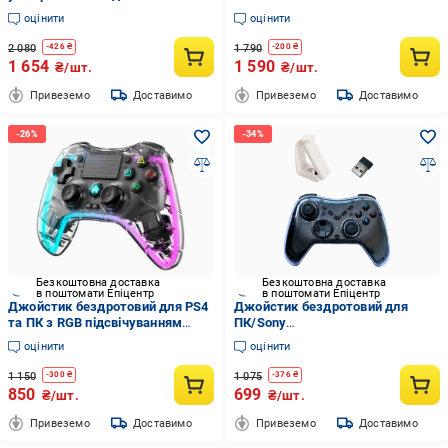
Switch BSP-D11 для смартфонів/
охолодженням 300 мАч для
оцінити
оцінити
планшетів/ПК (2104618862)
iPhone/Android (2391934630)
2 080
1 790
-
426
₴
-
200
₴
1 654
1 590
₴/шт.
₴/шт.
Привеземо
Доставимо
Привеземо
Доставимо
Безкоштовна доставка
Безкоштовна доставка
в поштомати Епіцентр
в поштомати Епіцентр
Джойстик бездротовий для PS4
Джойстик бездротовий для
та ПК з RGB підсвічуванням
ПК/Sony
Прозорий (19480580)
PlayStation/Nintendo/Switch/
оцінити
оцінити
смартфона Чорний (29544715)
1 150
1 075
-
300
₴
-
376
₴
850
699
₴/шт.
₴/шт.
Привеземо
Доставимо
Привеземо
Доставимо