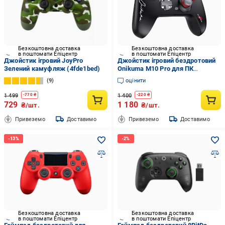
Безкоштовна доставка
Безкоштовна доставка
в поштомати Епіцентр
в поштомати Епіцентр
Джойстик ігровий JoyPro
Джойстик ігровий бездротовий
Зелений камуфляж (4fde1bed)
Onikuma M10 Pro для ПК
PlayStation з RGB підсвіткою та
9
оцінити
Bluetooth/USB 2,4G (748397)
1 499
1 400
-
770
₴
-
220
₴
729
1 180
₴/шт.
₴/шт.
Привеземо
Доставимо
Привеземо
Доставимо
Безкоштовна доставка
Безкоштовна доставка
в поштомати Епіцентр
в поштомати Епіцентр