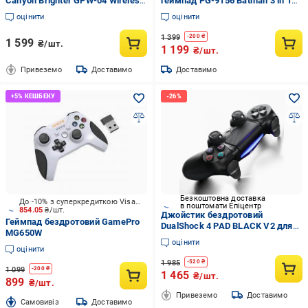
Canyon Brighter GPW-04 Wireless
геймпад PG-9156 Batman 3 in 1
RGB 5 in 1 (CND-GPW04)
Bluetooth PC/Android/iOS Black
оцінити
оцінити
(SGWGCP9156)
1 399
-
200
₴
1 599
₴/шт.
1 199
₴/шт.
Привеземо
Доставимо
Доставимо
Безкоштовна доставка
До -10% з суперкредиткою Visa Вигода
в поштомати Епіцентр
854.05
₴/шт.
Джойстик бездротовий
Геймпад бездротовий GamePro
DualShock 4 PAD BLACK V2 для
MG650W
PS4/PC/ТВ/смартфона/
оцінити
планшета (GSP-4)
оцінити
1 985
-
520
₴
1 099
-
200
₴
1 465
₴/шт.
899
₴/шт.
Привеземо
Доставимо
Cамовивіз
Доставимо