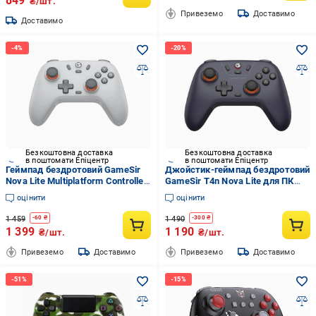
849
₴/шт.
Привеземо
Доставимо
Доставимо
Безкоштовна доставка
Безкоштовна доставка
в поштомати Епіцентр
в поштомати Епіцентр
Геймпад бездротовий GameSir
Джойстик-геймпад бездротовий
Nova Lite Multiplatform Controller
GameSir T4n Nova Lite для ПК
Ash Gray (8217)
Android iOS Nintendo Switch
оцінити
оцінити
контроллер Холла (35081382)
1 459
1 490
-
60
₴
-
300
₴
1 399
1 190
₴/шт.
₴/шт.
Привеземо
Доставимо
Привеземо
Доставимо