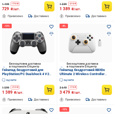
1 499
1 599
-
770
₴
-
210
₴
729
1 389
₴/шт.
₴/шт.
Привеземо
Доставимо
Привеземо
Доставимо
Безкоштовна доставка
Безкоштовна доставка
в поштомати Епіцентр
в поштомати Епіцентр
Геймпад бездротовий для
Геймпад бездротовий 8BitDo
PlayStation/PC Dualshock 4 V2
Ultimate 2 Wireless Controller
Gray (2176886998)
White (8437)
оцінити
оцінити
1 599
3 649
-
210
₴
-
170
₴
1 389
3 479
₴/шт.
₴/шт.
Привеземо
Доставимо
Привеземо
Доставимо