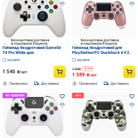
Безкоштовна доставка
Безкоштовна доставка
в поштомати Епіцентр
в поштомати Епіцентр
Геймпад бездротовий GameSir
Геймпад бездротовий для
T4 Pro White для
PlayStation/PC Dualshock 4 V2
Nintendo/Android/iOS/Windows
Rose Gold (2684163720)
оцінити
оцінити
(2216799234)
1 599
-
210
₴
1 540
₴/шт.
1 389
₴/шт.
Привеземо
Доставимо
Привеземо
Доставимо