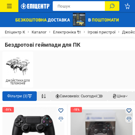
Епіцентр К
Каталог
Електроніка 🔌
Ігрові пристрої
Джойс
Бездротові геймпади для ПК
ДЖОЙСТИКИ ДЛЯ
ТЕЛЕФОНІВ
Фільтри (3)
Самовивіз:
Сьогодні
Ціна