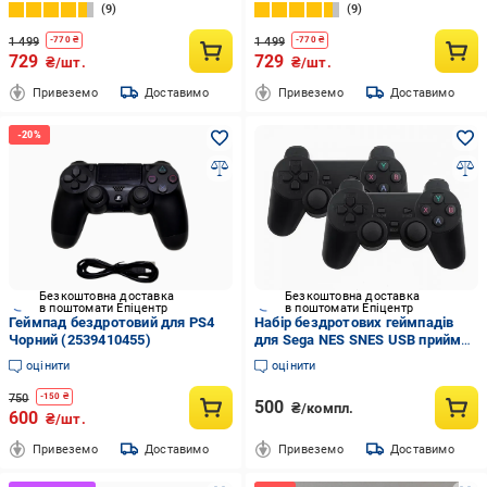
9
9
1 499
1 499
-
770
₴
-
770
₴
729
729
₴/шт.
₴/шт.
Привеземо
Доставимо
Привеземо
Доставимо
Безкоштовна доставка
Безкоштовна доставка
в поштомати Епіцентр
в поштомати Епіцентр
Геймпад бездротовий для PS4
Набір бездротових геймпадів
Чорний (2539410455)
для Sega NES SNES USB приймач
для ретро приставок 8/16 біт
оцінити
оцінити
радіус 10 м 2 шт.
750
-
150
₴
500
₴/компл.
600
₴/шт.
Привеземо
Доставимо
Привеземо
Доставимо