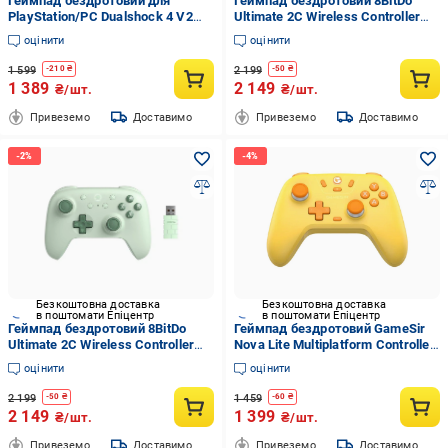
Геймпад бездротовий для
Геймпад бездротовий 8BitDo
PlayStation/PC Dualshock 4 V2
Ultimate 2C Wireless Controller
Magma Red (2580865555)
Transparent Black (8328)
оцінити
оцінити
1 599
2 199
-
210
₴
-
50
₴
1 389
2 149
₴/шт.
₴/шт.
Привеземо
Доставимо
Привеземо
Доставимо
Безкоштовна доставка
Безкоштовна доставка
в поштомати Епіцентр
в поштомати Епіцентр
Геймпад бездротовий 8BitDo
Геймпад бездротовий GameSir
Ultimate 2C Wireless Controller
Nova Lite Multiplatform Controller
Green (8327)
Golden Yellow (8220)
оцінити
оцінити
2 199
1 459
-
50
₴
-
60
₴
2 149
1 399
₴/шт.
₴/шт.
Привеземо
Доставимо
Привеземо
Доставимо