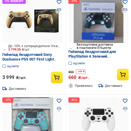
Безкоштовна доставка
До -10% з суперкредиткою Visa Вигода
в поштомати Епіцентр
3 799.05
₴/шт.
Геймпад бездротовий для
Геймпад бездротовий Sony
PlayStation 4 Зелений
Dualsense PS5 007 First Light
(2733745152)
оцінити
Limited Edition (1000052025)
оцінити
800
-
140
₴
3 999
660
₴/шт.
₴/шт.
Привеземо
Доставимо
Доставимо