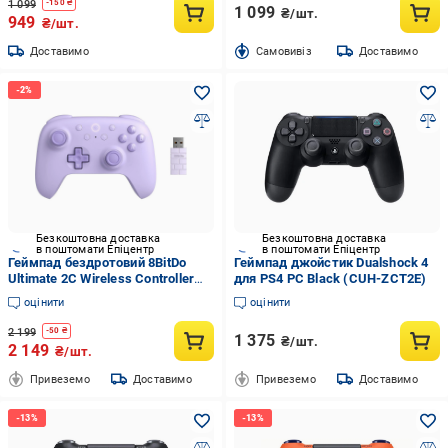
1 099
-
150
₴
1 099
₴/шт.
949
₴/шт.
Доставимо
Cамовивіз
Доставимо
Безкоштовна доставка
Безкоштовна доставка
в поштомати Епіцентр
в поштомати Епіцентр
Геймпад бездротовий 8BitDo
Геймпад джойстик Dualshock 4
Ultimate 2C Wireless Controller
для PS4 PC Black (CUH-ZCT2E)
Purple (id_8371)
оцінити
оцінити
2 199
-
50
₴
1 375
₴/шт.
2 149
₴/шт.
Привеземо
Доставимо
Привеземо
Доставимо