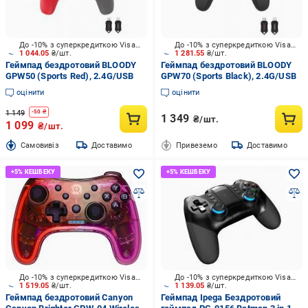
До -10% з суперкредиткою Visa Вигода
До -10% з суперкредиткою Visa Вигода
1 044.05
₴/шт.
1 281.55
₴/шт.
Геймпад бездротовий BLOODY
Геймпад бездротовий BLOODY
GPW50 (Sports Red), 2.4G/USB
GPW70 (Sports Black), 2.4G/USB
оцінити
оцінити
1 149
-
50
₴
1 349
₴/шт.
1 099
₴/шт.
Cамовивіз
Доставимо
Привеземо
Доставимо
До -10% з суперкредиткою Visa Вигода
До -10% з суперкредиткою Visa Вигода
1 519.05
₴/шт.
1 139.05
₴/шт.
Геймпад бездротовий Canyon
Геймпад Ipega Бездротовий