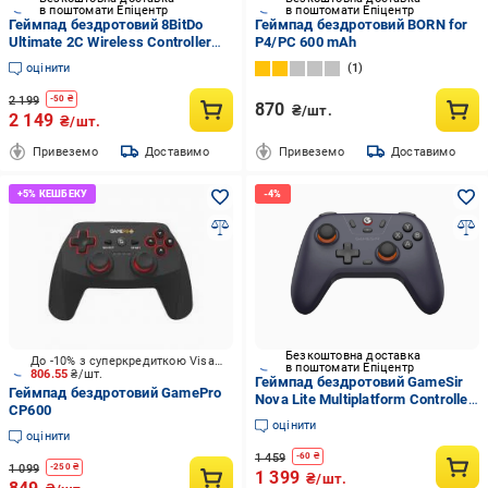
в поштомати Епіцентр
в поштомати Епіцентр
Геймпад бездротовий 8BitDo
Геймпад бездротовий BORN for
Ultimate 2C Wireless Controller
P4/PC 600 mAh
Mint (8326)
оцінити
1
2 199
-
50
₴
870
₴/шт.
2 149
₴/шт.
Привеземо
Доставимо
Привеземо
Доставимо
Безкоштовна доставка
До -10% з суперкредиткою Visa Вигода
в поштомати Епіцентр
806.55
₴/шт.
Геймпад бездротовий GameSir
Геймпад бездротовий GamePro
Nova Lite Multiplatform Controller
CP600
Space Purple (8216)
оцінити
оцінити
1 459
-
60
₴
1 099
-
250
₴
1 399
₴/шт.