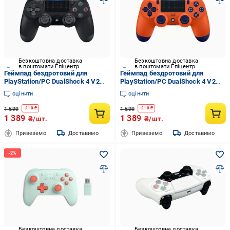
Безкоштовна доставка
Безкоштовна доставка
в поштомати Епіцентр
в поштомати Епіцентр
Геймпад бездротовий для
Геймпад бездротовий для
PlayStation/PC DualShock 4 V2
PlayStation/PC DualShock 4 V2
Jet Black (2176868343)
Sunset Orange (2176879283)
оцінити
оцінити
1 599
1 599
-
210
₴
-
210
₴
1 389
1 389
₴/шт.
₴/шт.
Привеземо
Доставимо
Привеземо
Доставимо
Безкоштовна доставка
Безкоштовна доставка