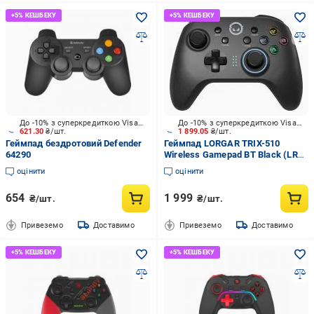
До -10% з суперкредиткою Visa Вигода
До -10% з суперкредиткою Visa Вигода
621.30
₴/шт.
1 899.05
₴/шт.
Геймпад бездротовий Defender
Геймпад LORGAR TRIX-510
64290
Wireless Gamepad BT Black (LRG-
GP510)
оцінити
оцінити
654
1 999
₴/шт.
₴/шт.
Привеземо
Доставимо
Привеземо
Доставимо