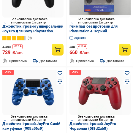
Безкоштовна доставка
Безкоштовна доставка
в поштомати Епіцентр
в поштомати Епіцентр
Джойстик ігровий універсальний
Геймпад бездротовий для
JoyPro для Sony Playstation
PlayStation 4 Чорний
PS3/PS4/комп'ютера Windows
(2733135650)
9
оцінити
Android тв Чорний (db51c0f8)
1 499
780
-
770
₴
-
120
₴
729
660
₴/шт.
₴/шт.
Привеземо
Доставимо
Привеземо
Доставимо
Безкоштовна доставка
Безкоштовна доставка
в поштомати Епіцентр
в поштомати Епіцентр
Джойстик ігровий JoyPro Синій
Джойстик ігровий JoyPro
камуфляж (905a56c9)
Червоний (0f8d2ab8)