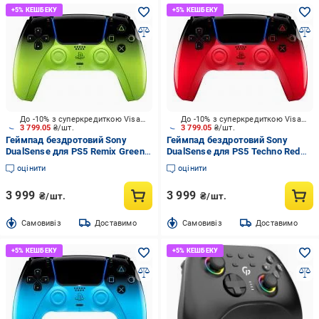
До -10% з суперкредиткою Visa Вигода
До -10% з суперкредиткою Visa Вигода
3 799.05
₴/шт.
3 799.05
₴/шт.
Геймпад бездротовий Sony
Геймпад бездротовий Sony
DualSense для PS5 Remix Green
DualSense для PS5 Techno Red
(1000048532)
(1000048516)
оцінити
оцінити
3 999
3 999
₴/шт.
₴/шт.
Cамовивіз
Доставимо
Cамовивіз
Доставимо