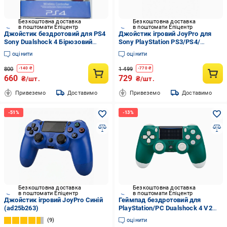
Безкоштовна доставка
Безкоштовна доставка
в поштомати Епіцентр
в поштомати Епіцентр
Джойстик бездротовий для PS4
Джойстик ігровий JoyPro для
Sony Dualshock 4 Бірюзовий
Sony PlayStation PS3/PS4/
(2733742884)
комп'ютера Білий (7a4a8fbd)
оцінити
оцінити
800
1 499
-
140
₴
-
770
₴
660
729
₴/шт.
₴/шт.
Привеземо
Доставимо
Привеземо
Доставимо
Безкоштовна доставка
Безкоштовна доставка
в поштомати Епіцентр
в поштомати Епіцентр
Джойстик ігровий JoyPro Синій
Геймпад бездротовий для
(ad25b263)
PlayStation/PC Dualshock 4 V2
Alpine Green (2176886349)
9
оцінити