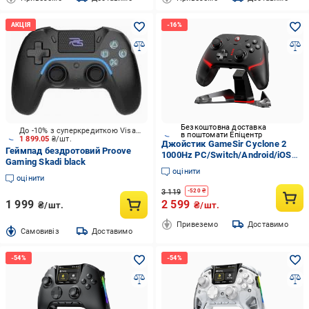
Безкоштовна доставка
До -10% з суперкредиткою Visa Вигода
в поштомати Епіцентр
1 899.05
₴/шт.
Джойстик GameSir Cyclone 2
Геймпад бездротовий Proove
1000Hz PC/Switch/Android/iOS
Gaming Skadi black
PC З док станцією Чорний
оцінити
оцінити
3 119
-
520
₴
1 999
2 599
₴/шт.
₴/шт.
Привеземо
Доставимо
Cамовивіз
Доставимо