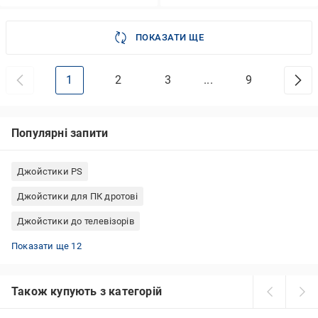
ПОКАЗАТИ ЩЕ
1
2
3
...
9
Популярні запити
Джойстики PS
Джойстики для ПК дротові
Джойстики до телевізорів
Джойстики Xbox series X
Джойстики для ПК
Геймпади Xbox series X
Геймпади PlayStation 4
Геймпади для ПК
Джойстики PS5
Геймпади Xbox 360
Джойстики Xbox series S
Бездротові геймпади
Джойстики PS4
Геймпади Xbox series S
Джойстики PS3
Показати ще 12
Також купують з категорій