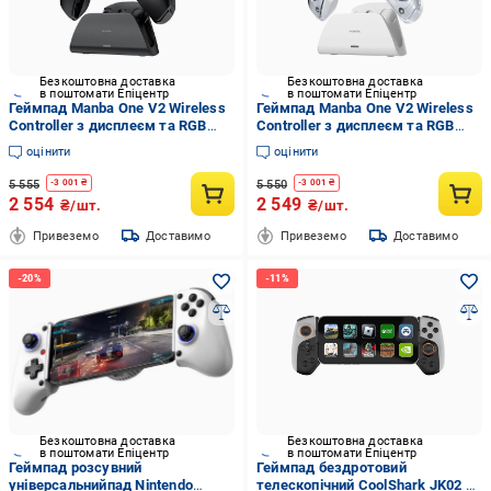
Безкоштовна доставка
Безкоштовна доставка
в поштомати Епіцентр
в поштомати Епіцентр
Геймпад Manba One V2 Wireless
Геймпад Manba One V2 Wireless
Controller з дисплеєм та RGB
Controller з дисплеєм та RGB
підсвіткою Black (2595094490)
підсвіткою White (2729675528)
оцінити
оцінити
5 555
5 550
-
3 001
₴
-
3 001
₴
2 554
2 549
₴/шт.
₴/шт.
Привеземо
Доставимо
Привеземо
Доставимо
Безкоштовна доставка
Безкоштовна доставка
в поштомати Епіцентр
в поштомати Епіцентр
Геймпад розсувний
Геймпад бездротовий
універсальнийпад Nintendo
телескопічний CoolShark JK02 з