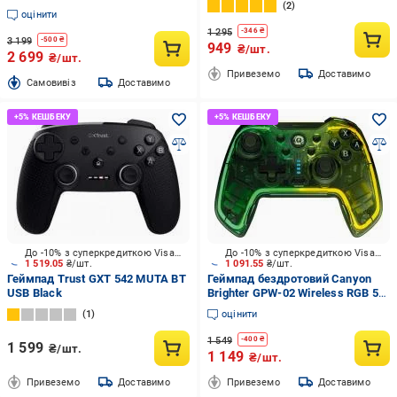
2
GPS20BDOC Black
(9d9e355e)
оцінити
1 295
-
346
₴
3 199
-
500
₴
949
₴/шт.
2 699
₴/шт.
Привеземо
Доставимо
Cамовивіз
Доставимо
До -10% з суперкредиткою Visa Вигода
До -10% з суперкредиткою Visa Вигода
1 519.05
₴/шт.
1 091.55
₴/шт.
Геймпад Trust GXT 542 MUTA BT
Геймпад бездротовий Canyon
USB Black
Brighter GPW-02 Wireless RGB 5
in 1 (CND-GPW02)
1
оцінити
1 549
-
400
₴
1 599
₴/шт.
1 149
₴/шт.
Привеземо
Доставимо
Привеземо
Доставимо