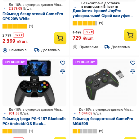
Безкоштовна доставка
До -10% з суперкредиткою Visa Вигода
в поштомати Епіцентр
2 279.05
₴/шт.
Джойстик ігровий JoyPro
Геймпад бездротовий GamePro
універсальний Сірий камуфляж
GPS20W White
(38866631)
9
1
1 499
-
770
₴
2 799
-
400
₴
729
₴/шт.
2 399
₴/шт.
Привеземо
Доставимо
Cамовивіз
Доставимо
До -10% з суперкредиткою Visa Вигода
До -10% з суперкредиткою Visa Вигода
901.55
₴/шт.
1 044.05
₴/шт.
Геймпад Ipega PG-9157 Bluetooth
Геймпад бездротовий GamePro
PC/Android/iOS Black
MG650B
(SGWGCP9157)
1
2