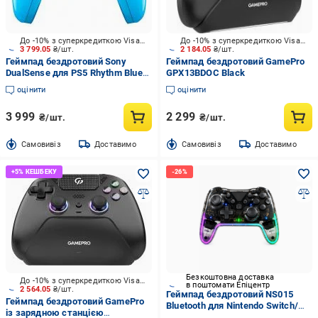
До -10% з суперкредиткою Visa Вигода
До -10% з суперкредиткою Visa Вигода
3 799.05
₴/шт.
2 184.05
₴/шт.
Геймпад бездротовий Sony
Геймпад бездротовий GamePro
DualSense для PS5 Rhythm Blue
GPX13BDOC Black
(1000048536)
оцінити
оцінити
3 999
2 299
₴/шт.
₴/шт.
Cамовивіз
Доставимо
Cамовивіз
Доставимо
Безкоштовна доставка
До -10% з суперкредиткою Visa Вигода
в поштомати Епіцентр
2 564.05
₴/шт.
Геймпад бездротовий NS015
Геймпад бездротовий GamePro
Bluetooth для Nintendo Switch/
із зарядною станцією
ПК/Android/PS3 Чорний