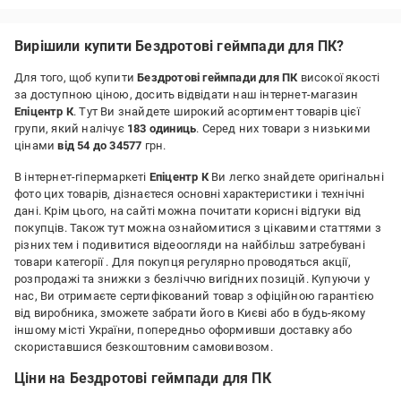
Вирішили купити Бездротові геймпади для ПК?
Для того, щоб купити
Бездротові геймпади для ПК
високої якості
за доступною ціною, досить відвідати наш інтернет-магазин
Епіцентр К
. Тут Ви знайдете широкий асортимент товарів цієї
групи, який налічує
183 одиниць
. Серед них товари з низькими
цінами
від 54 до 34577
грн.
В інтернет-гіпермаркеті
Епіцентр К
Ви легко знайдете оригінальні
фото цих товарів, дізнаєтеся основні характеристики і технічні
дані. Крім цього, на сайті можна почитати корисні відгуки від
покупців. Також тут можна ознайомитися з цікавими статтями з
різних тем і подивитися відеоогляди на найбільш затребувані
товари категорії
. Для покупця регулярно проводяться акції,
розпродажі та знижки з безліччю вигідних позицій. Купуючи у
нас, Ви отримаєте сертифікований товар з офіційною гарантією
від виробника, зможете забрати його в Києві або в будь-якому
іншому місті України, попередньо оформивши доставку або
скориставшися безкоштовним самовивозом.
Ціни на Бездротові геймпади для ПК