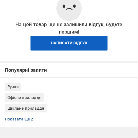
На цей товар ще не залишили відгук, будьте
першим!
НАПИСАТИ ВІДГУК
Популярні запити
Ручки
Офісне приладдя
Шкільне приладдя
Письмові ручки Parker
Ручка ролер
Показати ще 2