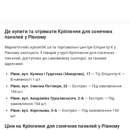
Де купити та отримати Кріплення для сонячних
панелей у Рівному
Маркетплейс epicentrk.ua та торговельні центри Епіцентр К у
Рівному налічують
1
товарів у групі Кріплення для сонячних
панелей, доступних до самовивозу сьогодні, за такими
адресами:
Рівне, вул. Кулика і Гудачека (Макарова), 17
— ТЦ Епіцентр К —
В наявності 1 шт.
Рівне, вул. Симона Петлюри, 22
— Експрес —
Під замовлення
154 шт.
Рівне, вул. Академіка Грушевського, 2-А
— Експрес —
Під
замовлення 154 шт.
Рівне, вул. Корольова, 5-А
— Експрес —
Під замовлення 154
шт.
Ціни на Кріплення для сонячних панелей у Рівному