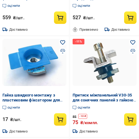
шт. (2983439607)
оцінити
оцінити
559
527
₴/шт.
₴/шт.
Доставимо
Привеземо
Доставимо
Гайка швидкого монтажу з
Притиск міжпанельний V30-35
пластиковим фіксатором для
для сонячних панелей з гайкою
оцинкованого профілю
швидкого монтажу М8 H 30-35
оцінити
оцінити
М8х18х37х6 мм (35578458)
мм (35578183)
85
-
10
₴
17
₴/шт.
75
₴/компл.
Доставимо
Доставимо