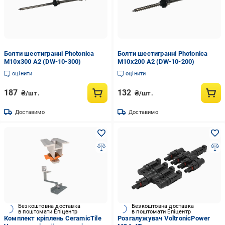
Болти шестигранні Photonica
Болти шестигранні Photonica
М10х300 А2 (DW-10-300)
М10х200 А2 (DW-10-200)
оцінити
оцінити
187
132
₴/шт.
₴/шт.
Доставимо
Доставимо
Безкоштовна доставка
Безкоштовна доставка
в поштомати Епіцентр
в поштомати Епіцентр
Комплект кріплень CeramicTile
Розгалужувач VoltronicPower