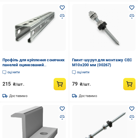
Профіль для кріплення сонячних
Гвинт-шуруп для монтажу СЕС
панелей оцинкований
М10х200 мм (00267)
41х41х10х1,5х500 мм (00262)
оцінити
оцінити
215
79
₴/шт.
₴/шт.
Доставимо
Доставимо