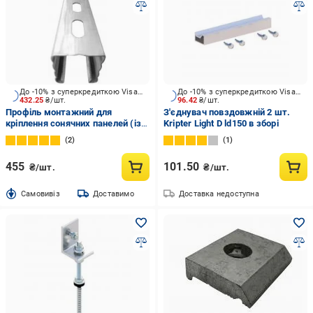
До -10% з суперкредиткою Visa Вигода
До -10% з суперкредиткою Visa Вигода
432.25
₴/шт.
96.42
₴/шт.
Профіль монтажний для
З'єднувач повздовжній 2 шт.
кріплення сонячних панелей (із
Kripter Light D ld150 в зборі
зубчиками) 41х41 мм 2,1 м
2
1
Профсталь
455
101.50
₴/шт.
₴/шт.
Cамовивіз
Доставимо
Доставка недоступна