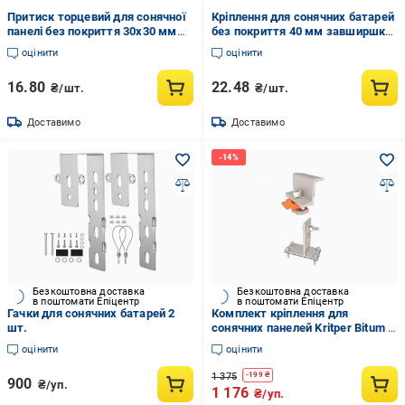
Притиск торцевий для сонячної
Кріплення для сонячних батарей
панелі без покриття 30х30 мм
без покриття 40 мм завширшки
(570030)
40 мм (570026)
оцінити
оцінити
16.80
22.48
₴/шт.
₴/шт.
Доставимо
Доставимо
Безкоштовна доставка
Безкоштовна доставка
в поштомати Епіцентр
в поштомати Епіцентр
Гачки для сонячних батарей 2
Комплект кріплення для
шт.
сонячних панелей Kritper Bitum I
на бітумну черепицю Білий
оцінити
оцінити
(27918073)
1 375
-
199
₴
900
₴/уп.
1 176
₴/уп.