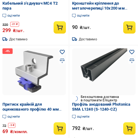
Кабельний з'єднувач МС4 Т2
Кронштейн кріплення до
пара
металочерепиці 10х200 мм
нержавіючий (100046)
оцінити
оцінити
320
-
21
₴
90
₴/шт.
299
₴/шт.
Доставимо
Доставимо
Безкоштовна доставка
в поштомати Епіцентр
Притиск крайній для
Профіль анодований Photonica
оцинкованого профілю 40 мм
SMA L1240 (S-1240-CZ)
(32710287)
оцінити
оцінити
72
-
3
₴
792
₴/шт.
69
₴/компл.