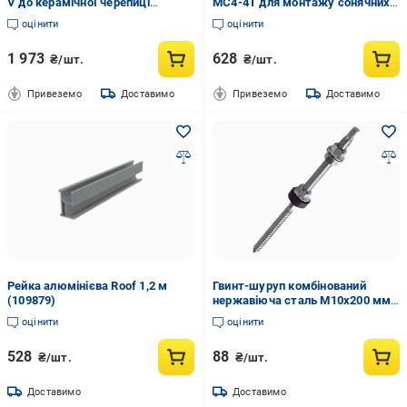
V до керамічної черепиці
MC4-4T для монтажу сонячних
(2983439610)
систем 30 A 1000 В (2983440753)
оцінити
оцінити
1 973
628
₴/шт.
₴/шт.
Привеземо
Доставимо
Привеземо
Доставимо
Рейка алюмінієва Roof 1,2 м
Гвинт-шуруп комбінований
(109879)
нержавіюча сталь М10х200 мм
(100046)
оцінити
оцінити
528
88
₴/шт.
₴/шт.
Доставимо
Доставимо