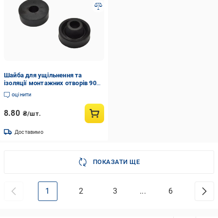
Шайба для ущільнення та
ізоляції монтажних отворів 9082
EPDM М10 (100056746)
оцінити
8.80
₴/шт.
Доставимо
ПОКАЗАТИ ЩЕ
1
2
3
...
6