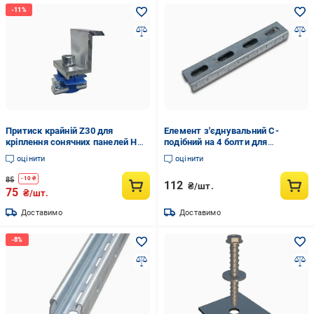
Притиск крайній Z30 для
Елемент з'єднувальний С-
кріплення сонячних панелей H
подібний на 4 болти для
30х50 мм (35578158)
монтажу сонячних панелей
оцінити
оцінити
35х21х1,5/200 мм (35578088)
85
-
10
₴
112
₴/шт.
75
₴/шт.
Доставимо
Доставимо