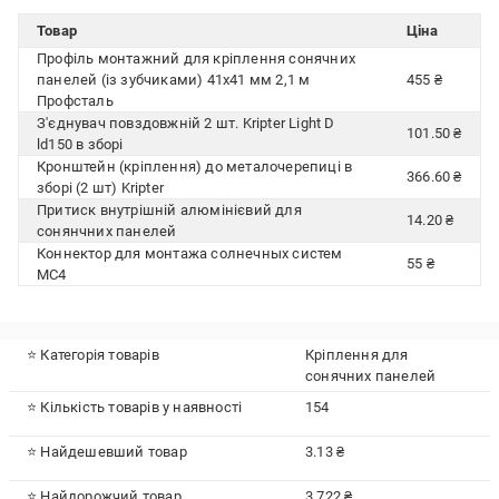
Товар
Ціна
Профіль монтажний для кріплення сонячних
панелей (із зубчиками) 41х41 мм 2,1 м
455 ₴
Профсталь
З'єднувач повздовжній 2 шт. Kripter Light D
101.50 ₴
ld150 в зборі
Кронштейн (кріплення) до металочерепиці в
366.60 ₴
зборі (2 шт) Kripter
Притиск внутрішній алюмінієвий для
14.20 ₴
сонянчних панелей
Коннектор для монтажа солнечных систем
55 ₴
МС4
⭐ Категорія товарів
Кріплення для
сонячних панелей
⭐ Кількість товарів у наявності
154
⭐ Найдешевший товар
3.13 ₴
⭐ Найдорожчий товар
3 722 ₴