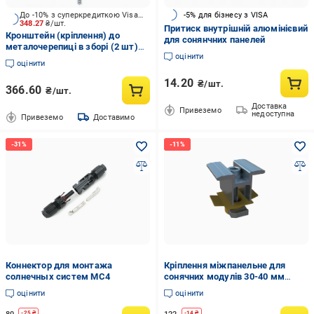
До -10% з суперкредиткою Visa Вигода
-5% для бізнесу з VISA
348.27
₴/шт.
Притиск внутрішній алюмінієвий
Кронштейн (кріплення) до
для сонянчних панелей
металочерепиці в зборі (2 шт)
оцінити
Kripter
оцінити
14.20
₴/шт.
366.60
₴/шт.
Доставка
Привеземо
недоступна
Привеземо
Доставимо
Коннектор для монтажа
Кріплення міжпанельне для
солнечных систем МС4
сонячних модулів 30-40 мм
(0156)
оцінити
оцінити
-
25
₴
-
14
₴