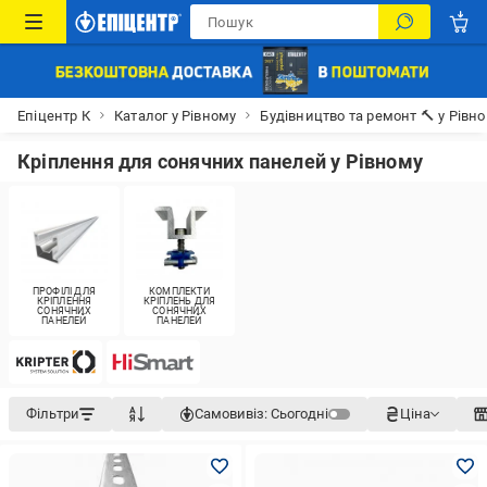
Епіцентр К
Каталог у Рівному
Будівництво та ремонт 🔨 у Рівн
Кріплення для сонячних панелей у Рівному
ПРОФІЛІ ДЛЯ
КОМПЛЕКТИ
КРІПЛЕННЯ
КРІПЛЕНЬ ДЛЯ
СОНЯЧНИХ
СОНЯЧНИХ
ПАНЕЛЕЙ
ПАНЕЛЕЙ
Фільтри
Самовивіз:
Сьогодні
Ціна