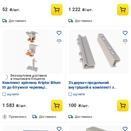
52
1 222
₴/шт.
₴/шт.
Доставимо
Доставимо
Безкоштовна доставка
в поштомати Епіцентр
Комплект кріплень Kripter Bitum
З'єднувач продольний
III до бітумної черепиці
внутрішній в комплекті з
(3007091344)
шурупами Light D 2 шт.
оцінити
оцінити
(3007091341)
1 583
100
₴/шт.
₴/шт.
Привеземо
Доставимо
Доставимо