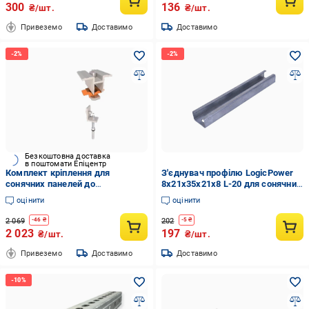
300
136
₴/шт.
₴/шт.
Привеземо
Доставимо
Доставимо
Безкоштовна доставка
в поштомати Епіцентр
Комплект кріплення для
З'єднувач профілю LogicPower
сонячних панелей до
8х21х35х21х8 L-20 для сонячних
металочерепиці MetalTile IV
батарей (26938353)
оцінити
оцінити
White
2 069
202
-
46
₴
-
5
₴
2 023
197
₴/шт.
₴/шт.
Привеземо
Доставимо
Доставимо