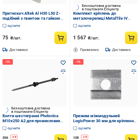
Безкоштовна доставка
в поштомати Епіцентр
Притискач Altek Al H30 L50 Z-
Комплект кріплень до
подібний з гвинтом та гайкою
металочерепиці MetalTile IV
(3007091928)
(3007091349)
оцінити
оцінити
75
1 567
₴/шт.
₴/шт.
Доставимо
Привеземо
Доставимо
Безкоштовна доставка
в поштомати Епіцентр
Болти шестигранні Photonica
Прижим міжмодульний
М10х250 А2 для промислових
LogicPower 30 мм для кріплення
застосувань Сірий (DW-10-250)
сонячних панелей алюміній
оцінити
оцінити
(27316637)
306
138
-
6
₴
-
2
₴