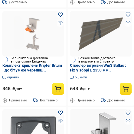
Доставимо
Привеземо
Доставимо
Безкоштовна доставка
Безкоштовна доставка
в поштомати Епіцентр
в поштомати Епіцентр
Комплект кріплень Kripter Bitum
Спойлер вітровий WinS Ballast
I до бітумної черепиці
Fix у зборі L 2350 мм
(3007091342)
(2983439619)
оцінити
оцінити
848
648
₴/шт.
₴/шт.
Привеземо
Доставимо
Привеземо
Доставимо