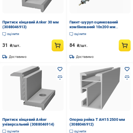
Притиск кінцевий Anker 30 мм
Гвинт-шуруп оцинкований
(3088046913)
комбінований 10х200 мм
(3098521869)
оцінити
оцінити
31
84
₴/шт.
₴/шт.
Доставимо
Доставимо
Притиск кінцевий Anker
Опорна рейка Т АН15 2500 мм
універсальний (3088046914)
(3088046912)
оцінити
оцінити