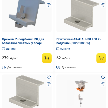
Прижим Z-подібний UNI для
Притискач Altek Al H30 L50 Z-
баластної системи у зборі
подібний (3027338365)
Ballast Fix 4 шт. (2983439080)
оцінити
оцінити
279
62
₴/шт.
₴/шт.
Доставимо
Доставимо