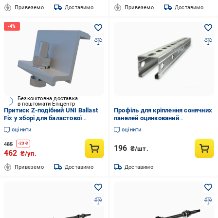
Привеземо
Доставимо
Привеземо
Доставимо
Безкоштовна доставка
в поштомати Епіцентр
Притиск Z-подібний UNI Ballast
Профіль для кріплення сонячних
Fix у зборі для баластової
панелей оцинкований
системи 4 шт. Сірий (27917774)
41х41х10х1,4х800 мм (00199)
оцінити
оцінити
485
-
23
₴
196
₴/шт.
462
₴/уп.
Привеземо
Доставимо
Доставимо