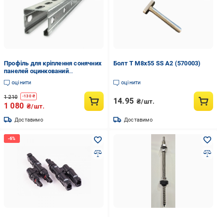
Профіль для кріплення сонячних
Болт Т М8х55 SS A2 (570003)
панелей оцинкований
41х21х10х1,4х4200 мм (0162)
оцінити
оцінити
1 210
-
130
₴
14.95
₴/шт.
1 080
₴/шт.
Доставимо
Доставимо