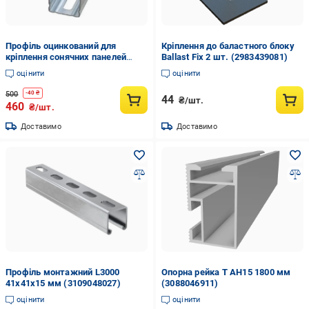
Профіль оцинкований для
Кріплення до баластного блоку
кріплення сонячних панелей
Ballast Fix 2 шт. (2983439081)
41х41х9х8х1,5 мм 3 пог. м
оцінити
оцінити
(35578027)
500
-
40
₴
44
₴/шт.
460
₴/шт.
Доставимо
Доставимо
Профіль монтажний L3000
Опорна рейка Т АН15 1800 мм
41х41х15 мм (3109048027)
(3088046911)
оцінити
оцінити