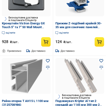
Безкоштовна доставка
в поштомати Епіцентр
Кронштейн Victron Energy GX
Прижим Z-подібний крайній 30-
Touch 5" та 7" 50 Wall Mount
35 мм для сонячних панелей
(2983440182)
(34386952)
оцінити
оцінити
928
124
₴/шт.
₴/шт.
Привеземо
Доставимо
Доставимо
Безкоштовна доставка
в поштомати Епіцентр
Рейка опорна Т АН15 L 1100 мм
Подовжувач Kripter Al тип 2
(3125708986)
середній до 1145 мм 300 мм 2