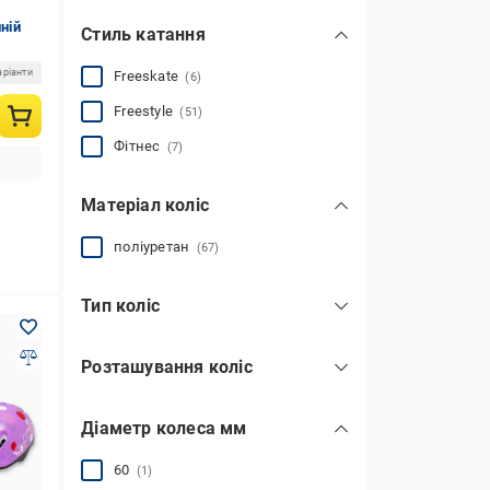
показати всі
ній
Стиль катання
аріанти
Freeskate
(6)
Freestyle
(51)
Фітнес
(7)
Матеріал коліс
поліуретан
(67)
Тип коліс
82А
(56)
Розташування коліс
in-line
(63)
Діаметр колеса мм
квади (quads)
(4)
60
(1)