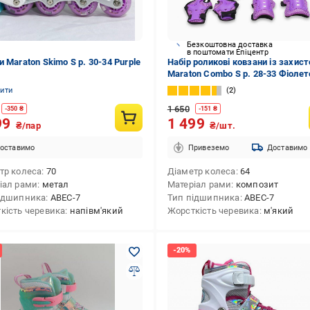
Безкоштовна доставка
в поштомати Епіцентр
 Maraton Skimo S р. 30-34 Purple
Набір роликові ковзани із захис
Maraton Combo S р. 28-33 Фіоле
(7001/1)
нити
2
1 650
-
350
₴
-
151
₴
99
1 499
₴/пар
₴/шт.
оставимо
Привеземо
Доставимо
тр колеса
70
Діаметр колеса
64
іал рами
метал
Матеріал рами
композит
ідшипника
ABEC-7
Тип підшипника
ABEC-7
кість черевика
напівм'який
Жорсткість черевика
м'який