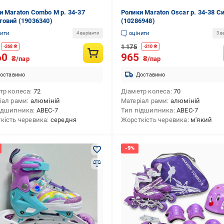
и Maraton Combo M р. 34-37
Ролики Maraton Oscar р. 34-38 Си
товий (19036340)
(10286948)
нити
оцінити
4 варіанти
3 в
1 175
-
268
₴
-
210
₴
60
965
₴/пар
₴/пар
оставимо
Доставимо
тр колеса
72
Діаметр колеса
70
іал рами
алюміній
Матеріал рами
алюміній
ідшипника
ABEC-7
Тип підшипника
ABEC-7
кість черевика
середня
Жорсткість черевика
м'який