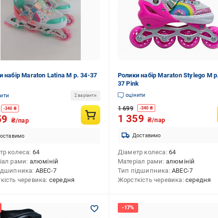
 набір Maraton Latina М р. 34-37
Ролики набір Maraton Stylego М р
37 Pink
оцінити
нити
2 варіанти
1 699
-
340
₴
-
340
₴
1 359
59
₴/пар
₴/пар
Доставимо
оставимо
тр колеса
64
Діаметр колеса
64
іал рами
алюміній
Матеріал рами
алюміній
ідшипника
ABEC-7
Тип підшипника
ABEC-7
кість черевика
середня
Жорсткість черевика
середня