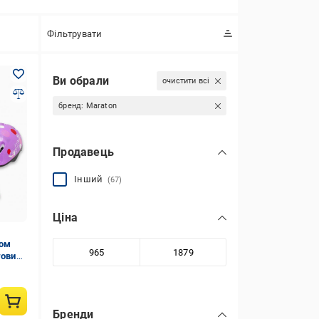
Фільтрувати
Ви обрали
очистити всі
бренд:
Maraton
Продавець
Інший
(67)
Ціна
том
товий
Бренди