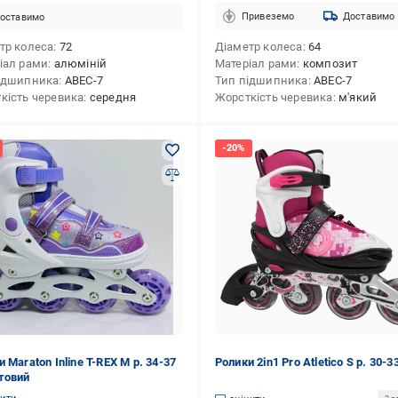
Привеземо
Доставимо
оставимо
тр колеса
72
Діаметр колеса
64
іал рами
алюміній
Матеріал рами
композит
ідшипника
ABEC-7
Тип підшипника
ABEC-7
кість черевика
середня
Жорсткість черевика
м'який
 Maraton Inline T-REX М р. 34-37
Ролики 2in1 Pro Atletico S р. 30-3
товий