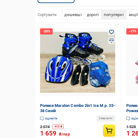
Сортувати
дешевші
дорогі
популярні
акції
Ролики Maraton Combo 2in1 Ice M р. 35-
Ролик
38 Синій
Роже
оцінити
оці
3 варіанти
2 074
1 528
-
415
₴
1 659
1 2
₴/пар