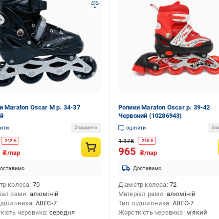
и Maraton Oscar М р. 34-37
Ролики Maraton Oscar р. 39-42
й
Червоний (10286943)
нити
оцінити
2 варіанти
3 в
1 175
-
242
₴
-
210
₴
5
965
₴/пар
₴/пар
оставимо
Доставимо
тр колеса
70
Діаметр колеса
72
іал рами
алюміній
Матеріал рами
алюміній
ідшипника
ABEC-7
Тип підшипника
ABEC-7
кість черевика
середня
Жорсткість черевика
м'який