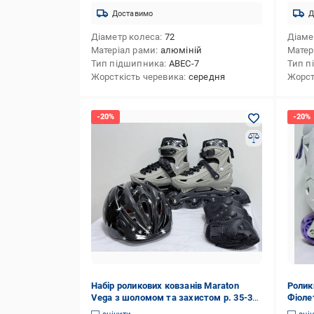
Доставимо
Д
Діаметр колеса
72
Діаме
Матеріал рами
алюміній
Матер
Тип підшипника
ABEC-7
Тип п
Жорсткість черевика
середня
Жорст
Набір роликових ковзанів Maraton
Ролики
Vega з шоломом та захистом р. 35-38
Фіоле
M Сірий (29909040)