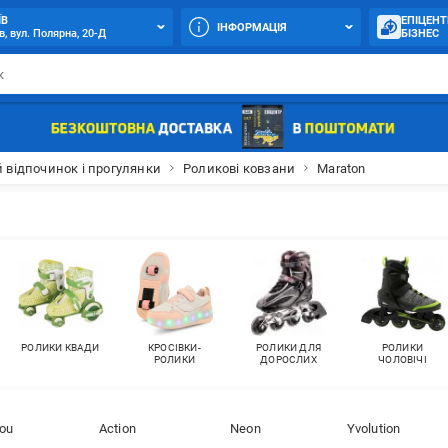
ЇВ
ЕПІЦЕНТ
ІНФОРМАЦІЯ
в, вул. Полярна, 20-Д
БІЗНЕС
 відпочинок і прогулянки
Роликові ковзани
Maraton
РОЛИКИ КВАДИ
КРОСІВКИ-
РОЛИКИ ДЛЯ
РОЛИКИ
РОЛИКИ
ДОРОСЛИХ
ЧОЛОВІЧІ
ou
Action
Neon
Yvolution