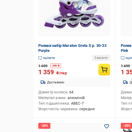
Ролики набір Maraton Greta S р. 30-33
Ролики
Purple
Pink
оцінити
оці
2 варіанти
1 699
1 699
-
340
₴
1 359
1 3
₴/пар
Доставимо
Д
Діаметр колеса
64
Діаме
Матеріал рами
алюміній
Матер
Тип підшипника
ABEC-7
Тип п
Жорсткість черевика
середня
Жорст