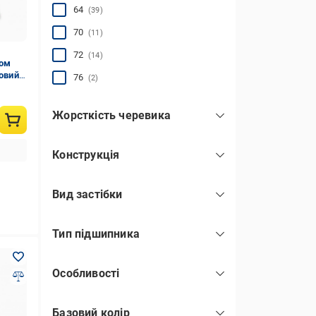
64
(39)
70
(11)
72
(14)
том
товий
76
(2)
Жорсткість черевика
м'який
(24)
Конструкція
напівм'який
(13)
розсувні
(67)
середня
(30)
Вид застібки
кліпса
(1)
Тип підшипника
липучка
(60)
ABEC-7
(65)
на баклі (кліпсі)
(67)
Особливості
п'ятковий ремінь
(14)
з підсвічуванням
(21)
ремінець
(1)
Базовий колір
з підшипником
(21)
шнурок
(63)