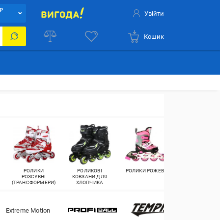
Р
Увійти
Кошик
РОЛИКИ
РОЛИКОВІ
РОЛИКИ РОЖЕВІ
РОЛИКОВІ
РОЗСУВНІ
КОВЗАНИ ДЛЯ
КОВЗАНИ 39
(ТРАНСФОРМЕРИ)
ХЛОПЧИКА
РОЗМІР
Extreme Motion
Roller