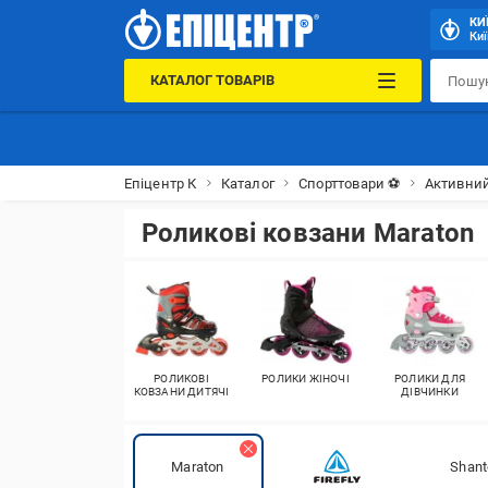
КИ
Киї
КАТАЛОГ ТОВАРІВ
Епіцентр К
Каталог
Спорттовари ⚽
Активний
Роликові ковзани Maraton
РОЛИКОВІ
РОЛИКИ ЖІНОЧІ
РОЛИКИ ДЛЯ
КОВЗАНИ ДИТЯЧІ
ДІВЧИНКИ
Maraton
Shant