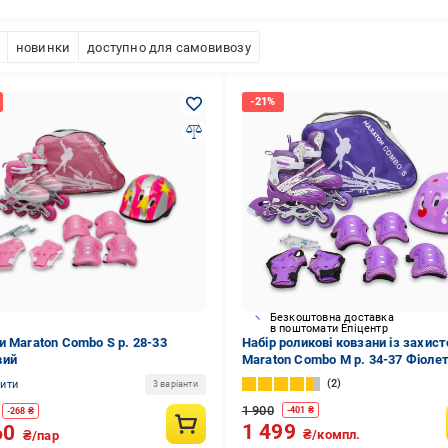
новинки
доступно для самовивозу
Безкоштовна доставка
в поштомати Епіцентр
и Maraton Combo S р. 28-33
Набір роликові ковзани із захис
вий
Maraton Combo M р. 34-37 Фіоле
(7001/2)
2
нити
3 варіанти
1 900
-
401
₴
-
268
₴
1 499
60
₴/компл.
₴/пар