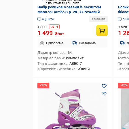
в поштомати Епіцентр
Набір роликові ковзани із захистом
Ролик
Maraton Combo S р. 28-33 Рожевий
Фіоле
(7002/1)
оцінити
оці
5 варіантів
1 800
1 528
-
301
₴
1 499
1 2
₴/шт.
Привеземо
Доставимо
Д
Діаметр колеса
64
Діаме
Матеріал рами
композит
Матер
Тип підшипника
ABEC-7
Тип п
Жорсткість черевика
м'який
Жорст