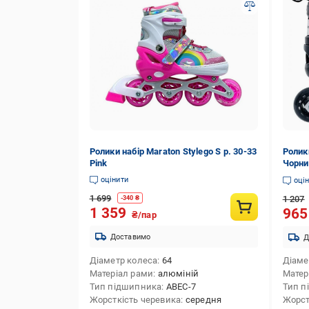
Ролики набір Maraton Stylego S р. 30-33
Ролик
Pink
Чорни
оцінити
оці
1 699
1 207
-
340
₴
1 359
96
₴/пар
Доставимо
Д
Діаметр колеса
64
Діаме
Матеріал рами
алюміній
Матер
Тип підшипника
ABEC-7
Тип п
Жорсткість черевика
середня
Жорст