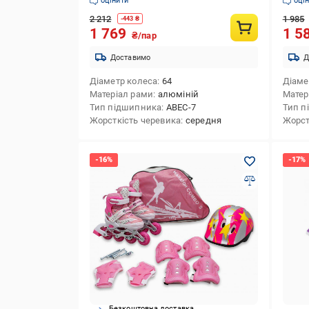
оцінити
оці
2 212
1 985
-
443
₴
1 769
1 5
₴/пар
Доставимо
Д
Діаметр колеса
64
Діаме
Матеріал рами
алюміній
Матер
Тип підшипника
ABEC-7
Тип п
Жорсткість черевика
середня
Жорст
Безкоштовна доставка