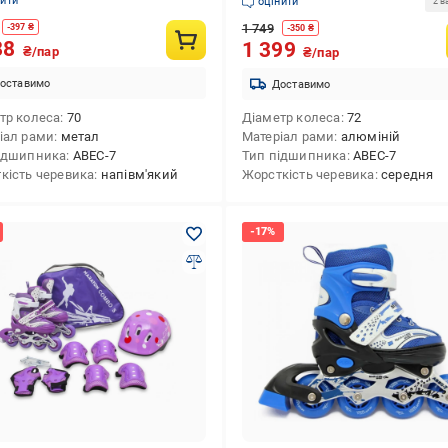
нити
оцінити
2 в
1 749
-
397
₴
-
350
₴
88
1 399
₴/пар
₴/пар
оставимо
Доставимо
тр колеса
70
Діаметр колеса
72
іал рами
метал
Матеріал рами
алюміній
ідшипника
ABEC-7
Тип підшипника
ABEC-7
кість черевика
напівм'який
Жорсткість черевика
середня