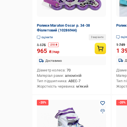
Ролики Maraton Oscar р. 34-38
Ролики
Фіолетовий (10286944)
оці
оцінити
3 варіанти
1 749
1 175
-
210
₴
1 3
965
₴/пар
Д
Доставимо
Діаметр колеса
70
Діаме
Матеріал рами
алюміній
Матер
Тип підшипника
ABEC-7
Тип п
Жорсткість черевика
м'який
Жорст