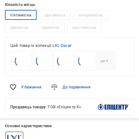
Кількість місць:
п'ятимісна
одномісна
чотиримісна
двомісна
тримісна
шестимісна
Цей товар із колекції
LXL Oscar
ще 8
У бажання
До порівняння
Продавець товару:
ТОВ «Епіцентр К»
Основні характеристики