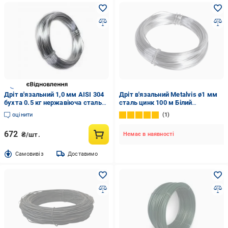
Дріт в'язальний 1,0 мм AISI 304
Дріт в'язальний Metalvis ø1 мм
бухта 0.5 кг нержавіюча сталь
сталь цинк 100 м Білий
без покриття
(91CTL91CTL90100002)
оцінити
1
672
₴/шт.
Немає в наявності
Cамовивіз
Доставимо