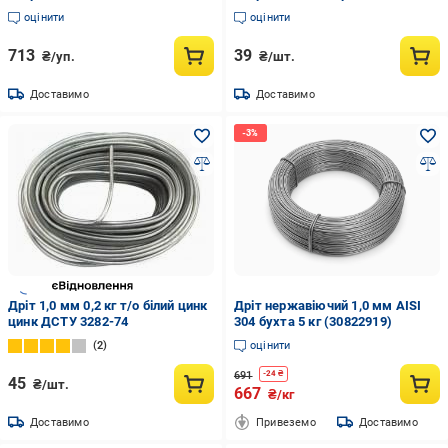
3282-74
оцінити
оцінити
713
39
₴/уп.
₴/шт.
Доставимо
Доставимо
Дріт 1,0 мм 0,2 кг т/о білий цинк
Дріт нержавіючий 1,0 мм AISI
цинк ДСТУ 3282-74
304 бухта 5 кг (30822919)
2
оцінити
691
-
24
₴
45
₴/шт.
667
₴/кг
Доставимо
Привеземо
Доставимо